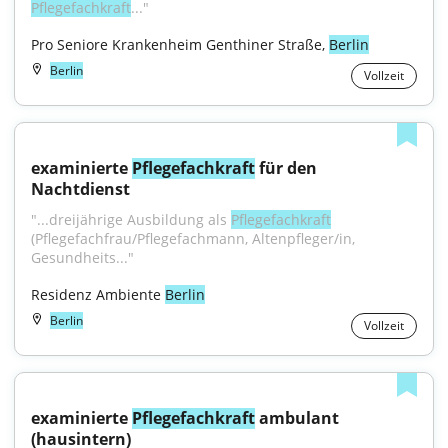
Pflegefachkraft
..."
Pro Seniore Krankenheim Genthiner Straße, 
Berlin
Berlin
Vollzeit
examinierte 
Pflegefachkraft
 für den 
Nachtdienst
"...dreijährige Ausbildung als 
Pflegefachkraft
(Pflegefachfrau/Pflegefachmann, Altenpfleger/in, 
Gesundheits..."
Residenz Ambiente 
Berlin
Berlin
Vollzeit
examinierte 
Pflegefachkraft
 ambulant 
(hausintern)