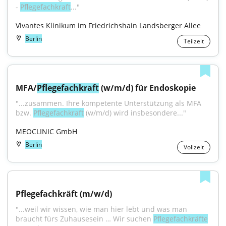
- 
Pflegefachkraft
..."
Vivantes Klinikum im Friedrichshain Landsberger Allee
Berlin
Teilzeit
MFA/
Pflegefachkraft
 (w/m/d) für Endoskopie
"...zusammen. Ihre kompetente Unterstützung als MFA 
bzw. 
Pflegefachkraft
 (w/m/d) wird insbesondere..."
MEOCLINIC GmbH
Berlin
Vollzeit
Pflegefachkräft (m/w/d)
"...weil wir wissen, wie man hier lebt und was man 
braucht fürs Zuhausesein … Wir suchen 
Pflegefachkräfte