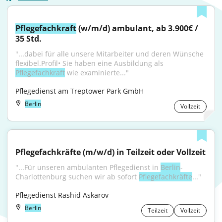
Pflegefachkraft
 (w/m/d) ambulant, ab 3.900€ / 
35 Std.
"...dabei für alle unsere Mitarbeiter und deren Wünsche 
flexibel.Profil• Sie haben eine Ausbildung als 
Pflegefachkraft
 wie examinierte..."
Pflegedienst am Treptower Park GmbH
Berlin
Vollzeit
Pflegefachkräfte (m/w/d) in Teilzeit oder Vollzeit
"...Für unseren ambulanten Pflegedienst in 
Berlin
-
Charlottenburg suchen wir ab sofort 
Pflegefachkräfte
..."
Pflegedienst Rashid Askarov
Berlin
Teilzeit
Vollzeit