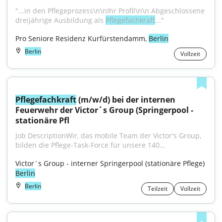
"...in den Pflegeprozess\n\nIhr Profil\n\n Abgeschlossene 
dreijährige Ausbildung als 
Pflegefachkraft
..."
Pro Seniore Residenz Kurfürstendamm, 
Berlin
Berlin
Vollzeit
Pflegefachkraft
 (m/w/d) bei der internen 
Feuerwehr der Victor´s Group (Springerpool - 
stationäre Pfl
Job DescriptionWir, das mobile Team der Victor's Group, 
bilden die Pflege-Task-Force für unsere 140...
Victor´s Group - interner Springerpool (stationäre Pflege) 
Berlin
Berlin
Teilzeit
Vollzeit