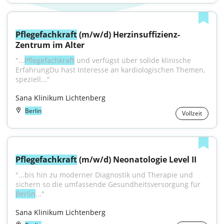
Pflegefachkraft
 (m/w/d) Herzinsuffizienz-
Zentrum im Alter
"...
Pflegefachkraft
 und verfügst über solide klinische 
ErfahrungDu hast Interesse an kardiologischen Themen, 
speziell..."
Sana Klinikum Lichtenberg
Berlin
Vollzeit
Pflegefachkraft
 (m/w/d) Neonatologie Level II
"...bis hin zu moderner Diagnostik und Therapie und 
sichern so die umfassende Gesundheitsversorgung für 
Berlin
..."
Sana Klinikum Lichtenberg