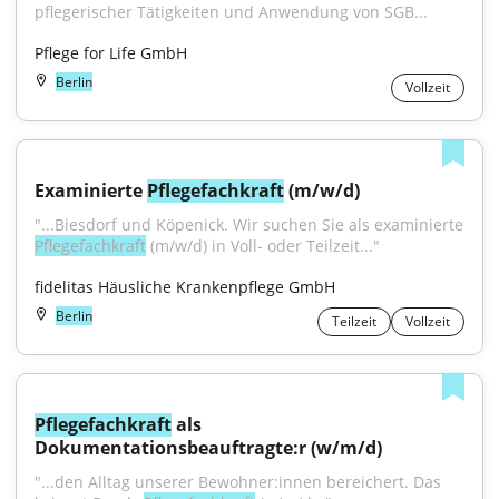
pflegerischer Tätigkeiten und Anwendung von SGB...
Pflege for Life GmbH
Berlin
Vollzeit
Examinierte 
Pflegefachkraft
 (m/w/d)
"...Biesdorf und Köpenick. Wir suchen Sie als examinierte 
Pflegefachkraft
 (m/w/d) in Voll- oder Teilzeit..."
fidelitas Häusliche Krankenpflege GmbH
Berlin
Teilzeit
Vollzeit
Pflegefachkraft
 als 
Dokumentationsbeauftragte:r (w/m/d)
"...den Alltag unserer Bewohner:innen bereichert. Das 