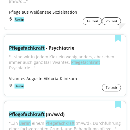
(m/w/d..."
Pflege aus Weißensee Sozialstation
Berlin
Teilzeit
Vollzeit
Pflegefachkraft
 - Psychiatrie
"...sind wir in jedem Kiez ein wenig anders, aber eben 
immer auch ganz klar Vivantes. 
Pflegefachkraft
 - 
Psychiatrie..."
Vivantes Auguste-Viktoria-Klinikum
Berlin
Teilzeit
Pflegefachkraft
 (m/w/d)
"...in 
Berlin
 eine/n 
Pflegefachkraft
 (m/w/d). Durchführung 
einer fachgerechten Grund- und Behandlungspflege..."