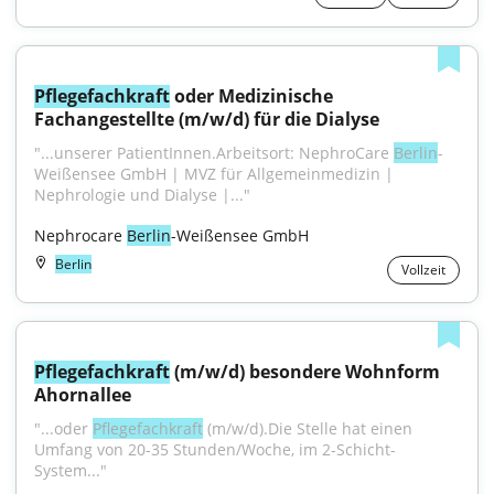
Pflegefachkraft
 oder Medizinische 
Fachangestellte (m/w/d) für die Dialyse
"...unserer PatientInnen.Arbeitsort: NephroCare 
Berlin
-
Weißensee GmbH | MVZ für Allgemeinmedizin | 
Nephrologie und Dialyse |..."
Nephrocare 
Berlin
-Weißensee GmbH
Berlin
Vollzeit
Pflegefachkraft
 (m/w/d) besondere Wohnform 
Ahornallee
"...oder 
Pflegefachkraft
 (m/w/d).Die Stelle hat einen 
Umfang von 20-35 Stunden/Woche, im 2-Schicht-
System..."