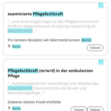
examinierte 
Pflegefachkraft
"...und deren Angehörigen in den Pflegeprozess\n\nIhr 
Profil\n\n Abgeschlossene dreijährige Ausbildung als 
Pflegefachkraft
..."
Pro Seniore Residenz Am Märchenbrunnen, 
Berlin
Berlin
Vollzeit
Pflegefachkraft
 (m/w/d) in der ambulanten 
Pflege
"...Aufgabengebiet\nAls zuverlässige und selbständige 
Pflegefachkraft
 übernimmst Du die Grund- und 
Behandlungspflege..."
Diakonie-Station Friedrichsfelde
Berlin
Teilzeit
Vollzeit