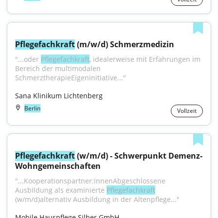
Pflegefachkraft
 (m/w/d) Schmerzmedizin
"...oder 
Pflegefachkraft
, idealerweise mit Erfahrungen im 
Bereich der multimodalen 
SchmerztherapieEigeninitiative..."
Sana Klinikum Lichtenberg
Berlin
Vollzeit
Pflegefachkraft
 (w/m/d) - Schwerpunkt Demenz-
Wohngemeinschaften
"...Kooperationspartner:innenAbgeschlossene 
Ausbildung als examinierte 
Pflegefachkraft
(w/m/d)alternativ Ausbildung in der Altenpflege..."
Mobile Hauspflege Silber GmbH