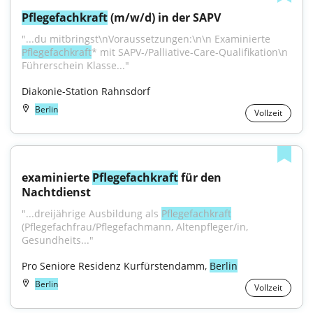
Pflegefachkraft
 (m/w/d) in der SAPV
"...du mitbringst\nVoraussetzungen:\n\n Examinierte 
Pflegefachkraft
* mit SAPV-/Palliative-Care-Qualifikation\n 
Führerschein Klasse..."
Diakonie-Station Rahnsdorf
Berlin
Vollzeit
examinierte 
Pflegefachkraft
 für den 
Nachtdienst
"...dreijährige Ausbildung als 
Pflegefachkraft
(Pflegefachfrau/Pflegefachmann, Altenpfleger/in, 
Gesundheits..."
Pro Seniore Residenz Kurfürstendamm, 
Berlin
Berlin
Vollzeit