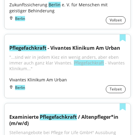
Zukunftssicherung 
Berlin
 e. V. für Menschen mit 
geistiger Behinderung
Berlin
Vollzeit
Pflegefachkraft
 - Vivantes Klinikum Am Urban
"...sind wir in jedem Kiez ein wenig anders, aber eben 
immer auch ganz klar Vivantes. 
Pflegefachkraft
 - Vivantes 
Klinikum..."
Vivantes Klinikum Am Urban
Berlin
Teilzeit
Examinierte 
Pflegefachkraft
 / Altenpfleger*in 
(m/w/d)
Stellenangebote bei Pflege for Life GmbH° Ausübung 