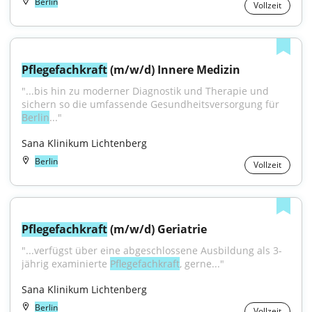
Berlin
Vollzeit
Pflegefachkraft
 (m/w/d) Innere Medizin
"...bis hin zu moderner Diagnostik und Therapie und 
sichern so die umfassende Gesundheitsversorgung für 
Berlin
..."
Sana Klinikum Lichtenberg
Berlin
Vollzeit
Pflegefachkraft
 (m/w/d) Geriatrie
"...verfügst über eine abgeschlossene Ausbildung als 3-
jährig examinierte 
Pflegefachkraft
, gerne..."
Sana Klinikum Lichtenberg
Berlin
Vollzeit