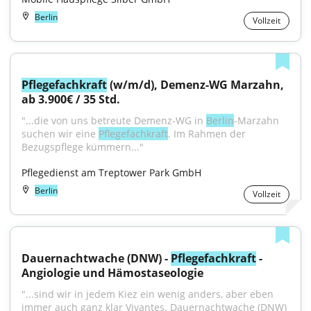
Berlin
Vollzeit
Pflegefachkraft
 (w/m/d), Demenz-WG Marzahn, 
ab 3.900€ / 35 Std.
"...die von uns betreute Demenz-WG in 
Berlin
-Marzahn 
suchen wir eine 
Pflegefachkraft
. Im Rahmen der 
Bezugspflege kümmern..."
Pflegedienst am Treptower Park GmbH
Berlin
Vollzeit
Dauernachtwache (DNW) - 
Pflegefachkraft
 - 
Angiologie und Hämostaseologie
"...sind wir in jedem Kiez ein wenig anders, aber eben 
immer auch ganz klar Vivantes. Dauernachtwache (DNW) 