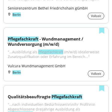
Seniorenzentrum Bethel Friedrichshain gGmbH
Berlin
Vollzeit
Pflegefachkraft
 - Wundmanagement / 
Wundversorgung (m/w/d)
"...Ausbildung als 
Pflegefachkraft
 (m/w/d) Idealerweise 
Zusatzqualifikation oder Erfahrung im Bereich..."
Vulcura Wundmanagement GmbH
Berlin
Vollzeit
Qualitätsbeauftragte 
Pflegefachkraft
"...nach individuellen Bedürfnissen\n\nIhr Profil\n\n 
Abgeschlossene dreijährige Ausbildung als 