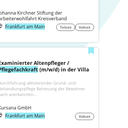
Johanna Kirchner Stiftung der 
Arbeiterwohlfahrt Kreisverband
Frankfurt am Main
Teilzeit
Vollzeit
Examinierter Altenpfleger / 
Pflegefachkraft
 (m/w/d) in der Villa
Durchführung aktivierender Grund- und 
Behandlungspflege Betreuung der Bewohner 
nach anerkannten...
Kursana GmbH
Frankfurt am Main
Vollzeit