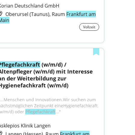
Korian Deutschland GmbH
Oberursel (Taunus), Raum
Frankfurt am
Main
Vollzeit
Pflegefachkraft
 (w/m/d) / 
Altenpfleger (w/m/d) mit Interesse 
an der Weiterbildung zur 
Hygienefachkraft (w/m/d)
"...Menschen und Innovationen.Wir suchen zum 
nächstmöglichen Zeitpunkt eineHygienefachkraft 
(w/m/d) oder 
Pflegefachkraft
..."
Asklepios Klinik Langen
Langen (Hessen), Raum
Frankfurt am