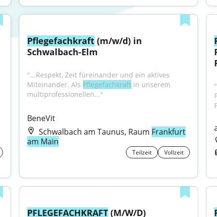
Pflegefachkraft
 (m/w/d) in 
Schwalbach-Elm
"...Respekt, Zeit füreinander und ein aktives 
Miteinander. Als 
Pflegefachkraft
 in unserem 
"
multiprofessionellen..."
BeneVit
Schwalbach am Taunus, Raum
Frankfurt
am Main
Teilzeit
Vollzeit
PFLEGEFACHKRAFT
 (M/W/D) 