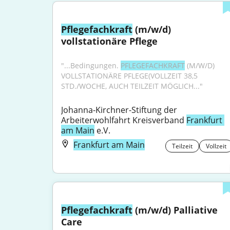
Pflegefachkraft
 (m/w/d) 
vollstationäre Pflege
"...Bedingungen. 
PFLEGEFACHKRAFT
 (M/W/D) 
VOLLSTATIONÄRE PFLEGE(VOLLZEIT 38,5 
STD./WOCHE, AUCH TEILZEIT MÖGLICH..."
Johanna-Kirchner-Stiftung der 
Arbeiterwohlfahrt Kreisverband 
Frankfurt 
am Main
 e.V.
Frankfurt am Main
Teilzeit
Vollzeit
Pflegefachkraft
 (m/w/d) Palliative 
Care