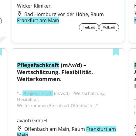
Wicker Kliniken
Bad Homburg vor der Höhe, Raum
Frankfurt am Main
Teilzeit
Vollzeit
Pflegefachkraft
 (m/w/d) – 
Wertschätzung. Flexibilität. 
Weiterkommen.
"...
Pflegefachkraft
 (m/w/d) – Wertschätzung. 
Flexibilität. 
Weiterkommen.Einsatzort:Offenbach..."
avanti GmbH
Offenbach am Main, Raum
Frankfurt am
Main