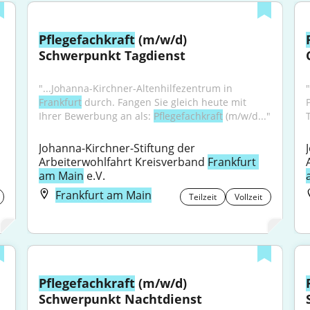
Pflegefachkraft
 (m/w/d) 
Schwerpunkt Tagdienst
"...Johanna-Kirchner-Altenhilfezentrum in 
Frankfurt
 durch. Fangen Sie gleich heute mit 
Ihrer Bewerbung an als: 
Pflegefachkraft
 (m/w/d..."
Johanna-Kirchner-Stiftung der 
Arbeiterwohlfahrt Kreisverband 
Frankfurt 
am Main
 e.V.
Frankfurt am Main
Teilzeit
Vollzeit
Pflegefachkraft
 (m/w/d) 
Schwerpunkt Nachtdienst