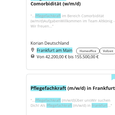
Comorbidität (w/m/d)
"...
Pflegefachkraft
 im Bereich Comorbidität 
(w/m/d)AufgabenWillkommen im Team Altkönig - 
Wir freuen..."
Korian Deutschland
Frankfurt am Main
Homeoffice
Vollzeit
Von 42.200,00 € bis 155.500,00 €
Pflegefachkraft
 (m/w/d) in Frankfurt
"...
Pflegefachkraft
 (m/w/d)Über unsWir suchen 
Dich! Als 
Pflegefachkraft
 (m/w/d) in 
Frankfurt
..."