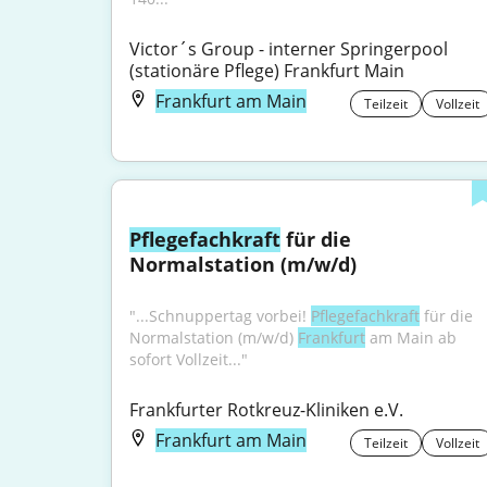
Victor´s Group - interner Springerpool 
(stationäre Pflege) Frankfurt Main
Frankfurt am Main
Teilzeit
Vollzeit
Pflegefachkraft
 für die 
Normalstation (m/w/d)
"...Schnuppertag vorbei! 
Pflegefachkraft
 für die 
Normalstation (m/w/d) 
Frankfurt
 am Main ab 
sofort Vollzeit..."
Frankfurter Rotkreuz-Kliniken e.V.
Frankfurt am Main
Teilzeit
Vollzeit