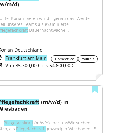
(w/m/d)
"...Bei Korian bieten wir dir genau das! Werde 
Teil unseres Teams als examinierte 
Pflegefachkraft
 Dauernachtwache..."
Korian Deutschland
Frankfurt am Main
Homeoffice
Vollzeit
Von 35.300,00 € bis 64.600,00 €
Pflegefachkraft
 (m/w/d) in 
Wiesbaden
...
Pflegefachkraft
 (m/w/d)Über unsWir suchen 
ich, als 
Pflegefachkraft
 (m/w/d) in Wiesbaden..."