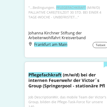
"...Bedingungen. 
PFLEGEFACHKRAFT
 (M/W/D) 
PALLIATIVE CARE(TEILZEIT 30 STD. BEI EINER 4 
TAGE-WOCHE - UNBEFRISTET..."
Johanna Kirchner Stiftung der 
Arbeiterwohlfahrt Kreisverband
Frankfurt am Main
Teilzeit
Pflegefachkraft
 (m/w/d) bei der 
internen Feuerwehr der Victor´s 
Group (Springerpool - stationäre Pfl
Job DescriptionWir, das mobile Team der Victor's 
Group, bilden die Pflege-Task-Force für unsere 
140...