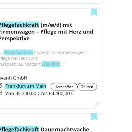
Pflegefachkraft
 (m/w/d) mit 
Firmenwagen – Pflege mit Herz und 
Perspektive
...
Pflegefachkraft
 (m/w/d) mit Firmenwagen – 
Pflege mit Herz und 
PerspektiveEinsatzort:
Frankfurt
..."
avanti GmbH
Frankfurt am Main
Homeoffice
Teilzeit
Von 35.300,00 € bis 64.400,00 €
Pflegefachkraft
 Dauernachtwache 