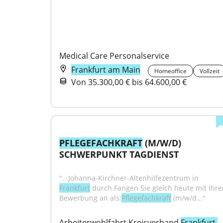
Medical Care Personalservice
Frankfurt am Main
Homeoffice
Vollzeit
Von 35.300,00 € bis 64.600,00 €
PFLEGEFACHKRAFT
 (M/W/D) 
SCHWERPUNKT TAGDIENST
"...Johanna-Kirchner-Altenhilfezentrum in 
Frankfurt
 durch.Fangen Sie gleich heute mit Ihrer
Bewerbung an als:
Pflegefachkraft
 (m/w/d..."
Arbeiterwohlfahrt Kreisverband 
Frankfurt 