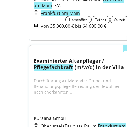
am Main
 e.V.
Frankfurt am Main
Homeoffice
Teilzeit
Vollzeit
Von 35.300,00 € bis 64.600,00 €
Examinierter Altenpfleger / 
Pflegefachkraft
 (m/w/d) in der Villa
Durchführung aktivierender Grund- und 
Behandlungspflege Betreuung der Bewohner 
nach anerkannten...
Kursana GmbH
Oberursel (Taunus), Raum
Frankfurt am