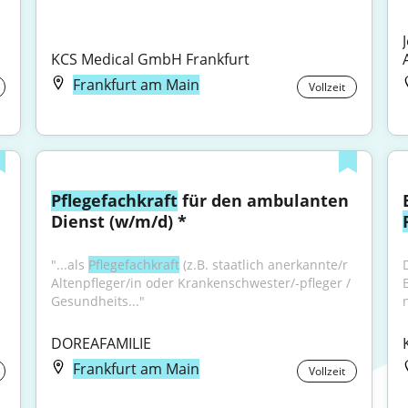
KCS Medical GmbH Frankfurt
Frankfurt am Main
Vollzeit
Pflegefachkraft
 für den ambulanten 
Dienst (w/m/d) *
"...als 
Pflegefachkraft
 (z.B. staatlich anerkannte/r 
Altenpfleger/in oder Krankenschwester/-pfleger / 
Gesundheits..."
DOREAFAMILIE
Frankfurt am Main
Vollzeit