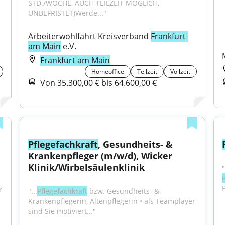
STD./WOCHE, AUCH TEILZEIT MÖGLICH, 
UNBEFRISTET)Werde..."
Arbeiterwohlfahrt Kreisverband 
Frankfurt 
am Main
 e.V.
Frankfurt am Main
Homeoffice
Teilzeit
Vollzeit
Von 35.300,00 € bis 64.600,00 €
Pflegefachkraft
, Gesundheits- & 
Krankenpfleger (m/w/d), Wicker 
Klinik/Wirbelsäulenklinik
P
 
"...
Pflegefachkraft
 bzw. Gesundheits- & 
Krankenpflegerin, Altenpflegerin • als Teamplayer 
sind Sie motiviert..."