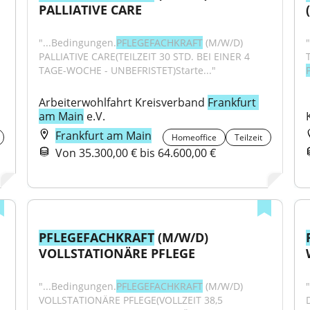
PALLIATIVE CARE
"...Bedingungen.
PFLEGEFACHKRAFT
 (M/W/D) 
PALLIATIVE CARE(TEILZEIT 30 STD. BEI EINER 4 
TAGE-WOCHE - UNBEFRISTET)Starte..."
Arbeiterwohlfahrt Kreisverband 
Frankfurt 
am Main
 e.V.
Frankfurt am Main
Homeoffice
Teilzeit
Von 35.300,00 € bis 64.600,00 €
PFLEGEFACHKRAFT
 (M/W/D) 
VOLLSTATIONÄRE PFLEGE
"...Bedingungen.
PFLEGEFACHKRAFT
 (M/W/D) 
"
VOLLSTATIONÄRE PFLEGE(VOLLZEIT 38,5 
D