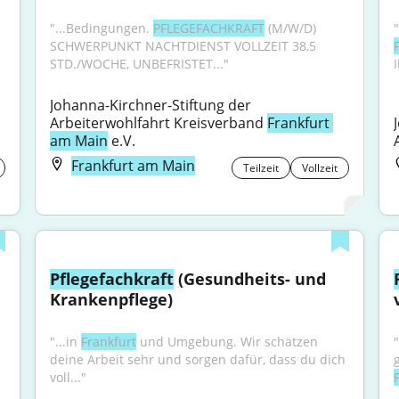
"...Bedingungen. 
PFLEGEFACHKRAFT
 (M/W/D) 
SCHWERPUNKT NACHTDIENST VOLLZEIT 38,5 
STD./WOCHE, UNBEFRISTET..."
Johanna-Kirchner-Stiftung der 
Arbeiterwohlfahrt Kreisverband 
Frankfurt 
am Main
 e.V.
Frankfurt am Main
Teilzeit
Vollzeit
Pflegefachkraft
 (Gesundheits- und 
Krankenpflege)
"...in 
Frankfurt
 und Umgebung. Wir schätzen 
deine Arbeit sehr und sorgen dafür, dass du dich 
voll..."