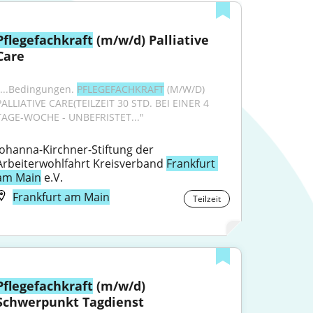
Pflegefachkraft
 (m/w/d) Palliative 
Care
"...Bedingungen. 
PFLEGEFACHKRAFT
 (M/W/D) 
PALLIATIVE CARE(TEILZEIT 30 STD. BEI EINER 4 
TAGE-WOCHE - UNBEFRISTET..."
Johanna-Kirchner-Stiftung der 
Arbeiterwohlfahrt Kreisverband 
Frankfurt 
am Main
 e.V.
Frankfurt am Main
Teilzeit
Pflegefachkraft
 (m/w/d) 
Schwerpunkt Tagdienst