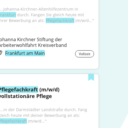
"...Johanna-Kirchner-Altenhilfezentrum in 
Frankfurt
 durch. Fangen Sie gleich heute mit 
Ihrer Bewerbung an als: 
Pflegefachkraft
 (m/w/d..."
Johanna Kirchner Stiftung der 
Arbeiterwohlfahrt Kreisverband
Frankfurt am Main
Vollzeit
Pflegefachkraft
 (m/w/d) 
vollstationäre Pflege
"...in der Darmstädter Landstraße durch. Fang 
gleich heute mit deiner Bewerbung an als: 
Pflegefachkraft
 (m/w/d..."