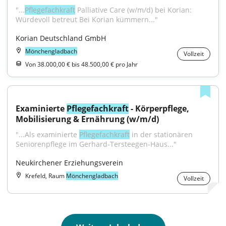
"...
Pflegefachkraft
 Palliative Care (w/m/d) bei Korian: 
Würdevoll betreut Bei Korian kümmern..."
Korian Deutschland GmbH
Mönchengladbach
Vollzeit
Von 38.000,00 € bis 48.500,00 € pro Jahr
Examinierte 
Pflegefachkraft
 - Körperpflege, 
Mobilisierung & Ernährung (w/m/d)
"...Als examinierte 
Pflegefachkraft
 in der stationären 
Seniorenpflege im Gerhard-Tersteegen-Haus..."
Neukirchener Erziehungsverein
Krefeld, Raum
Mönchengladbach
Vollzeit