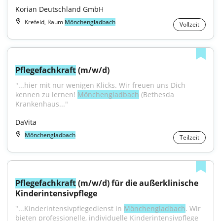
Korian Deutschland GmbH
Krefeld, Raum
Mönchengladbach
Vollzeit
Pflegefachkraft
 (m/w/d)
"...hier mit nur wenigen Klicks. Wir freuen uns Dich 
kennen zu lernen! 
Mönchengladbach
 (Bethesda 
Krankenhaus..."
DaVita
Mönchengladbach
Teilzeit
Pflegefachkraft
 (m/w/d) für die außerklinische 
Kinderintensivpflege
"...Kinderintensivpflegedienst in 
Mönchengladbach
. Wir 
bieten professionelle, individuelle Kinderintensivpflege 