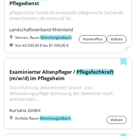
Pflegedienst
pflegerische Fachkraft (m/w/d)Als pflegerische Fachkraft 
(m/w/d) beim LVR-Verbund für...
Landschaftsverband Rheinland
Viersen, Raum
Mönchengladbach
Homeoffice
Vollzeit
Von 43.500,00 € bis 81.500,00 €
Examinierter Altenpfleger / 
Pflegefachkraft
(m/w/d) im Pflegeheim
Durchführung aktivierender Grund- und 
Behandlungspflege Betreuung der Bewohner nach 
anerkannten...
Kursana GmbH
Krefeld, Raum
Mönchengladbach
Vollzeit