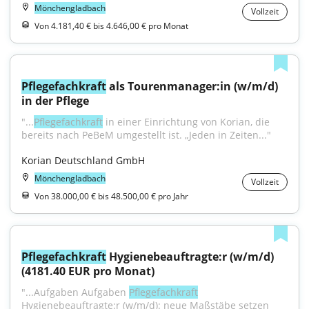
Mönchengladbach
Vollzeit
Von 4.181,40 € bis 4.646,00 € pro Monat
Pflegefachkraft
 als Tourenmanager:in (w/m/d) 
in der Pflege
"...
Pflegefachkraft
 in einer Einrichtung von Korian, die 
bereits nach PeBeM umgestellt ist. „Jeden in Zeiten..."
Korian Deutschland GmbH
Mönchengladbach
Vollzeit
Von 38.000,00 € bis 48.500,00 € pro Jahr
Pflegefachkraft
 Hygienebeauftragte:r (w/m/d) 
(4181.40 EUR pro Monat)
"...Aufgaben Aufgaben 
Pflegefachkraft
Hygienebeauftragte:r (w/m/d): neue Maßstäbe setzen 