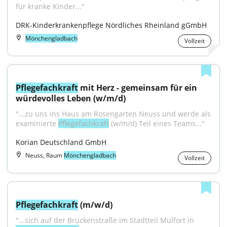
für kranke Kinder..."
DRK-Kinderkrankenpflege Nördliches Rheinland gGmbH
Mönchengladbach
Vollzeit
Pflegefachkraft
 mit Herz - gemeinsam für ein 
würdevolles Leben (w/m/d)
"...zu uns ins Haus am Rosengarten Neuss und werde als 
examinierte 
Pflegefachkraft
 (w/m/d) Teil eines Teams..."
Korian Deutschland GmbH
Neuss, Raum
Mönchengladbach
Vollzeit
Pflegefachkraft
 (m/w/d)
"...sich auf der Brückenstraße im Stadtteil Mülfort in 