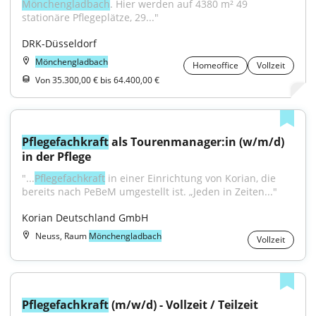
Mönchengladbach
. Hier werden auf 4380 m² 49 
stationäre Pflegeplätze, 29..."
DRK-Düsseldorf
Mönchengladbach
Homeoffice
Vollzeit
Von 35.300,00 € bis 64.400,00 €
Pflegefachkraft
 als Tourenmanager:in (w/m/d) 
in der Pflege
"...
Pflegefachkraft
 in einer Einrichtung von Korian, die 
bereits nach PeBeM umgestellt ist. „Jeden in Zeiten..."
Korian Deutschland GmbH
Neuss, Raum
Mönchengladbach
Vollzeit
Pflegefachkraft
 (m/w/d) - Vollzeit / Teilzeit