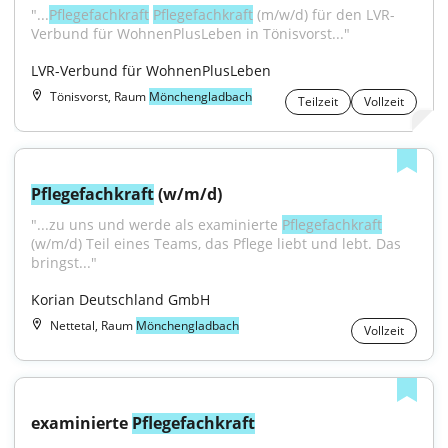
"...
Pflegefachkraft
Pflegefachkraft
 (m/w/d) für den LVR-
Verbund für WohnenPlusLeben in Tönisvorst..."
LVR-Verbund für WohnenPlusLeben
Tönisvorst, Raum
Mönchengladbach
Teilzeit
Vollzeit
Pflegefachkraft
 (w/m/d)
"...zu uns und werde als examinierte 
Pflegefachkraft
(w/m/d) Teil eines Teams, das Pflege liebt und lebt. Das 
bringst..."
Korian Deutschland GmbH
Nettetal, Raum
Mönchengladbach
Vollzeit
examinierte 
Pflegefachkraft