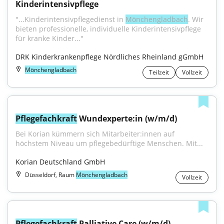
Kinderintensivpflege
"...Kinderintensivpflegedienst in 
Mönchengladbach
. Wir 
bieten professionelle, individuelle Kinderintensivpflege 
für kranke Kinder..."
DRK Kinderkrankenpflege Nördliches Rheinland gGmbH
Mönchengladbach
Teilzeit
Vollzeit
Pflegefachkraft
 Wundexperte:in (w/m/d)
Bei Korian kümmern sich Mitarbeiter:innen auf 
höchstem Niveau um pflegebedürftige Menschen. Mit...
Korian Deutschland GmbH
Düsseldorf, Raum
Mönchengladbach
Vollzeit
Pflegefachkraft
 Palliative Care (w/m/d)