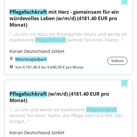
Pflegefachkraft
 mit Herz - gemeinsam für ein 
würdevolles Leben (w/m/d) (4181.40 EUR pro 
Monat)
"...zu uns ins Haus am Rosengarten Neuss und werde als 
examinierte 
Pflegefachkraft
 (w/m/d) Teil eines Teams..."
Korian Deutschland GmbH
Mönchengladbach
Vollzeit
Von 4.181,40 € bis 4.646,00 € pro Monat
Pflegefachkraft
 (w/m/d) (4181.40 EUR pro 
Monat)
"...zu uns und werde als examinierte 
Pflegefachkraft
(w/m/d) Teil eines Teams, das Pflege liebt und lebt. Das 
bringst..."
Korian Deutschland GmbH