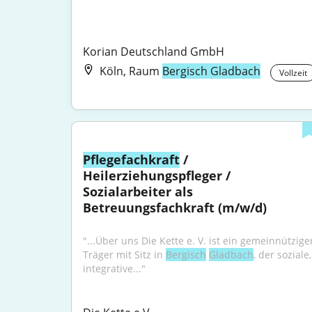
Korian Deutschland GmbH
Köln, Raum
Bergisch Gladbach
Vollzeit
Pflegefachkraft
 / 
Heilerziehungspfleger / 
Sozialarbeiter als 
Betreuungsfachkraft (m/w/d)
"...Über uns Die Kette e. V. ist ein gemeinnütziger
Träger mit Sitz in 
Bergisch
Gladbach
, der soziale, 
integrative..."