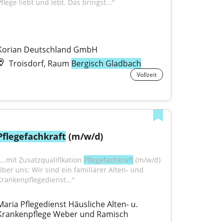
flege liebt und lebt. Das bringst..."
Korian Deutschland GmbH
Troisdorf, Raum
Bergisch Gladbach
Vollzeit
Pflegefachkraft
 (m/w/d)
...mit Zusatzqualifikation 
Pflegefachkraft
 (m/w/d) 
Über uns: Wir sind ein familiärer Alten- und 
Krankenpflegedienst..."
Maria Pflegedienst Häusliche Alten- u. 
Krankenpflege Weber und Ramisch