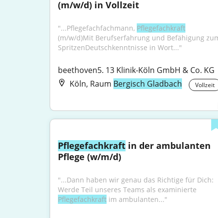
(m/w/d) in Vollzeit
"...Pflegefachfachmann, 
Pflegefachkraft
(m/w/d)Mit Berufserfahrung und Befähigung zum
SpritzenDeutschkenntnisse in Wort..."
beethoven5. 13 Klinik-Köln GmbH & Co. KG
Köln, Raum
Bergisch Gladbach
Vollzeit
Pflegefachkraft
 in der ambulanten 
Pflege (w/m/d)
"...Dann haben wir genau das Richtige für Dich: 
Werde Teil unseres Teams als examinierte 
Pflegefachkraft
 im ambulanten..."