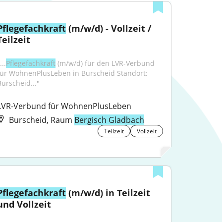
Pflegefachkraft
 (m/w/d) - Vollzeit / 
Teilzeit
...
Pflegefachkraft
 (m/w/d) für den LVR-Verbund 
für WohnenPlusLeben in Burscheid Standort: 
Burscheid..."
LVR-Verbund für WohnenPlusLeben
Burscheid, Raum
Bergisch Gladbach
Teilzeit
Vollzeit
Pflegefachkraft
 (m/w/d) in Teilzeit 
und Vollzeit