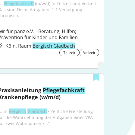
...
Pflegefachkraft
 (m/w/d) in Teilzeit und Vollzeit 
Das sind Deine Aufgaben: 1:1 Versorgung 
chronisch..."
wir für pänz e.V. - Beratung; Hilfen; 
Prävention für Kinder und Familien
Köln, Raum
Bergisch Gladbach
Teilzeit
Vollzeit
Praxisanleitung 
Pflegefachkraft
Krankenpflege (w/m/d)
...in 
Bergisch
Gladbach
 • Zeitliche Freistellung 
für die Wahrnehmung der Aufgaben einer VPA 
für zwei Wohnhäuser •..."