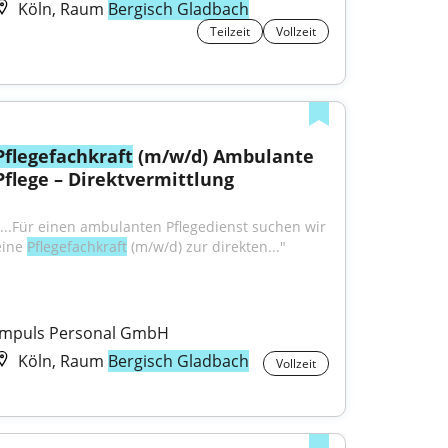
Köln, Raum
Bergisch Gladbach
Teilzeit
Vollzeit
Pflegefachkraft
 (m/w/d) Ambulante 
Pflege – Direktvermittlung
"...Für einen ambulanten Pflegedienst suchen wir 
eine 
Pflegefachkraft
 (m/w/d) zur direkten..."
Impuls Personal GmbH
Köln, Raum
Bergisch Gladbach
Vollzeit