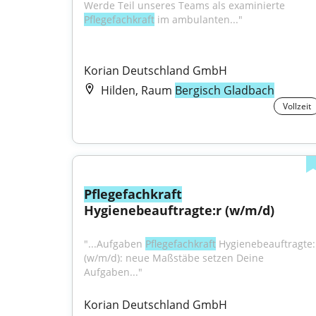
Werde Teil unseres Teams als examinierte 
Pflegefachkraft
 im ambulanten..."
Korian Deutschland GmbH
Hilden, Raum
Bergisch Gladbach
Vollzeit
Pflegefachkraft
Hygienebeauftragte:r (w/m/d)
"...Aufgaben 
Pflegefachkraft
 Hygienebeauftragte:r
(w/m/d): neue Maßstäbe setzen Deine 
Aufgaben..."
Korian Deutschland GmbH