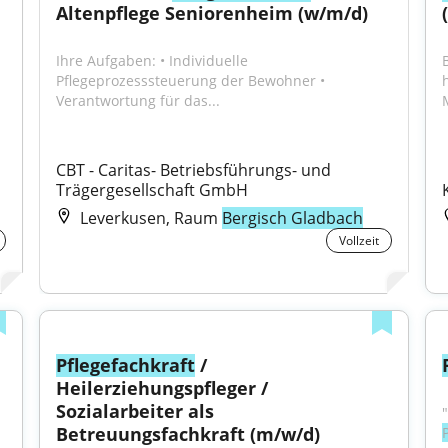
Altenpflege Seniorenheim (w/m/d)
Ihre Aufgaben: • Individuelle 
Pflegeprozesssteuerung der Bewohner • 
Verantwortung für das...
CBT - Caritas- Betriebsführungs- und 
Trägergesellschaft GmbH
Leverkusen, Raum
Bergisch Gladbach
Vollzeit
Pflegefachkraft
 / 
Heilerziehungspfleger / 
Sozialarbeiter als 
Betreuungsfachkraft (m/w/d)