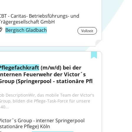
CBT - Caritas- Betriebsführungs- und 
Trägergesellschaft GmbH
Bergisch Gladbach
Vollzeit
Pflegefachkraft
 (m/w/d) bei der 
internen Feuerwehr der Victor´s 
Group (Springerpool - stationäre Pfl
Job DescriptionWir, das mobile Team der Victor's 
Group, bilden die Pflege-Task-Force für unsere 
40...
Victor´s Group - interner Springerpool 
(stationäre Pflege) Köln