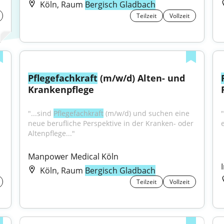
Köln, Raum
Bergisch Gladbach
Teilzeit
Vollzeit
Pflegefachkraft
 (m/w/d) Alten- und 
Krankenpflege
"...sind 
Pflegefachkraft
 (m/w/d) und suchen eine 
neue berufliche Perspektive in der Kranken- oder 
Altenpflege..."
Manpower Medical Köln
Köln, Raum
Bergisch Gladbach
Teilzeit
Vollzeit