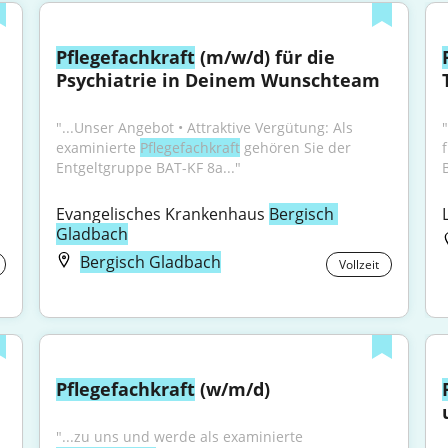
Pflegefachkraft
 (m/w/d) für die 
Psychiatrie in Deinem Wunschteam
"...Unser Angebot • Attraktive Vergütung: Als 
"
examinierte 
Pflegefachkraft
 gehören Sie der 
Entgeltgruppe BAT-KF 8a..."
Evangelisches Krankenhaus 
Bergisch 
Gladbach
Bergisch Gladbach
Vollzeit
Pflegefachkraft
 (w/m/d)
"...zu uns und werde als examinierte 