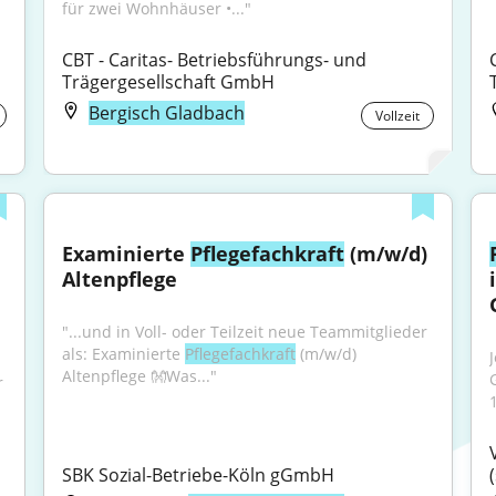
für zwei Wohnhäuser •..."
CBT - Caritas- Betriebsführungs- und 
Trägergesellschaft GmbH
Bergisch Gladbach
Vollzeit
Examinierte 
Pflegefachkraft
 (m/w/d) 
Altenpflege
"...und in Voll- oder Teilzeit neue Teammitglieder 
als: Examinierte 
Pflegefachkraft
 (m/w/d) 
Altenpflege 👐Was..."
 
1
SBK Sozial-Betriebe-Köln gGmbH