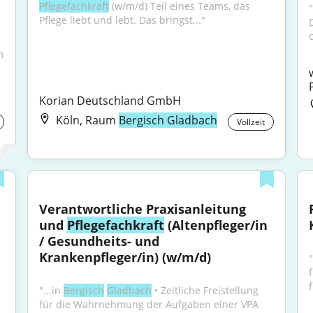
Pflegefachkraft
 (w/m/d) Teil eines Teams, das 
"
Pflege liebt und lebt. Das bringst..."
 
Korian Deutschland GmbH
Köln, Raum
Bergisch Gladbach
Vollzeit
Verantwortliche Praxisanleitung 
und 
Pflegefachkraft
 (Altenpfleger/in 
/ Gesundheits- und 
Krankenpfleger/in) (w/m/d)
"
"...in 
Bergisch
Gladbach
 • Zeitliche Freistellung 
für die Wahrnehmung der Aufgaben einer VPA 