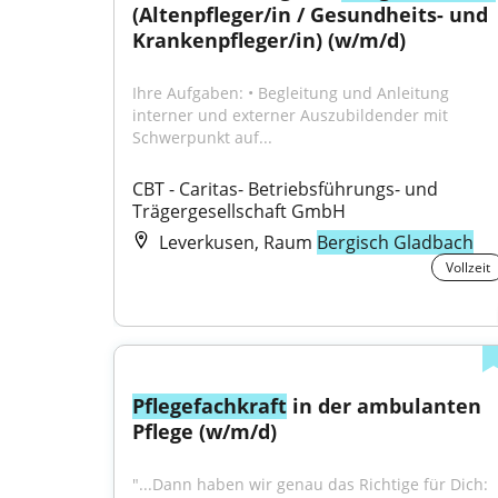
(Altenpfleger/in / Gesundheits- und 
Krankenpfleger/in) (w/m/d)
Ihre Aufgaben: • Begleitung und Anleitung 
interner und externer Auszubildender mit 
Schwerpunkt auf...
CBT - Caritas- Betriebsführungs- und 
Trägergesellschaft GmbH
Leverkusen, Raum
Bergisch Gladbach
Vollzeit
Pflegefachkraft
 in der ambulanten 
Pflege (w/m/d)
"...Dann haben wir genau das Richtige für Dich: 