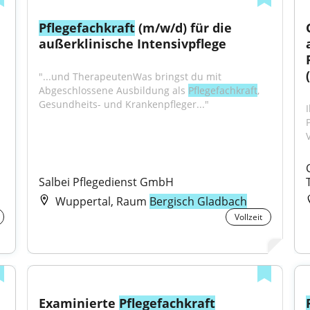
Pflegefachkraft
 (m/w/d) für die 
außerklinische Intensivpflege
 
"...und TherapeutenWas bringst du mit 
Abgeschlossene Ausbildung als 
Pflegefachkraft
, 
Gesundheits- und Krankenpfleger..."
Salbei Pflegedienst GmbH
Wuppertal, Raum
Bergisch Gladbach
Vollzeit
Examinierte 
Pflegefachkraft