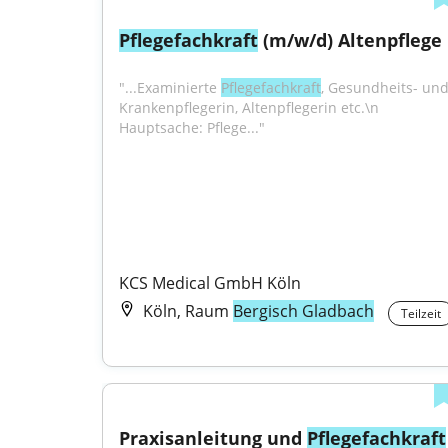
Pflegefachkraft
 (m/w/d) Altenpflege
"...Examinierte 
Pflegefachkraft
, Gesundheits- und
Krankenpflegerin, Altenpflegerin etc.\n 
Hauptsache: Pflege..."
KCS Medical GmbH Köln
Köln, Raum
Bergisch Gladbach
Teilzeit
Praxisanleitung und 
Pflegefachkraft