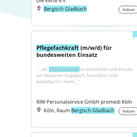
Die Kette e.V.
Bergisch Gladbach
Vollzeit
Pflegefachkraft
 (m/w/d) für 
bundesweiten Einsatz
"...als 
Pflegefachkraft
\n• Flexibilität und Freude 
am Reisen\n• Engagiert, freundlich und 
belastbar\n• Team..."
RIW Personalservice GmbH promedi Köln
Köln, Raum
Bergisch Gladbach
Vollzeit