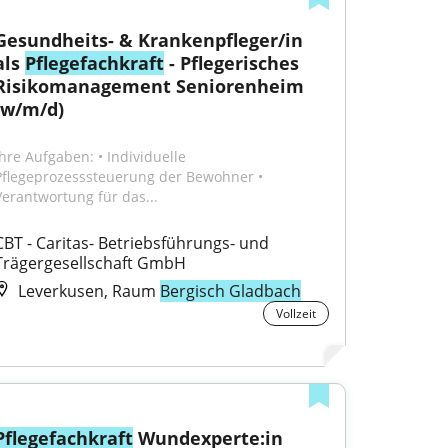
Gesundheits- & Krankenpfleger/in 
als 
Pflegefachkraft
 - Pflegerisches 
Risikomanagement Seniorenheim 
(w/m/d)
Ihre Aufgaben: • Individuelle 
Pflegeprozesssteuerung der Bewohner • 
Verantwortung für das...
CBT - Caritas- Betriebsführungs- und 
Trägergesellschaft GmbH
Leverkusen, Raum
Bergisch Gladbach
Vollzeit
Pflegefachkraft
 Wundexperte:in 