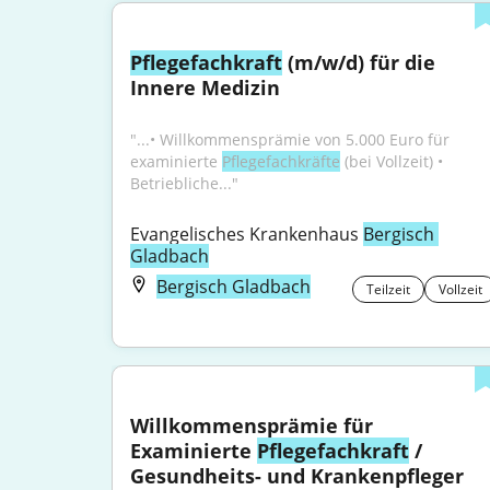
Pflegefachkraft
 (m/w/d) für die 
Innere Medizin
"...• Willkommensprämie von 5.000 Euro für 
examinierte 
Pflegefachkräfte
 (bei Vollzeit) • 
Betriebliche..."
Evangelisches Krankenhaus 
Bergisch 
Gladbach
Bergisch Gladbach
Teilzeit
Vollzeit
Willkommensprämie für 
Examinierte 
Pflegefachkraft
 / 
Gesundheits- und Krankenpfleger 