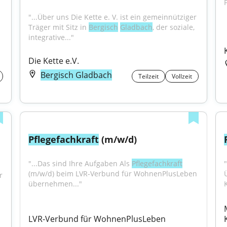
P
"...Über uns Die Kette e. V. ist ein gemeinnütziger 
Träger mit Sitz in 
Bergisch
Gladbach
, der soziale, 
integrative..."
Die Kette e.V.
Bergisch Gladbach
Teilzeit
Vollzeit
Pflegefachkraft
 (m/w/d)
"...Das sind Ihre Aufgaben Als 
Pflegefachkraft
"
(m/w/d) beim LVR-Verbund für WohnenPlusLeben 
 
übernehmen..."
LVR-Verbund für WohnenPlusLeben