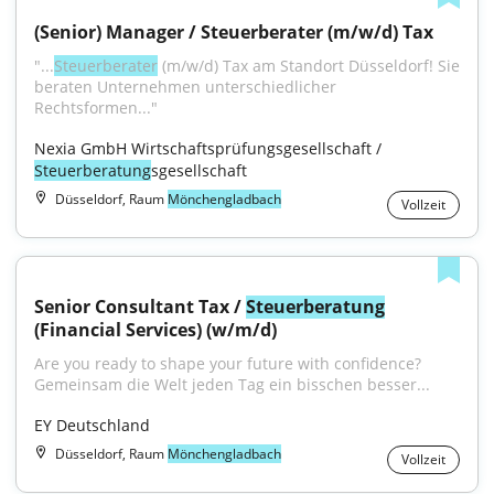
(Senior) Manager / Steuerberater (m/w/d) Tax
"...
Steuerberater
 (m/w/d) Tax am Standort Düsseldorf! Sie 
beraten Unternehmen unterschiedlicher 
Rechtsformen..."
Nexia GmbH Wirtschaftsprüfungsgesellschaft / 
Steuerberatung
sgesellschaft
Düsseldorf, Raum
Mönchengladbach
Vollzeit
Senior Consultant Tax / 
Steuerberatung
(Financial Services) (w/m/d)
Are you ready to shape your future with confidence?
Gemeinsam die Welt jeden Tag ein bisschen besser...
EY Deutschland
Düsseldorf, Raum
Mönchengladbach
Vollzeit