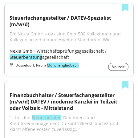
Steuerfachangestellter / DATEV-Spezialist 
(m/w/d)
Die Nexia GmbH – das sind über 500 Kolleginnen und 
Kollegen an zehn bundesweiten Standorten. Wir...
Nexia GmbH Wirtschaftsprüfungsgesellschaft / 
Steuerberatung
sgesellschaft
Düsseldorf, Raum
Mönchengladbach
Vollzeit
Finanzbuchhalter / Steuerfachangestellter 
(m/w/d) DATEV / moderne Kanzlei in Teilzeit 
oder Vollzeit - Mittelstand
"...für den 
Steuerberater
. Debitoren- und 
Kreditorenmanagement Du kontrollierst, buchst und 
klärst offene Posten zuverlässig..."