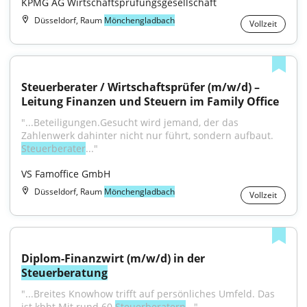
KPMG AG Wirtschaftsprüfungsgesellschaft
Düsseldorf, Raum
Mönchengladbach
Vollzeit
Steuerberater / Wirtschaftsprüfer (m/w/d) – 
Leitung Finanzen und Steuern im Family Office
"...Beteiligungen.Gesucht wird jemand, der das 
Zahlenwerk dahinter nicht nur führt, sondern aufbaut. 
Steuerberater
..."
VS Famoffice GmbH
Düsseldorf, Raum
Mönchengladbach
Vollzeit
Diplom-Finanzwirt (m/w/d) in der 
Steuerberatung
"...Breites Knowhow trifft auf persönliches Umfeld. Das 
ist kbht.Mit rund 60 
Steuerberatern
..."