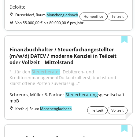
Deloitte
Düsseldorf, Raum
Mönchengladbach
Homeoffice
Teilzeit
Von 55.000,00 € bis 80.000,00 € pro Jahr
Finanzbuchhalter / Steuerfachangestellter 
(m/w/d) DATEV / moderne Kanzlei in Teilzeit 
oder Vollzeit – Mittelstand
"...für den 
Steuerberater
. Debitoren- und 
KreditorenmanagementDu kontrollierst, buchst und 
klärst offene Posten zuverlässig..."
Schreurs, Müller & Partner 
Steuerberatung
sgesellschaft 
mbB
Krefeld, Raum
Mönchengladbach
Teilzeit
Vollzeit