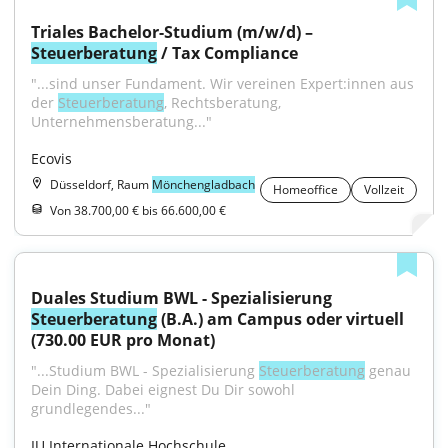
Triales Bachelor-Studium (m/w/d) – 
Steuerberatung
 / Tax Compliance
"...sind unser Fundament. Wir vereinen Expert:innen aus 
der 
Steuerberatung
, Rechtsberatung, 
Unternehmensberatung..."
Ecovis
Düsseldorf, Raum
Mönchengladbach
Homeoffice
Vollzeit
Von 38.700,00 € bis 66.600,00 €
Duales Studium BWL - Spezialisierung 
Steuerberatung
 (B.A.) am Campus oder virtuell 
(730.00 EUR pro Monat)
"...Studium BWL - Spezialisierung 
Steuerberatung
 genau 
Dein Ding. Dabei eignest Du Dir sowohl 
grundlegendes..."
IU Internationale Hochschule