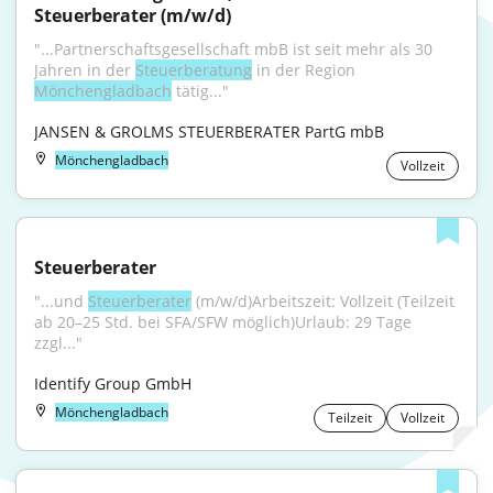
Steuerberater (m/w/d)
"...Partnerschaftsgesellschaft mbB ist seit mehr als 30 
Jahren in der 
Steuerberatung
 in der Region 
Mönchengladbach
 tätig..."
JANSEN & GROLMS STEUERBERATER PartG mbB
Mönchengladbach
Vollzeit
Steuerberater
"...und 
Steuerberater
 (m/w/d)Arbeitszeit: Vollzeit (Teilzeit 
ab 20–25 Std. bei SFA/SFW möglich)Urlaub: 29 Tage 
zzgl..."
Identify Group GmbH
Mönchengladbach
Teilzeit
Vollzeit