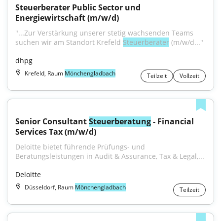
Steuerberater Public Sector und 
Energiewirtschaft (m/w/d)
"...Zur Verstärkung unserer stetig wachsenden Teams 
suchen wir am Standort Krefeld 
Steuerberater
 (m/w/d..."
dhpg
Krefeld, Raum
Mönchengladbach
Teilzeit
Vollzeit
Senior Consultant 
Steuerberatung
 - Financial 
Services Tax (m/w/d)
Deloitte bietet führende Prüfungs- und 
Beratungsleistungen in Audit & Assurance, Tax & Legal,...
Deloitte
Düsseldorf, Raum
Mönchengladbach
Teilzeit