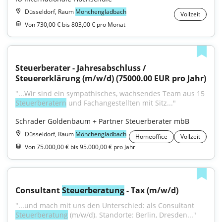
Düsseldorf, Raum
Mönchengladbach
Vollzeit
Von 730,00 € bis 803,00 € pro Monat
Steuerberater - Jahresabschluss / 
Steuererklärung (m/w/d) (75000.00 EUR pro Jahr)
"...Wir sind ein sympathisches, wachsendes Team aus 15 
Steuerberatern
 und Fachangestellten mit Sitz..."
Schrader Goldenbaum + Partner Steuerberater mbB
Düsseldorf, Raum
Mönchengladbach
Homeoffice
Vollzeit
Von 75.000,00 € bis 95.000,00 € pro Jahr
Consultant 
Steuerberatung
 - Tax (m/w/d)
"...und mach mit uns den Unterschied: als Consultant 
Steuerberatung
 (m/w/d). Standorte: Berlin, Dresden..."