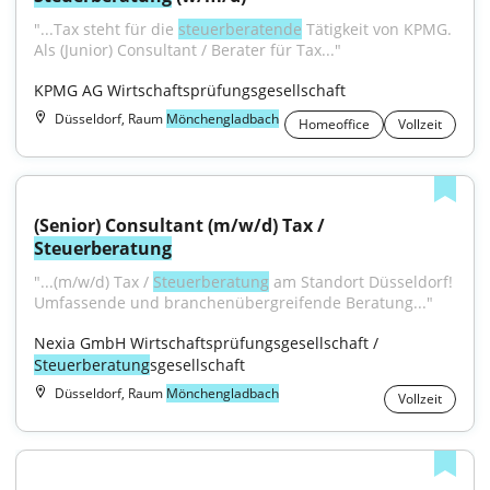
"...Tax steht für die 
steuerberatende
 Tätigkeit von KPMG. 
Als (Junior) Consultant / Berater für Tax..."
KPMG AG Wirtschaftsprüfungsgesellschaft
Düsseldorf, Raum
Mönchengladbach
Homeoffice
Vollzeit
(Senior) Consultant (m/w/d) Tax / 
Steuerberatung
"...(m/w/d) Tax / 
Steuerberatung
 am Standort Düsseldorf! 
Umfassende und branchenübergreifende Beratung..."
Nexia GmbH Wirtschaftsprüfungsgesellschaft / 
Steuerberatung
sgesellschaft
Düsseldorf, Raum
Mönchengladbach
Vollzeit