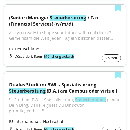
(Senior) Manager 
Steuerberatung
 / Tax 
(Financial Services) (w/m/d)
Are you ready to shape your future with confidence?
Gemeinsam die Welt jeden Tag ein bisschen besser...
EY Deutschland
Düsseldorf, Raum
Mönchengladbach
Vollzeit
Duales Studium BWL - Spezialisierung 
Steuerberatung
 (B.A.) am Campus oder virtuell
"...Studium BWL - Spezialisierung 
Steuerberatung
 genau 
Dein Ding. Dabei eignest Du Dir sowohl 
grundlegendes..."
IU Internationale Hochschule
Düsseldorf, Raum
Mönchengladbach