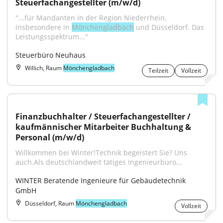
Steuerfachangestellter (m/w/d)
"...für Mandanten in der Region Niederrhein, 
insbesondere in 
Mönchengladbach
 und Düsseldorf. Das 
Leistungsspektrum..."
Steuerbüro Neuhaus
Willich, Raum
Mönchengladbach
Teilzeit
Vollzeit
Finanzbuchhalter / Steuerfachangestellter / 
kaufmännischer Mitarbeiter Buchhaltung & 
Personal (m/w/d)
Willkommen bei Winter!Technik begeistert Sie? Uns 
auch.Als deutschlandweit tätiges Ingenieurbüro...
WINTER Beratende Ingenieure für Gebäudetechnik 
GmbH
Düsseldorf, Raum
Mönchengladbach
Vollzeit