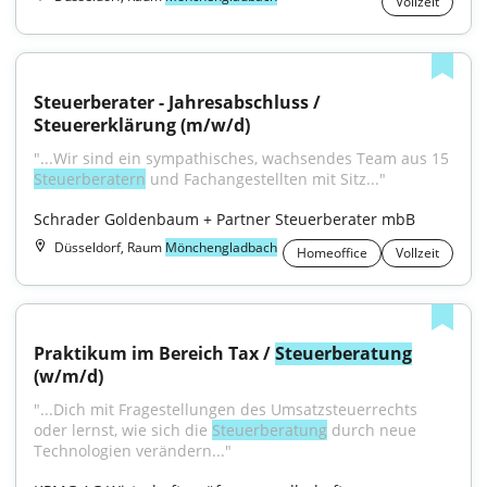
Vollzeit
Steuerberater - Jahresabschluss / 
Steuererklärung (m/w/d)
"...Wir sind ein sympathisches, wachsendes Team aus 15 
Steuerberatern
 und Fachangestellten mit Sitz..."
Schrader Goldenbaum + Partner Steuerberater mbB
Düsseldorf, Raum
Mönchengladbach
Homeoffice
Vollzeit
Praktikum im Bereich Tax / 
Steuerberatung
(w/m/d)
"...Dich mit Fragestellungen des Umsatzsteuerrechts 
oder lernst, wie sich die 
Steuerberatung
 durch neue 
Technologien verändern..."