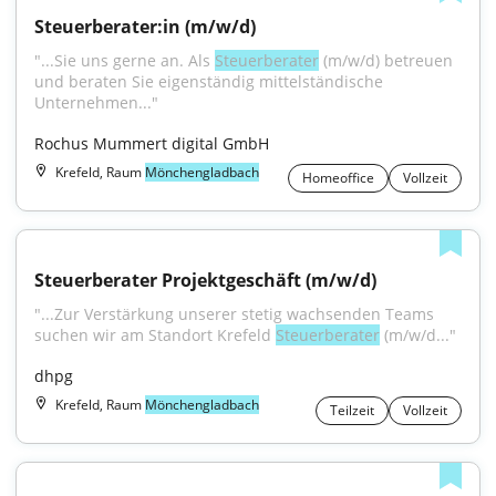
Steuerberater:in (m/w/d)
"...Sie uns gerne an. Als 
Steuerberater
 (m/w/d) betreuen 
und beraten Sie eigenständig mittelständische 
Unternehmen..."
Rochus Mummert digital GmbH
Krefeld, Raum
Mönchengladbach
Homeoffice
Vollzeit
Steuerberater Projektgeschäft (m/w/d)
"...Zur Verstärkung unserer stetig wachsenden Teams 
suchen wir am Standort Krefeld 
Steuerberater
 (m/w/d..."
dhpg
Krefeld, Raum
Mönchengladbach
Teilzeit
Vollzeit