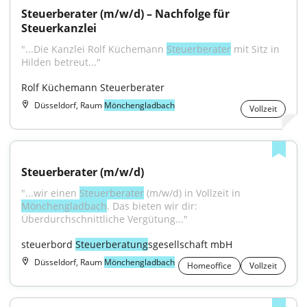
Steuerberater (m/w/d) – Nachfolge für 
Steuerkanzlei
"...Die Kanzlei Rolf Küchemann 
Steuerberater
 mit Sitz in 
Hilden betreut..."
Rolf Küchemann Steuerberater
Düsseldorf, Raum
Mönchengladbach
Vollzeit
Steuerberater (m/w/d)
"...wir einen 
Steuerberater
 (m/w/d) in Vollzeit in 
Mönchengladbach
. Das bieten wir dir: 
Überdurchschnittliche Vergütung..."
steuerbord 
Steuerberatung
sgesellschaft mbH
Düsseldorf, Raum
Mönchengladbach
Homeoffice
Vollzeit