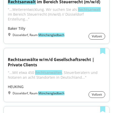
Rechtsanwalt
 im Bereich Steuerrecht (m/w/d)
"...Weiterentwicklung. Wir suchen Sie als 
Rechtsanwalt
im Bereich Steuerrecht (m/w/d) // Düsseldorf 
Erstellung..."
Baker Tilly
Düsseldorf, Raum
Mönchengladbach
Vollzeit
Rechtsanwälte w/m/d Gesellschaftsrecht | 
Private Clients
"...Mit etwa 450 
Rechtsanwälten
, Steuerberatern und 
Notaren an acht Standorten in Deutschland..."
HEUKING
Düsseldorf, Raum
Mönchengladbach
Vollzeit