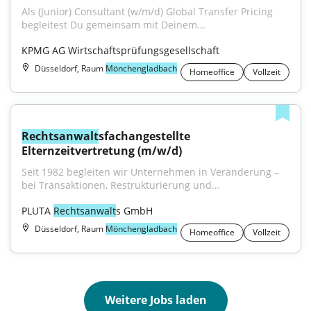
Als (Junior) Consultant (w/m/d) Global Transfer Pricing 
begleitest Du gemeinsam mit Deinem...
KPMG AG Wirtschaftsprüfungsgesellschaft
Düsseldorf, Raum
Mönchengladbach
Homeoffice
Vollzeit
Rechtsanwalt
sfachangestellte 
Elternzeitvertretung (m/w/d)
Seit 1982 begleiten wir Unternehmen in Veränderung – 
bei Transaktionen, Restrukturierung und...
PLUTA 
Rechtsanwalt
s GmbH
Düsseldorf, Raum
Mönchengladbach
Homeoffice
Vollzeit
Weitere Jobs laden