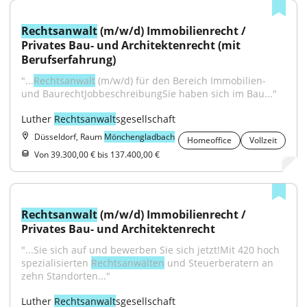
Rechtsanwalt
 (m/w/d) Immobilienrecht / 
Privates Bau- und Architektenrecht (mit 
Berufserfahrung)
"...
Rechtsanwalt
 (m/w/d) für den Bereich Immobilien- 
und BaurechtJobbeschreibungSie haben sich im Bau..."
Luther 
Rechtsanwalt
sgesellschaft
Düsseldorf, Raum
Mönchengladbach
Homeoffice
Vollzeit
Von 39.300,00 € bis 137.400,00 €
Rechtsanwalt
 (m/w/d) Immobilienrecht / 
Privates Bau- und Architektenrecht
"...Sie sich auf und bewerben Sie sich jetzt!Mit 420 hoch 
spezialisierten 
Rechtsanwälten
 und Steuerberatern an 
zehn Standorten..."
Luther 
Rechtsanwalt
sgesellschaft