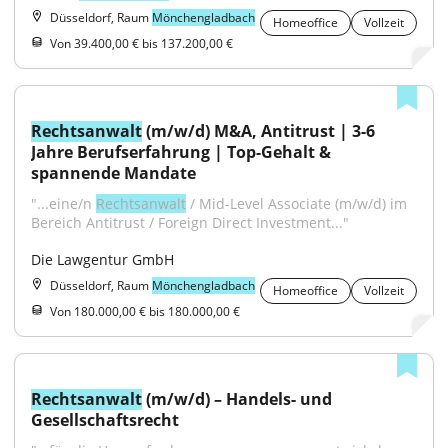
Düsseldorf, Raum
Mönchengladbach
Homeoffice
Vollzeit
Von 39.400,00 € bis 137.200,00 €
Rechtsanwalt
 (m/w/d) M&A, Antitrust | 3-6 
Jahre Berufserfahrung | Top-Gehalt & 
spannende Mandate
"...eine/n 
Rechtsanwalt
 / Mid-Level Associate (m/w/d) im 
Bereich Antitrust / Foreign Direct Investment..."
Die Lawgentur GmbH
Düsseldorf, Raum
Mönchengladbach
Homeoffice
Vollzeit
Von 180.000,00 € bis 180.000,00 €
Rechtsanwalt
 (m/w/d) – Handels- und 
Gesellschaftsrecht