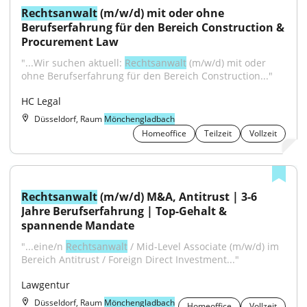
Rechtsanwalt
 (m/w/d) mit oder ohne 
Berufserfahrung für den Bereich Construction & 
Procurement Law
"...Wir suchen aktuell: 
Rechtsanwalt
 (m/w/d) mit oder 
ohne Berufserfahrung für den Bereich Construction..."
HC Legal
Düsseldorf, Raum
Mönchengladbach
Homeoffice
Teilzeit
Vollzeit
Rechtsanwalt
 (m/w/d) M&A, Antitrust | 3-6 
Jahre Berufserfahrung | Top-Gehalt & 
spannende Mandate
"...eine/n 
Rechtsanwalt
 / Mid-Level Associate (m/w/d) im 
Bereich Antitrust / Foreign Direct Investment..."
Lawgentur
Düsseldorf, Raum
Mönchengladbach
Homeoffice
Vollzeit