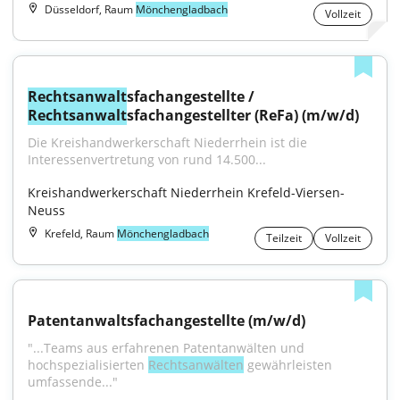
Düsseldorf, Raum
Mönchengladbach
Vollzeit
Rechtsanwalt
sfachangestellte / 
Rechtsanwalt
sfachangestellter (ReFa) (m/w/d)
Die Kreishandwerkerschaft Niederrhein ist die 
Interessenvertretung von rund 14.500...
Kreishandwerkerschaft Niederrhein Krefeld-Viersen-
Neuss
Krefeld, Raum
Mönchengladbach
Teilzeit
Vollzeit
Patentanwaltsfachangestellte (m/w/d)
"...Teams aus erfahrenen Patentanwälten und 
hochspezialisierten 
Rechtsanwälten
 gewährleisten 
umfassende..."