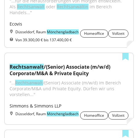
"...für die Herausforderungen von morgen entwickeln. 
Als 
Rechtsanwalt
 oder 
Rechtsanwältin
 im Bereich 
Handels..."
Ecovis
Düsseldorf, Raum
Mönchengladbach
Homeoffice
Vollzeit
Von 39.300,00 € bis 137.400,00 €
Rechtsanwalt
/(Senior) Associate (m/w/d) 
Corporate/M&A & Private Equity
"...
Rechtsanwalt
/(Senior) Associate (m/w/d) im Bereich 
Corporate/M&A und Private Equity. Dürfen wir uns 
vorstellen..."
Simmons & Simmons LLP
Düsseldorf, Raum
Mönchengladbach
Homeoffice
Vollzeit