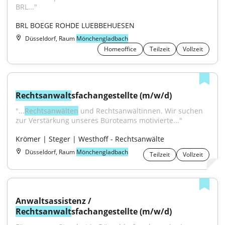
BRL..."
BRL BOEGE ROHDE LUEBBEHUESEN
Düsseldorf, Raum
Mönchengladbach
Homeoffice
Teilzeit
Vollzeit
Rechtsanwalt
sfachangestellte (m/w/d)
"...
Rechtsanwälten
 und Rechtsanwältinnen. Wir suchen 
zur Verstärkung unseres Büroteams motivierte..."
Krömer | Steger | Westhoff - Rechtsanwälte
Düsseldorf, Raum
Mönchengladbach
Teilzeit
Vollzeit
Anwaltsassistenz / 
Rechtsanwalt
sfachangestellte (m/w/d)