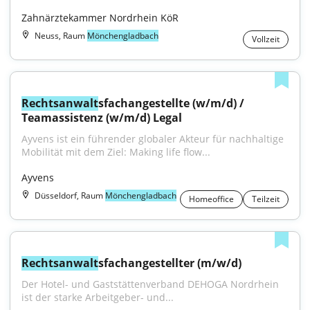
Zahnärztekammer Nordrhein KöR
Neuss, Raum
Mönchengladbach
Vollzeit
Rechtsanwalt
sfachangestellte (w/m/d) / 
Teamassistenz (w/m/d) Legal
Ayvens ist ein führender globaler Akteur für nachhaltige 
Mobilität mit dem Ziel: Making life flow...
Ayvens
Düsseldorf, Raum
Mönchengladbach
Homeoffice
Teilzeit
Rechtsanwalt
sfachangestellter (m/w/d)
Der Hotel- und Gaststättenverband DEHOGA Nordrhein 
ist der starke Arbeitgeber- und...