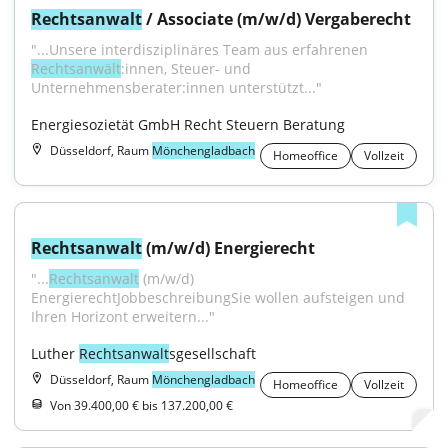
Rechtsanwalt
 / Associate (m/w/d) Vergaberecht
"...Unsere interdisziplinäres Team aus erfahrenen 
Rechtsanwält
:innen, Steuer- und 
Unternehmensberater:innen unterstützt..."
Energiesozietät GmbH Recht Steuern Beratung
Düsseldorf, Raum
Mönchengladbach
Homeoffice
Vollzeit
Rechtsanwalt
 (m/w/d) Energierecht
"...
Rechtsanwalt
 (m/w/d) 
EnergierechtJobbeschreibungSie wollen aufsteigen und 
Ihren Horizont erweitern..."
Luther 
Rechtsanwalt
sgesellschaft
Düsseldorf, Raum
Mönchengladbach
Homeoffice
Vollzeit
Von 39.400,00 € bis 137.200,00 €