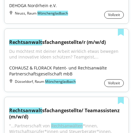
DEHOGA Nordrhein e.V.
Neuss, Raum
Mönchengladbach
Vollzeit
Rechtsanwalt
sfachangestellte/r (m/w/d)
Du möchtest mit deiner Arbeit wirklich etwas bewegen 
und innovative Ideen schützen? Teamgeist,...
COHAUSZ & FLORACK Patent- und Rechtsanwälte 
Partnerschaftsgesellschaft mbB
Düsseldorf, Raum
Mönchengladbach
Vollzeit
Rechtsanwalt
sfachangestellte/ Teamassistenz 
(m/w/d)
"...Partnerschaft von 
Rechtsanwälten
*innen, 
Wirtschaftsprüfer*innen und Steuerberater*innen. 