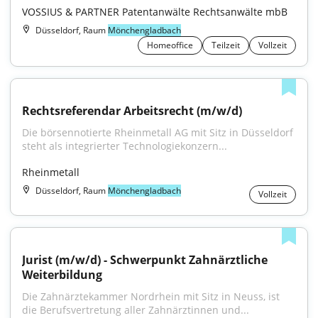
VOSSIUS & PARTNER Patentanwälte Rechtsanwälte mbB
Düsseldorf, Raum
Mönchengladbach
Homeoffice
Teilzeit
Vollzeit
Rechtsreferendar Arbeitsrecht (m/w/d)
Die börsennotierte Rheinmetall AG mit Sitz in Düsseldorf 
steht als integrierter Technologiekonzern...
Rheinmetall
Düsseldorf, Raum
Mönchengladbach
Vollzeit
Jurist (m/w/d) - Schwerpunkt Zahnärztliche 
Weiterbildung
Die Zahnärztekammer Nordrhein mit Sitz in Neuss, ist 
die Berufsvertretung aller Zahnärztinnen und...