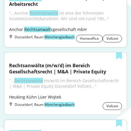
Arbeitsrecht
"...Anchor 
Rechtsanwälte
 ist eine der führenden 
Insolvenzrechtskanzleien. Wir sind mit rund 190..."
Anchor 
Rechtsanwalt
sgesellschaft mbH
Düsseldorf, Raum
Mönchengladbach
Homeoffice
Vollzeit
Rechtsanwälte (m/w/d) im Bereich 
Gesellschaftsrecht | M&A | Private Equity
"...
Rechtsanwälte
 (m/w/d) im Bereich Gesellschaftsrecht 
| M&A | Private Equity Düsseldorf Vollzeit..."
Heuking Kühn Lüer Wojtek
Düsseldorf, Raum
Mönchengladbach
Vollzeit