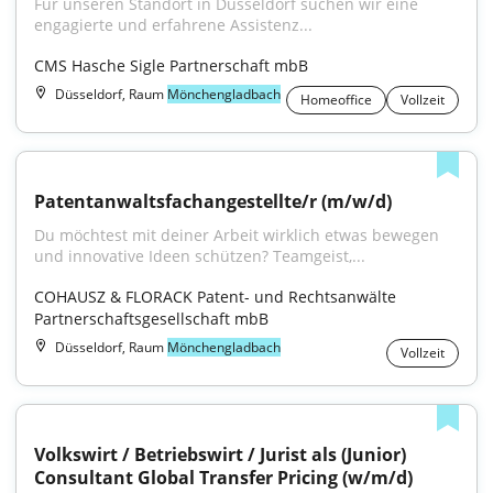
Für unseren Standort in Düsseldorf suchen wir eine 
engagierte und erfahrene Assistenz...
CMS Hasche Sigle Partnerschaft mbB
Düsseldorf, Raum
Mönchengladbach
Homeoffice
Vollzeit
Patentanwaltsfachangestellte/r (m/w/d)
Du möchtest mit deiner Arbeit wirklich etwas bewegen 
und innovative Ideen schützen? Teamgeist,...
COHAUSZ & FLORACK Patent- und Rechtsanwälte 
Partnerschaftsgesellschaft mbB
Düsseldorf, Raum
Mönchengladbach
Vollzeit
Volkswirt / Betriebswirt / Jurist als (Junior) 
Consultant Global Transfer Pricing (w/m/d)