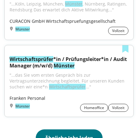
"...Köln, Leipzig, München, 
Münster
, Nürnberg, Ratingen, 
Rendsburg Das erwartet dich Aktive Mitwirkung..."
CURACON GmbH Wirtschaftspruefungsgesellschaft
Münster
Vollzeit
Wirtschaftsprüfer
*in / Prüfungsleiter*in / Audit 
Manager (m/w/d) 
Münster
"...das Sie vom ersten Gespräch bis zur 
Vertragsunterzeichnung begleitet. Für unseren Kunden 
suchen wir eine*n 
Wirtschaftsprüfer
..."
Franken Personal
Münster
Homeoffice
Vollzeit