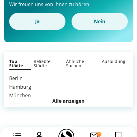
Wir freuen uns von Ihnen zu hören.
Ja
Nein
Top
Beliebte
Ähnliche
Ausbildung
Städte
Städte
Suchen
Berlin
Hamburg
München
Alle anzeigen
Köln
Frankfurt am Main
Stuttgart
Düsseldorf