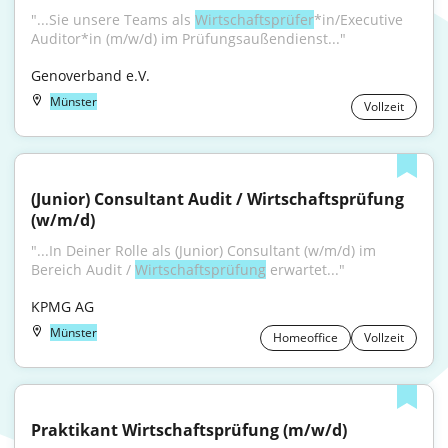
"...Sie unsere Teams als 
Wirtschaftsprüfer
*in/Executive 
Auditor*in (m/w/d) im Prüfungsaußendienst..."
Genoverband e.V.
Münster
Vollzeit
(Junior) Consultant Audit / Wirtschaftsprüfung 
(w/m/d)
"...In Deiner Rolle als (Junior) Consultant (w/m/d) im 
Bereich Audit / 
Wirtschaftsprüfung
 erwartet..."
KPMG AG
Münster
Homeoffice
Vollzeit
Praktikant Wirtschaftsprüfung (m/w/d)