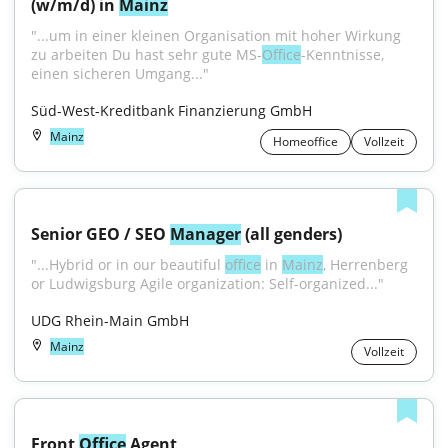
(w/m/d) in 
Mainz
"...um in einer kleinen Organisation mit hoher Wirkung 
zu arbeiten Du hast sehr gute MS-
Office
-Kenntnisse, 
einen sicheren Umgang..."
Süd-West-Kreditbank Finanzierung GmbH
Mainz
Homeoffice
Vollzeit
Senior GEO / SEO 
Manager
 (all genders)
"...Hybrid or in our beautiful 
office
 in 
Mainz
, Herrenberg 
or Ludwigsburg Agile organization: Self-organized..."
UDG Rhein-Main GmbH
Mainz
Vollzeit
Front 
Office
 Agent