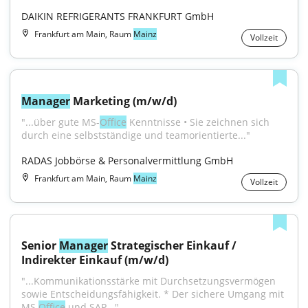
DAIKIN REFRIGERANTS FRANKFURT GmbH
Frankfurt am Main, Raum
Mainz
Vollzeit
Manager
 Marketing (m/w/d)
"...über gute MS-
Office
 Kenntnisse • Sie zeichnen sich 
durch eine selbstständige und teamorientierte..."
RADAS Jobbörse & Personalvermittlung GmbH
Frankfurt am Main, Raum
Mainz
Vollzeit
Senior 
Manager
 Strategischer Einkauf / 
Indirekter Einkauf (m/w/d)
"...Kommunikationsstärke mit Durchsetzungsvermögen 
sowie Entscheidungsfähigkeit. * Der sichere Umgang mit 
MS 
Office
 und SAP..."