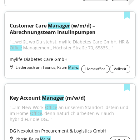
Customer Care 
Manager
 (w/m/d) – 
Abrechnungsteam Insulinpumpen
"...weißt, wo Du stehst. mylife Diabetes Care GmbH, HR & 
Office
 Management, Höchster Straße 70, 65835..."
mylife Diabetes Care GmbH
Liederbach am Taunus, Raum
Mainz
Homeoffice
Vollzeit
Key Account 
Manager
 (m/w/d)
"...Im New-Work-
Office
 an unserem Standort Idstein und 
im Home-
Office
, denn natürlich arbeiten wir auch 
hybrid.Für die DG..."
DG Nexolution Procurement & Logistics GmbH
Idstein, Raum
Mainz