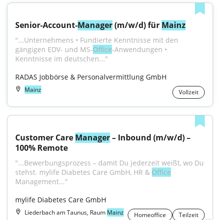
Senior-Account-
Manager
 (m/w/d) für 
Mainz
"...Unternehmens • Fundierte Kenntnisse mit den 
gängigen EDV- und MS-
Office
-Anwendungen • 
Kenntnisse im deutschen..."
RADAS Jobbörse & Personalvermittlung GmbH
Mainz
Vollzeit
Customer Care 
Manager
 – Inbound (m/w/d) – 
100% Remote
"...Bewerbungsp­rozess – damit Du jederzeit weißt, wo Du 
stehst. mylife Diabetes Care GmbH, HR & 
Office
Management..."
mylife Diabetes Care GmbH
Liederbach am Taunus, Raum
Mainz
Homeoffice
Teilzeit