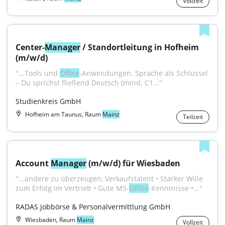
Vollzeit
Center-
Manager
 / Standortleitung in Hofheim 
(m/w/d)
"...Tools und 
Office
-Anwendungen. Sprache als Schlüssel 
– Du sprichst fließend Deutsch (mind. C1..."
Studienkreis GmbH
Hofheim am Taunus, Raum
Mainz
Teilzeit
Account 
Manager
 (m/w/d) für Wiesbaden
"...andere zu überzeugen, Verkaufstalent • Starker Wille 
zum Erfolg im Vertrieb • Gute MS-
Office
-Kenntnisse •..."
RADAS Jobbörse & Personalvermittlung GmbH
Wiesbaden, Raum
Mainz
Vollzeit