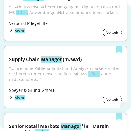
"...ArbeitsweiseSicherer Umgang mit digitalen Tools und 
MS 
Office
-AnwendungenHohe Kommunikationsstärke..."
Verbund Pflegehilfe
Mainz
Vollzeit
Supply Chain 
Manager
 (m/w/d)
"...Ihre hohe Zahlenaffinität und Analysenstärke konnten 
Sie bereits unter Beweis stellen. Mit MS 
Office
 - und 
insbesondere..."
Speyer & Grund GmbH
Mainz
Vollzeit
Senior Retail Markets 
Manager
*in - Margin 