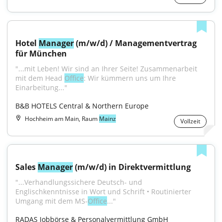
Hotel 
Manager
 (m/w/d) / Managementvertrag 
für München
"...mit Leben! Wir sind an Ihrer Seite! Zusammenarbeit 
mit dem Head 
Office
: Wir kümmern uns um Ihre 
Einarbeitung..."
B&B HOTELS Central & Northern Europe
Hochheim am Main, Raum
Mainz
Vollzeit
Sales 
Manager
 (m/w/d) in Direktvermittlung
"...Verhandlungssichere Deutsch- und 
Englischkenntnisse in Wort und Schrift • Routinierter 
Umgang mit dem MS-
Office
..."
RADAS Jobbörse & Personalvermittlung GmbH