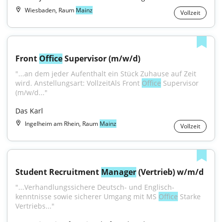
Wiesbaden, Raum
Mainz
Vollzeit
Front 
Office
 Supervisor (m/w/d)
"...an dem jeder Aufenthalt ein Stück Zuhause auf Zeit 
wird. Anstellungsart: VollzeitAls Front 
Office
 Supervisor 
(m/w/d..."
Das Karl
Ingelheim am Rhein, Raum
Mainz
Vollzeit
Student Recruitment 
Manager
 (Vertrieb) w/m/d
"...Verhandlungssichere Deutsch- und Englisch­
kenntnisse sowie sicherer Umgang mit MS 
Office
 Starke 
Vertriebs..."