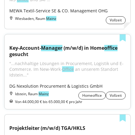
MEWA Textil-Service SE & CO. Management OHG
Wiesbaden, Raum
Mainz
Vollzeit
Key-Account-
Manager
 (m/w/d) in Home
office
gesucht
"...nachhaltige Lösungen in Procurement, Logistik und E-
Commerce. Im New-Work-
Office
 an unserem Standort 
Idstein..."
DG Nexolution Procurement & Logistics GmbH
Idstein, Raum
Mainz
Homeoffice
Vollzeit
Von 44.000,00 € bis 65.000,00 € pro Jahr
Projektleiter (m/w/d) TGA/HKLS