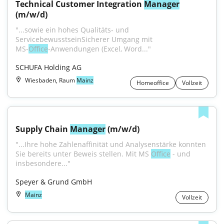
Technical Customer Integration 
Manager
(m/w/d)
"...sowie ein hohes Qualitäts‑ und 
ServicebewusstseinSicherer Umgang mit 
MS‑
Office
‑Anwendungen (Excel, Word..."
SCHUFA Holding AG
Wiesbaden, Raum
Mainz
Homeoffice
Vollzeit
Supply Chain 
Manager
 (m/w/d)
"...Ihre hohe Zahlenaffinität und Analysenstärke konnten 
Sie bereits unter Beweis stellen. Mit MS 
Office
 - und 
insbesondere..."
Speyer & Grund GmbH
Mainz
Vollzeit