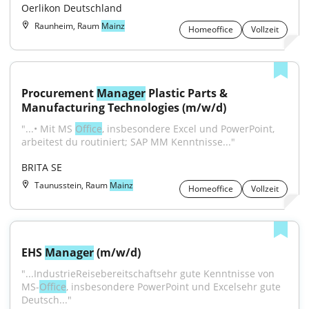
Oerlikon Deutschland
Raunheim, Raum
Mainz
Homeoffice
Vollzeit
Procurement 
Manager
 Plastic Parts & 
Manufacturing Technologies (m/w/d)
"...• Mit MS 
Office
, insbesondere Excel und PowerPoint, 
arbeitest du routiniert; SAP MM Kenntnisse..."
BRITA SE
Taunusstein, Raum
Mainz
Homeoffice
Vollzeit
EHS 
Manager
 (m/w/d)
"...IndustrieReisebereitschaftsehr gute Kenntnisse von 
MS-
Office
, insbesondere PowerPoint und Excelsehr gute 
Deutsch..."