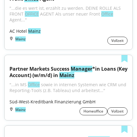
"...die es wert ist, erzählt zu werden. DEINE ROLLE ALS 
FRONT 
OFFICE
 AGENT Als unser neuer Front 
Office
Agent..."
AC Hotel 
Mainz
Mainz
Vollzeit
Partner Markets Success 
Manager
*in Loans (Key 
Account) (w/m/d) in 
Mainz
"...in MS 
Office
 sowie in internen Systemen wie CRM und 
Reporting-Tools (z.B. Tableau) und arbeitest..."
Süd-West-Kreditbank Finanzierung GmbH
Mainz
Homeoffice
Vollzeit