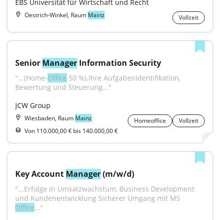
EBS Universität für Wirtschaft und Recht
Oestrich-Winkel, Raum
Mainz
Vollzeit
Senior 
Manager
 Information Security
"...(Home-
Office
 50 %).Ihre AufgabenIdentifikation, 
Bewertung und Steuerung..."
JCW Group
Wiesbaden, Raum
Mainz
Homeoffice
Vollzeit
Von 110.000,00 € bis 140.000,00 €
Key Account 
Manager
 (m/w/d)
"...Erfolge in Umsatzwachstum, Business Development 
und Kundenentwicklung Sicherer Umgang mit MS 
Office
..."