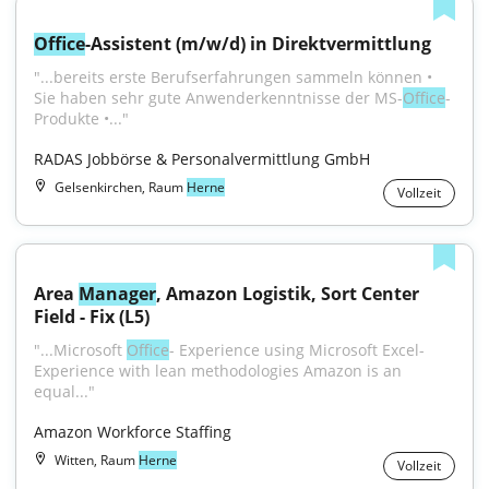
Office
-Assistent (m/w/d) in Direktvermittlung
"...bereits erste Berufserfahrungen sammeln können • 
Sie haben sehr gute Anwenderkenntnisse der MS-
Office
-
Produkte •..."
RADAS Jobbörse & Personalvermittlung GmbH
Gelsenkirchen, Raum
Herne
Vollzeit
Area 
Manager
, Amazon Logistik, Sort Center 
Field - Fix (L5)
"...Microsoft 
Office
- Experience using Microsoft Excel- 
Experience with lean methodologies Amazon is an 
equal..."
Amazon Workforce Staffing
Witten, Raum
Herne
Vollzeit