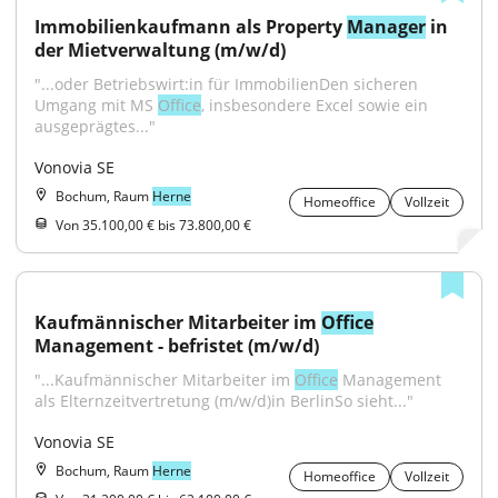
Immobilienkaufmann als Property 
Manager
 in 
der Mietverwaltung (m/w/d)
"...oder Betriebswirt:in für ImmobilienDen sicheren 
Umgang mit MS 
Office
, insbesondere Excel sowie ein 
ausgeprägtes..."
Vonovia SE
Bochum, Raum
Herne
Homeoffice
Vollzeit
Von 35.100,00 € bis 73.800,00 €
Kaufmännischer Mitarbeiter im 
Office
Management - befristet (m/w/d)
"...Kaufmännischer Mitarbeiter im 
Office
 Management 
als Elternzeitvertretung (m/w/d)in BerlinSo sieht..."
Vonovia SE
Bochum, Raum
Herne
Homeoffice
Vollzeit