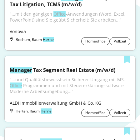
Tax Litigation, TCMS (m/w/d)
"...mit den gängigen 
Office
-Anwendungen (Word, Excel, 
PowerPoint) sind Sie geübt Sicherheit: Sie arbeiten..."
Vonovia
Bochum, Raum
Herne
Homeoffice
Vollzeit
Manager
 Tax Segment Real Estate (m/w/d)
"...und Qualitätsbewusstsein Sicherer Umgang mit MS-
Office
 Programmen und mit Steuererklärungssoftware 
Moderne Arbeitsumgebung..."
ALDI Immobilienverwaltung GmbH & Co. KG
Herten, Raum
Herne
Homeoffice
Vollzeit