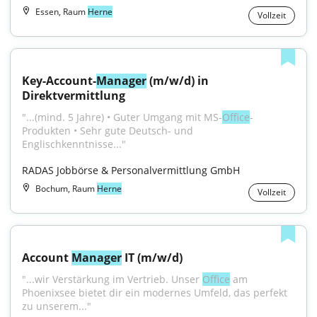
Essen, Raum
Herne
Vollzeit
Key-Account-
Manager
 (m/w/d) in 
Direktvermittlung
"...(mind. 5 Jahre) • Guter Umgang mit MS-
Office
-
Produkten • Sehr gute Deutsch- und 
Englischkenntnisse..."
RADAS Jobbörse & Personalvermittlung GmbH
Bochum, Raum
Herne
Vollzeit
Account 
Manager
 IT (m/w/d)
"...wir Verstärkung im Vertrieb. Unser 
Office
 am 
Phoenixsee bietet dir ein modernes Umfeld, das perfekt 
zu unserem..."