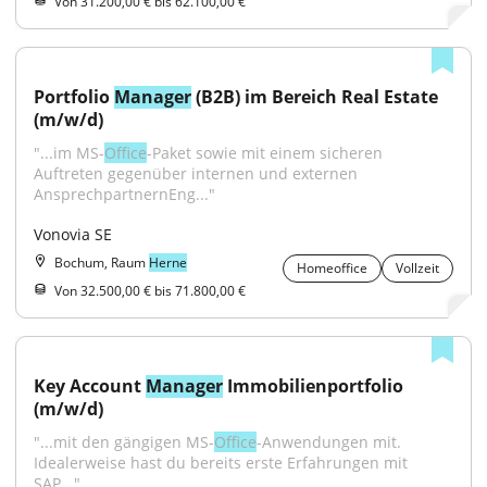
Von 31.200,00 € bis 62.100,00 €
Portfolio 
Manager
 (B2B) im Bereich Real Estate 
(m/w/d)
"...im MS-
Office
-Paket sowie mit einem sicheren 
Auftreten gegenüber internen und externen 
AnsprechpartnernEng..."
Vonovia SE
Bochum, Raum
Herne
Homeoffice
Vollzeit
Von 32.500,00 € bis 71.800,00 €
Key Account 
Manager
 Immobilienportfolio 
(m/w/d)
"...mit den gängigen MS-
Office
-Anwendungen mit. 
Idealerweise hast du bereits erste Erfahrungen mit 
SAP..."