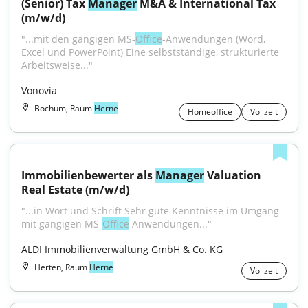
(Senior) Tax 
Manager
 M&A & International Tax 
(m/w/d)
"...mit den gängigen MS-
Office
-Anwendungen (Word, 
Excel und PowerPoint) Eine selbstständige, strukturierte 
Arbeitsweise..."
Vonovia
Bochum, Raum
Herne
Homeoffice
Vollzeit
Immobilienbewerter als 
Manager
 Valuation 
Real Estate (m/w/d)
"...in Wort und Schrift Sehr gute Kenntnisse im Umgang 
mit gängigen MS-
Office
 Anwendungen..."
ALDI Immobilienverwaltung GmbH & Co. KG
Herten, Raum
Herne
Vollzeit