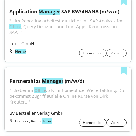
Application 
Manager
 SAP BW/4HANA (m/w/d)
"...Im Reporting arbeitest du sicher mit SAP Analysis for 
Office
, Query Designer und Fiori-Apps. Kenntnisse in 
SAP..."
rku.it GmbH
Herne
Homeoffice
Vollzeit
Partnerships 
Manager
 (m/w/d)
"...lieber im 
Office
, als im Homeoffice. Weiterbildung: Du 
bekommst Zugriff auf alle Online Kurse von Dirk 
Kreuter..."
BV Bestseller Verlag GmbH
Bochum, Raum
Herne
Homeoffice
Vollzeit