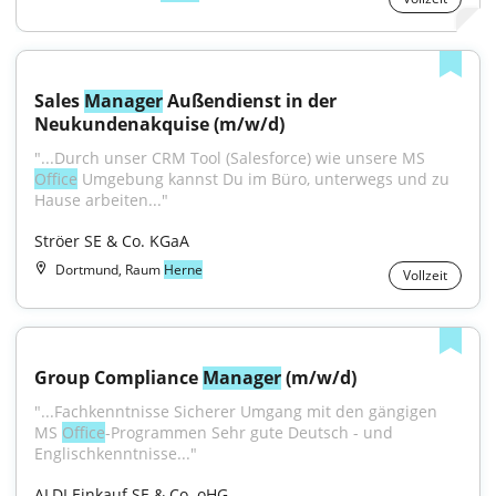
Sales 
Manager
 Außendienst in der 
Neukundenakquise (m/w/d)
"...Durch unser CRM Tool (Salesforce) wie unsere MS 
Office
 Umgebung kannst Du im Büro, unterwegs und zu 
Hause arbeiten..."
Ströer SE & Co. KGaA
Dortmund, Raum
Herne
Vollzeit
Group Compliance 
Manager
 (m/w/d)
"...Fachkenntnisse Sicherer Umgang mit den gängigen 
MS 
Office
-Programmen Sehr gute Deutsch - und 
Englischkenntnisse..."
ALDI Einkauf SE & Co. oHG