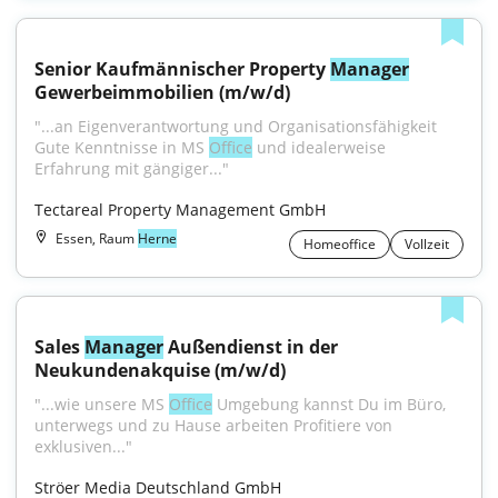
Senior Kaufmännischer Property 
Manager
Gewerbeimmobilien (m/w/d)
"...an Eigenverantwortung und Organisationsfähigkeit 
Gute Kenntnisse in MS 
Office
 und idealerweise 
Erfahrung mit gängiger..."
Tectareal Property Management GmbH
Essen, Raum
Herne
Homeoffice
Vollzeit
Sales 
Manager
 Außendienst in der 
Neukundenakquise (m/w/d)
"...wie unsere MS 
Office
 Umgebung kannst Du im Büro, 
unterwegs und zu Hause arbeiten Profitiere von 
exklusiven..."
Ströer Media Deutschland GmbH