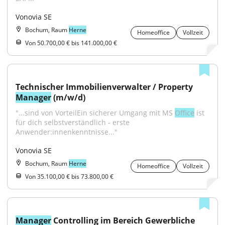
Vonovia SE
Bochum, Raum
Herne
Homeoffice
Vollzeit
Von 50.700,00 € bis 141.000,00 €
Technischer Immobilienverwalter / Property 
Manager
 (m/w/d)
"...sind von VorteilEin sicherer Umgang mit MS 
Office
 ist 
für dich selbstverständlich - erste 
Anwender:innenkenntnisse..."
Vonovia SE
Bochum, Raum
Herne
Homeoffice
Vollzeit
Von 35.100,00 € bis 73.800,00 €
Manager
 Controlling im Bereich Gewerbliche 