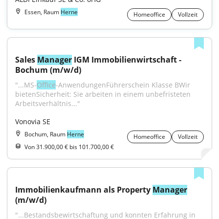
Essen, Raum
Herne
Homeoffice
Vollzeit
Sales 
Manager
 IGM Immobilienwirtschaft - 
Bochum (m/w/d)
"...MS-
Office
-AnwendungenFührerschein Klasse BWir 
bietenSicherheit: Sie arbeiten in einem unbefristeten 
Arbeitsverhältnis..."
Vonovia SE
Bochum, Raum
Herne
Homeoffice
Vollzeit
Von 31.900,00 € bis 101.700,00 €
Immobilienkaufmann als Property 
Manager
(m/w/d)
"...Bestandsbewirtschaftung und konnten Erfahrung in 