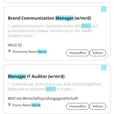
Brand Communication 
Manager
 (w/m/d)
"...gekonnt einsetzen: Sie beherrschen MS 
Office
 auf 
professionellem Niveau. Kenntnisse in der Adobe 
Creative Suite..."
WILO SE
Dortmund, Raum
Herne
Homeoffice
Vollzeit
Manager
 IT Auditor (w/m/d)
"...Entwicklung. Unterstütze uns zum nächstmöglichen 
Zeitpunkt in unserem 
Office
 in Essen..."
BDO AG Wirtschaftsprüfungsgesellschaft
Essen, Raum
Herne
Homeoffice
Vollzeit