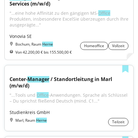
Services (m/w/d)
"...eine hohe Affinität zu den gängigen MS-
Office
Produkten, insbesondere ExcelSie überzeugen durch Ihre 
ausgeprägte..."
Vonovia SE
Bochum, Raum
Herne
Homeoffice
Vollzeit
Von 42.200,00 € bis 155.500,00 €
Center-
Manager
 / Standortleitung in Marl 
(m/w/d)
"...Tools und 
Office
-Anwendungen. Sprache als Schlüssel 
– Du sprichst fließend Deutsch (mind. C1..."
Studienkreis GmbH
Marl, Raum
Herne
Teilzeit