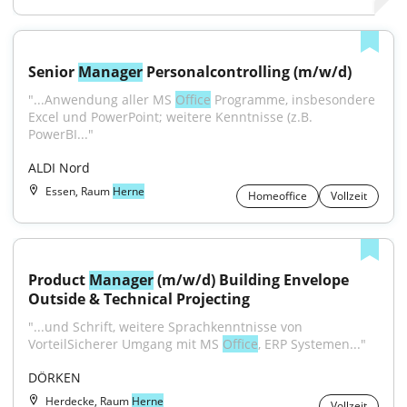
Senior 
Manager
 Personalcontrolling (m/w/d)
"...Anwendung aller MS 
Office
 Programme, insbesondere 
Excel und PowerPoint; weitere Kenntnisse (z.B. 
PowerBI..."
ALDI Nord
Essen, Raum
Herne
Homeoffice
Vollzeit
Product 
Manager
 (m/w/d) Building Envelope 
Outside & Technical Projecting
"...und Schrift, weitere Sprachkenntnisse von 
VorteilSicherer Umgang mit MS 
Office
, ERP Systemen..."
DÖRKEN
Herdecke, Raum
Herne
Vollzeit