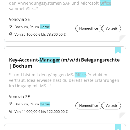
den Anwendungssystemen SAP und Microsoft 
Office
sammelnSie..."
Vonovia SE
Bochum, Raum
Herne
Homeoffice
Vollzeit
Von 35.100,00 € bis 73.800,00 €
Key-Account-
Manager
 (m/w/d) Belegungsrechte 
| Bochum
"...und bist mit den gängigen MS-
Office
-Produkten 
vertraut. Idealerweise hast du bereits erste Erfahrungen 
im Umgang mit MS..."
Vonovia SE
Bochum, Raum
Herne
Homeoffice
Vollzeit
Von 44.000,00 € bis 122.000,00 €