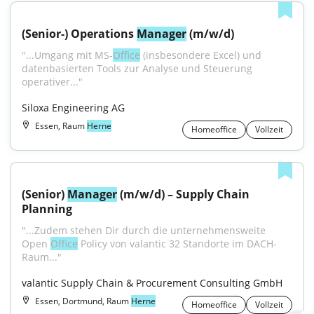
(Senior-) Operations 
Manager
 (m/w/d)
"...Umgang mit MS-
Office
 (insbesondere Excel) und 
datenbasierten Tools zur Analyse und Steuerung 
operativer..."
Siloxa Engineering AG
Essen, Raum
Herne
Homeoffice
Vollzeit
(Senior) 
Manager
 (m/w/d) – Supply Chain 
Planning
"...Zudem stehen Dir durch die unternehmensweite 
Open 
Office
 Policy von valantic 32 Standorte im DACH-
Raum..."
valantic Supply Chain & Procurement Consulting GmbH
Essen, Dortmund, Raum
Herne
Homeoffice
Vollzeit