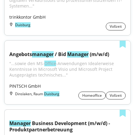
digitalen Verkaufstools und prozessunterstützenden IT-
Systemen..."
trinkkontor GmbH
Duisburg
Vollzeit
Angebots
manager
 / Bid 
Manager
 (m/w/d)
"...sowie den MS-
Office
-Anwendungen Idealerweise 
Kenntnisse in Microsoft Visio und Microsoft Project 
Ausgeprägtes technisches..."
PINTSCH GmbH
Dinslaken, Raum
Duisburg
Homeoffice
Vollzeit
Manager
 Business Development (m/w/d) - 
Produktpartnerbetreuung