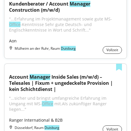
Kundenberater / Account 
Manager
Construction (m/w/d)
"...Erfahrung im Projektmanagement sowie gute MS-
Office
-Kenntnisse Sehr gute Deutsch- und 
Englischkenntnisse in Wort und Schrift..."
Aon
Mülheim an der Ruhr, Raum
Duisburg
Vollzeit
Account 
Manager
 Inside Sales (m/w/d) – 
Telesales | Fixum + ungedeckelte Provision | 
kein Schichtdienst |
"...sicher und bringst umfangreiche Erfahrung im 
Umgang mit MS-
Office
 mit.Als zukünftiger Ranger 
liegen..."
Ranger International & B2B
Düsseldorf, Raum
Duisburg
Vollzeit