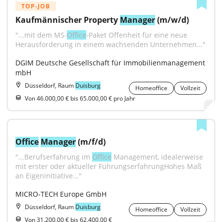
TOP-JOB
Kaufmännischer Property 
Manager
 (m/w/d)
"...mit dem MS-
Office
-Paket Offenheit für eine neue 
Herausforderung in einem wachsenden Unternehmen..."
DGIM Deutsche Gesellschaft für Immobilienmanagement 
mbH
Düsseldorf, Raum
Duisburg
Homeoffice
Vollzeit
Von 46.000,00 € bis 65.000,00 € pro Jahr
Office
Manager
 (m/f/d)
"...Berufserfahrung im 
Office
 Management, idealerweise 
mit erster oder aktueller FührungserfahrungHohes Maß 
an Eigeninitiative..."
MICRO-TECH Europe GmbH
Düsseldorf, Raum
Duisburg
Homeoffice
Vollzeit
Von 31.200,00 € bis 62.400,00 €