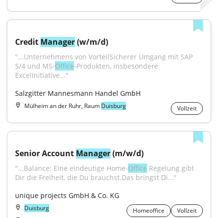
Credit 
Manager
 (w/m/d)
"...Unternehmens von VorteilSicherer Umgang mit SAP 
S/4 und MS-
Office
-Produkten, insbesondere 
ExcelInitiative..."
Salzgitter Mannesmann Handel GmbH
Mülheim an der Ruhr, Raum
Duisburg
Vollzeit
Senior Account 
Manager
 (m/w/d)
"...Balance: Eine eindeutige Home-
Office
 Regelung gibt 
Dir die Freiheit, die Du brauchst.Das bringst Di..."
unique projects GmbH & Co. KG
Duisburg
Homeoffice
Vollzeit