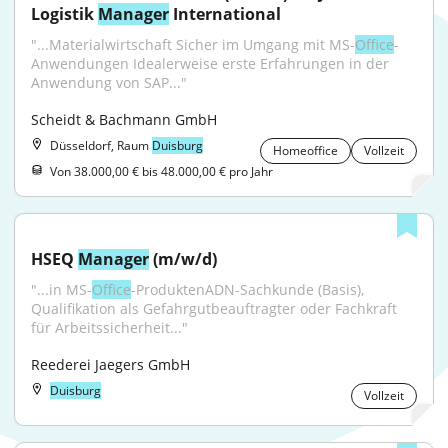
Logistik 
Manager
 International
"...Materialwirtschaft Sicher im Umgang mit MS-
Office
-
Anwendungen Idealerweise erste Erfahrungen in der 
Anwendung von SAP..."
Scheidt & Bachmann GmbH
Düsseldorf, Raum
Duisburg
Homeoffice
Vollzeit
Von 38.000,00 € bis 48.000,00 € pro Jahr
HSEQ 
Manager
 (m⁠/⁠w⁠/⁠d)
"...in MS-
Office
-ProduktenADN-Sachkunde (Basis), 
Qualifikation als Gefahrgutbeauftragter oder Fachkraft 
für Arbeitssicherheit..."
Reederei Jaegers GmbH
Duisburg
Vollzeit