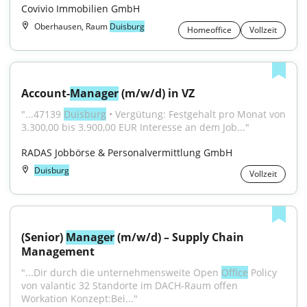
Covivio Immobilien GmbH
Oberhausen, Raum
Duisburg
Homeoffice
Vollzeit
Account-
Manager
 (m/w/d) in VZ
"...47139 
Duisburg
 • Vergütung: Festgehalt pro Monat von 
3.300,00 bis 3.900,00 EUR Interesse an dem Job..."
RADAS Jobbörse & Personalvermittlung GmbH
Duisburg
Vollzeit
(Senior) 
Manager
 (m/w/d) – Supply Chain 
Management
"...Dir durch die unternehmensweite Open 
Office
 Policy 
von valantic 32 Standorte im DACH-Raum offen 
Workation Konzept:Bei..."