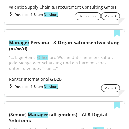
valantic Supply Chain & Procurement Consulting GmbH
Düsseldorf, Raum
Duisburg
Homeoffice
Vollzeit
Manager
 Personal- & Organisationsentwicklung 
(m/w/d)
"...Tage Home-
Office
 pro Woche Unternehmenskultur. 
Jede Menge Wertschätzung und ein harmonisches, 
unterstützendes Team..."
Ranger International & B2B
Düsseldorf, Raum
Duisburg
Vollzeit
(Senior) 
Manager
 (all genders) – AI & Digital 
Solutions