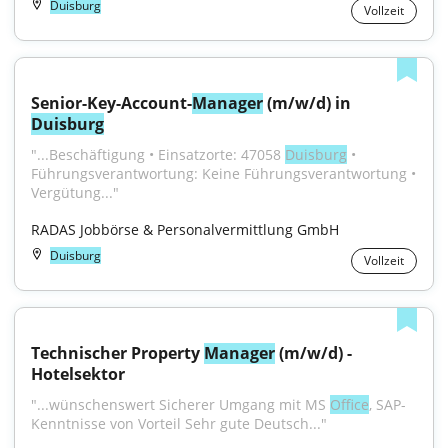
Duisburg
Vollzeit
Senior-Key-Account-
Manager
 (m/w/d) in 
Duisburg
"...Beschäftigung • Einsatzorte: 47058 
Duisburg
 • 
Führungsverantwortung: Keine Führungsverantwortung • 
Vergütung..."
RADAS Jobbörse & Personalvermittlung GmbH
Duisburg
Vollzeit
Technischer Property 
Manager
 (m/w/d) - 
Hotelsektor
"...wünschenswert Sicherer Umgang mit MS 
Office
, SAP-
Kenntnisse von Vorteil Sehr gute Deutsch..."