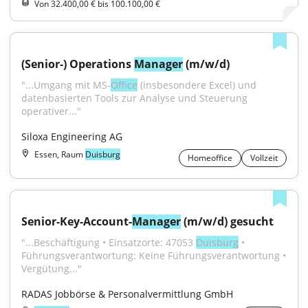
Von 32.400,00 € bis 100.100,00 €
(Senior-) Operations 
Manager
 (m/w/d)
"...Umgang mit MS-
Office
 (insbesondere Excel) und 
datenbasierten Tools zur Analyse und Steuerung 
operativer..."
Siloxa Engineering AG
Essen, Raum
Duisburg
Homeoffice
Vollzeit
Senior-Key-Account-
Manager
 (m/w/d) gesucht
"...Beschäftigung • Einsatzorte: 47053 
Duisburg
 • 
Führungsverantwortung: Keine Führungsverantwortung • 
Vergütung..."
RADAS Jobbörse & Personalvermittlung GmbH