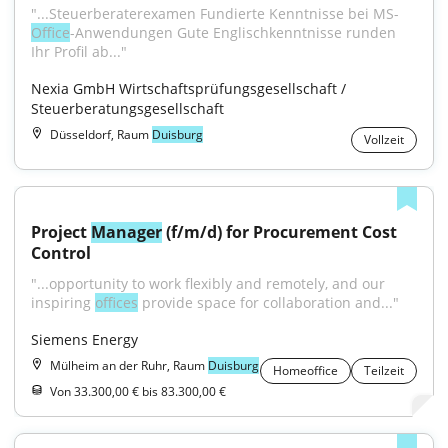
"...Steuerberaterexamen Fundierte Kenntnisse bei MS-
Office
-Anwendungen Gute Englischkenntnisse runden 
Ihr Profil ab..."
Nexia GmbH Wirtschaftsprüfungsgesellschaft / 
Steuerberatungsgesellschaft
Düsseldorf, Raum
Duisburg
Vollzeit
Project 
Manager
 (f/m/d) for Procurement Cost 
Control
"...opportunity to work flexibly and remotely, and our 
inspiring 
offices
 provide space for collaboration and..."
Siemens Energy
Mülheim an der Ruhr, Raum
Duisburg
Homeoffice
Teilzeit
Von 33.300,00 € bis 83.300,00 €