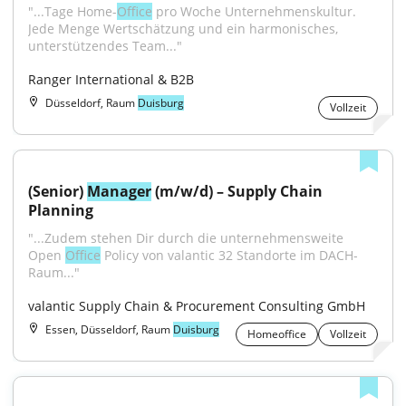
"...Tage Home-
Office
 pro Woche Unternehmenskultur. 
Jede Menge Wertschätzung und ein harmonisches, 
unterstützendes Team..."
Ranger International & B2B
Düsseldorf, Raum
Duisburg
Vollzeit
(Senior) 
Manager
 (m/w/d) – Supply Chain 
Planning
"...Zudem stehen Dir durch die unternehmensweite 
Open 
Office
 Policy von valantic 32 Standorte im DACH-
Raum..."
valantic Supply Chain & Procurement Consulting GmbH
Essen, Düsseldorf, Raum
Duisburg
Homeoffice
Vollzeit