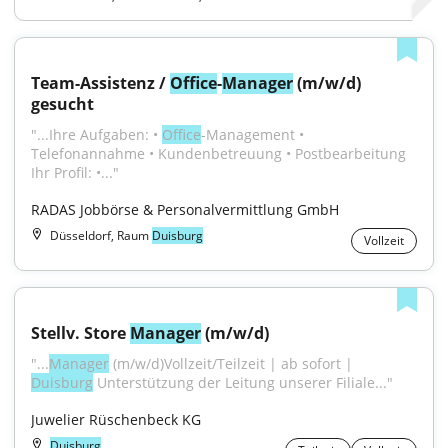
Team-Assistenz / 
Office
-
Manager
 (m/w/d) 
gesucht
"...Ihre Aufgaben: • 
Office
-Management • 
Telefonannahme • Kundenbetreuung • Postbearbeitung 
Ihr Profil: •..."
RADAS Jobbörse & Personalvermittlung GmbH
Düsseldorf, Raum
Duisburg
Vollzeit
Stellv. Store 
Manager
 (m/w/d)
"...
Manager
 (m/w/d)Vollzeit/Teilzeit | ab sofort | 
Duisburg
 Unterstützung der Leitung unserer Filiale..."
Juwelier Rüschenbeck KG
Duisburg