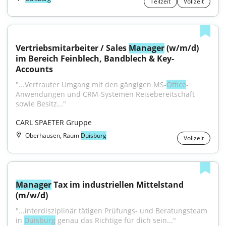
Teilzeit
Vollzeit
Vertriebsmitarbeiter / Sales 
Manager
 (w/m/d) 
im Bereich Feinblech, Bandblech & Key-
Accounts
"...Vertrauter Umgang mit den gängigen MS-
Office
-
Anwendungen und CRM-Systemen Reisebereitschaft 
sowie Besitz..."
CARL SPAETER Gruppe
Oberhausen, Raum
Duisburg
Vollzeit
Manager
 Tax im industriellen Mittelstand 
(m/w/d)
"...interdisziplinär tätigen Prüfungs- und Beratungsteam 
in 
Duisburg
 genau das Richtige für dich sein..."