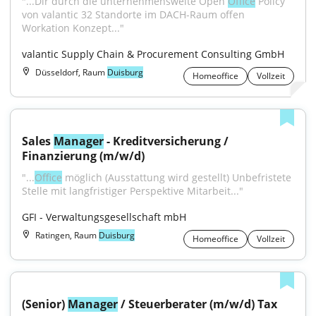
"...Dir durch die unternehmensweite Open 
Office
 Policy 
von valantic 32 Standorte im DACH-Raum offen 
Workation Konzept..."
valantic Supply Chain & Procurement Consulting GmbH
Düsseldorf, Raum
Duisburg
Homeoffice
Vollzeit
Sales 
Manager
 - Kreditversicherung / 
Finanzierung (m/w/d)
"...
Office
 möglich (Ausstattung wird gestellt) Unbefristete 
Stelle mit langfristiger Perspektive Mitarbeit..."
GFI - Verwaltungsgesellschaft mbH
Ratingen, Raum
Duisburg
Homeoffice
Vollzeit
(Senior) 
Manager
 / Steuerberater (m/w/d) Tax