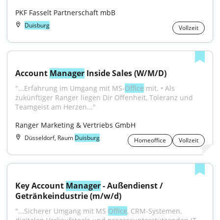
PKF Fasselt Partnerschaft mbB
Duisburg
Vollzeit
Account 
Manager
 Inside Sales (W/M/D)
"...Erfahrung im Umgang mit MS-
Office
 mit. • Als 
zukünftiger Ranger liegen Dir Offenheit, Toleranz und 
Teamgeist am Herzen..."
Ranger Marketing & Vertriebs GmbH
Düsseldorf, Raum
Duisburg
Homeoffice
Vollzeit
Key Account 
Manager
 - Außendienst / 
Getränkeindustrie (m/w/d)
"...Sicherer Umgang mit MS 
Office
, CRM-Systemen, 