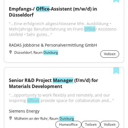
Empfangs-/ 
Office
-Assistent (m/w/d) in 
Düsseldorf
"...Eine erfolgreich abgeschlossene kfm. Ausbildung • 
Mehrjährige Berufserfahrung im Front-
Office
/ Assistenz-
Umfeld • Sehr gutes..."
RADAS Jobbörse & Personalvermittlung GmbH
Düsseldorf, Raum
Duisburg
Vollzeit
Senior R&D Project 
Manager
 (f/m/d) for 
Materials Development
"...opportunity to work flexibly and remotely, and our 
inspiring 
offices
 provide space for collaboration and..."
Siemens Energy
Mülheim an der Ruhr, Raum
Duisburg
Homeoffice
Teilzeit
Vollzeit