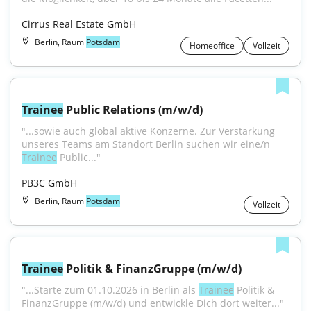
Cirrus Real Estate GmbH
Berlin, Raum
Potsdam
Homeoffice
Vollzeit
Trainee
 Public Relations (m/w/d)
"...sowie auch global aktive Konzerne. Zur Verstärkung 
unseres Teams am Standort Berlin suchen wir eine/n 
Trainee
 Public..."
PB3C GmbH
Berlin, Raum
Potsdam
Vollzeit
Trainee
 Politik & FinanzGruppe (m/w/d)
"...Starte zum 01.10.2026 in Berlin als 
Trainee
 Politik & 
FinanzGruppe (m/w/d) und entwickle Dich dort weiter..."