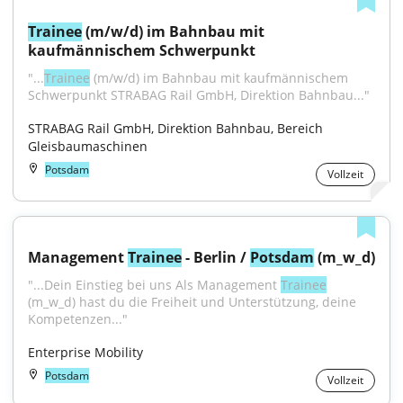
Trainee
 (m/w/d) im Bahnbau mit 
kaufmännischem Schwerpunkt
"...
Trainee
 (m/w/d) im Bahnbau mit kaufmännischem 
Schwerpunkt STRABAG Rail GmbH, Direktion Bahnbau..."
STRABAG Rail GmbH, Direktion Bahnbau, Bereich 
Gleisbaumaschinen
Potsdam
Vollzeit
Management 
Trainee
 - Berlin / 
Potsdam
 (m_w_d)
"...Dein Einstieg bei uns Als Management 
Trainee
(m_w_d) hast du die Freiheit und Unterstützung, deine 
Kompetenzen..."
Enterprise Mobility
Potsdam
Vollzeit