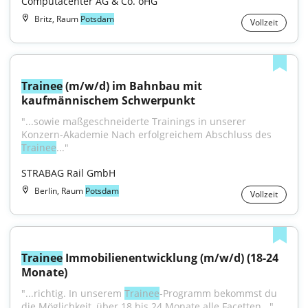
Computacenter AG & Co. oHG
Britz, Raum
Potsdam
Vollzeit
Trainee
 (m/w/d) im Bahnbau mit 
kaufmännischem Schwerpunkt
"...sowie maßgeschneiderte Trainings in unserer 
Konzern-Akademie Nach erfolgreichem Abschluss des 
Trainee
..."
STRABAG Rail GmbH
Berlin, Raum
Potsdam
Vollzeit
Trainee
 Immobilienentwicklung (m/w/d) (18-24 
Monate)
"...richtig. In unserem 
Trainee
-Programm bekommst du 
die Möglichkeit, über 18 bis 24 Monate alle Facetten..."