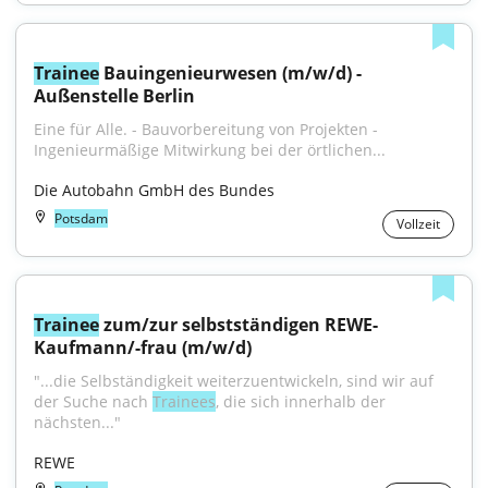
Trainee
 Bauingenieurwesen (m/w/d) - 
Außenstelle Berlin
Eine für Alle. - Bauvorbereitung von Projekten - 
Ingenieurmäßige Mitwirkung bei der örtlichen...
Die Autobahn GmbH des Bundes
Potsdam
Vollzeit
Trainee
 zum/zur selbstständigen REWE-
Kaufmann/-frau (m/w/d)
"...die Selbständigkeit weiterzuentwickeln, sind wir auf 
der Suche nach 
Trainees
, die sich innerhalb der 
nächsten..."
REWE