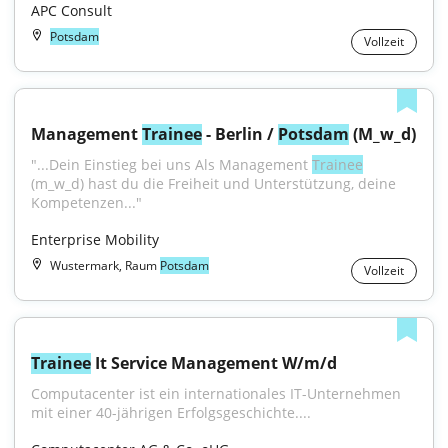
APC Consult
Potsdam
Vollzeit
Management 
Trainee
 - Berlin / 
Potsdam
 (M_w_d)
"...Dein Einstieg bei uns Als Management 
Trainee
(m_w_d) hast du die Freiheit und Unterstützung, deine 
Kompetenzen..."
Enterprise Mobility
Wustermark, Raum
Potsdam
Vollzeit
Trainee
 It Service Management W/m/d
Computacenter ist ein internationales IT-Unternehmen 
mit einer 40-jährigen Erfolgsgeschichte....