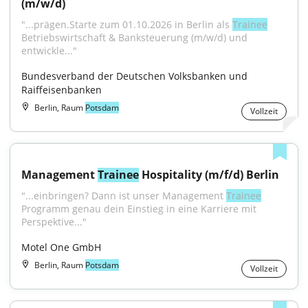
(m/w/d)
"...prägen.Starte zum 01.10.2026 in Berlin als 
Trainee
Betriebswirtschaft & Banksteuerung (m/w/d) und 
entwickle..."
Bundesverband der Deutschen Volksbanken und 
Raiffeisenbanken
Berlin, Raum
Potsdam
Vollzeit
Management 
Trainee
 Hospitality (m/f/d) Berlin
"...einbringen? Dann ist unser Management 
Trainee
Programm genau dein Einstieg in eine Karriere mit 
Perspektive..."
Motel One GmbH
Berlin, Raum
Potsdam
Vollzeit