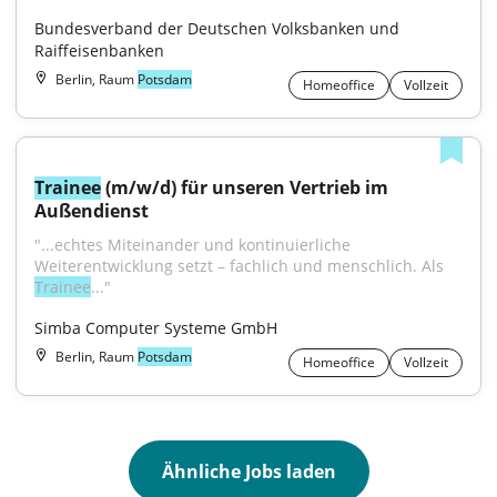
Bundesverband der Deutschen Volksbanken und 
Raiffeisenbanken
Berlin, Raum
Potsdam
Homeoffice
Vollzeit
Trainee
 (m/w/d) für unseren Vertrieb im 
Außendienst
"...echtes Miteinander und kontinuierliche 
Weiterentwicklung setzt – fachlich und menschlich. Als 
Trainee
..."
Simba Computer Systeme GmbH
Berlin, Raum
Potsdam
Homeoffice
Vollzeit
Ähnliche Jobs laden