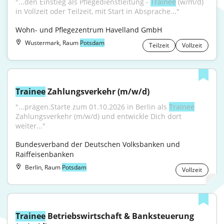
"...den Einstieg als Pflegedienstleitung - 
Trainee
 (w/m/d) 
in Vollzeit oder Teilzeit, mit Start in Absprache..."
Wohn- und Pflegezentrum Havelland GmbH
Wustermark, Raum
Potsdam
Teilzeit
Vollzeit
Trainee
 Zahlungsverkehr (m/w/d)
"...prägen.Starte zum 01.10.2026 in Berlin als 
Trainee
Zahlungsverkehr (m/w/d) und entwickle Dich dort 
weiter..."
Bundesverband der Deutschen Volksbanken und 
Raiffeisenbanken
Berlin, Raum
Potsdam
Vollzeit
Trainee
 Betriebswirtschaft & Banksteuerung 