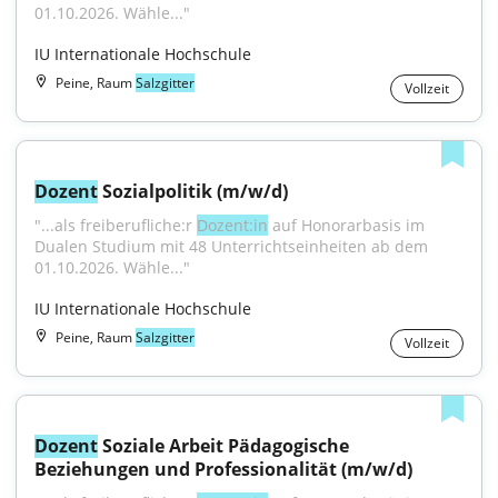
01.10.2026. Wähle..."
IU Internationale Hochschule
Peine, Raum
Salzgitter
Vollzeit
Dozent
 Sozialpolitik (m/w/d)
"...als freiberufliche:r 
Dozent:in
 auf Honorarbasis im 
Dualen Studium mit 48 Unterrichtseinheiten ab dem 
01.10.2026. Wähle..."
IU Internationale Hochschule
Peine, Raum
Salzgitter
Vollzeit
Dozent
 Soziale Arbeit Pädagogische 
Beziehungen und Professionalität (m/w/d)