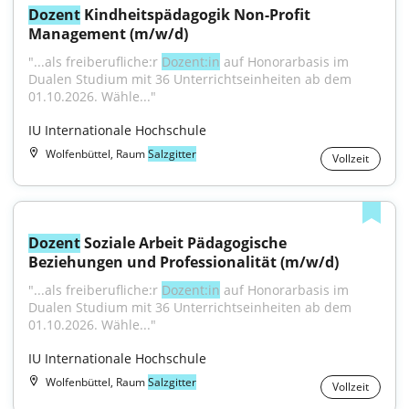
Dozent
 Kindheitspädagogik Non-Profit 
Management (m/w/d)
"...als freiberufliche:r 
Dozent:in
 auf Honorarbasis im 
Dualen Studium mit 36 Unterrichtseinheiten ab dem 
01.10.2026. Wähle..."
IU Internationale Hochschule
Wolfenbüttel, Raum
Salzgitter
Vollzeit
Dozent
 Soziale Arbeit Pädagogische 
Beziehungen und Professionalität (m/w/d)
"...als freiberufliche:r 
Dozent:in
 auf Honorarbasis im 
Dualen Studium mit 36 Unterrichtseinheiten ab dem 
01.10.2026. Wähle..."
IU Internationale Hochschule
Wolfenbüttel, Raum
Salzgitter
Vollzeit