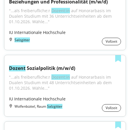
Beziehungen und Professionalität (m/w/d)
"...als freiberufliche:r 
Dozent:in
 auf Honorarbasis im 
Dualen Studium mit 36 Unterrichtseinheiten ab dem 
01.10.2026. Wähle..."
IU Internationale Hochschule
Salzgitter
Vollzeit
Dozent
 Sozialpolitik (m/w/d)
"...als freiberufliche:r 
Dozent:in
 auf Honorarbasis im 
Dualen Studium mit 48 Unterrichtseinheiten ab dem 
01.10.2026. Wähle..."
IU Internationale Hochschule
Wolfenbüttel, Raum
Salzgitter
Vollzeit