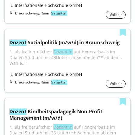
IU Internationale Hochschule GmbH
Braunschweig, Raum
Salzgitter
Vollzeit
Dozent
 Sozialpolitik (m/w/d) in Braunschweig
"...als freiberufliche:r 
Dozent:in
 auf Honorarbasis im 
Dualen Studium mit 48Unterrichtseinheiten** ab dem . 
Wähle..."
IU Internationale Hochschule GmbH
Braunschweig, Raum
Salzgitter
Vollzeit
Dozent
 Kindheitspädagogik Non-Profit 
Management (m/w/d)
"...als freiberufliche:r 
Dozent:in
 auf Honorarbasis im 
Dualen Studium mit 36 Unterrichtseinheiten ab dem 