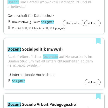
Dozent
 und Berater (m/w/d) für Datenschutz und KI 
arbeitest..."
Gesellschaft für Datenschutz
Braunschweig, Raum
Salzgitter
Homeoffice
Vollzeit
Von 42.000,00 € bis 46.200,00 € pro Jahr
Dozent
 Sozialpolitik (m/w/d)
"...als freiberufliche:r 
Dozent:in
 auf Honorarbasis im 
Dualen Studium mit 48 Unterrichtseinheiten ab dem 
01.10.2026. Wähle..."
IU Internationale Hochschule
Salzgitter
Vollzeit
Dozent
 Soziale Arbeit Pädagogische 