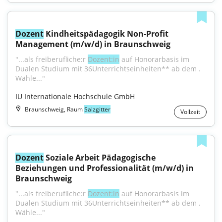
Dozent
 Kindheitspädagogik Non-Profit 
Management (m/w/d) in Braunschweig
"...als freiberufliche:r 
Dozent:in
 auf Honorarbasis im 
Dualen Studium mit 36Unterrichtseinheiten** ab dem . 
Wähle..."
IU Internationale Hochschule GmbH
Braunschweig, Raum
Salzgitter
Vollzeit
Dozent
 Soziale Arbeit Pädagogische 
Beziehungen und Professionalität (m/w/d) in 
Braunschweig
"...als freiberufliche:r 
Dozent:in
 auf Honorarbasis im 
Dualen Studium mit 36Unterrichtseinheiten** ab dem . 
Wähle..."