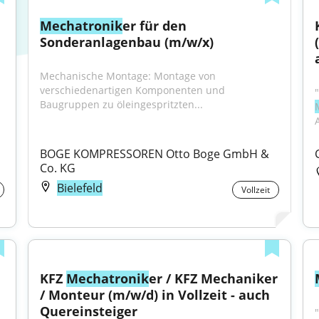
Mechatronik
er für den 
Sonderanlagenbau (m/w/x)
Mechanische Montage: Montage von 
verschiedenartigen Komponenten und 
Baugruppen zu öleingespritzten...
BOGE KOMPRESSOREN Otto Boge GmbH & 
Co. KG
Bielefeld
Vollzeit
KFZ 
Mechatronik
er / KFZ Mechaniker 
/ Monteur (m/w/d) in Vollzeit - auch 
Quereinsteiger