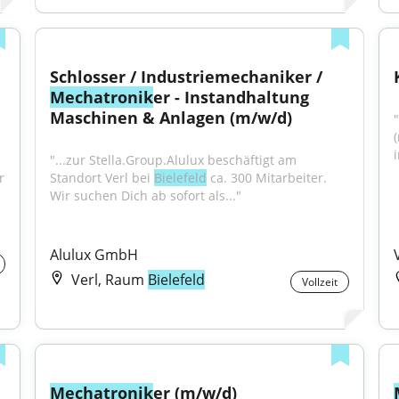
Schlosser / Industriemechaniker / 
Mechatronik
er - Instandhaltung 
Maschinen & Anlagen (m/w/d)
"
i
"...zur Stella.Group.Alulux beschäftigt am 
 
Standort Verl bei 
Bielefeld
 ca. 300 Mitarbeiter. 
Wir suchen Dich ab sofort als..."
Alulux GmbH
Verl, Raum
Bielefeld
Vollzeit
Mechatronik
er (m/w/d)