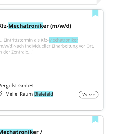
Kfz-
Mechatronik
er (m/w/d)
...Eintrittstermin als Kfz-
Mechatroniker
(m/w/d)Nach individueller Einarbeitung vor Ort, 
n der Zentrale..."
Vergölst GmbH
Melle, Raum
Bielefeld
Vollzeit
Mechatronik
er / 