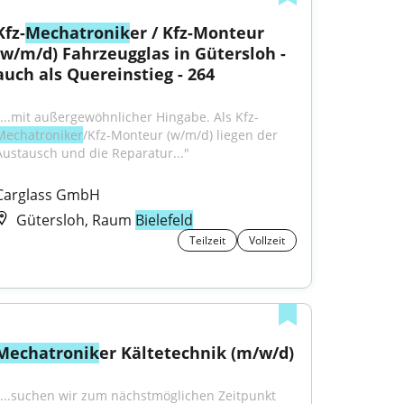
Kfz-
Mechatronik
er / Kfz-Monteur 
(w/m/d) Fahrzeugglas in Gütersloh - 
auch als Quereinstieg - 264
"...mit außergewöhnlicher Hingabe. Als Kfz-
Mechatroniker
/Kfz-Monteur (w/m/d) liegen der 
Austausch und die Reparatur..."
Carglass GmbH
Gütersloh, Raum
Bielefeld
Teilzeit
Vollzeit
Mechatronik
er Kältetechnik (m/w/d)
"...suchen wir zum nächstmöglichen Zeitpunkt 