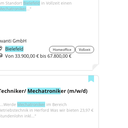
am Standort 
Bielefeld
 in Vollzeit einen 
Mechatroniker
..."
avanti GmbH
Bielefeld
Homeoffice
Vollzeit
Von 33.900,00 € bis 67.800,00 €
Techniker/ 
Mechatronik
er (m/w/d)
"...Werde 
Mechatroniker
 im Bereich 
Betriebstechnik in Herford Was wir bieten 23,97 € 
Stundenlohn inkl..."