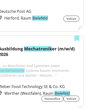
Deutsche Post AG
Herford, Raum
Bielefeld
Vollzeit
Ausbildung 
Mechatronik
er (m/w/d) 
2026
"...zu Maschinen und Systemen sowie 
mechatronische
 Systeme bauen, montieren, 
installieren und warten • Messen..."
Weber Food Technology SE & Co. KG
Werther (Westfalen), Raum
Bielefeld
Homeoffice
Vollzeit