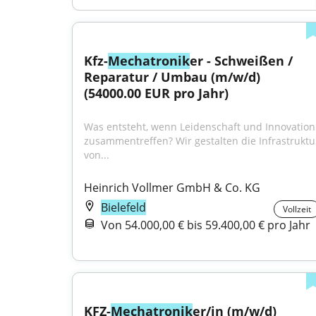
Kfz-
Mechatronik
er - Schweißen / 
Reparatur / Umbau (m/w/d) 
(54000.00 EUR pro Jahr)
Was entsteht, wenn Leidenschaft und Innovation 
zusammentreffen? Wir gestalten die Infrastruktur
von...
Heinrich Vollmer GmbH & Co. KG
Bielefeld
Vollzeit
Von 54.000,00 € bis 59.400,00 € pro Jahr
KFZ-
Mechatronik
er/in (m/w/d)