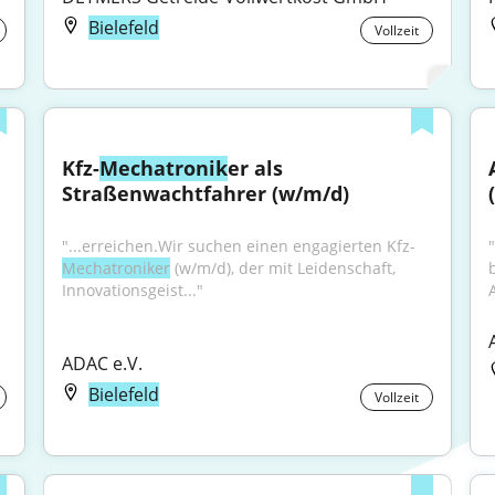
Bielefeld
Vollzeit
Kfz-
Mechatronik
er als 
Straßenwachtfahrer (w/m/d)
"...erreichen.Wir suchen einen engagierten Kfz-
Mechatroniker
 (w/m/d), der mit Leidenschaft, 
Innovationsgeist..."
ADAC e.V.
Bielefeld
Vollzeit