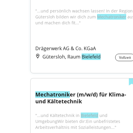
"...und persönlich wachsen lassen! In der Region 
Gütersloh bilden wir dich zum 
Mechatroniker
 aus
und machen dich fit..."
Drägerwerk AG & Co. KGaA
Gütersloh, Raum
Bielefeld
Vollzeit
Mechatronik
er (m/w/d) für Klima- 
und Kältetechnik
"...und Kältetechnik in 
Bielefeld
 und 
UmgebungWir bieten dir:Ein unbefristetes 
Arbeitsverhältnis mit Sozialleistungen..."