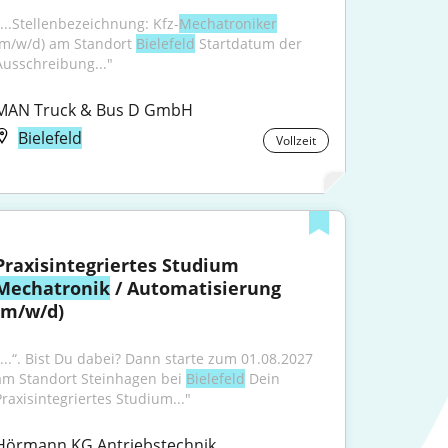
"...Stellenbezeichnung: Kfz-
Mechatroniker
(m/w/d) am Standort 
Bielefeld
 Startdatum der 
Ausschreibung..."
MAN Truck & Bus D GmbH
Bielefeld
Vollzeit
Praxisintegriertes Studium 
Mechatronik
 / Automatisierung 
(m/w/d)
"...“. Bist Du dabei? Dann starte zum 01.08.2027 
am Standort Steinhagen bei 
Bielefeld
 Dein 
Praxisintegriertes Studium..."
Hörmann KG Antriebstechnik