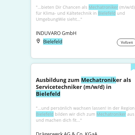
"...bieten Dir Chancen als 
Mechatroniker
 (m/w/d) 
für Klima- und Kältetechnik in 
Bielefeld
 und 
UmgebungWie sieht..."
INDUVARO GmbH
Bielefeld
Vollzeit
Ausbildung zum 
Mechatronik
er als 
Servicetechniker (m/w/d) in 
Bielefeld
"...und pers
Bielefeld
 bilden wir dich zum 
Mechatroniker
 aus 
und machen dich fit..."
Drägerwerk AG & Co. KGaA