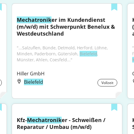
Mechatronik
er im Kundendienst 
(m/w/d) mit Schwerpunkt Benelux & 
Westdeutschland
"...Salzuflen, Bünde, Detmold, Herford, Löhne, 
"
Minden, Paderborn, Gütersloh, 
Bielefeld
, 
Münster, Ahlen, Coesfeld..."
Hiller GmbH
Bielefeld
Vollzeit
Kfz-
Mechatronik
er - Schweißen / 
Reparatur / Umbau (m/w/d)