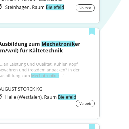
Steinhagen, Raum
Bielefeld
Vollzeit
Ausbildung zum 
Mechatronik
er 
(m/w/d) für Kältetechnik
"...an Leistung und Qualität. Kühlen Kopf 
bewahren und trotzdem anpacken? In der 
Ausbildung zum 
Mechatroniker
..."
AUGUST STORCK KG
Halle (Westfalen), Raum
Bielefeld
Vollzeit