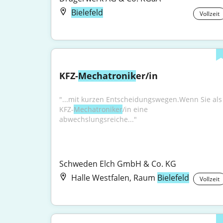
Bielefeld
Vollzeit
KFZ-
Mechatronik
er/in
"...mit kurzen Entscheidungswegen.Wenn Sie als 
KFZ-
Mechatroniker
/in eine 
abwechslungsreiche..."
Schweden Elch GmbH & Co. KG
Halle Westfalen, Raum
Bielefeld
Vollzeit