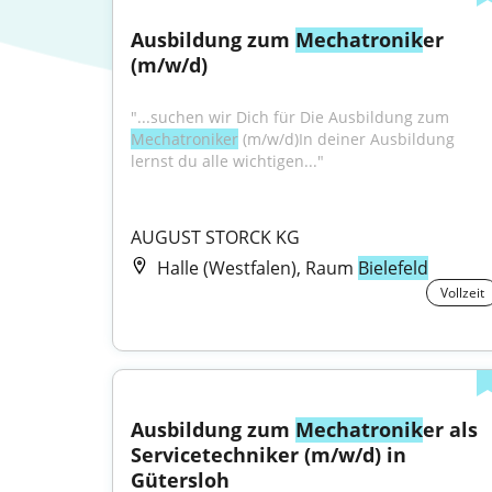
Ausbildung zum 
Mechatronik
er 
(m/w/d)
"...suchen wir Dich für Die Ausbildung zum 
Mechatroniker
 (m/w/d)In deiner Ausbildung 
lernst du alle wichtigen..."
AUGUST STORCK KG
Halle (Westfalen), Raum
Bielefeld
Vollzeit
Ausbildung zum 
Mechatronik
er als 
Servicetechniker (m/w/d) in 
Gütersloh