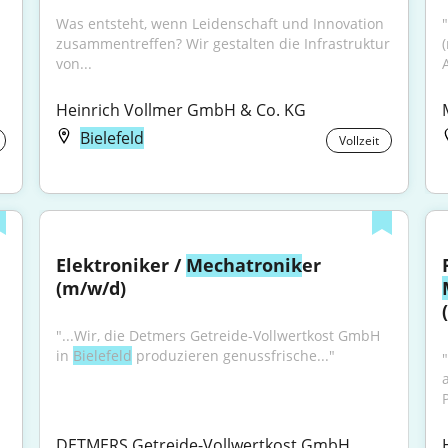
Was entsteht, wenn Leidenschaft und Innovation 
zusammentreffen? Wir gestalten die Infrastruktur 
von...
Heinrich Vollmer GmbH & Co. KG
Bielefeld
Vollzeit
Elektroniker / 
Mechatronik
er 
(m/w/d)
"...Wir, die Detmers Getreide-Vollwertkost GmbH 
in 
Bielefeld
 produzieren genussfrische..."
önlich wachsen lassen! In der Region 
DETMERS Getreide-Vollwertkost GmbH