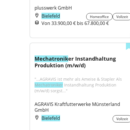
plusswerk GmbH
Bielefeld
Homeoffice
Vollzeit
Von 33.900,00 € bis 67.800,00 €
Mechatronik
er Instandhaltung 
Produktion (m/w/d)
"...AGRAVIS ist mehr als Ameise & Stapler Als 
Mechatroniker
 Instandhaltung Produktion 
(m/w/d) sorgst..."
AGRAVIS Kraftfutterwerke Münsterland 
GmbH
Bielefeld
Vollzeit