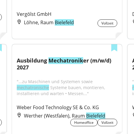
Vergölst GmbH
Löhne, Raum
Bielefeld
Vollzeit
Ausbildung 
Mechatronik
er (m/w/d) 
2027
"...zu Maschinen und Systemen sowie 
mechatronische
 Systeme bauen, montieren, 
installieren und warten • Messen..."
Weber Food Technology SE & Co. KG
Werther (Westfalen), Raum
Bielefeld
Homeoffice
Vollzeit