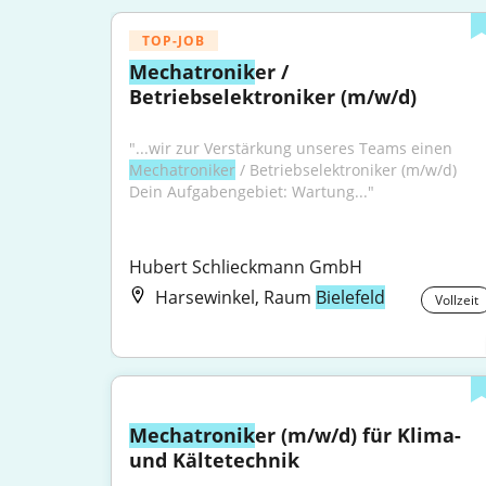
TOP-JOB
Mechatronik
er / 
Betriebselektroniker (m/w/d)
"...wir zur Verstärkung unseres Teams einen 
Mechatroniker
 / Betriebselektroniker (m/w/d) 
Dein Aufgabengebiet: Wartung..."
Hubert Schlieckmann GmbH
Harsewinkel, Raum
Bielefeld
Vollzeit
Mechatronik
er (m/w/d) für Klima- 
und Kältetechnik