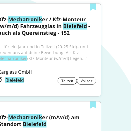
Kfz-
Mechatronik
er / Kfz-Monteur 
(w/m/d) Fahrzeugglas in 
Bielefeld
 - 
auch als Quereinstieg - 152
...für ein Jahr und in Teilzeit (20-25 Std)– und 
freuen uns auf deine Bewerbung. Als Kfz-
Mechatroniker
/Kfz-Monteur (w/m/d) liegen..."
Carglass GmbH
Bielefeld
Teilzeit
Vollzeit
Kfz-
Mechatronik
er (m/w/d) am 
Standort 
Bielefeld