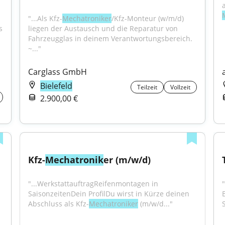
"...Als Kfz-
Mechatroniker
/Kfz-Monteur (w/m/d) 
 
liegen der Austausch und die Reparatur von 
Fahrzeugglas in deinem Verantwortungsbereich. 
~..."
Carglass GmbH
Bielefeld
Teilzeit
Vollzeit
2.900,00 €
Kfz-
Mechatronik
er (m/w/d)
"...WerkstattauftragReifenmontagen in 
SaisonzeitenDein ProfilDu wirst in Kürze deinen 
Abschluss als Kfz-
Mechatroniker
 (m/w/d..."