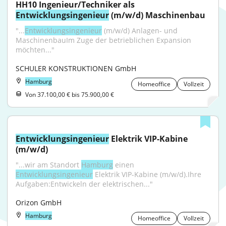
HH10 Ingenieur/Techniker als 
Entwicklungsingenieur
 (m/w/d) Maschinenbau
"...
Entwicklungsingenieur
 (m/w/d) Anlagen- und 
MaschinenbauIm Zuge der betrieblichen Expansion 
möchten..."
SCHULER KONSTRUKTIONEN GmbH
Hamburg
Homeoffice
Vollzeit
Von 37.100,00 € bis 75.900,00 €
Entwicklungsingenieur
 Elektrik VIP-Kabine 
(m/w/d)
"...wir am Standort 
Hamburg
 einen 
Entwicklungsingenieur
 Elektrik VIP-Kabine (m/w/d).Ihre 
Aufgaben:Entwickeln der elektrischen..."
Orizon GmbH
Hamburg
Homeoffice
Vollzeit