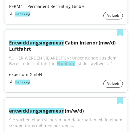
PERM4 | Permanent Recruiting GmbH
Hamburg
Vollzeit
Entwicklungsingenieur
 Cabin Interior (mw/d) 
Luftfahrt
"...HIER WERDEN SIE ARBEITEN: Unser Kunde aus dem 
Bereich der Luftfahrt in 
Hamburg
 ist der weltweit..."
expertum GmbH
Hamburg
Vollzeit
entwicklungsingenieur
 (m/w/d)
Sie suchen einen sicheren und dauerhaften Job in einem 
soliden Unternehmen aus dem...