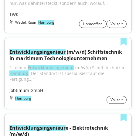
nur, was dahintersteckt, sondern auch, worauf...
TWK
Wedel, Raum
Hamburg
Homeoffice
Vollzeit
Entwicklungsingenieur
 (m/w/d) Schiffstechnik 
in maritimem Technologieunternehmen
"...einen 
Entwicklungsingenieur
 (m/w/d) Schiffstechnik in 
Hamburg
. Der Standort ist spezialisiert auf die 
Fertigung..."
jobtimum GmbH
Hamburg
Vollzeit
Entwicklungsingenieur
e - Elektrotechnik 
(m/w/d)