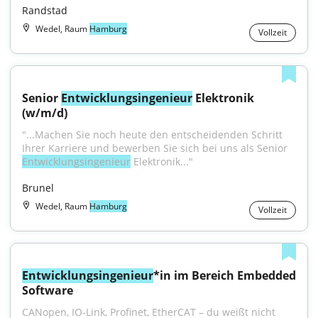
Randstad
Wedel, Raum
Hamburg
Vollzeit
Senior 
Entwicklungsingenieur
 Elektronik 
(w/m/d)
"...Machen Sie noch heute den entscheidenden Schritt 
Ihrer Karriere und bewerben Sie sich bei uns als Senior 
Entwicklungsingenieur
 Elektronik..."
Brunel
Wedel, Raum
Hamburg
Vollzeit
Entwicklungsingenieur
*in im Bereich Embedded 
Software
CANopen, IO-Link, Profinet, EtherCAT – du weißt nicht 