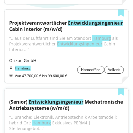
Projektverantwortlicher 
Entwicklungsingenieur
Cabin Interior (m/w/d)
"...aus der Luftfahrt sind Sie am Standort 
Hamburg
 als 
Projektverantwortlicher 
Entwicklungsingenieur
 Cabin 
Interior..."
Orizon GmbH
Hamburg
Homeoffice
Vollzeit
Von 47.700,00 € bis 99.600,00 €
(Senior) 
Entwicklungsingenieur
 Mechatronische 
Antriebssysteme (w/m/d)
"...Branche: Elektronik, Antriebstechnik Arbeitsmodell: 
hybrid Ort: 
Hamburg
 Exklusives PERM4 | 
Stellenangebot..."