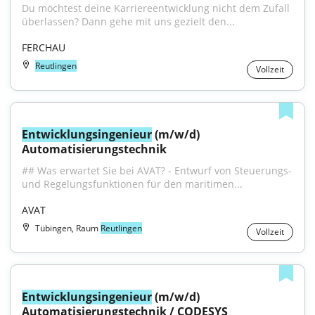
Du möchtest deine Karriereentwicklung nicht dem Zufall 
überlassen? Dann gehe mit uns gezielt den...
FERCHAU
Reutlingen
Vollzeit
Entwicklungsingenieur
 (m/w/d) 
Automatisierungstechnik
## Was erwartet Sie bei AVAT? - Entwurf von Steuerungs- 
und Regelungsfunktionen für den maritimen...
AVAT
Tübingen, Raum
Reutlingen
Vollzeit
Entwicklungsingenieur
 (m/w/d) 
Automatisierungstechnik / CODESYS