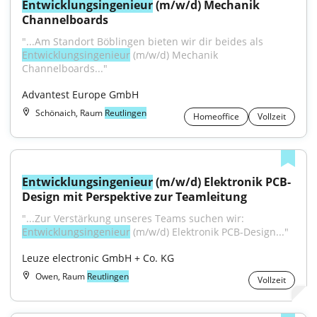
Entwicklungsingenieur
 (m/w/d) Mechanik 
Channelboards
"...Am Standort Böblingen bieten wir dir beides als 
Entwicklungsingenieur
 (m/w/d) Mechanik 
Channelboards..."
Advantest Europe GmbH
Schönaich, Raum
Reutlingen
Homeoffice
Vollzeit
Entwicklungsingenieur
 (m/w/d) Elektronik PCB-
Design mit Perspektive zur Teamleitung
"...Zur Verstärkung unseres Teams suchen wir: 
Entwicklungsingenieur
 (m/w/d) Elektronik PCB-Design..."
Leuze electronic GmbH + Co. KG
Owen, Raum
Reutlingen
Vollzeit