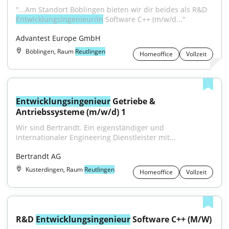
"...Am Standort Böblingen bieten wir dir beides als R&D 
Entwicklungsingenieur/in
 Software C++ (m/w/d..."
Advantest Europe GmbH
Böblingen, Raum
Reutlingen
Homeoffice
Vollzeit
Entwicklungsingenieur
 Getriebe & 
Antriebssysteme (m/w/d) 1
Wir sind Bertrandt. Ein eigenständiger und 
internationaler Engineering Dienstleister mit...
Bertrandt AG
Kusterdingen, Raum
Reutlingen
Homeoffice
Vollzeit
R&D 
Entwicklungsingenieur
 Software C++ (M/W)