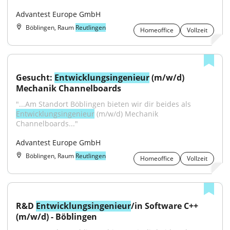
Advantest Europe GmbH
Böblingen, Raum
Reutlingen
Homeoffice
Vollzeit
Gesucht: 
Entwicklungsingenieur
 (m/w/d) 
Mechanik Channelboards
"...Am Standort Böblingen bieten wir dir beides als 
Entwicklungsingenieur
 (m/w/d) Mechanik 
Channelboards..."
Advantest Europe GmbH
Böblingen, Raum
Reutlingen
Homeoffice
Vollzeit
R&D 
Entwicklungsingenieur
/in Software C++ 
(m/w/d) - Böblingen