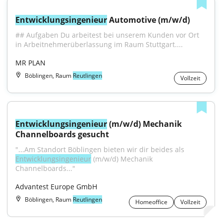
Entwicklungsingenieur
 Automotive (m/w/d)
## Aufgaben Du arbeitest bei unserem Kunden vor Ort 
in Arbeitnehmerüberlassung im Raum Stuttgart....
MR PLAN
Böblingen, Raum
Reutlingen
Vollzeit
Entwicklungsingenieur
 (m/w/d) Mechanik 
Channelboards gesucht
"...Am Standort Böblingen bieten wir dir beides als 
Entwicklungsingenieur
 (m/w/d) Mechanik 
Channelboards..."
Advantest Europe GmbH
Böblingen, Raum
Reutlingen
Homeoffice
Vollzeit