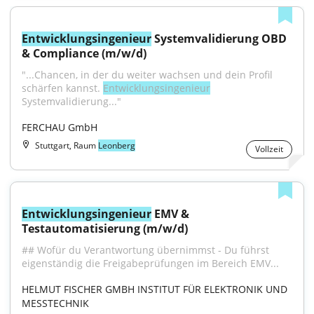
Entwicklungsingenieur
 Systemvalidierung OBD 
& Compliance (m/w/d)
"...Chancen, in der du weiter wachsen und dein Profil 
schärfen kannst. 
Entwicklungsingenieur
Systemvalidierung..."
FERCHAU GmbH
Stuttgart, Raum
Leonberg
Vollzeit
Entwicklungsingenieur
 EMV & 
Testautomatisierung (m/w/d)
## Wofür du Verantwortung übernimmst - Du führst 
eigenständig die Freigabeprüfungen im Bereich EMV...
HELMUT FISCHER GMBH INSTITUT FÜR ELEKTRONIK UND 
MESSTECHNIK