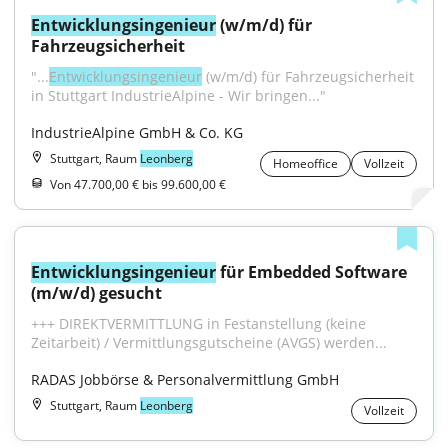
Entwicklungsingenieur
 (w/m/d) für 
Fahrzeugsicherheit
"...
Entwicklungsingenieur
 (w/m/d) für Fahrzeugsicherheit 
in Stuttgart IndustrieAlpine - Wir bringen..."
IndustrieAlpine GmbH & Co. KG
Stuttgart, Raum
Leonberg
Homeoffice
Vollzeit
Von 47.700,00 € bis 99.600,00 €
Entwicklungsingenieur
 für Embedded Software 
(m/w/d) gesucht
+++ DIREKTVERMITTLUNG in Festanstellung (keine 
Zeitarbeit) / Vermittlungsgutscheine (AVGS) werden...
RADAS Jobbörse & Personalvermittlung GmbH
Stuttgart, Raum
Leonberg
Vollzeit