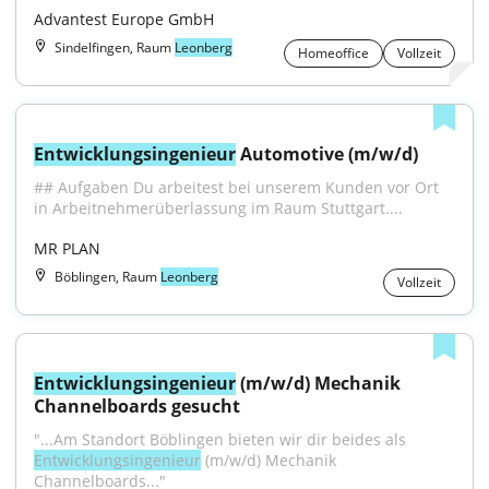
Advantest Europe GmbH
Sindelfingen, Raum
Leonberg
Homeoffice
Vollzeit
Entwicklungsingenieur
 Automotive (m/w/d)
## Aufgaben Du arbeitest bei unserem Kunden vor Ort 
in Arbeitnehmerüberlassung im Raum Stuttgart....
MR PLAN
Böblingen, Raum
Leonberg
Vollzeit
Entwicklungsingenieur
 (m/w/d) Mechanik 
Channelboards gesucht
"...Am Standort Böblingen bieten wir dir beides als 
Entwicklungsingenieur
 (m/w/d) Mechanik 
Channelboards..."