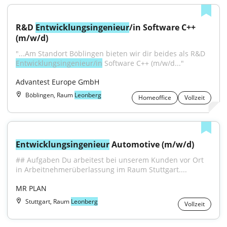
R&D 
Entwicklungsingenieur
/in Software C++ 
(m/w/d)
"...Am Standort Böblingen bieten wir dir beides als R&D 
Entwicklungsingenieur/in
 Software C++ (m/w/d..."
Advantest Europe GmbH
Böblingen, Raum
Leonberg
Homeoffice
Vollzeit
Entwicklungsingenieur
 Automotive (m/w/d)
## Aufgaben Du arbeitest bei unserem Kunden vor Ort 
in Arbeitnehmerüberlassung im Raum Stuttgart....
MR PLAN
Stuttgart, Raum
Leonberg
Vollzeit