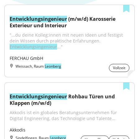
Entwicklungsingenieur
 (m/w/d) Karosserie 
Exterieur und Interieur
"...du deine Kolleg:innen mit neuen Ideen und festigst 
dein Wissen durch praktische Erfahrungen. 
Entwicklungsingenieur
..."
FERCHAU GmbH
Weissach, Raum
Leonberg
Vollzeit
Entwicklungsingenieur
 Rohbau Türen und 
Klappen (m/w/d)
Akkodis ist ein globales Beratungsunternehmen für 
Digital Engineering, das Technologie und Talente...
Akkodis
Sindelfingen, Raum
Leonberg