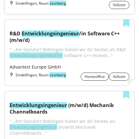
Sindelfingen, Raum
Leonberg
Vollzeit
R&D 
Entwicklungsingenieur
/in Software C++ 
(m/w/d)
"...Am Standort Böblingen bieten wir dir beides als R&D 
Entwicklungsingenieur/in
 Software C++ (m/w/d..."
Advantest Europe GmbH
Sindelfingen, Raum
Leonberg
Homeoffice
Vollzeit
Entwicklungsingenieur
 (m/w/d) Mechanik 
Channelboards
"...Am Standort Böblingen bieten wir dir beides als 
Entwicklungsingenieur
 (m/w/d) Mechanik 
Channelboards..."