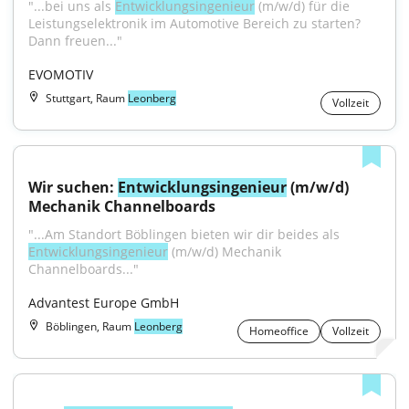
"...bei uns als 
Entwicklungsingenieur
 (m/w/d) für die 
Leistungselektronik im Automotive Bereich zu starten? 
Dann freuen..."
EVOMOTIV
Stuttgart, Raum
Leonberg
Vollzeit
Wir suchen: 
Entwicklungsingenieur
 (m/w/d) 
Mechanik Channelboards
"...Am Standort Böblingen bieten wir dir beides als 
Entwicklungsingenieur
 (m/w/d) Mechanik 
Channelboards..."
Advantest Europe GmbH
Böblingen, Raum
Leonberg
Homeoffice
Vollzeit