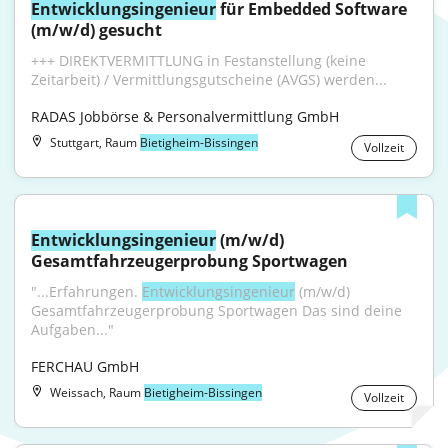
Entwicklungsingenieur
 für Embedded Software 
(m/w/d) gesucht
+++ DIREKTVERMITTLUNG in Festanstellung (keine 
Zeitarbeit) / Vermittlungsgutscheine (AVGS) werden...
RADAS Jobbörse & Personalvermittlung GmbH
Stuttgart, Raum
Bietigheim-Bissingen
Vollzeit
Entwicklungsingenieur
 (m/w/d) 
Gesamtfahrzeugerprobung Sportwagen
"...Erfahrungen. 
Entwicklungsingenieur
 (m/w/d) 
Gesamtfahrzeugerprobung Sportwagen Das sind deine 
Aufgaben..."
FERCHAU GmbH
Weissach, Raum
Bietigheim-Bissingen
Vollzeit