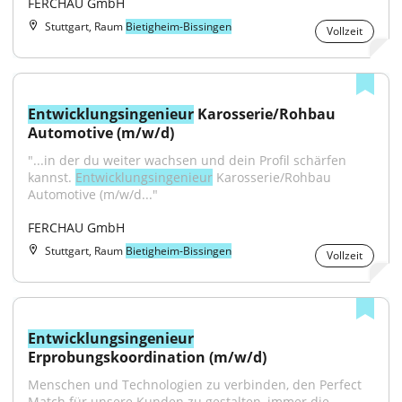
FERCHAU GmbH
Stuttgart, Raum
Bietigheim-Bissingen
Vollzeit
Entwicklungsingenieur
 Karosserie/Rohbau 
Automotive (m/w/d)
"...in der du weiter wachsen und dein Profil schärfen 
kannst. 
Entwicklungsingenieur
 Karosserie/Rohbau 
Automotive (m/w/d..."
FERCHAU GmbH
Stuttgart, Raum
Bietigheim-Bissingen
Vollzeit
Entwicklungsingenieur
Erprobungskoordination (m/w/d)
Menschen und Technologien zu verbinden, den Perfect 
Match für unsere Kunden zu gestalten, immer die...