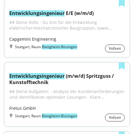
Entwicklungsingenieur
 E/E (w/m/d)
## Deine Rolle - Du bist für die Entwicklung 
elektrischer/mechatronischer Baugruppen, sowie...
Capgemini Engineering
Stuttgart, Raum
Bietigheim-Bissingen
Vollzeit
Entwicklungsingenieur
 (m/w/d) Spritzguss / 
Kunstofftechnik
## Deine Aufgaben: - Analyse der Kundenanforderungen 
und Identifikation optimaler Lösungen - Klare...
Fretus GmbH
Stuttgart, Raum
Bietigheim-Bissingen
Vollzeit