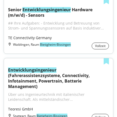
Senior 
Entwicklungsingenieur
 Hardware 
(m/w/d) - Sensors
## Ihre Aufgaben: - Entwicklung und Betreuung von 
Strom- und Spannungssensoren auf Basis induktiver...
TE Connectivity Germany
Waiblingen, Raum
Bietigheim-Bissingen
Vollzeit
Entwicklungsingenieur
(Fahrerassistenzsysteme, Connectivity, 
Infotainment, Powertrain, Batterie 
Management)
Über uns Ingenieurtechnik mit italienischer 
Leidenschaft. Als mittelständischer...
Teoresi GmbH
Stuttgart, Raum
Bietigheim-Bissingen