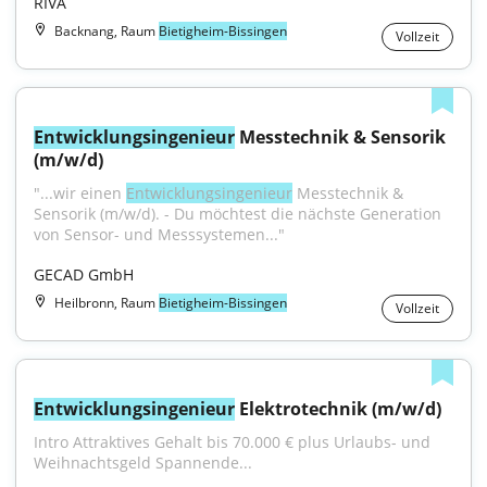
RIVA
Backnang, Raum
Bietigheim-Bissingen
Vollzeit
Entwicklungsingenieur
 Messtechnik & Sensorik 
(m/w/d)
"...wir einen 
Entwicklungsingenieur
 Messtechnik & 
Sensorik (m/w/d). - Du möchtest die nächste Generation 
von Sensor- und Messsystemen..."
GECAD GmbH
Heilbronn, Raum
Bietigheim-Bissingen
Vollzeit
Entwicklungsingenieur
 Elektrotechnik (m/w/d)
Intro Attraktives Gehalt bis 70.000 € plus Urlaubs- und 
Weihnachtsgeld Spannende...