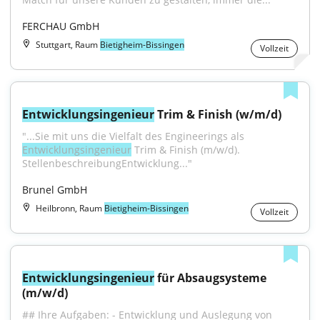
FERCHAU GmbH
Stuttgart, Raum
Bietigheim-Bissingen
Vollzeit
Entwicklungsingenieur
 Trim & Finish (w/m/d)
"...Sie mit uns die Vielfalt des Engineerings als 
Entwicklungsingenieur
 Trim & Finish (m/w/d). 
StellenbeschreibungEntwicklung..."
Brunel GmbH
Heilbronn, Raum
Bietigheim-Bissingen
Vollzeit
Entwicklungsingenieur
 für Absaugsysteme 
(m/w/d)
## Ihre Aufgaben: - Entwicklung und Auslegung von 