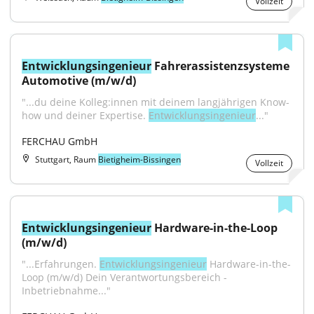
Vollzeit
Entwicklungsingenieur
 Fahrerassistenzsysteme 
Automotive (m/w/d)
"...du deine Kolleg:innen mit deinem langjährigen Know-
how und deiner Expertise. 
Entwicklungsingenieur
..."
FERCHAU GmbH
Stuttgart, Raum
Bietigheim-Bissingen
Vollzeit
Entwicklungsingenieur
 Hardware-in-the-Loop 
(m/w/d)
"...Erfahrungen. 
Entwicklungsingenieur
 Hardware-in-the-
Loop (m/w/d) Dein Verantwortungsbereich - 
Inbetriebnahme..."