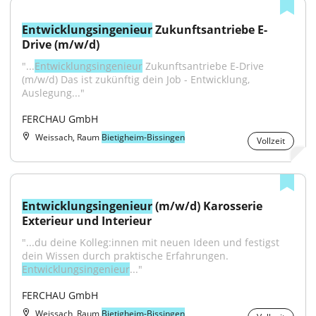
Entwicklungsingenieur
 Zukunftsantriebe E-
Drive (m/w/d)
"...
Entwicklungsingenieur
 Zukunftsantriebe E-Drive 
(m/w/d) Das ist zukünftig dein Job - Entwicklung, 
Auslegung..."
FERCHAU GmbH
Weissach, Raum
Bietigheim-Bissingen
Vollzeit
Entwicklungsingenieur
 (m/w/d) Karosserie 
Exterieur und Interieur
"...du deine Kolleg:innen mit neuen Ideen und festigst 
dein Wissen durch praktische Erfahrungen. 
Entwicklungsingenieur
..."
FERCHAU GmbH
Weissach, Raum
Bietigheim-Bissingen