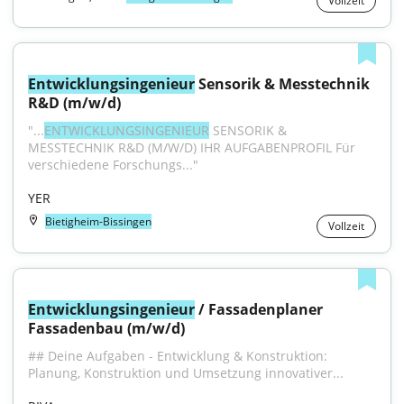
Vollzeit
Entwicklungsingenieur
 Sensorik & Messtechnik 
R&D (m/w/d)
"...
ENTWICKLUNGSINGENIEUR
 SENSORIK & 
MESSTECHNIK R&D (M/W/D) IHR AUFGABENPROFIL Für 
verschiedene Forschungs..."
YER
Bietigheim-Bissingen
Vollzeit
Entwicklungsingenieur
 / Fassadenplaner 
Fassadenbau (m/w/d)
## Deine Aufgaben - Entwicklung & Konstruktion: 
Planung, Konstruktion und Umsetzung innovativer...