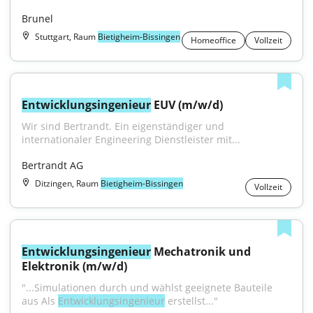
Brunel
Stuttgart, Raum
Bietigheim-Bissingen
Homeoffice
Vollzeit
Entwicklungsingenieur
 EUV (m/w/d)
Wir sind Bertrandt. Ein eigenständiger und 
internationaler Engineering Dienstleister mit...
Bertrandt AG
Ditzingen, Raum
Bietigheim-Bissingen
Vollzeit
Entwicklungsingenieur
 Mechatronik und 
Elektronik (m/w/d)
"...Simulationen durch und wählst geeignete Bauteile 
aus Als 
Entwicklungsingenieur
 erstellst..."