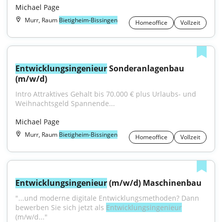
Michael Page
Murr, Raum
Bietigheim-Bissingen
Homeoffice
Vollzeit
Entwicklungsingenieur
 Sonderanlagenbau 
(m/w/d)
Intro Attraktives Gehalt bis 70.000 € plus Urlaubs- und 
Weihnachtsgeld Spannende...
Michael Page
Murr, Raum
Bietigheim-Bissingen
Homeoffice
Vollzeit
Entwicklungsingenieur
 (m/w/d) Maschinenbau
"...und moderne digitale Entwicklungsmethoden? Dann 
bewerben Sie sich jetzt als 
Entwicklungsingenieur
(m/w/d..."