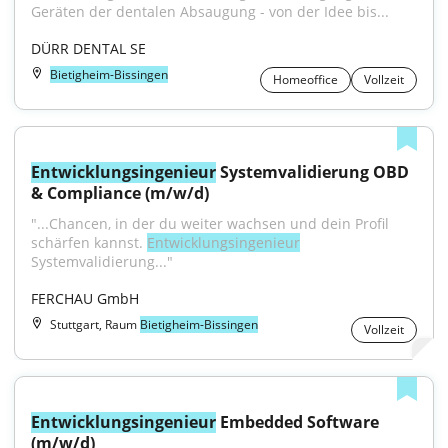
Geräten der dentalen Absaugung - von der Idee bis...
DÜRR DENTAL SE
Bietigheim-Bissingen
Homeoffice
Vollzeit
Entwicklungsingenieur
 Systemvalidierung OBD 
& Compliance (m/w/d)
"...Chancen, in der du weiter wachsen und dein Profil 
schärfen kannst. 
Entwicklungsingenieur
Systemvalidierung..."
FERCHAU GmbH
Stuttgart, Raum
Bietigheim-Bissingen
Vollzeit
Entwicklungsingenieur
 Embedded Software 
(m/w/d)