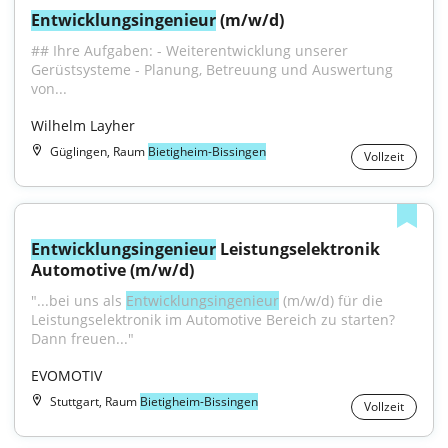
Entwicklungsingenieur
 (m/w/d)
## Ihre Aufgaben: - Weiterentwicklung unserer 
Gerüstsysteme - Planung, Betreuung und Auswertung 
von...
Wilhelm Layher
Güglingen, Raum
Bietigheim-Bissingen
Vollzeit
Entwicklungsingenieur
 Leistungselektronik 
Automotive (m/w/d)
"...bei uns als 
Entwicklungsingenieur
 (m/w/d) für die 
Leistungselektronik im Automotive Bereich zu starten? 
Dann freuen..."
EVOMOTIV
Stuttgart, Raum
Bietigheim-Bissingen
Vollzeit