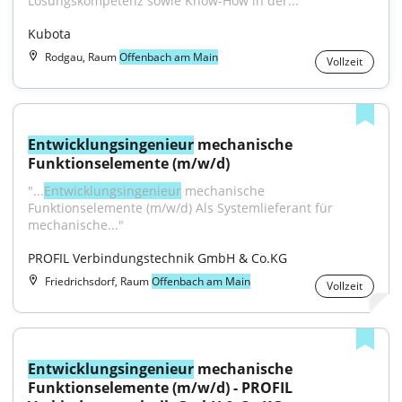
Lösungskompetenz sowie Know-How in der...
Kubota
Rodgau, Raum
Offenbach am Main
Vollzeit
Entwicklungsingenieur
 mechanische 
Funktionselemente (m/w/d)
"...
Entwicklungsingenieur
 mechanische 
Funktionselemente (m/w/d) Als Systemlieferant für 
mechanische..."
PROFIL Verbindungstechnik GmbH & Co.KG
Friedrichsdorf, Raum
Offenbach am Main
Vollzeit
Entwicklungsingenieur
 mechanische 
Funktionselemente (m/w/d) - PROFIL 