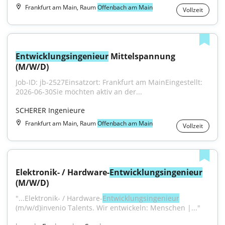
Frankfurt am Main, Raum
Offenbach am Main
Vollzeit
Entwicklungsingenieur
 Mittelspannung 
(M/W/D)
Job-ID: jb-2527Einsatzort: Frankfurt am MainEingestellt: 
2026-06-30Sie möchten aktiv an der...
SCHERER Ingenieure
Frankfurt am Main, Raum
Offenbach am Main
Vollzeit
Elektronik- / Hardware-
Entwicklungsingenieur
(M/W/D)
"...Elektronik- / Hardware-
Entwicklungsingenieur
(m/w/d)invenio Talents. Wir entwickeln: Menschen |..."