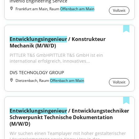
invenio Engineering Service
Frankfurt am Main, Raum
Offenbach am Main
Vollzeit
Entwicklungsingenieur
 / Konstrukteur 
Mechanik (M/W/D)
PITTLER T&S GmbHPITTLER T&S GmbH ist ein 
international erfolgreich, innovatives...
DVS TECHNOLOGY GROUP
Dietzenbach, Raum
Offenbach am Main
Vollzeit
Entwicklungsingenieur
 / Entwicklungstechniker 
Schwerpunkt Technische Dokumentation 
(M/W/D)
Wir suchen einen Teamplayer mit hoher gestalterischer 