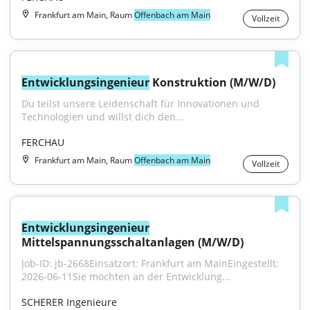
Frankfurt am Main, Raum
Offenbach am Main
Vollzeit
Entwicklungsingenieur
 Konstruktion (M/W/D)
Du teilst unsere Leidenschaft für Innovationen und 
Technologien und willst dich den...
FERCHAU
Frankfurt am Main, Raum
Offenbach am Main
Vollzeit
Entwicklungsingenieur
Mittelspannungsschaltanlagen (M/W/D)
Job-ID: jb-2668Einsatzort: Frankfurt am MainEingestellt: 
2026-06-11Sie möchten an der Entwicklung...
SCHERER Ingenieure