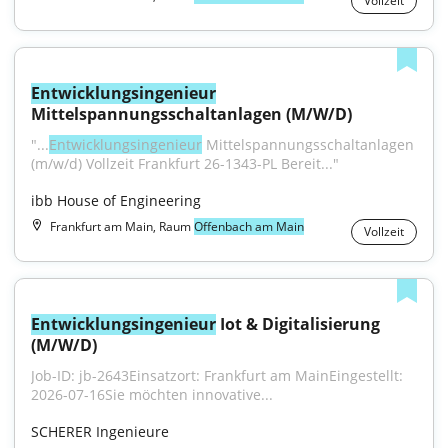
Vollzeit
Entwicklungsingenieur
Mittelspannungsschaltanlagen (M/W/D)
"...
Entwicklungsingenieur
 Mittelspannungsschaltanlagen 
(m/w/d) Vollzeit Frankfurt 26-1343-PL Bereit..."
ibb House of Engineering
Frankfurt am Main, Raum
Offenbach am Main
Vollzeit
Entwicklungsingenieur
 Iot & Digitalisierung 
(M/W/D)
Job-ID: jb-2643Einsatzort: Frankfurt am MainEingestellt: 
2026-07-16Sie möchten innovative...
SCHERER Ingenieure