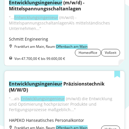
Entwicklungsingenieur
 (m/w/d) - 
Mittelspannungsschaltanlagen
"...
Entwicklungsingenieur
 (m/w/d) - 
MittelspannungsschaltanlagenAls mittelständisches 
Unternehmen..."
Schmitt Engineering
Frankfurt am Main, Raum
Offenbach am Main
Homeoffice
Vollzeit
Von 47.700,00 € bis 99.600,00 €
Entwicklungsingenieur
 Präzisionstechnik 
(M/W/D)
"...als 
Entwicklungsingenieur
 (m/w/d) die Entwicklung 
und Optimierung hochpräziser Produkte und 
Fertigungsprozesse maßgeblich..."
HAPEKO Hanseatisches Personalkontor
Frankfurt am Main, Raum
Offenbach am Main