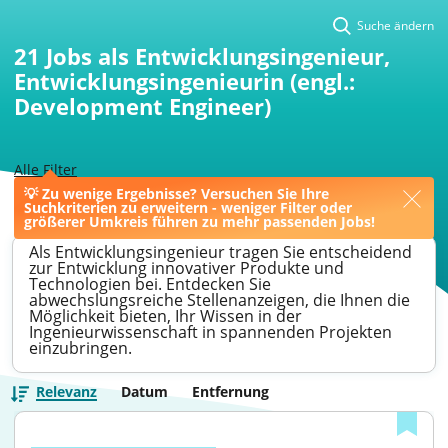
Suche ändern
21
Jobs als Entwicklungsingenieur,
Entwicklungsingenieurin (engl.:
Development Engineer)
Alle Filter
💡 Zu wenige Ergebnisse? Versuchen Sie Ihre
>
Offenbach am Main
>
Entwicklungsingenieur
Suchkriterien zu erweitern - weniger Filter oder
größerer Umkreis führen zu mehr passenden Jobs!
Als Entwicklungsingenieur tragen Sie entscheidend
zur Entwicklung innovativer Produkte und
Technologien bei. Entdecken Sie
abwechslungsreiche Stellenanzeigen, die Ihnen die
Möglichkeit bieten, Ihr Wissen in der
Ingenieurwissenschaft in spannenden Projekten
einzubringen.
Relevanz
Datum
Entfernung