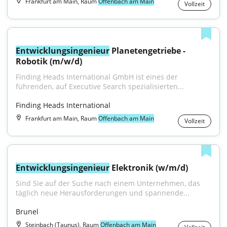
Frankfurt am Main, Raum
Offenbach am Main
Vollzeit
Entwicklungsingenieur
 Planetengetriebe - 
Robotik (m/w/d)
Finding Heads International GmbH ist eines der 
führenden, auf Executive Search spezialisierten...
Finding Heads International
Frankfurt am Main, Raum
Offenbach am Main
Vollzeit
Entwicklungsingenieur
 Elektronik (w/m/d)
Sind Sie auf der Suche nach einem Unternehmen, das 
täglich neue Herausforderungen und spannende...
Brunel
Steinbach (Taunus), Raum
Offenbach am Main