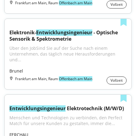
Frankfurt am Main, Raum
Offenbach am Main
Vollzeit
Elektronik-
Entwicklungsingenieur
 - Optische 
Sensorik & Spektrometrie
Über den JobSind Sie auf der Suche nach einem 
Unternehmen, das täglich neue Herausforderungen 
und...
Brunel
Frankfurt am Main, Raum
Offenbach am Main
Vollzeit
Entwicklungsingenieur
 Elektrotechnik (M/W/D)
Menschen und Technologien zu verbinden, den Perfect 
Match für unsere Kunden zu gestalten, immer die...
FERCHAU