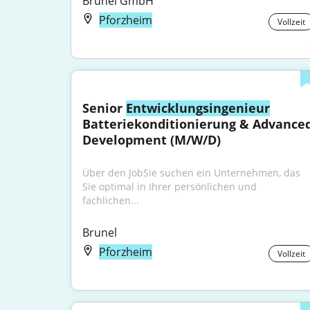
Brunel GmbH
Pforzheim
Vollzeit
Senior 
Entwicklungsingenieur
Batteriekonditionierung & Advanced
Development (M/W/D)
Über den JobSie suchen ein Unternehmen, das 
Sie optimal in Ihrer persönlichen und 
fachlichen...
Brunel
Pforzheim
Vollzeit