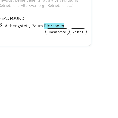
(m/w/d) . Deine Benefits Attraktive Vergütung 
Betriebliche Altersvorsorge Betriebliche..."
HEADFOUND
Althengstett, Raum
Pforzheim
Homeoffice
Vollzeit