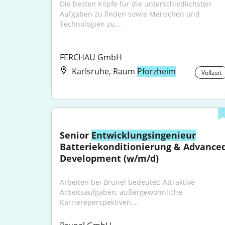
Die besten Köpfe für die unterschiedlichsten 
Aufgaben zu finden sowie Menschen und 
Technologien zu...
FERCHAU GmbH
Karlsruhe, Raum
Pforzheim
Vollzeit
Senior 
Entwicklungsingenieur
Batteriekonditionierung & Advanced
Development (w/m/d)
Arbeiten bei Brunel bedeutet: Attraktive 
Arbeitsaufgaben, außergewöhnliche 
Karriereperspektiven,...