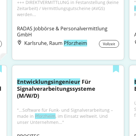
+++ DIREKTVERMITTLUNG in Festanstellung (keine 
Zeitarbeit) / Vermittlungsgutscheine (AVGS) 
werden...
RADAS Jobbörse & Personalvermittlung 
GmbH
Karlsruhe, Raum
Pforzheim
Vollzeit
Entwicklungsingenieur
 Für 
 
Signalverarbeitungssysteme 
(M/W/D)
"...Software für Funk- und Signalverarbeitung – 
f
made in 
Pforzheim
, im Einsatz weltweit. Und 
unser Unternehmen..."