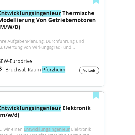
Entwicklungsingenieur
 Thermische 
Modellierung Von Getriebemotoren 
(M/W/D)
Ihre AufgabenPlanung, Durchführung und 
Auswertung von Wirkungsgrad- und...
SEW-Eurodrive
Bruchsal, Raum
Pforzheim
Vollzeit
Entwicklungsingenieur
 Elektronik 
(m/w/d)
...wir einen 
Entwicklungsingenieur
 Elektronik 