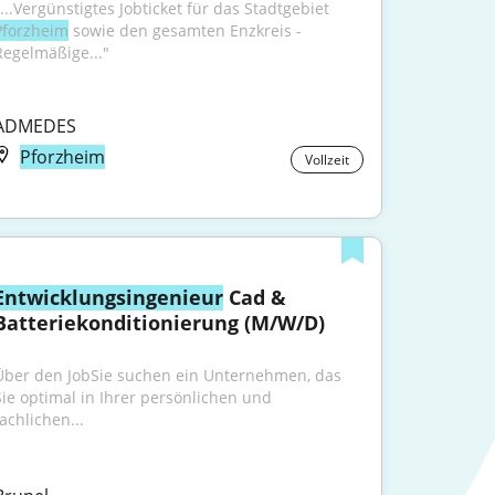
"...Vergünstigtes Jobticket für das Stadt­gebiet 
Pforzheim
 sowie den gesamten Enzkreis - 
Regelmäßige..."
ADMEDES
Pforzheim
Vollzeit
Entwicklungsingenieur
 Cad & 
Batteriekonditionierung (M/W/D)
Über den JobSie suchen ein Unternehmen, das 
Sie optimal in Ihrer persönlichen und 
achlichen...