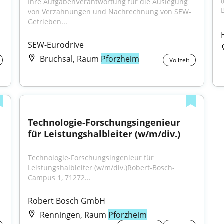
Ihre AufgabenVerantwortung für die Auslegung 
von Verzahnungen und Nachrechnung von SEW-
Getrieben...
SEW-Eurodrive
Bruchsal, Raum
Pforzheim
Vollzeit
Technologie-Forschungsingenieur 
für Leistungshalbleiter (w/m/div.)
Technologie-Forschungsingenieur für 
Leistungshalbleiter (w/m/div.)Robert-Bosch-
Campus 1, 71272...
Robert Bosch GmbH
Renningen, Raum
Pforzheim