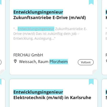
Entwicklungsingenieur
Zukunftsantriebe E-Drive (m/w/d)
"...
Entwicklungsingenieur
 Zukunftsantriebe E-
Drive (m/w/d) Das ist zukünftig dein Job - 
Entwicklung, Auslegung..."
FERCHAU GmbH
Weissach, Raum
Pforzheim
Vollzeit
Entwicklungsingenieur
Elektrotechnik (m/w/d) in Karlsruhe