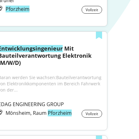
Brunel
Pforzheim
Vollzeit
Entwicklungsingenieur
 Mit 
Bauteilverantwortung Elektronik 
(M/W/D)
Daran werden Sie wachsen:Bauteilverantwortung 
von Elektronikkomponenten im Bereich Fahrwerk 
on der...
EDAG ENGINEERING GROUP
Mönsheim, Raum
Pforzheim
Vollzeit