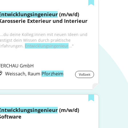
Entwicklungsingenieur
 (m/w/d) 
Karosserie Exterieur und Interieur
"...du deine Kolleg:innen mit neuen Ideen und 
festigst dein Wissen durch praktische 
Erfahrungen. 
Entwicklungsingenieur
..."
FERCHAU GmbH
Weissach, Raum
Pforzheim
Vollzeit
Entwicklungsingenieur
 (m/w/d) 
Software