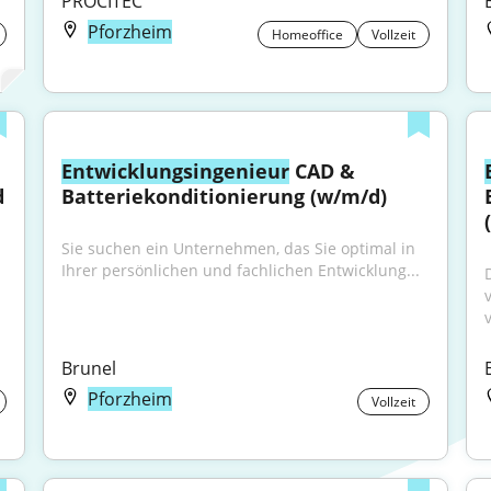
PROCITEC
Pforzheim
Homeoffice
Vollzeit
Entwicklungsingenieur
 CAD & 
 
Batteriekonditionierung (w/m/d)
Sie suchen ein Unternehmen, das Sie optimal in 
Ihrer persönlichen und fachlichen Entwicklung...
v
Brunel
Pforzheim
Vollzeit