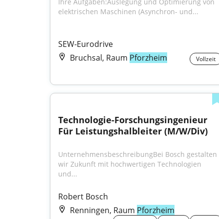
Ihre Aufgaben:Auslegung und Optimierung von 
elektrischen Maschinen (Asynchron- und...
SEW-Eurodrive
Bruchsal, Raum
Pforzheim
Vollzeit
Technologie-Forschungsingenieur 
Für Leistungshalbleiter (M/W/Div)
UnternehmensbeschreibungBei Bosch gestalten 
wir Zukunft mit hochwertigen Technologien 
und...
Robert Bosch
Renningen, Raum
Pforzheim