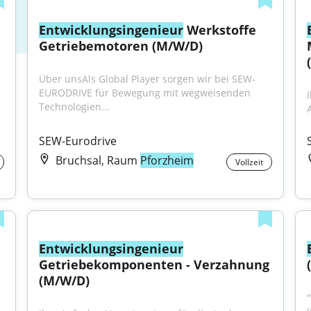
Entwicklungsingenieur
 Werkstoffe 
Getriebemotoren (M/W/D)
Über unsAls Global Player sorgen wir bei SEW-
EURODRIVE für Bewegung mit wegweisenden 
Technologien...
SEW-Eurodrive
Bruchsal, Raum
Pforzheim
Vollzeit
Entwicklungsingenieur
Getriebekomponenten - Verzahnung 
(M/W/D)
"