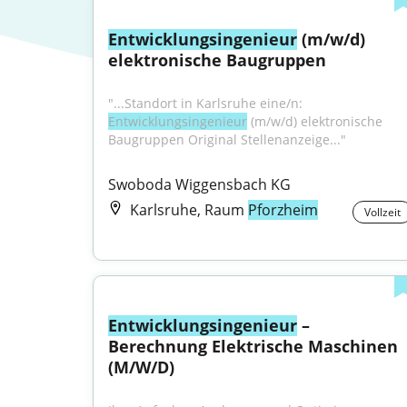
Entwicklungsingenieur
 (m/w/d) 
elektronische Baugruppen
"...Standort in Karlsruhe eine/n: 
Entwicklungsingenieur
 (m/w/d) elektronische 
Baugruppen Original Stellenanzeige..."
Swoboda Wiggensbach KG
Karlsruhe, Raum
Pforzheim
Vollzeit
Entwicklungsingenieur
 – 
Berechnung Elektrische Maschinen 
(M/W/D)