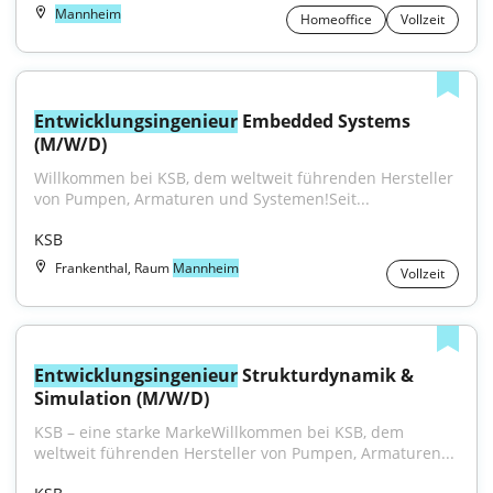
Mannheim
Homeoffice
Vollzeit
Entwicklungsingenieur
 Embedded Systems 
(M/W/D)
Willkommen bei KSB, dem weltweit führenden Hersteller 
von Pumpen, Armaturen und Systemen!Seit...
KSB
Frankenthal, Raum
Mannheim
Vollzeit
Entwicklungsingenieur
 Strukturdynamik & 
Simulation (M/W/D)
KSB – eine starke MarkeWillkommen bei KSB, dem 
weltweit führenden Hersteller von Pumpen, Armaturen...