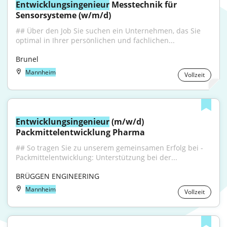
Entwicklungsingenieur
 Messtechnik für 
Sensorsysteme (w/m/d)
## Über den Job Sie suchen ein Unternehmen, das Sie 
optimal in Ihrer persönlichen und fachlichen...
Brunel
Mannheim
Vollzeit
Entwicklungsingenieur
 (m/w/d) 
Packmittelentwicklung Pharma
## So tragen Sie zu unserem gemeinsamen Erfolg bei - 
Packmittelentwicklung: Unterstützung bei der...
BRÜGGEN ENGINEERING
Mannheim
Vollzeit