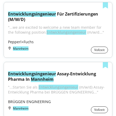
Entwicklungsingenieur
 Für Zertifizierungen 
(M/W/D)
"...we are excited to welcome a new team member for 
the following position:
Entwicklungsingenieur
 (m/w/d..."
Pepperl+Fuchs
Mannheim
Vollzeit
Entwicklungsingenieur
 Assay-Entwicklung 
Pharma In 
Mannheim
"...Starten Sie als 
Entwicklungsingenieur
 (m/w/d) Assay-
Entwicklung Pharma bei BRÜGGEN ENGINEERING..."
BRÜGGEN ENGINEERING
Mannheim
Vollzeit