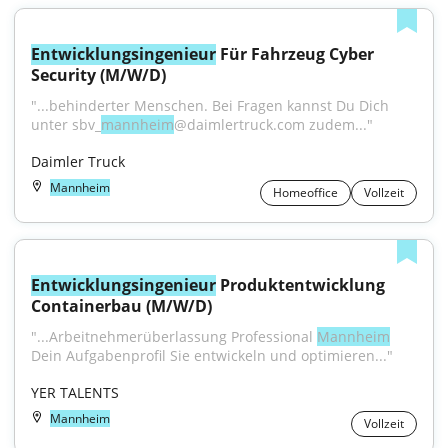
Entwicklungsingenieur
 Für Fahrzeug Cyber 
Security (M/W/D)
"...behinderter Menschen. Bei Fragen kannst Du Dich 
unter sbv_
mannheim
@daimlertruck.com zudem..."
Daimler Truck
Mannheim
Homeoffice
Vollzeit
Entwicklungsingenieur
 Produktentwicklung 
Containerbau (M/W/D)
"...Arbeitnehmerüberlassung Professional 
Mannheim
Dein Aufgabenprofil Sie entwickeln und optimieren..."
YER TALENTS
Mannheim
Vollzeit