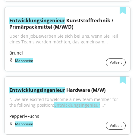
Entwicklungsingenieur
 Kunststofftechnik / 
Primärpackmittel (M/W/D)
Über den JobBewerben Sie sich bei uns, wenn Sie Teil 
eines Teams werden möchten, das gemeinsam...
Brunel
Mannheim
Vollzeit
Entwicklungsingenieur
 Hardware (M/W)
"...we are excited to welcome a new team member for 
the following position:
Entwicklungsingenieur
..."
Pepperl+Fuchs
Mannheim
Vollzeit