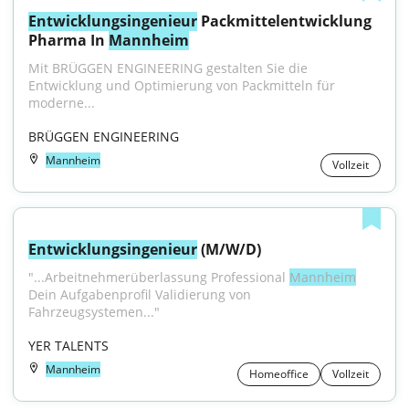
Entwicklungsingenieur
 Packmittelentwicklung 
Pharma In 
Mannheim
Mit BRÜGGEN ENGINEERING gestalten Sie die 
Entwicklung und Optimierung von Packmitteln für 
moderne...
BRÜGGEN ENGINEERING
Mannheim
Vollzeit
Entwicklungsingenieur
 (M/W/D)
"...Arbeitnehmerüberlassung Professional 
Mannheim
Dein Aufgabenprofil Validierung von 
Fahrzeugsystemen..."
YER TALENTS
Mannheim
Homeoffice
Vollzeit