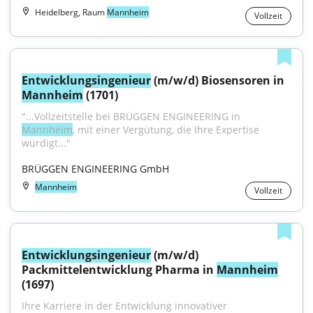
Heidelberg, Raum
Mannheim
Vollzeit
Entwicklungsingenieur
 (m/w/d) Biosensoren in 
Mannheim
 (1701)
"...Vollzeitstelle bei BRÜGGEN ENGINEERING in 
Mannheim
, mit einer Vergütung, die Ihre Expertise 
würdigt..."
BRÜGGEN ENGINEERING GmbH
Mannheim
Vollzeit
Entwicklungsingenieur
 (m/w/d) 
Packmittelentwicklung Pharma in 
Mannheim
(1697)
Ihre Karriere in der Entwicklung innovativer 