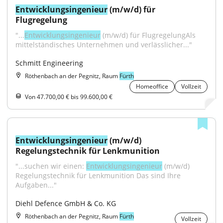
Entwicklungsingenieur
 (m/w/d) für 
Flugregelung
"...
Entwicklungsingenieur
 (m/w/d) für FlugregelungAls 
mittelständisches Unternehmen und verlässlicher..."
Schmitt Engineering
Röthenbach an der Pegnitz, Raum
Fürth
Homeoffice
Vollzeit
Von 47.700,00 € bis 99.600,00 €
Entwicklungsingenieur
 (m/w/d) 
Regelungstechnik für Lenkmunition
"...suchen wir einen: 
Entwicklungsingenieur
 (m/w/d) 
Regelungstechnik für Lenkmunition Das sind Ihre 
Aufgaben..."
Diehl Defence GmbH & Co. KG
Röthenbach an der Pegnitz, Raum
Fürth
Vollzeit