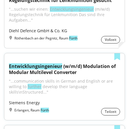
Regelungstechnik für Lenkmunition gesucht
"...suchen wir einen: 
Entwicklungsingenieur
 (m/w/d) 
Regelungstechnik für Lenkmunition Das sind Ihre 
Aufgaben..."
Diehl Defence GmbH & Co. KG
Röthenbach an der Pegnitz, Raum
Fürth
Vollzeit
Entwicklungsingenieur
 (w/m/d) Modulation of 
Modular Multilevel Converter
"...communication skills in German and English or are 
willing to 
further
 develop their language 
skills\nStructured..."
Siemens Energy
Erlangen, Raum
Fürth
Teilzeit