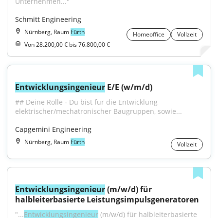
Unternehmen..."
Schmitt Engineering
Nürnberg, Raum
Fürth
Homeoffice
Vollzeit
Von 28.200,00 € bis 76.800,00 €
Entwicklungsingenieur
 E/E (w/m/d)
## Deine Rolle - Du bist für die Entwicklung 
elektrischer/mechatronischer Baugruppen, sowie...
Capgemini Engineering
Nürnberg, Raum
Fürth
Vollzeit
Entwicklungsingenieur
 (m/w/d) für 
halbleiterbasierte Leistungsimpulsgeneratoren
"...
Entwicklungsingenieur
 (m/w/d) für halbleiterbasierte 