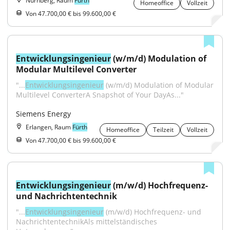
Nürnberg, Raum
Fürth
Homeoffice
Vollzeit
Von 47.700,00 € bis 99.600,00 €
Entwicklungsingenieur
 (w/m/d) Modulation of 
Modular Multilevel Converter
"...
Entwicklungsingenieur
 (w/m/d) Modulation of Modular 
Multilevel ConverterA Snapshot of Your DayAs..."
Siemens Energy
Erlangen, Raum
Fürth
Homeoffice
Teilzeit
Vollzeit
Von 47.700,00 € bis 99.600,00 €
Entwicklungsingenieur
 (m/w/d) Hochfrequenz- 
und Nachrichtentechnik
"...
Entwicklungsingenieur
 (m/w/d) Hochfrequenz- und 
NachrichtentechnikAls mittelständisches 