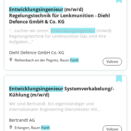
Entwicklungsingenieur
 (m/w/d) 
Regelungstechnik für Lenkmunition - Diehl 
Defence GmbH & Co. KG
"...suchen wir einen: 
Entwicklungsingenieur
 (m/w/d) 
Regelungstechnik für Lenkmunition Das sind Ihre 
Aufgaben..."
Diehl Defence GmbH Co. KG
Röthenbach an der Pegnitz, Raum
Fürth
Vollzeit
Entwicklungsingenieur
 Systemverkabelung/-
Kühlung (m/w/d)
Wir sind Bertrandt. Ein eigenständiger und 
internationaler Engineering Dienstleister mit...
Bertrandt AG
Erlangen, Raum
Fürth
Vollzeit