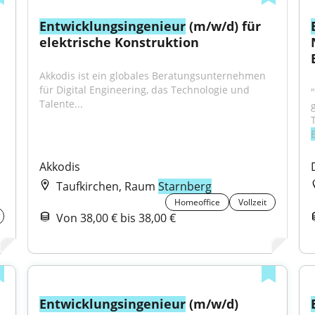
Entwicklungsingenieur
 (m/w/d) für 
elektrische Konstruktion
Akkodis ist ein globales Beratungsunternehmen 
für Digital Engineering, das Technologie und 
Talente...
Akkodis
Taufkirchen, Raum
Starnberg
Homeoffice
Vollzeit
Von 38,00 € bis 38,00 €
Entwicklungsingenieur
 (m/w/d) 