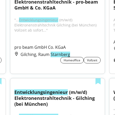
Elektronenstrahltechnik - pro-beam 
GmbH & Co. KGaA
"...
Entwicklungsingenieur
 (m/w/d) 
Elektronenstrahltechnik Gilching (bei München) 
Vollzeit ab sofort..."
T
pro beam GmbH Co. KGaA
Gilching, Raum
Starnberg
Homeoffice
Vollzeit
Entwicklungsingenieur
 (m/w/d) 
Elektronenstrahltechnik - Gilching 
(bei München)
"