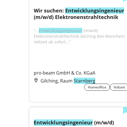
Wir suchen: 
Entwicklungsingenieur
(m/w/d) Elektronenstrahltechnik
"...
Entwicklungsingenieur
 (m/w/d) 
Elektronenstrahltechnik Gilching (bei München) 
Vollzeit ab sofort..."
pro-beam GmbH & Co. KGaA
Gilching, Raum
Starnberg
Homeoffice
Vollzeit
Entwicklungsingenieur
 (m/w/d) 