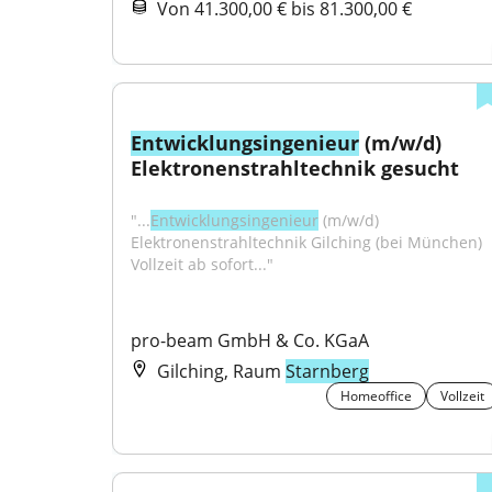
Von 41.300,00 € bis 81.300,00 €
Entwicklungsingenieur
 (m/w/d) 
Elektronenstrahltechnik gesucht
"...
Entwicklungsingenieur
 (m/w/d) 
Elektronenstrahltechnik Gilching (bei München) 
Vollzeit ab sofort..."
pro-beam GmbH & Co. KGaA
Gilching, Raum
Starnberg
Homeoffice
Vollzeit