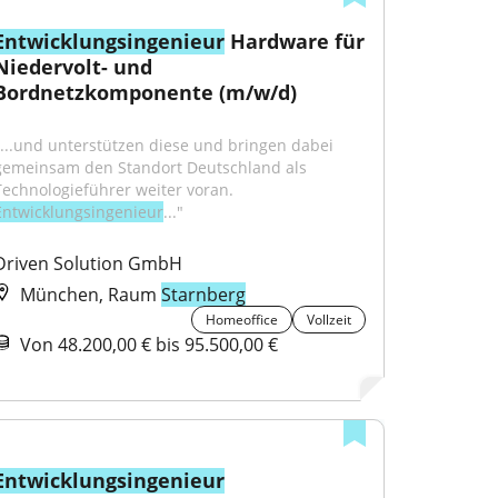
Entwicklungsingenieur
 Hardware für 
Niedervolt- und 
Bordnetzkomponente (m/w/d)
"...und unterstützen diese und bringen dabei 
gemeinsam den Standort Deutschland als 
Technologieführer weiter voran. 
Entwicklungsingenieur
..."
Driven Solution GmbH
München, Raum
Starnberg
Homeoffice
Vollzeit
Von 48.200,00 € bis 95.500,00 €
Entwicklungsingenieur