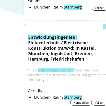
GmbH
München, Raum
Starnberg
Vollzeit
Entwicklungsingenieur
Elektrotechnik / Elektrische 
Konstruktion (m/w/d) in Kassel, 
München, Ingolstadt, Bremen, 
Hamburg, Friedrichshafen
"...als 
Entwicklungsingenieur
 Elektrotechnik / 
Elektrische Konstruktion (m/w/d) und gestalte die
Technologien..."
Akkodis
München, Raum
Starnberg
Homeoffice
Vollzeit