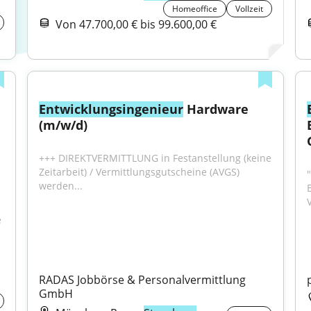
Homeoffice
Vollzeit
Von 47.700,00 € bis 99.600,00 €
Entwicklungsingenieur
 Hardware 
(m/w/d)
+++ DIREKTVERMITTLUNG in Festanstellung (keine 
Zeitarbeit) / Vermittlungsgutscheine (AVGS) 
"
werden...
V
 
RADAS Jobbörse & Personalvermittlung 
GmbH