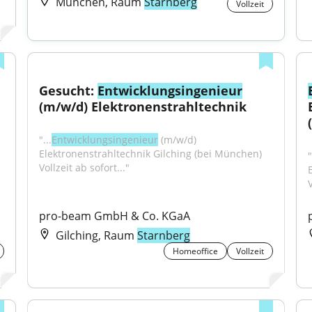
München, Raum
Starnberg
Vollzeit
Gesucht: 
Entwicklungsingenieur
(m/w/d) Elektronenstrahltechnik
"...
Entwicklungsingenieur
 (m/w/d) 
Elektronenstrahltechnik Gilching (bei München) 
"
Vollzeit ab sofort..."
V
pro-beam GmbH & Co. KGaA
Gilching, Raum
Starnberg
Homeoffice
Vollzeit