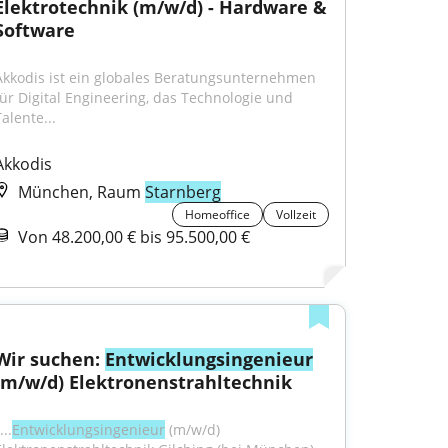
Elektrotechnik (m/w/d) - Hardware & 
Software
Akkodis ist ein globales Beratungsunternehmen 
für Digital Engineering, das Technologie und 
alente...
Akkodis
München, Raum
Starnberg
Homeoffice
Vollzeit
Von 48.200,00 € bis 95.500,00 €
Wir suchen: 
Entwicklungsingenieur
(m/w/d) Elektronenstrahltechnik
...
Entwicklungsingenieur
 (m/w/d) 