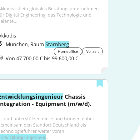
Akkodis ist ein globales Beratungsunternehmen 
für Digital Engineering, das Technologie und 
alente...
Akkodis
München, Raum
Starnberg
Homeoffice
Vollzeit
Von 47.700,00 € bis 99.600,00 €
Entwicklungsingenieur
 Chassis 
Integration - Equipment (m/w/d).
"...und unterstützen diese und bringen dabei 
gemeinsam den Standort Deutschland als 
Technologieführer weiter voran. 
Entwicklungsingenieur
..."