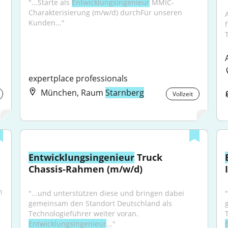
"...Starte als 
Entwicklungsingenieur
 MMIC-
Charakterisierung (m/w/d) durchFür unseren 
Kunden..."
T
expertplace professionals
München, Raum
Starnberg
Vollzeit
Entwicklungsingenieur
 Truck 
Chassis-Rahmen (m/w/d)
 
"...und unterstützen diese und bringen dabei 
gemeinsam den Standort Deutschland als 
Technologieführer weiter voran. 
Entwicklungsingenieur
..."