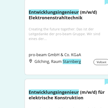
Entwicklungsingenieur
 (m/w/d) 
Elektronenstrahltechnik
Creating the future together: Das ist der 
Leitgedanke der pro-beam Gruppe. Wir sind 
eines der...
pro-beam GmbH & Co. KGaA
Gilching, Raum
Starnberg
Vollzeit
Entwicklungsingenieur
 (m/w/d) für 
elektrische Konstruktion