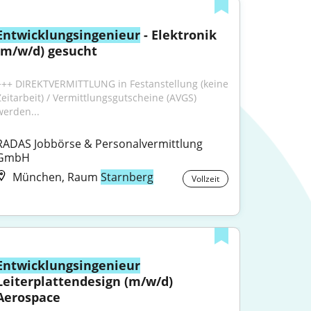
Entwicklungsingenieur
 - Elektronik 
(m/w/d) gesucht
+++ DIREKTVERMITTLUNG in Festanstellung (keine 
Zeitarbeit) / Vermittlungsgutscheine (AVGS) 
werden...
RADAS Jobbörse & Personalvermittlung 
GmbH
München, Raum
Starnberg
Vollzeit
Entwicklungsingenieur
Leiterplattendesign (m/w/d) 
Aerospace