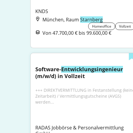
KNDS
München, Raum
Starnberg
Homeoffice
Vollzeit
Von 47.700,00 € bis 99.600,00 €
Software-
Entwicklungsingenieur
(m/w/d) in Vollzeit
+++ DIREKTVERMITTLUNG in Festanstellung (keine
Zeitarbeit) / Vermittlungsgutscheine (AVGS) 
werden...
RADAS Jobbörse & Personalvermittlung 