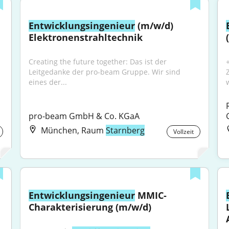
Entwicklungsingenieur
 (m/w/d) 
Elektronenstrahltechnik
Creating the future together: Das ist der 
Leitgedanke der pro-beam Gruppe. Wir sind 
eines der...
pro-beam GmbH & Co. KGaA
München, Raum
Starnberg
Vollzeit
Entwicklungsingenieur
 MMIC-
Charakterisierung (m/w/d)