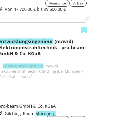
Homeoffice
Vollzeit
Von 47.700,00 € bis 99.600,00 €
Entwicklungsingenieur
 (m/w/d) 
Elektronenstrahltechnik - pro-beam 
GmbH & Co. KGaA
...
Entwicklungsingenieur
 (m/w/d) 
Elektronenstrahltechnik Gilching (bei München) 
ollzeit ab sofort..."
pro-beam GmbH & Co. KGaA
Gilching, Raum
Starnberg