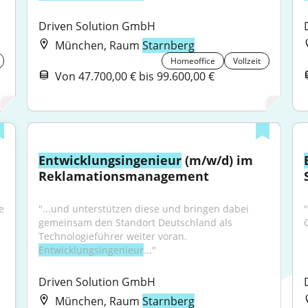
Driven Solution GmbH
München, Raum
Starnberg
Homeoffice
Vollzeit
Von 47.700,00 € bis 99.600,00 €
Entwicklungsingenieur
 (m/w/d) im 
Reklamationsmanagement
 
"...und unterstützen diese und bringen dabei 
"
gemeinsam den Standort Deutschland als 
Technologieführer weiter voran. 
Entwicklungsingenieur
..."
Driven Solution GmbH
München, Raum
Starnberg