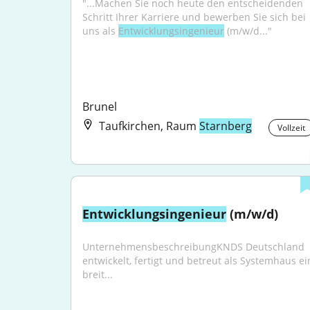
"...Machen Sie noch heute den entscheidenden 
Schritt Ihrer Karriere und bewerben Sie sich bei 
uns als 
Entwicklungsingenieur
 (m/w/d..."
Brunel
Taufkirchen, Raum
Starnberg
Vollzeit
Entwicklungsingenieur
 (m/w/d)
UnternehmensbeschreibungKNDS Deutschland 
entwickelt, fertigt und betreut als Systemhaus ein
breit...