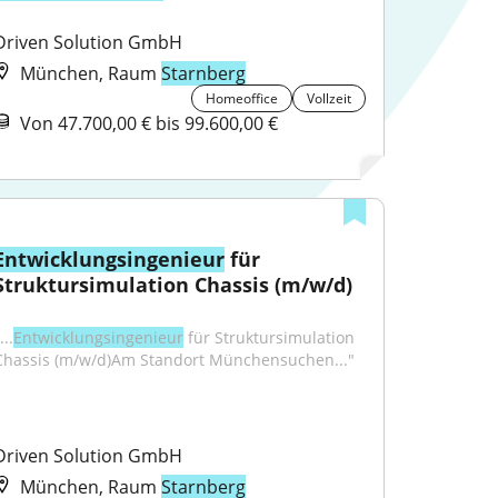
Driven Solution GmbH
München, Raum
Starnberg
Homeoffice
Vollzeit
Von 47.700,00 € bis 99.600,00 €
Entwicklungsingenieur
 für 
Struktursimulation Chassis (m/w/d)
...
Entwicklungsingenieur
 für Struktursimulation 
Chassis (m/w/d)Am Standort Münchensuchen..."
Driven Solution GmbH
München, Raum
Starnberg