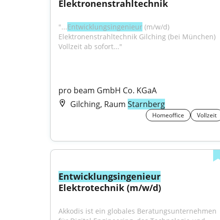
Elektronenstrahltechnik
"...
Entwicklungsingenieur
 (m/w/d) 
Elektronenstrahltechnik Gilching (bei München) 
Vollzeit ab sofort..."
pro beam GmbH Co. KGaA
Gilching, Raum
Starnberg
Homeoffice
Vollzeit
Entwicklungsingenieur
Elektrotechnik (m/w/d)
Akkodis ist ein globales Beratungsunternehmen 