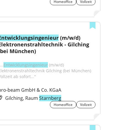
Homeoffice
Vollzeit
Entwicklungsingenieur
 (m/w/d) 
Elektronenstrahltechnik - Gilching 
(bei München)
...
Entwicklungsingenieur
 (m/w/d) 
Elektronenstrahltechnik Gilching (bei München) 
ollzeit ab sofort..."
pro-beam GmbH & Co. KGaA
Gilching, Raum
Starnberg
Homeoffice
Vollzeit