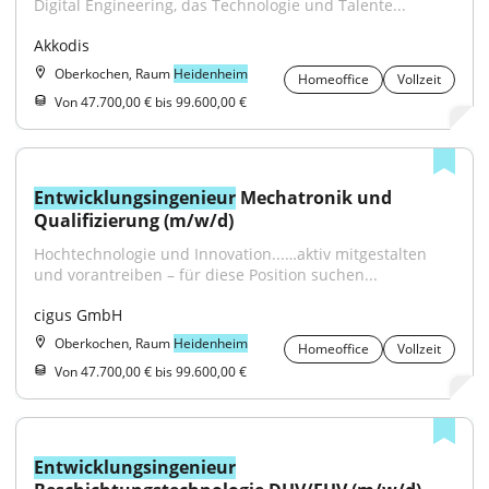
Digital Engineering, das Technologie und Talente...
Akkodis
Oberkochen, Raum
Heidenheim
Homeoffice
Vollzeit
Von 47.700,00 € bis 99.600,00 €
Entwicklungsingenieur
 Mechatronik und 
Qualifizierung (m/w/d)
Hochtechnologie und Innovation...…aktiv mitgestalten 
und vorantreiben – für diese Position suchen...
cigus GmbH
Oberkochen, Raum
Heidenheim
Homeoffice
Vollzeit
Von 47.700,00 € bis 99.600,00 €
Entwicklungsingenieur