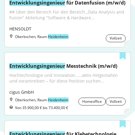
Entwicklungsingenieur
 für Datenfusion (m/w/d)
## Über den Bereich Für den Bereich „Data Analysis and 
Fusion“ Abteilung "Software & Hardware...
HENSOLDT
Oberkochen, Raum
Heidenheim
Vollzeit
Entwicklungsingenieur
 Messtechnik (m/w/d)
Hochtechnologie und Innovation...…aktiv mitgestalten 
und vorantreiben – für diese Position suchen...
cigus GmbH
Oberkochen, Raum
Heidenheim
Homeoffice
Vollzeit
Von 35.900,00 € bis 73.400,00 €
Entwicklungsingenieur
 für Klebetechnologie 