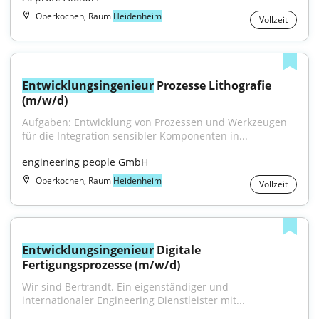
Oberkochen, Raum
Heidenheim
Vollzeit
Entwicklungsingenieur
 Prozesse Lithografie 
(m/w/d)
Aufgaben: Entwicklung von Prozessen und Werkzeugen 
für die Integration sensibler Komponenten in...
engineering people GmbH
Oberkochen, Raum
Heidenheim
Vollzeit
Entwicklungsingenieur
 Digitale 
Fertigungsprozesse (m/w/d)
Wir sind Bertrandt. Ein eigenständiger und 
internationaler Engineering Dienstleister mit...