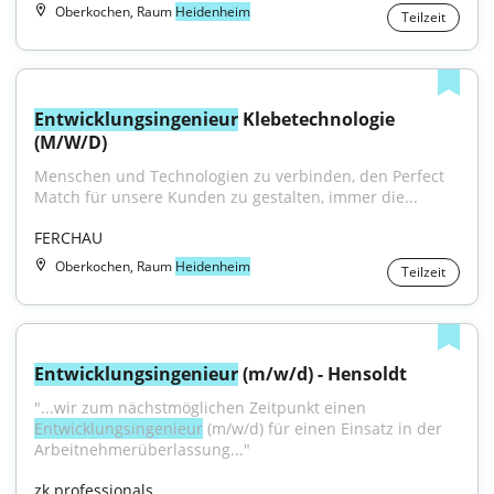
Oberkochen, Raum
Heidenheim
Teilzeit
Entwicklungsingenieur
 Klebetechnologie 
(M/W/D)
Menschen und Technologien zu verbinden, den Perfect 
Match für unsere Kunden zu gestalten, immer die...
FERCHAU
Oberkochen, Raum
Heidenheim
Teilzeit
Entwicklungsingenieur
 (m/w/d) - Hensoldt
"...wir zum nächstmöglichen Zeitpunkt einen 
Entwicklungsingenieur
 (m⁠/⁠w⁠/⁠d) für einen Einsatz in der 
Arbeitnehmerüberlassung..."
zk professionals