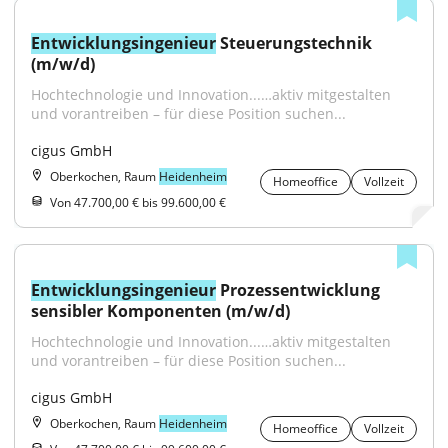
Entwicklungsingenieur
 Steuerungstechnik 
(m/w/d)
Hochtechnologie und Innovation...…aktiv mitgestalten 
und vorantreiben – für diese Position suchen...
cigus GmbH
Oberkochen, Raum
Heidenheim
Homeoffice
Vollzeit
Von 47.700,00 € bis 99.600,00 €
Entwicklungsingenieur
 Prozessentwicklung 
sensibler Komponenten (m/w/d)
Hochtechnologie und Innovation...…aktiv mitgestalten 
und vorantreiben – für diese Position suchen...
cigus GmbH
Oberkochen, Raum
Heidenheim
Homeoffice
Vollzeit