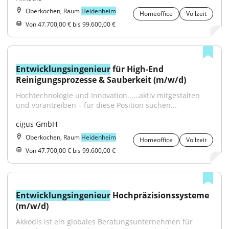
Oberkochen, Raum
Heidenheim
Homeoffice
Vollzeit
Von 47.700,00 € bis 99.600,00 €
Entwicklungsingenieur
 für High-End 
Reinigungsprozesse & Sauberkeit (m/w/d)
Hochtechnologie und Innovation...…aktiv mitgestalten 
und vorantreiben – für diese Position suchen...
cigus GmbH
Oberkochen, Raum
Heidenheim
Homeoffice
Vollzeit
Von 47.700,00 € bis 99.600,00 €
Entwicklungsingenieur
 Hochpräzisionssysteme 
(m/w/d)
Akkodis ist ein globales Beratungsunternehmen für 