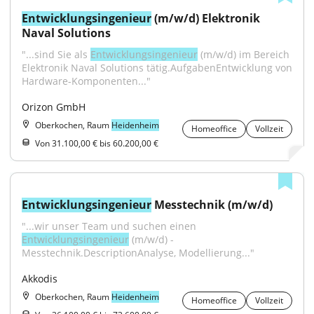
Entwicklungsingenieur
 (m/w/d) Elektronik 
Naval Solutions
"...sind Sie als 
Entwicklungsingenieur
 (m/w/d) im Bereich 
Elektronik Naval Solutions tätig.AufgabenEntwicklung von 
Hardware-Komponenten..."
Orizon GmbH
Oberkochen, Raum
Heidenheim
Homeoffice
Vollzeit
Von 31.100,00 € bis 60.200,00 €
Entwicklungsingenieur
 Messtechnik (m/w/d)
"...wir unser Team und suchen einen 
Entwicklungsingenieur
 (m/w/d) - 
Messtechnik.DescriptionAnalyse, Modellierung..."
Akkodis
Oberkochen, Raum
Heidenheim
Homeoffice
Vollzeit