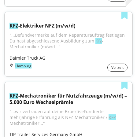
KFZ
-Elektriker NFZ (m/w/d)
"...Befundvermerke auf dem Reparaturauftrag festlegen 
Du hast abgeschlossene Ausbildung zum 
Kfz
-
Mechatroniker (m/w/d..."
Daimler Truck AG
Hamburg
Vollzeit
KFZ
-Mechatroniker für Nutzfahrzeuge (m/w/d) – 
5.000 Euro Wechselprämie
"...wir vertrauen auf deine ExpertiseFundierte 
mehrjährige Erfahrung als NFZ-Mechatroniker / 
KFZ
-
Mechatroniker..."
TIP Trailer Services Germany GmbH