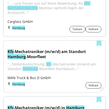
"...– und freuen uns auf deine Bewerbung. Als 
Kfz-
Mechatroniker/Kfz
-Monteur (w/m/d) liegen der 
Austausch..."
Carglass GmbH
Hamburg
Teilzeit
Vollzeit
Kfz
-Mechatroniker (m/w/d) am Standort 
Hamburg
-Moorfleet
"...Stellenbezeichnung: 
Kfz
-Mechatroniker (m/w/d) am 
Standort 
Hamburg
-Moorfleet Startdatum..."
MAN Truck & Bus D GmbH
Hamburg
Vollzeit
Kfz
-Mechatroniker (m/w/d) in 
Hamburg