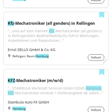
Vollzeit
Kfz
-Mechatroniker (all genders) in Rellingen
"...und auf dein Können.
Kfz
-Mechatroniker (all genders) 
in RellingenDein #JobForMobilty:Du führst Wartungen, 
Inspektionen und Reparaturen..."
Ernst DELLO GmbH & Co. KG
Rellingen, Raum
Hamburg
Vollzeit
KFZ
-Mechatroniker (m/w/d)
"...STAMBULA Werkstatt Services GmbH 22045 
Hamburg
KFZ
-Mechatroniker (m/w/d) 1 Stellenangebot ab sofort..."
Stambula Auto Fit GmbH
Hamburg
Vollzeit