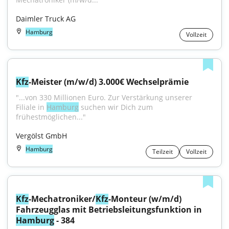
Daimler Truck AG
Hamburg
Vollzeit
Kfz
-Meister (m/w/d) 3.000€ Wechselprämie
"...von 330 Millionen Euro. Zur Verstärkung unserer 
Filiale in 
Hamburg
 suchen wir Dich zum 
frühestmöglichen..."
Vergölst GmbH
Hamburg
Teilzeit
Vollzeit
Kfz
-Mechatroniker/
Kfz
-Monteur (w/m/d) 
Fahrzeugglas mit Betriebsleitungsfunktion in 
Hamburg
 - 384