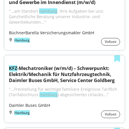
und Gewerbe im Innendienst (m/w/d)
"...am Standort 
Hamburg
. Ihre Aufgaben bei uns: 
Ganzheitliche Beratung unserer Industrie- und 
Gewerbekunden..."
BüchnerBarella Versicherungsmakler GmbH
Hamburg
Vollzeit
KFZ
-Mechatroniker (w/m/d) – Schwerpunkt: 
Elektrik/Mechanik für Nutzfahrzeugtechnik, 
Daimler Buses GmbH, Service Center Goldberg
"...Freistellung für wichtige familiäre Ereignisse Tariflich 
(Tarifabschluss 
Hamburg
) abgesichertes Urlaubs..."
Daimler Buses GmbH
Hamburg
Vollzeit