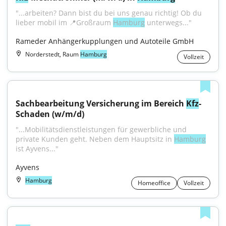
"...arbeiten? Dann bist du bei uns genau richtig! Ob du 
lieber mobil im 📍Großraum 
Hamburg
 unterwegs..."
Rameder Anhängerkupplungen und Autoteile GmbH
Norderstedt, Raum
Hamburg
Vollzeit
Sachbearbeitung Versicherung im Bereich 
Kfz
-
Schaden (w/m/d)
"...Mobilitätsdienstleistungen für gewerbliche und 
private Kunden geht. Neben dem Hauptsitz in 
Hamburg
ist Ayvens..."
Ayvens
Hamburg
Homeoffice
Vollzeit