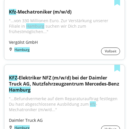
Kfz
-Mechatroniker (m/w/d)
"...von 330 Millionen Euro. Zur Verstärkung unserer 
Filiale in 
Hamburg
 suchen wir Dich zum 
frühestmöglichen..."
Vergölst GmbH
Hamburg
Vollzeit
KFZ
-Elektriker NFZ (m/w/d) bei der Daimler 
Truck AG, Nutzfahrzeugzentrum Mercedes-Benz 
Hamburg
"...Befundvermerke auf dem Reparaturauftrag festlegen 
Du hast abgeschlossene Ausbildung zum 
Kfz
-
Mechatroniker (m/w/d..."
Daimler Truck AG
Hamburg