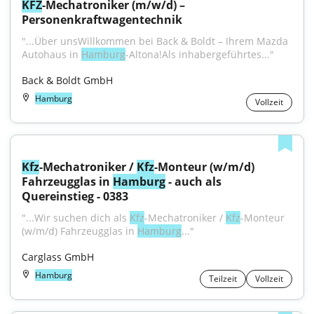
KFZ
-Mechatroniker (m/w/d) – 
Personenkraftwagentechnik
"...Über unsWillkommen bei Back & Boldt – Ihrem Mazda 
Autohaus in 
Hamburg
-Altona!Als inhabergeführtes..."
Back & Boldt GmbH
Hamburg
Vollzeit
Kfz
-Mechatroniker / 
Kfz
-Monteur (w/m/d) 
Fahrzeugglas in 
Hamburg
 - auch als 
Quereinstieg - 0383
"...Wir suchen dich als 
Kfz
-Mechatroniker / 
Kfz
-Monteur 
(w/m/d) Fahrzeugglas in 
Hamburg
..."
Carglass GmbH
Hamburg
Teilzeit
Vollzeit