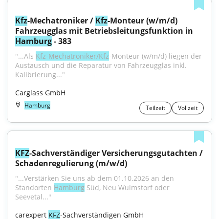
Kfz
-Mechatroniker / 
Kfz
-Monteur (w/m/d) 
Fahrzeugglas mit Betriebsleitungsfunktion in 
Hamburg
 - 383
"...Als 
Kfz-Mechatroniker/Kfz
-Monteur (w/m/d) liegen der 
Austausch und die Reparatur von Fahrzeugglas inkl. 
Kalibrierung..."
Carglass GmbH
Hamburg
Teilzeit
Vollzeit
KFZ
-Sachverständiger Versicherungsgutachten / 
Schadenregulierung (m/w/d)
"...Verstärken Sie uns ab dem 01.10.2026 an den 
Standorten 
Hamburg
 Süd, Neu Wulmstorf oder 
Seevetal..."
carexpert 
KFZ
-Sachverständigen GmbH