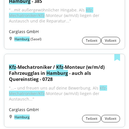
Hamburg
 - 385
"...mit außergewöhnlicher Hingabe. Als 
Kfz-
Mechatroniker/Kfz
-Monteur (w/m/d) liegen der 
Austausch und die Reparatur..."
Carglass GmbH
Hamburg
(Sasel)
Teilzeit
Vollzeit
Kfz
-Mechatroniker / 
Kfz
-Monteur (w/m/d) 
Fahrzeugglas in 
Hamburg
 - auch als 
Quereinstieg - 0728
"...– und freuen uns auf deine Bewerbung. Als 
Kfz-
Mechatroniker/Kfz
-Monteur (w/m/d) liegen der 
Austausch..."
Carglass GmbH
Hamburg
Teilzeit
Vollzeit