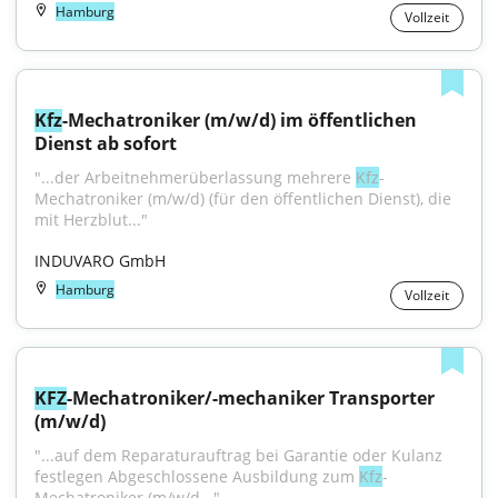
Hamburg
Vollzeit
Kfz
-Mechatroniker (m/w/d) im öffentlichen 
Dienst ab sofort
"...der Arbeitnehmerüberlassung mehrere 
Kfz
-
Mechatroniker (m/w/d) (für den öffentlichen Dienst), die 
mit Herzblut..."
INDUVARO GmbH
Hamburg
Vollzeit
KFZ
-Mechatroniker/-mechaniker Transporter 
(m/w/d)
"...auf dem Reparaturauftrag bei Garantie oder Kulanz 
festlegen Abgeschlossene Ausbildung zum 
Kfz
-
Mechatroniker (m/w/d..."