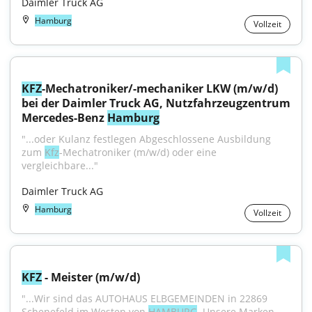
Daimler Truck AG
Hamburg
Vollzeit
KFZ
-Mechatroniker/-mechaniker LKW (m/w/d) 
bei der Daimler Truck AG, Nutzfahrzeugzentrum 
Mercedes-Benz 
Hamburg
"...oder Kulanz festlegen Abgeschlossene Ausbildung 
zum 
Kfz
-Mechatroniker (m/w/d) oder eine 
vergleichbare..."
Daimler Truck AG
Hamburg
Vollzeit
KFZ
 - Meister (m/w/d)
"...Wir sind das AUTOHAUS ELBGEMEINDEN in 22869 
Schenefeld im Westen von 
HAMBURG
. Unsere Marken 