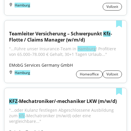
Hamburg
Vollzeit
Teamleiter Versicherung – Schwerpunkt 
Kfz
-
Flotte / Claims Manager (w/m/d)
"...Führe unser Insurance-Team in 
Hamburg
! Profitiere 
von 65.000–78.000 € Gehalt, 30+1 Tagen Urlaub..."
EMobG Services Germany GmbH
Hamburg
Homeoffice
Vollzeit
KFZ
-Mechatroniker/-mechaniker LKW (m/w/d)
"...oder Kulanz festlegen Abgeschlossene Ausbildung 
zum 
Kfz
-Mechatroniker (m/w/d) oder eine 
vergleichbare..."