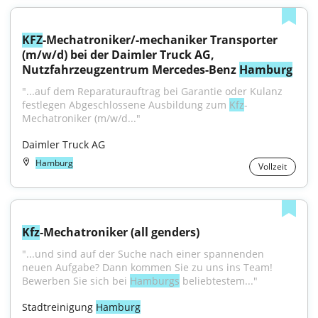
KFZ
-Mechatroniker/-mechaniker Transporter 
(m/w/d) bei der Daimler Truck AG, 
Nutzfahrzeugzentrum Mercedes-Benz 
Hamburg
"...auf dem Reparaturauftrag bei Garantie oder Kulanz 
festlegen Abgeschlossene Ausbildung zum 
Kfz
-
Mechatroniker (m/w/d..."
Daimler Truck AG
Hamburg
Vollzeit
Kfz
-Mechatroniker (all genders)
"...und sind auf der Suche nach einer spannenden 
neuen Aufgabe? Dann kommen Sie zu uns ins Team! 
Bewerben Sie sich bei 
Hamburgs
 beliebtestem..."
Stadtreinigung 
Hamburg