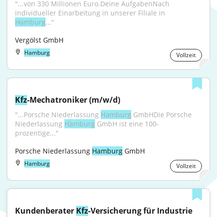
"...von 330 Millionen Euro.Deine AufgabenNach 
individueller Einarbeitung in unserer Filiale in 
Hamburg
..."
Vergölst GmbH
Hamburg
Vollzeit
Kfz
-Mechatroniker (m/w/d)
"...Porsche Niederlassung 
Hamburg
 GmbHDie Porsche 
Niederlassung 
Hamburg
 GmbH ist eine 100-
prozentige..."
Porsche Niederlassung 
Hamburg
 GmbH
Hamburg
Vollzeit
Kundenberater 
Kfz
-Versicherung für Industrie 