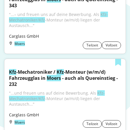
343
"...– und freuen uns auf deine Bewerbung. Als 
Kfz-
Mechatroniker/Kfz
-Monteur (w/m/d) liegen der 
Austausch..."
Carglass GmbH
Moers
Teilzeit
Vollzeit
Kfz
-Mechatroniker / 
Kfz
-Monteur (w/m/d) 
Fahrzeugglas in 
Moers
 - auch als Quereinstieg - 
232
"...und freuen uns auf deine Bewerbung. Als 
Kfz-
Mechatroniker/Kfz
-Monteur (w/m/d) liegen der 
Austausch..."
Carglass GmbH
Moers
Teilzeit
Vollzeit