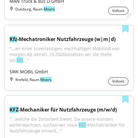
MAN Truck & Bus D GmbH
Duisburg, Raum
Moers
Vollzeit
Kfz
-Mechatroniker Nutzfahrzeuge (w|m|d)
"...an einer zuverlässigen, nachhaltigen Mobilität von 
morgen.Ab dem01.10.2026besetzen wir die Stelle 
als:
Kfz
..."
SWK MOBIL GmbH
Krefeld, Raum
Moers
Vollzeit
KFZ
-Mechaniker für Nutzfahrzeuge (m/w/d)
"...welche die Zeitarbeit bietet. Da unsere Kunden 
weiterwachsen, suchen wir neue 
KFZ
-Mechatroniker für 
Nutzfahrzeuge (m/w/d..."