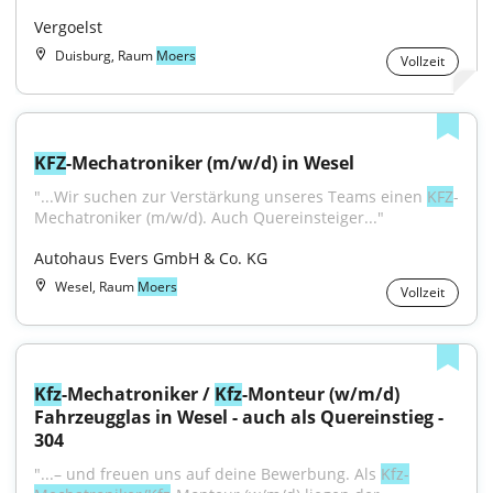
Vergoelst
Duisburg, Raum
Moers
Vollzeit
KFZ
-Mechatroniker (m/w/d) in Wesel
"...Wir suchen zur Verstärkung unseres Teams einen 
KFZ
-
Mechatroniker (m/w/d). Auch Quereinsteiger..."
Autohaus Evers GmbH & Co. KG
Wesel, Raum
Moers
Vollzeit
Kfz
-Mechatroniker / 
Kfz
-Monteur (w/m/d) 
Fahrzeugglas in Wesel - auch als Quereinstieg - 
304
"...– und freuen uns auf deine Bewerbung. Als 
Kfz-