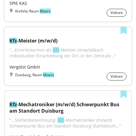
SPIE KAS
Krefeld, Raum
Moers
Vollzeit
Kfz
-Meister (m/w/d)
"...Eintrittstermin als 
Kfz
-Meister (m/w/d)Nach 
individueller Einarbeitung vor Ort, in der Zentrale..."
Vergölst GmbH
Duisburg, Raum
Moers
Vollzeit
Kfz
-Mechatroniker (m/w/d) Schwerpunkt Bus 
am Standort Duisburg
"...Stellenbezeichnung: 
Kfz
-Mechatroniker (m/w/d) 
Schwerpunkt Bus am Standort Duisburg Startdatum..."