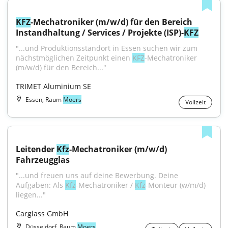
KFZ
-Mechatroniker (m/w/d) für den Bereich 
Instandhaltung / Services / Projekte (ISP)-
KFZ
"...und Produktionsstandort in Essen suchen wir zum 
nächstmöglichen Zeitpunkt einen 
KFZ
-Mechatroniker 
(m/w/d) für den Bereich..."
TRIMET Aluminium SE
Essen, Raum
Moers
Vollzeit
Leitender 
Kfz
-Mechatroniker (m/w/d) 
Fahrzeugglas
"...und freuen uns auf deine Bewerbung. Deine 
Aufgaben: Als 
Kfz
-Mechatroniker / 
Kfz
-Monteur (w/m/d) 
liegen..."
Carglass GmbH
Düsseldorf, Raum
Moers