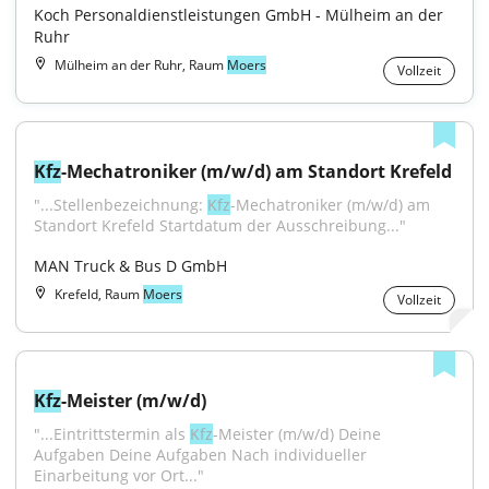
Koch Personaldienstleistungen GmbH - Mülheim an der 
Ruhr
Mülheim an der Ruhr, Raum
Moers
Vollzeit
Kfz
-Mechatroniker (m/w/d) am Standort Krefeld
"...Stellenbezeichnung: 
Kfz
-Mechatroniker (m/w/d) am 
Standort Krefeld Startdatum der Ausschreibung..."
MAN Truck & Bus D GmbH
Krefeld, Raum
Moers
Vollzeit
Kfz
-Meister (m/w/d)
"...Eintrittstermin als 
Kfz
-Meister (m/w/d) Deine 
Aufgaben Deine Aufgaben Nach individueller 
Einarbeitung vor Ort..."