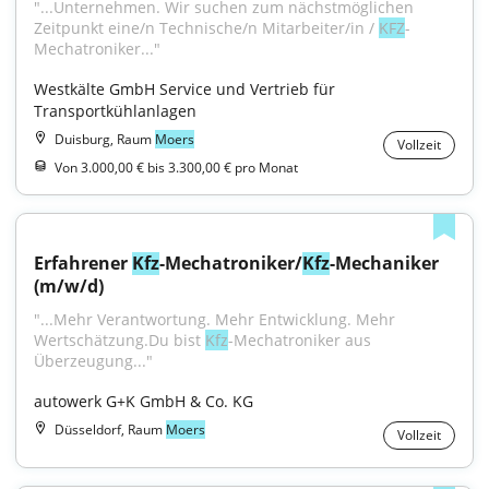
"...Unternehmen. Wir suchen zum nächstmöglichen 
Zeitpunkt eine/n Technische/n Mitarbeiter/in / 
KFZ
-
Mechatroniker..."
Westkälte GmbH Service und Vertrieb für 
Transportkühlanlagen
Duisburg, Raum
Moers
Vollzeit
Von 3.000,00 € bis 3.300,00 € pro Monat
Erfahrener 
Kfz
-Mechatroniker/
Kfz
-Mechaniker 
(m/w/d)
"...Mehr Verantwortung. Mehr Entwicklung. Mehr 
Wertschätzung.Du bist 
Kfz
-Mechatroniker aus 
Überzeugung..."
autowerk G+K GmbH & Co. KG
Düsseldorf, Raum
Moers
Vollzeit