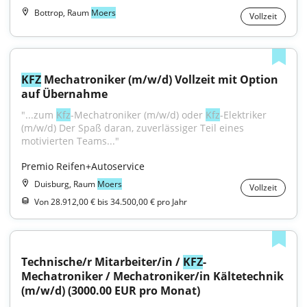
Bottrop, Raum
Moers
Vollzeit
KFZ
 Mechatroniker (m/w/d) Vollzeit mit Option 
auf Übernahme
"...zum 
Kfz
-Mechatroniker (m/w/d) oder 
Kfz
-Elektriker 
(m/w/d) Der Spaß daran, zuverlässiger Teil eines 
motivierten Teams..."
Premio Reifen+Autoservice
Duisburg, Raum
Moers
Vollzeit
Von 28.912,00 € bis 34.500,00 € pro Jahr
Technische/r Mitarbeiter/in / 
KFZ
-
Mechatroniker / Mechatroniker/in Kältetechnik 
(m/w/d) (3000.00 EUR pro Monat)