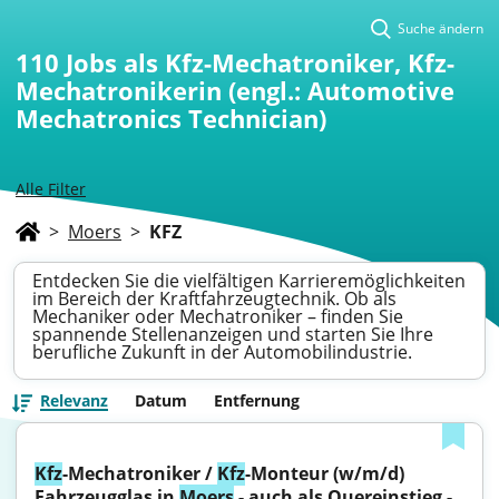
Suche ändern
110
Jobs als Kfz-Mechatroniker, Kfz-
Mechatronikerin (engl.: Automotive
Mechatronics Technician)
Alle Filter
>
Moers
>
KFZ
Entdecken Sie die vielfältigen Karrieremöglichkeiten
im Bereich der Kraftfahrzeugtechnik. Ob als
Mechaniker oder Mechatroniker – finden Sie
spannende Stellenanzeigen und starten Sie Ihre
berufliche Zukunft in der Automobilindustrie.
Relevanz
Datum
Entfernung
Kfz
-Mechatroniker / 
Kfz
-Monteur (w/m/d) 
Fahrzeugglas in 
Moers
 - auch als Quereinstieg - 