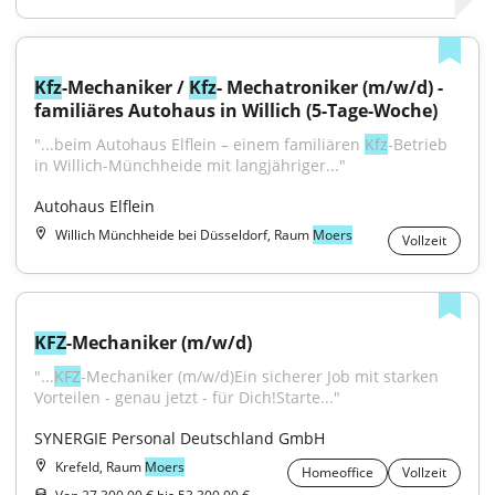
Kfz
-Mechaniker / 
Kfz
- Mechatroniker (m/w/d) - 
familiäres Autohaus in Willich (5-Tage-Woche)
"...beim Autohaus Elflein – einem familiären 
Kfz
-Betrieb 
in Willich-Münchheide mit langjähriger..."
Autohaus Elflein
Willich Münchheide bei Düsseldorf, Raum
Moers
Vollzeit
KFZ
-Mechaniker (m/w/d)
"...
KFZ
-Mechaniker (m/w/d)Ein sicherer Job mit starken 
Vorteilen - genau jetzt - für Dich!Starte..."
SYNERGIE Personal Deutschland GmbH
Krefeld, Raum
Moers
Homeoffice
Vollzeit