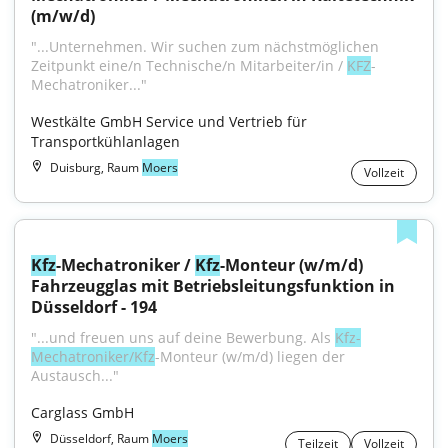
(m/w/d)
"...Unternehmen. Wir suchen zum nächstmöglichen 
Zeitpunkt eine/n Technische/n Mitarbeiter/in / 
KFZ
-
Mechatroniker..."
Westkälte GmbH Service und Vertrieb für 
Transportkühlanlagen
Duisburg, Raum
Moers
Vollzeit
Kfz
-Mechatroniker / 
Kfz
-Monteur (w/m/d) 
Fahrzeugglas mit Betriebsleitungsfunktion in 
Düsseldorf - 194
"...und freuen uns auf deine Bewerbung. Als 
Kfz-
Mechatroniker/Kfz
-Monteur (w/m/d) liegen der 
Austausch..."
Carglass GmbH
Düsseldorf, Raum
Moers
Teilzeit
Vollzeit