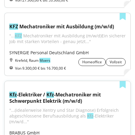
Von 27.300,00 € bis 53.300,00 €
KFZ
 Mechatroniker mit Ausbildung (m/w/d)
"...
KFZ
 Mechatroniker mit Ausbildung (m/w/d)Ein sicherer 
Job mit starken Vorteilen - genau jetzt..."
SYNERGIE Personal Deutschland GmbH
Krefeld, Raum
Moers
Homeoffice
Vollzeit
Von 9.300,00 € bis 16.700,00 €
Kfz
-Elektriker / 
Kfz
-Mechatroniker mit 
Schwerpunkt Elektrik (m/w/d)
"...(idealerweise Xentry und Star Diagnose) Erfolgreich 
abgeschlossene Berufsausbildung als 
Kfz
-Elektriker 
(m/w/d..."
BRABUS GmbH