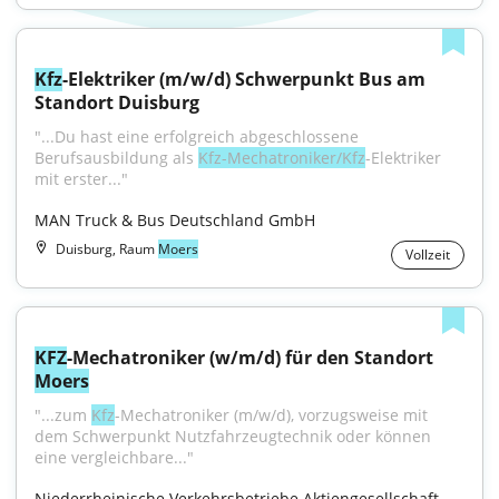
Kfz
-Elektriker (m/w/d) Schwerpunkt Bus am 
Standort Duisburg
"...Du hast eine erfolgreich abgeschlossene 
Berufsausbildung als 
Kfz-Mechatroniker/Kfz
-Elektriker 
mit erster..."
MAN Truck & Bus Deutschland GmbH
Duisburg, Raum
Moers
Vollzeit
KFZ
-Mechatroniker (w/m/d) für den Standort 
Moers
"...zum 
Kfz
-Mechatroniker (m/w/d), vorzugsweise mit 
dem Schwerpunkt Nutzfahrzeugtechnik oder können 
eine vergleichbare..."
Niederrheinische Verkehrsbetriebe Aktiengesellschaft 