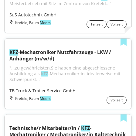
Meisterbetrieb mit Sitz im Zentrum von Krefeld..."
SuS Autotechnik GmbH
Krefeld, Raum
Moers
Teilzeit
Vollzeit
KFZ
-Mechatroniker Nutzfahrzeuge - LKW / 
Anhänger (m/w/d)
"...zu gewährleisten.Sie haben eine abgeschlossene 
Ausbildung als 
KFZ
-Mechatroniker:in, idealerweise mit 
Schwerpunkt..."
TB Truck & Trailer Service GmbH
Krefeld, Raum
Moers
Vollzeit
Technische/r Mitarbeiter/in / 
KFZ
-
Mechatroniker / Mechatroniker/in Kältetechnik 