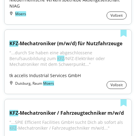
NIAG
Moers
Vollzeit
KFZ
-Mechatroniker (m/w/d) für Nutzfahrzeuge
"...durch Sie haben eine abgeschlossene 
Berufsausbildung zum 
KFZ
/NFZ-Elektriker oder 
Mechatroniker mit dem Schwerpunkt..."
tk accelis Industrial Services GmbH
Duisburg, Raum
Moers
Vollzeit
KFZ
-Mechatroniker / Fahrzeugtechniker m/w/d
"...SPIE Efficient Facilities GmbH sucht Dich ab sofort als 
KFZ
-Mechatroniker / Fahrzeugtechniker m/w/d..."