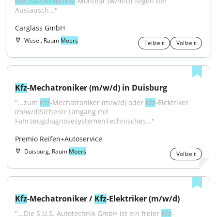
Mechatroniker/Kfz
-Monteur (w/m/d) liegen der 
Austausch..."
Carglass GmbH
Wesel, Raum
Moers
Teilzeit
Vollzeit
Kfz
-Mechatroniker (m/w/d) in Duisburg
"...zum 
Kfz
-Mechatroniker (m/w/d) oder 
Kfz
-Elektriker 
(m/w/d)Sicherer Umgang mit 
FahrzeugdiagnosesystemenTechnisches..."
Premio Reifen+Autoservice
Duisburg, Raum
Moers
Vollzeit
Kfz
-Mechatroniker / 
Kfz
-Elektriker (m/w/d)
"...Die S.U.S. Autotechnik GmbH ist ein freier 
Kfz
-