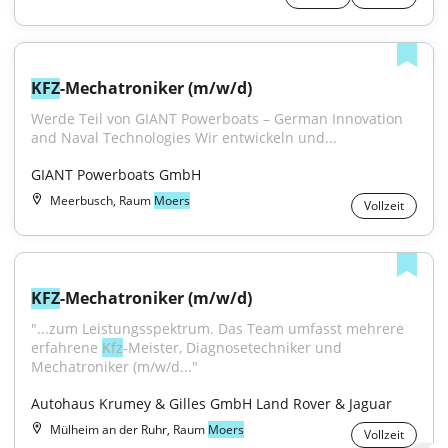
KFZ
-Mechatroniker (m/w/d)
Werde Teil von GIANT Powerboats – German Innovation 
and Naval Technologies Wir entwickeln und...
GIANT Powerboats GmbH
Meerbusch, Raum
Moers
Vollzeit
KFZ
-Mechatroniker (m/w/d)
"...zum Leistungsspektrum. Das Team umfasst mehrere 
erfahrene 
Kfz
‑Meister, Diagnosetechniker und 
Mechatroniker (m/w/d..."
Autohaus Krumey & Gilles GmbH Land Rover & Jaguar
Mülheim an der Ruhr, Raum
Moers
Vollzeit