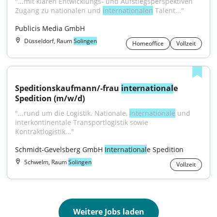
"...mit klaren Entwicklungs- und Aufstiegsperspektiven 
Zugang zu nationalen und 
internationalen
 Talent..."
Publicis Media GmbH
Düsseldorf, Raum
Solingen
Homeoffice
Vollzeit
Speditionskaufmann/-frau 
international
e 
Spedition (m/w/d)
"...rund um die Logistik. Nationale, 
internationale
 und 
interkontinentale Transportlogistik sowie 
Kontraktlogistik..."
Schmidt-Gevelsberg GmbH 
International
e Spedition
Schwelm, Raum
Solingen
Vollzeit
Weitere Jobs laden