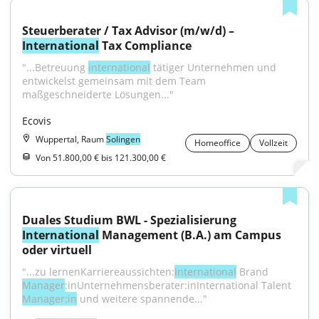
Steuerberater / Tax Advisor (m/w/d) – 
International
 Tax Compliance
"...Betreuung 
international
 tätiger Unternehmen und 
entwickelst gemeinsam mit dem Team 
maßgeschneiderte Lösungen..."
Ecovis
Wuppertal, Raum
Solingen
Homeoffice
Vollzeit
Von 51.800,00 € bis 121.300,00 €
Duales Studium BWL - Spezialisierung 
International
 Management (B.A.) am Campus 
oder virtuell
"...zu lernenKarriereaussichten:
International
 Brand 
Manager
:inUnternehmensberater:inInternational Talent 
Manager:in
 und weitere spannende..."