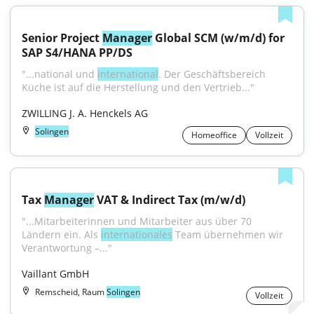
Senior Project 
Manager
 Global SCM (w/m/d) for 
SAP S4/HANA PP/DS
"...national und 
international
. Der Geschäftsbereich 
Küche ist auf die Herstellung und den Vertrieb..."
ZWILLING J. A. Henckels AG
Solingen
Homeoffice
Vollzeit
Tax 
Manager
 VAT & Indirect Tax (m/w/d)
"...Mitarbeiterinnen und Mitarbeiter aus über 70 
Ländern ein. Als 
internationales
 Team übernehmen wir 
Verantwortung –..."
Vaillant GmbH
Remscheid, Raum
Solingen
Vollzeit