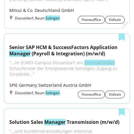
Mitsui & Co. Deutschland GmbH
Düsseldorf, Raum
Solingen
Homeoffice
Vollzeit
Senior SAP HCM & SuccessFactors Application 
Manager
 (Payroll & Integration) (m/w/d)
"...im EUREF-Campus Düsseldorf: ein 
internationales
Schaufenster der Energiewende Sonstiges: Zugang zu 
Corporate..."
SPIE Germany Switzerland Austria GmbH
Düsseldorf, Raum
Solingen
Homeoffice
Vollzeit
Solution Sales 
Manager
 Transmission (m/w/d)
"...und Kundenveranstaltungen Intensive 