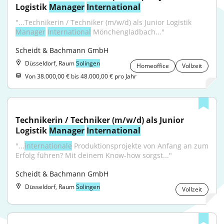
Logistik 
Manager
International
"...Technikerin / Techniker (m/w/d) als Junior Logistik 
Manager
International
 Mönchengladbach..."
Scheidt & Bachmann GmbH
Düsseldorf, Raum
Solingen
Homeoffice
Vollzeit
Von 38.000,00 € bis 48.000,00 € pro Jahr
Technikerin / Techniker (m/w/d) als Junior 
Logistik 
Manager
International
"...
internationale
 Produktionsprojekte von Anfang an zum 
Erfolg führen? Mit deinem Know-how sorgst..."
Scheidt & Bachmann GmbH
Düsseldorf, Raum
Solingen
Vollzeit