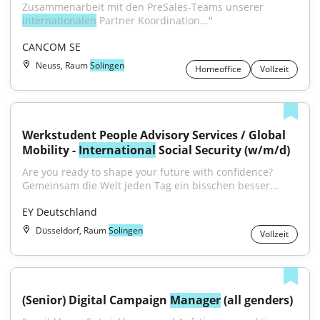
Zusammenarbeit mit den PreSales-Teams unserer 
internationalen
 Partner Koordination..."
CANCOM SE
Neuss, Raum
Solingen
Homeoffice
Vollzeit
Werkstudent People Advisory Services / Global 
Mobility - 
International
 Social Security (w/m/d)
Are you ready to shape your future with confidence?
Gemeinsam die Welt jeden Tag ein bisschen besser...
EY Deutschland
Düsseldorf, Raum
Solingen
Vollzeit
(Senior) Digital Campaign 
Manager
 (all genders)