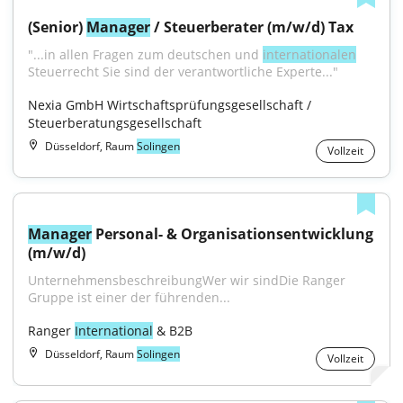
(Senior) 
Manager
 / Steuerberater (m/w/d) Tax
"...in allen Fragen zum deutschen und 
internationalen
Steuerrecht Sie sind der verantwortliche Experte..."
Nexia GmbH Wirtschaftsprüfungsgesellschaft / 
Steuerberatungsgesellschaft
Düsseldorf, Raum
Solingen
Vollzeit
Manager
 Personal- & Organisationsentwicklung 
(m/w/d)
UnternehmensbeschreibungWer wir sindDie Ranger 
Gruppe ist einer der führenden...
Ranger 
International
 & B2B
Düsseldorf, Raum
Solingen
Vollzeit