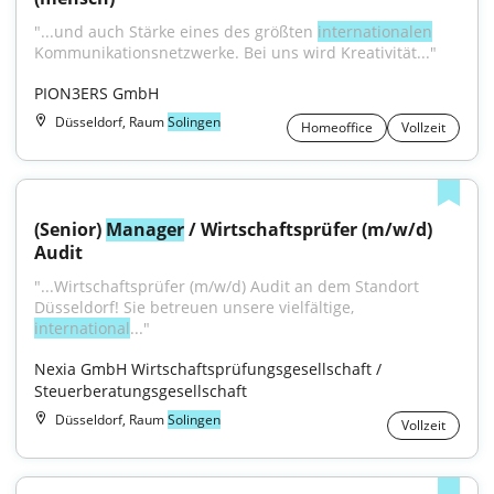
"...und auch Stärke eines des größten 
internationalen
Kommunikationsnetzwerke. Bei uns wird Kreativität..."
PION3ERS GmbH
Düsseldorf, Raum
Solingen
Homeoffice
Vollzeit
(Senior) 
Manager
 / Wirtschaftsprüfer (m/w/d) 
Audit
"...Wirtschaftsprüfer (m/w/d) Audit an dem Standort 
Düsseldorf! Sie betreuen unsere vielfältige, 
international
..."
Nexia GmbH Wirtschaftsprüfungsgesellschaft / 
Steuerberatungsgesellschaft
Düsseldorf, Raum
Solingen
Vollzeit