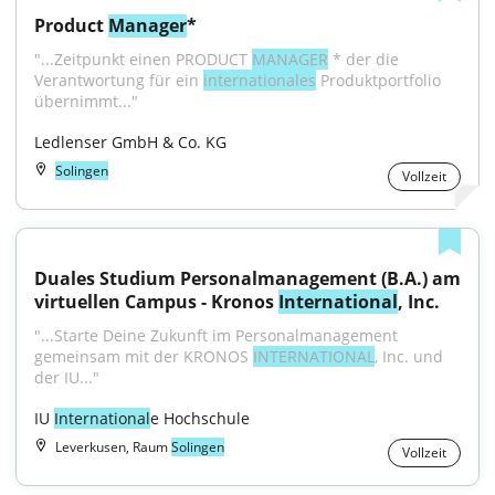
Product 
Manager
*
"...Zeitpunkt einen PRODUCT 
MANAGER
 * der die 
Verantwortung für ein 
internationales
 Produktportfolio 
übernimmt..."
Ledlenser GmbH & Co. KG
Solingen
Vollzeit
Duales Studium Personalmanagement (B.A.) am 
virtuellen Campus - Kronos 
International
, Inc.
"...Starte Deine Zukunft im Personalmanagement 
gemeinsam mit der KRONOS 
INTERNATIONAL
, Inc. und 
der IU..."
IU 
International
e Hochschule
Leverkusen, Raum
Solingen
Vollzeit