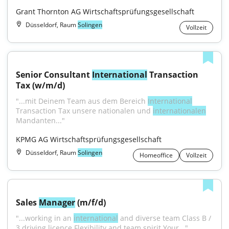
Grant Thornton AG Wirtschaftsprüfungsgesellschaft
Düsseldorf, Raum
Solingen
Vollzeit
Senior Consultant 
International
 Transaction 
Tax (w/m/d)
"...mit Deinem Team aus dem Bereich 
International
Transaction Tax unsere nationalen und 
internationalen
Mandanten..."
KPMG AG Wirtschaftsprüfungsgesellschaft
Düsseldorf, Raum
Solingen
Homeoffice
Vollzeit
Sales 
Manager
 (m/f/d)
"...working in an 
international
 and diverse team Class B / 
3 driving licence Flexibility and team spirit Your..."