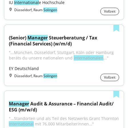
IU 
International
e Hochschule
Düsseldorf, Raum
Solingen
Vollzeit
(Senior) 
Manager
 Steuerberatung / Tax 
(Financial Services) (w/m/d)
"...München, Düsseldorf, Stuttgart, Köln oder Hamburg 
beräts du unsere nationalen und 
internationalen
..."
EY Deutschland
Düsseldorf, Raum
Solingen
Vollzeit
Manager
 Audit & Assurance – Financial Audit/ 
ESG (m/w/d)
"...Standorten und als Teil des Netzwerks Grant Thornton 
International
 mit 76.000 Mitarbeiterinnen..."