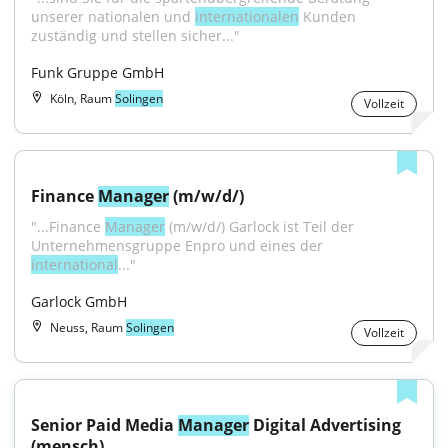
unserer nationalen und 
internationalen
 Kunden 
zuständig und stellen sicher..."
Funk Gruppe GmbH
Köln, Raum
Solingen
Vollzeit
Finance 
Manager
 (m/w/d/)
"...Finance 
Manager
 (m/w/d/) Garlock ist Teil der 
Unternehmensgruppe Enpro und eines der 
international
..."
Garlock GmbH
Neuss, Raum
Solingen
Vollzeit
Senior Paid Media 
Manager
 Digital Advertising 
(mensch)