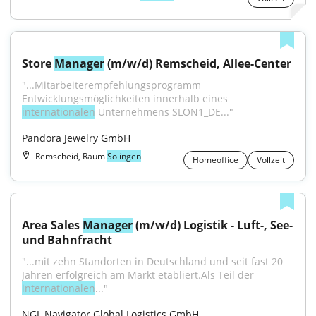
Store 
Manager
 (m/w/d) Remscheid, Allee-Center
"...Mitarbeiterempfehlungsprogramm 
Entwicklungsmöglichkeiten innerhalb eines 
internationalen
 Unternehmens SLON1_DE..."
Pandora Jewelry GmbH
Remscheid, Raum
Solingen
Homeoffice
Vollzeit
Area Sales 
Manager
 (m/w/d) Logistik - Luft-, See- 
und Bahnfracht
"...mit zehn Standorten in Deutschland und seit fast 20 
Jahren erfolgreich am Markt etabliert.Als Teil der 
internationalen
..."
NGL Navigator Global Logistics GmbH