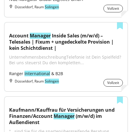
Düsseldorf, Raum
Solingen
Vollzeit
Account 
Manager
 Inside Sales (m/w/d) – 
Telesales | Fixum + ungedeckelte Provision | 
kein Schichtdienst |
UnternehmensbeschreibungTelefonie ist Dein Spielfeld? 
Bei uns steuerst Du den kompletten...
Ranger 
International
 & B2B
Düsseldorf, Raum
Solingen
Vollzeit
Kaufmann/Kauffrau für Versicherungen und 
Finanzen/Account 
Manager
 (m/w/d) im 
Außendienst
"...sind Sie für die spartenübergreifende Beratung 