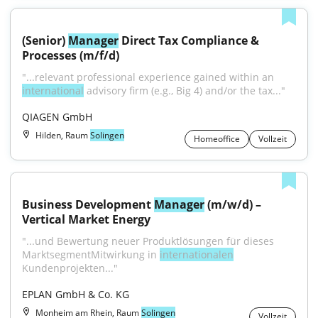
(Senior) 
Manager
 Direct Tax Compliance & 
Processes (m/f/d)
"...relevant professional experience gained within an 
international
 advisory firm (e.g., Big 4) and/or the tax..."
QIAGEN GmbH
Hilden, Raum
Solingen
Homeoffice
Vollzeit
Business Development 
Manager
 (m/w/d) – 
Vertical Market Energy
"...und Bewertung neuer Produktlösungen für dieses 
MarktsegmentMitwirkung in 
internationalen
Kundenprojekten..."
EPLAN GmbH & Co. KG
Monheim am Rhein, Raum
Solingen
Vollzeit