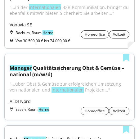
"...in der 
internationalen
 B2B-Kommunikation, bringst du 
ebenfalls mitWir bieten Sicherheit: Sie arbeiten..."
Vonovia SE
Bochum, Raum
Herne
Homeoffice
Vollzeit
Von 30.500,00 € bis 74.000,00 €
Manager
 Qualitätssicherung Obst & Gemüse – 
national (m/w/d)
"...über Obst & Gemüse zur erfolgreichen Umsetzung 
von nationalen und 
internationalen
 Projekten..."
ALDI Nord
Essen, Raum
Herne
Homeoffice
Vollzeit