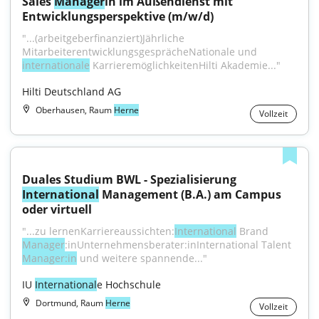
Sales 
Manager
in im Außendienst mit 
Entwicklungsperspektive (m/w/d)
"...(arbeitgeberfinanziert)Jährliche 
MitarbeiterentwicklungsgesprächeNationale und 
internationale
 KarrieremöglichkeitenHilti Akademie..."
Hilti Deutschland AG
Oberhausen, Raum
Herne
Vollzeit
Duales Studium BWL - Spezialisierung 
International
 Management (B.A.) am Campus 
oder virtuell
"...zu lernenKarriereaussichten:
International
 Brand 
Manager
:inUnternehmensberater:inInternational Talent 
Manager:in
 und weitere spannende..."
IU 
International
e Hochschule
Dortmund, Raum
Herne
Vollzeit