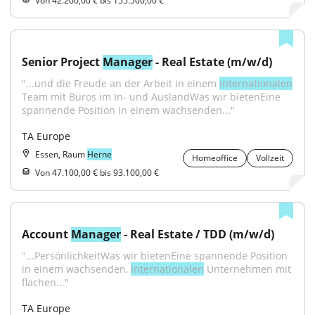
Von 42.200,00 € bis 155.500,00 €
Senior Project 
Manager
 - Real Estate (m/w/d)
"...und die Freude an der Arbeit in einem 
internationalen
Team mit Büros im In- und AuslandWas wir bietenEine 
spannende Position in einem wachsenden..."
TA Europe
Essen, Raum
Herne
Homeoffice
Vollzeit
Von 47.100,00 € bis 93.100,00 €
Account 
Manager
 - Real Estate / TDD (m/w/d)
"...PersönlichkeitWas wir bietenEine spannende Position 
in einem wachsenden, 
internationalen
 Unternehmen mit 
flachen..."
TA Europe