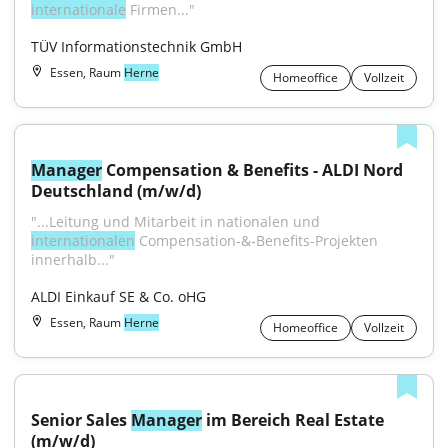
internationale
 Firmen..."
TÜV Informationstechnik GmbH
Essen, Raum
Herne
Homeoffice
Vollzeit
Manager
 Compensation & Benefits - ALDI Nord 
Deutschland (m/w/d)
"...Leitung und Mitarbeit in nationalen und 
internationalen
 Compensation-&-Benefits-Projekten 
innerhalb..."
ALDI Einkauf SE & Co. oHG
Essen, Raum
Herne
Homeoffice
Vollzeit
Senior Sales 
Manager
 im Bereich Real Estate 
(m/w/d)