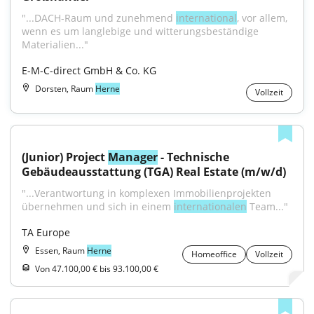
"...DACH-Raum und zunehmend 
international
, vor allem, 
wenn es um langlebige und witterungsbeständige 
Materialien..."
E-M-C-direct GmbH & Co. KG
Dorsten, Raum
Herne
Vollzeit
(Junior) Project 
Manager
 - Technische 
Gebäudeausstattung (TGA) Real Estate (m/w/d)
"...Verantwortung in komplexen Immobilienprojekten 
übernehmen und sich in einem 
internationalen
 Team..."
TA Europe
Essen, Raum
Herne
Homeoffice
Vollzeit
Von 47.100,00 € bis 93.100,00 €