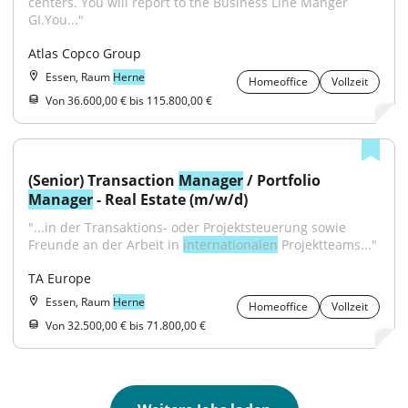
centers. You will report to the Business Line Manger 
GI.You..."
Atlas Copco Group
Essen, Raum
Herne
Homeoffice
Vollzeit
Von 36.600,00 € bis 115.800,00 €
(Senior) Transaction 
Manager
 / Portfolio 
Manager
 - Real Estate (m/w/d)
"...in der Transaktions- oder Projektsteuerung sowie 
Freunde an der Arbeit in 
internationalen
 Projektteams..."
TA Europe
Essen, Raum
Herne
Homeoffice
Vollzeit
Von 32.500,00 € bis 71.800,00 €