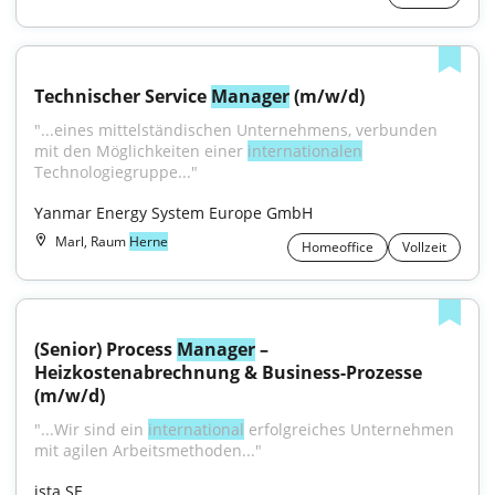
Technischer Service 
Manager
 (m/w/d)
"...eines mittelständischen Unternehmens, verbunden 
mit den Möglichkeiten einer 
internationalen
Technologiegruppe..."
Yanmar Energy System Europe GmbH
Marl, Raum
Herne
Homeoffice
Vollzeit
(Senior) Process 
Manager
 – 
Heizkostenabrechnung & Business-Prozesse 
(m/w/d)
"...Wir sind ein 
inter­na­ti­o­nal
 erfolg­rei­ches Unter­neh­men 
mit agilen Arbeits­me­tho­den..."
ista SE