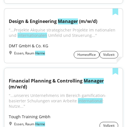
Design & Engineering 
Manager
 (m/w/d)
"...Projekte Akquise strategischer Projekte im nationalen 
und 
internationalen
 Umfeld und Steuerung..."
DMT GmbH & Co. KG
Essen, Raum
Herne
Homeoffice
Vollzeit
Financial Planning & Controlling 
Manager
(m/w/d)
"...unseres Unternehmens im Bereich gamification-
basierter Schulungen voran Arbeite 
international
: 
Nutze..."
Tough Training Gmbh
Essen, Raum
Herne
Vollzeit