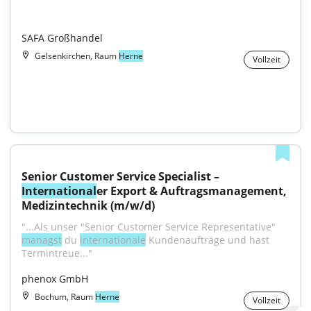
SAFA Großhandel
Gelsenkirchen, Raum
Herne
Vollzeit
Senior Customer Service Specialist – 
International
er Export & Auftragsmanagement, 
Medizintechnik (m/w/d)
"...Als unser "Senior Customer Service Representative" 
managst
 du 
internationale
 Kundenaufträge und hast 
Termintreue..."
phenox GmbH
Bochum, Raum
Herne
Vollzeit