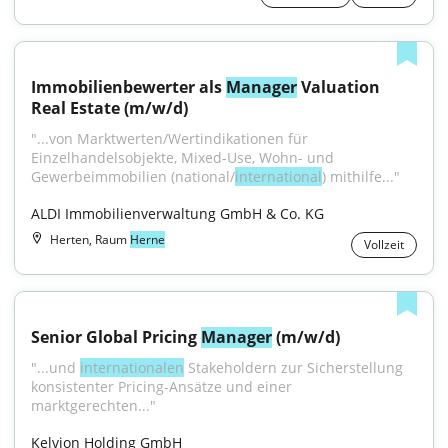
Immobilienbewerter als 
Manager
 Valuation 
Real Estate (m/w/d)
"...von Marktwerten/Wertindikationen für 
Einzelhandelsobjekte, Mixed-Use, Wohn- und 
Gewerbeimmobilien (national/
international
) mithilfe..."
ALDI Immobilienverwaltung GmbH & Co. KG
Herten, Raum
Herne
Vollzeit
Senior Global Pricing 
Manager
 (m/w/d)
"...und 
internationalen
 Stakeholdern zur Sicherstellung 
konsistenter Pricing-Ansätze und einer 
marktgerechten..."
Kelvion Holding GmbH