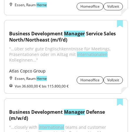
Essen, Raum
Herne
Homeoffice
Vollzeit
Business Development 
Manager
 Service Sales 
North/Northeast (m/f/d)
"...über sehr gute Englischkenntnisse für Meetings, 
Präsentationen oder im Alltag mit 
internationalen
Kolleginnen..."
Atlas Copco Group
Essen, Raum
Herne
Homeoffice
Vollzeit
Von 36.600,00 € bis 115.800,00 €
Business Development 
Manager
 Defense 
(m/w/d)
"...closely with 
international
 teams and customer 