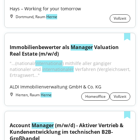
Hays – Working for your tomorrow
Dortmund, Raum
Herne
Vollzeit
Immobilienbewerter als 
Manager
 Valuation 
Real Estate (m/w/d)
"...(national/
international
) mithilfe aller gängiger 
nationaler und 
internationaler
 Verfahren (Vergleichswert, 
Ertragswert..."
ALDI Immobilienverwaltung GmbH & Co. KG
Herten, Raum
Herne
Homeoffice
Vollzeit
Account 
Manager
 (m/w/d) - Aktiver Vertrieb & 
Kundenentwicklung im technischen B2B-
Großhandel