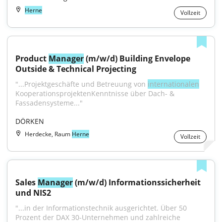
Herne
Vollzeit
Product 
Manager
 (m/w/d) Building Envelope 
Outside & Technical Projecting
"...Projektgeschäfte und Betreuung von 
internationalen
KooperationsprojektenKenntnisse über Dach- & 
Fassadensysteme..."
DÖRKEN
Herdecke, Raum
Herne
Vollzeit
Sales 
Manager
 (m/w/d) Informationssicherheit 
und NIS2
"...in der Informationstechnik ausgerichtet. Über 50 
Prozent der DAX 30-Unternehmen und zahlreiche 