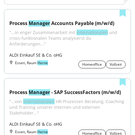
Process 
Manager
 Accounts Payable (m/w/d)
"...In enger Zusammenarbeit mit 
internationalen
 und 
cross-funktionalen Teams analysierst du 
Anforderungen..."
ALDI Einkauf SE & Co. oHG
Essen, Raum
Herne
Homeoffice
Vollzeit
Process 
Manager
 - SAP SuccessFactors (m/w/d)
"...von 
internationalen
 HR-Prozessen Beratung, Coaching 
und Training unserer internen und externen 
Stakeholder..."
ALDI Einkauf SE & Co. oHG
Essen, Raum
Herne
Homeoffice
Vollzeit