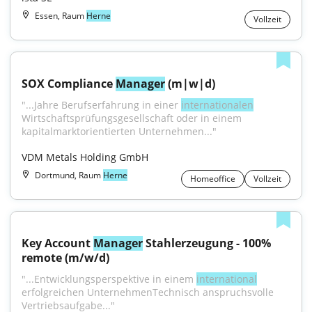
Essen, Raum
Herne
Vollzeit
SOX Compliance 
Manager
 (m|w|d)
"...Jahre Berufserfahrung in einer 
internationalen
Wirtschaftsprüfungsgesellschaft oder in einem 
kapitalmarktorientierten Unternehmen..."
VDM Metals Holding GmbH
Dortmund, Raum
Herne
Homeoffice
Vollzeit
Key Account 
Manager
 Stahlerzeugung - 100% 
remote (m/w/d)
"...Entwicklungsperspektive in einem 
international
erfolgreichen UnternehmenTechnisch anspruchsvolle 
Vertriebsaufgabe..."