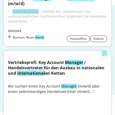
(m/w/d)
"...
internationales
 - Umfeld ein. Gemeinsam mit 
unterschiedlichen Fachbereichen begleiten Sie komplexe 
steuerliche..."
Vonovia
Bochum, Raum
Herne
Homeoffice
Vollzeit
Vertriebsprofi: Key Account 
Manager
 / 
Handelsvertreter für den Ausbau in nationalen 
und 
international
en Ketten
"...
Wir suchen einen Key Account 
Manager
 (m/w/d) oder 
einen selbstständigen Handelsvertreter (m/w/d..."
