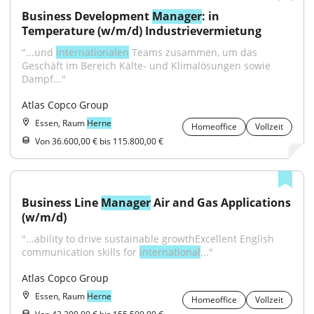
Business Development 
Manager
: in 
Temperature (w/m/d) Industrievermietung
"...und 
internationalen
 Teams zusammen, um das 
Geschäft im Bereich Kälte‑ und Klimalösungen sowie 
Dampf..."
Atlas Copco Group
Essen, Raum
Herne
Homeoffice
Vollzeit
Von 36.600,00 € bis 115.800,00 €
Business Line 
Manager
 Air and Gas Applications 
(w/m/d)
"...ability to drive sustainable growthExcellent English 
communication skills for 
international
..."
Atlas Copco Group
Essen, Raum
Herne
Homeoffice
Vollzeit