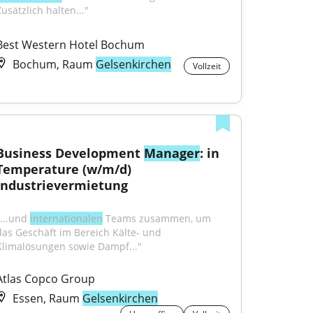
usätzlich halten..."
Best Western Hotel Bochum
Bochum, Raum
Gelsenkirchen
Vollzeit
Business Development 
Manager
: in 
Temperature (w/m/d) 
Industrievermietung
...und 
internationalen
 Teams zusammen, um 
das Geschäft im Bereich Kälte‑ und 
Klimalösungen sowie Dampf..."
Atlas Copco Group
Essen, Raum
Gelsenkirchen