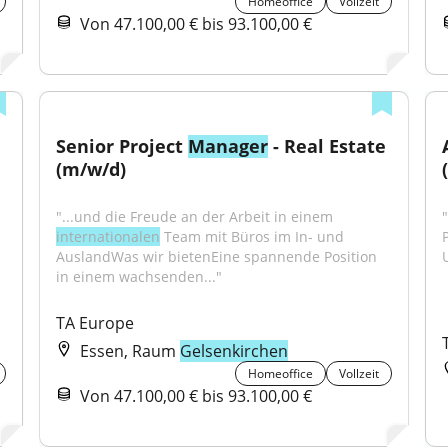
Homeoffice
Vollzeit
Von 47.100,00 € bis 93.100,00 €
Senior Project 
Manager
 - Real Estate 
(m/w/d)
"...und die Freude an der Arbeit in einem 
internationalen
 Team mit Büros im In- und 
AuslandWas wir bietenEine spannende Position 
in einem wachsenden..."
TA Europe
Essen, Raum
Gelsenkirchen
Homeoffice
Vollzeit
Von 47.100,00 € bis 93.100,00 €