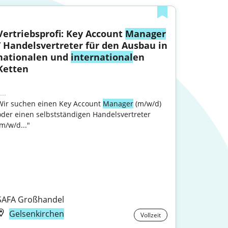
Vertriebsprofi: Key Account 
Manager
/ Handelsvertreter für den Ausbau in 
nationalen und 
international
en 
Ketten
...
Wir suchen einen Key Account 
Manager
 (m/w/d) 
oder einen selbstständigen Handelsvertreter 
m/w/d..."

SAFA Großhandel
Gelsenkirchen
Vollzeit