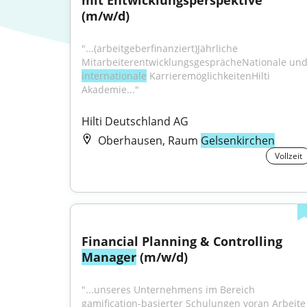
mit Entwicklungsperspektive 
(m/w/d)
"...(arbeitgeberfinanziert)Jährliche 
internationale
 KarrieremöglichkeitenHilti 
Akademie..."
Hilti Deutschland AG
Oberhausen, Raum
Gelsenkirchen
Vollzeit
Financial Planning & Controlling 
Manager
 (m/w/d)
"...unseres Unternehmens im Bereich 
gamification-basierter S