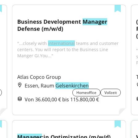
Business Development 
Manager
Defense (m/w/d)
"...closely with 
international
 teams and customer 
centers. You will report to the Business Line 
Manger GI.You..."
Atlas Copco Group
Essen, Raum
Gelsenkirchen
Homeoffice
Vollzeit
Von 36.600,00 € bis 115.800,00 €
Manager
:in Optimization (m/w/d)