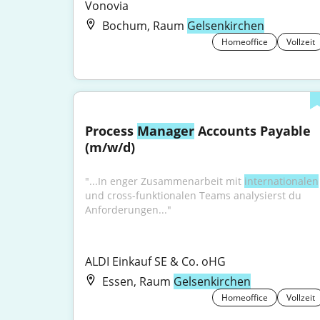
Vonovia
Bochum, Raum
Gelsenkirchen
Homeoffice
Vollzeit
Process 
Manager
 Accounts Payable 
(m/w/d)
"...In enger Zusammenarbeit mit 
internationalen
und cross-funktionalen Teams analysierst du 
Anforderungen..."
ALDI Einkauf SE & Co. oHG
Essen, Raum
Gelsenkirchen
Homeoffice
Vollzeit