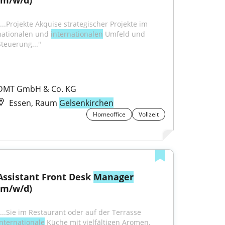
(m/w/d)
"...Projekte Akquise strategischer Projekte im 
nationalen und 
internationalen
 Umfeld und 
Steuerung..."
DMT GmbH & Co. KG
Essen, Raum
Gelsenkirchen
Homeoffice
Vollzeit
Assistant Front Desk 
Manager
(m/w/d)
"...Sie im Restaurant oder auf der Terrasse 
internationale
 Küche mit vielfältigen Aromen. 