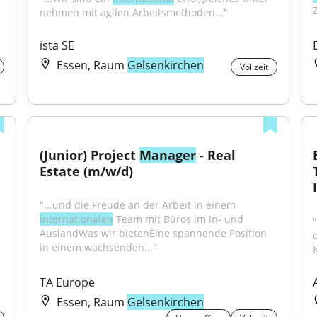
Z
neh­men mit agilen Arbeits­me­tho­den..."
ista SE
Essen, Raum
Gelsenkirchen
Vollzeit
(Junior) Project 
Manager
 - Real 
Estate (m/w/d)
"...und die Freude an der Arbeit in einem 
internationalen
 Team mit Büros im In- und 
"
AuslandWas wir bietenEine spannende Position 
in einem wachsenden..."
TA Europe
Essen, Raum
Gelsenkirchen