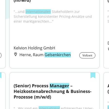
(m/w/d)
"...und 
internationalen
 Stakeholdern zur 
Sicherstellung konsistenter Pricing-Ansätze und 
einer marktgerechten..."
MitarbeiterentwicklungsgesprächeNationale und 
Kelvion Holding GmbH
Herne, Raum
Gelsenkirchen
Vollzeit
(Senior) Process 
Manager
 – 
Heizkostenabrechnung & Business-
Prozesse (m/w/d)
chulungen voran Arbeite 
"...Wir sind ein 
inter­na­ti­o­nal
 erfolg­rei­ches Unter­