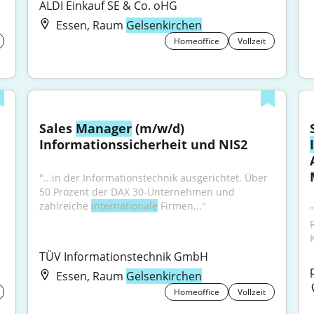
ALDI Einkauf SE & Co. oHG
Essen, Raum
Gelsenkirchen
Homeoffice
Vollzeit
Sales 
Manager
 (m/w/d) 
Informationssicherheit und NIS2
"...in der Informationstechnik ausgerichtet. Über 
50 Prozent der DAX 30-Unternehmen und 
zahlreiche 
internationale
 Firmen..."
TÜV Informationstechnik GmbH
Essen, Raum
Gelsenkirchen
Homeoffice
Vollzeit