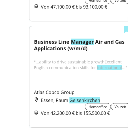
Homeoffice
Vollzeit
Von 47.100,00 € bis 93.100,00 €
Business Line 
Manager
 Air and Gas 
Applications (w/m/d)
"...ability to drive sustainable growthExcellent 
English communication skills for 
international
..."
Atlas Copco Group
Essen, Raum
Gelsenkirchen
Homeoffice
Vollzeit
Von 42.200,00 € bis 155.500,00 €