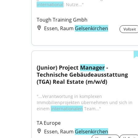
international
: Nutze..."
Tough Training Gmbh
Essen, Raum
Gelsenkirchen
Vollzeit
(Junior) Project 
Manager
 - 
Technische Gebäudeausstattung 
(TGA) Real Estate (m/w/d)
"...Verantwortung in komplexen 
Immobilienprojekten übernehmen und sich in 
einem 
internationalen
 Team..."
TA Europe
Essen, Raum
Gelsenkirchen