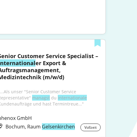
Senior Customer Service Specialist – 
International
er Export & 
Auftragsmanagement, 
Medizintechnik (m/w/d)
"...Als unser "Senior Customer Service 
Representative" 
managst
 du 
internationale
Kundenaufträge und hast Termintreue..."
phenox GmbH
Bochum, Raum
Gelsenkirchen
Vollzeit