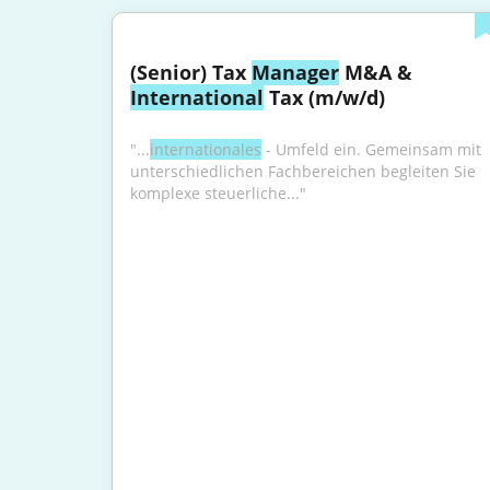
(Senior) Tax 
Manager
 M&A & 
International
 Tax (m/w/d)
"...
internationales
 - Umfeld ein. Gemeinsam mit 
unterschiedlichen Fachbereichen begleiten Sie 
komplexe steuerliche..."