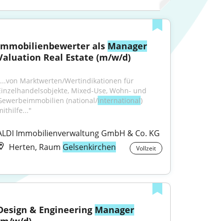
Immobilienbewerter als 
Manager
Valuation Real Estate (m/w/d)
"...von Marktwerten/Wertindikationen für 
Einzelhandelsobjekte, Mixed-Use, Wohn- und 
Gewerbeimmobilien (national/
international
) 
ithilfe..."
ALDI Immobilienverwaltung GmbH & Co. KG
Herten, Raum
Gelsenkirchen
Vollzeit
Design & Engineering 
Manager