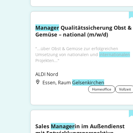
Manager
 Qualitätssicherung Obst & 
Gemüse – national (m/w/d)
"...über Obst & Gemüse zur erfolgreichen 
Umsetzung von nationalen und 
internationalen
Projekten..."
ALDI Nord
Essen, Raum
Gelsenkirchen
Homeoffice
Vollzeit
Sales 
Manager
in im Außendienst 