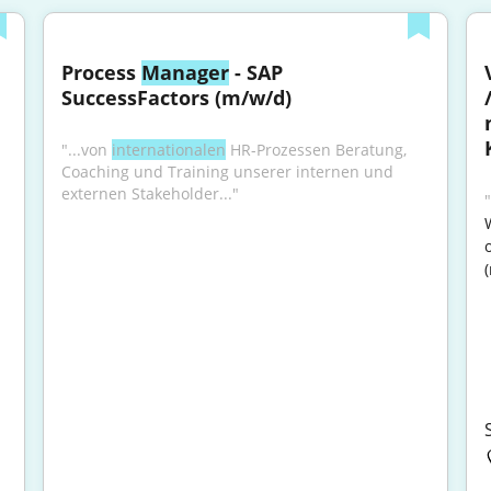
Process 
Manager
 - SAP 
SuccessFactors (m/w/d)
"...von 
internationalen
 HR-Prozessen Beratung, 
Coaching und Training unserer internen und 
externen Stakeholder..."
"
(