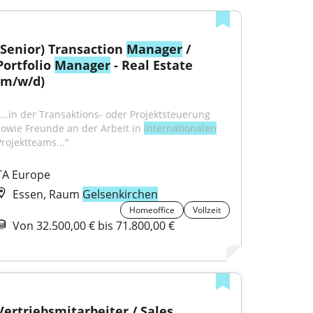
(Senior) Transaction 
Manager
 / 
Portfolio 
Manager
 - Real Estate 
(m/w/d)
"...in der Transaktions- oder Projektsteuerung 
sowie Freunde an der Arbeit in 
internationalen
Projektteams..."
TA Europe
Essen, Raum
Gelsenkirchen
Homeoffice
Vollzeit
Von 32.500,00 € bis 71.800,00 €
Vertriebsmitarbeiter / Sales 