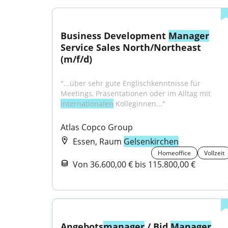
Business Development 
Manager
Service Sales North/Northeast 
(m/f/d)
"...über sehr gute Englischkenntnisse für 
Meetings, Präsentationen oder im Alltag mit 
internationalen
 Kolleginnen..."
Atlas Copco Group
Essen, Raum
Gelsenkirchen
Homeoffice
Vollzeit
Von 36.600,00 € bis 115.800,00 €
Angebots
manager
 / Bid 
Manager