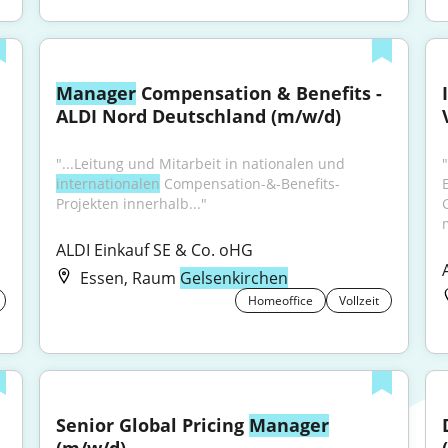
Manager
 Compensation & Benefits - 
ALDI Nord Deutschland (m/w/d)
"...Leitung und Mitarbeit in nationalen und 
internationalen
 Compensation-&-Benefits-
Projekten innerhalb..."
m
ALDI Einkauf SE & Co. oHG
Essen, Raum
Gelsenkirchen
Homeoffice
Vollzeit
Senior Global Pricing 
Manager