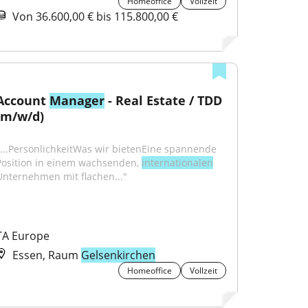
Homeoffice
Vollzeit
Von 36.600,00 € bis 115.800,00 €
Account 
Manager
 - Real Estate / TDD 
(m/w/d)
"...PersönlichkeitWas wir bietenEine spannende 
Position in einem wachsenden, 
internationalen
Unternehmen mit flachen..."
TA Europe
Essen, Raum
Gelsenkirchen
Homeoffice
Vollzeit