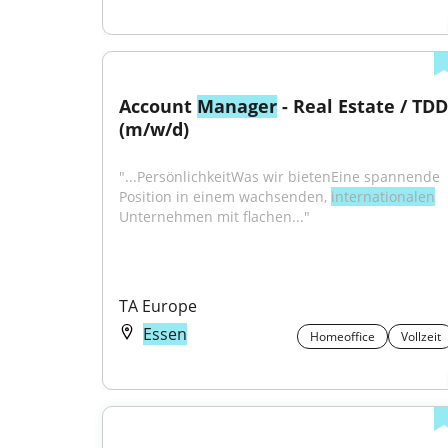
Account 
Manager
 - Real Estate / TDD 
(m/w/d)
"...PersönlichkeitWas wir bietenEine spannende 
Position in einem wachsenden, 
internationalen
Unternehmen mit flachen..."
TA Europe
Essen
Homeoffice
Vollzeit