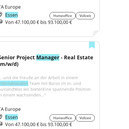
TA Europe
Essen
Homeoffice
Vollzeit
Von 47.100,00 € bis 93.100,00 €
Senior Project 
Manager
 - Real Estate 
(m/w/d)
"...und die Freude an der Arbeit in einem 
internationalen
 Team mit Büros im In- und 
AuslandWas wir bietenEine spannende Position 
in einem wachsenden..."
TA Europe
Essen
Homeoffice
Vollzeit
Von 47.100,00 € bis 93.100,00 €