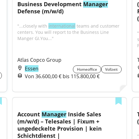
Business Development 
Manager
Defense (m/w/d)
"...closely with 
international
 teams and customer 
centers. You will report to the Business Line 
Manger GI.You..."
Atlas Copco Group
Essen
Homeoffice
Vollzeit
Von 36.600,00 € bis 115.800,00 €
Account 
Manager
 Inside Sales 
(m/w/d) – Telesales | Fixum + 
ungedeckelte Provision | kein 
Schichtdienst |