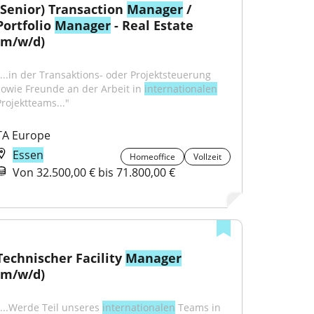
(Senior) Transaction 
Manager
 / 
Portfolio 
Manager
 - Real Estate 
(m/w/d)
"...in der Transaktions- oder Projektsteuerung 
sowie Freunde an der Arbeit in 
internationalen
Projektteams..."
TA Europe
Essen
Homeoffice
Vollzeit
Von 32.500,00 € bis 71.800,00 €
Technischer Facility 
Manager
(m/w/d)
"...Werde Teil unseres 
internationalen
 Teams in 