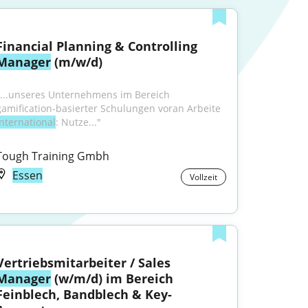
Financial Planning & Controlling 
Manager
 (m/w/d)
"...unseres Unternehmens im Bereich 
gamification-basierter Schulungen voran Arbeite 
international
: Nutze..."
Tough Training Gmbh
Essen
Vollzeit
Vertriebsmitarbeiter / Sales 
Manager
 (w/m/d) im Bereich 
Feinblech, Bandblech & Key-