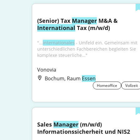
(Senior) Tax 
Manager
 M&A & 
International
 Tax (m/w/d)
"...
internationales
 - Umfeld ein. Gemeinsam mit 
unterschiedlichen Fachbereichen begleiten Sie 
komplexe steuerliche..."
Vonovia
Bochum, Raum
Essen
Homeoffice
Vollzeit
Sales 
Manager
 (m/w/d) 
Informationssicherheit und NIS2