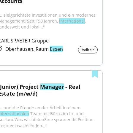
Accounts
"...zielgerichtete Investitionen und ein modernes 
Management. Seit 150 Jahren, 
international
, 
landesweit und lokal..."
CARL SPAETER Gruppe
Oberhausen, Raum
Essen
Vollzeit
(Junior) Project 
Manager
 - Real 
Estate (m/w/d)
"...und die Freude an der Arbeit in einem 
internationalen
 Team mit Büros im In- und 
AuslandWas wir bietenEine spannende Position 
in einem wachsenden..."