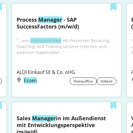
Process 
Manager
 - SAP 
SuccessFactors (m/w/d)
"...von 
internationalen
 HR-Prozessen Beratung, 
Coaching und Training unserer internen und 
externen Stakeholder..."
ALDI Einkauf SE & Co. oHG
Essen
Homeoffice
Vollzeit
Sales 
Manager
in im Außendienst 
mit Entwicklungsperspektive 
(m/w/d)