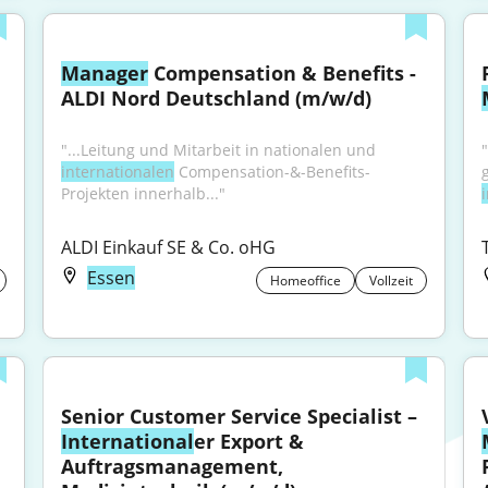
Manager
 Compensation & Benefits - 
ALDI Nord Deutschland (m/w/d)
"...Leitung und Mitarbeit in nationalen und 
internationalen
 Compensation-&-Benefits-
Projekten innerhalb..."
ALDI Einkauf SE & Co. oHG
Essen
Homeoffice
Vollzeit
Senior Customer Service Specialist – 
International
er Export & 
Auftragsmanagement, 