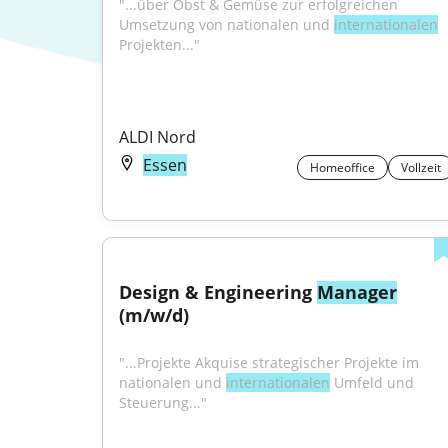
"...über Obst & Gemüse zur erfolgreichen 
Umsetzung von nationalen und 
internationalen
Projekten..."
ALDI Nord
Essen
Homeoffice
Vollzeit
Design & Engineering 
Manager
(m/w/d)
"...Projekte Akquise strategischer Projekte im 
nationalen und 
internationalen
 Umfeld und 
Steuerung..."