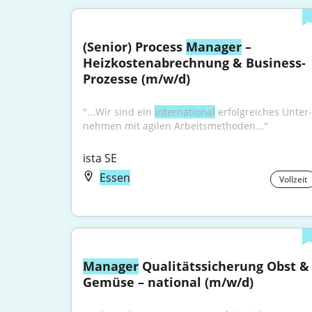
(Senior) Process 
Manager
 – 
Heizkostenabrechnung & Business-
Prozesse (m/w/d)
"...Wir sind ein 
inter­na­ti­o­nal
 erfolg­rei­ches Unter­
neh­men mit agilen Arbeits­me­tho­den..."
ista SE
Essen
Vollzeit
Manager
 Qualitätssicherung Obst & 
Gemüse – national (m/w/d)