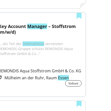
Key Account 
Manager
 – Stoffstrom 
(m/w/d)
...Als Teil der 
international
 vernetzten 
REMONDIS-Gruppe schützt REMONDIS Aqua 
Stoffstrom GmbH & Co..."
REMONDIS Aqua Stoffstrom GmbH & Co. KG
Mülheim an der Ruhr, Raum
Essen
Vollzeit