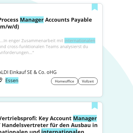
Process 
Manager
 Accounts Payable 
(m/w/d)
"...In enger Zusammenarbeit mit 
internationalen
und cross-funktionalen Teams analysierst du 
Anforderungen..."
ALDI Einkauf SE & Co. oHG
Essen
Homeoffice
Vollzeit
Vertriebsprofi: Key Account 
Manager
/ Handelsvertreter für den Ausbau in 
nationalen und 
international
en 