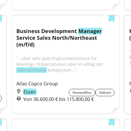
Business Development 
Manager
Service Sales North/Northeast 
(m/f/d)
"
"...über sehr gute Englischkenntnisse für 
Meetings, Präsentationen oder im Alltag mit 
internationalen
 Kolleginnen..."
Atlas Copco Group
Essen
Homeoffice
Vollzeit
Von 36.600,00 € bis 115.800,00 €