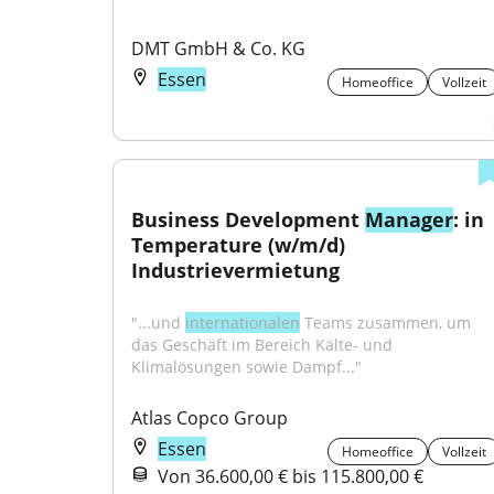
DMT GmbH & Co. KG
Essen
Homeoffice
Vollzeit
Business Development 
Manager
: in 
Temperature (w/m/d) 
Industrievermietung
"...und 
internationalen
 Teams zusammen, um 
das Geschäft im Bereich Kälte‑ und 
Klimalösungen sowie Dampf..."
Atlas Copco Group
Essen
Homeoffice
Vollzeit
Von 36.600,00 € bis 115.800,00 €