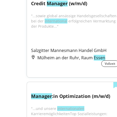
Credit 
Manager
 (w/m/d)
"...sowie global ansässige Handelsgesellschaften 
bei der 
international
 erfolgreichen Vermarktung 
der Produkte..."
Salzgitter Mannesmann Handel GmbH
Mülheim an der Ruhr, Raum
Essen
Vollzeit
Manager
:in Optimization (m/w/d)
"...und unsere 
internationalen
KarrieremöglichkeitenTop Sozialleistungen: 