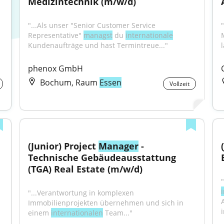
Medizintechnik (m/w/d)
"...Als unser "Senior Customer Service 
Representative" 
managst
 du 
internationale
Kundenaufträge und hast Termintreue..."
phenox GmbH
Bochum, Raum
Essen
Vollzeit
(Junior) Project 
Manager
 - 
Technische Gebäudeausstattung 
(TGA) Real Estate (m/w/d)
"...Verantwortung in komplexen 
Immobilienprojekten übernehmen und sich in 
einem 
internationalen
 Team..."