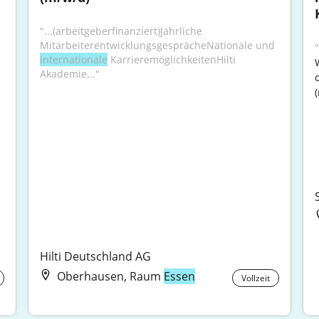
"...(arbeitgeberfinanziert)Jährliche 
MitarbeiterentwicklungsgesprächeNationale und 
"
internationale
 KarrieremöglichkeitenHilti 
Akademie..."
(
Hilti Deutschland AG
Oberhausen, Raum
Essen
Vollzeit