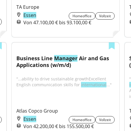
TA Europe
Essen
Homeoffice
Vollzeit
Von 47.100,00 € bis 93.100,00 €
Business Line 
Manager
 Air and Gas 
Applications (w/m/d)
"...ability to drive sustainable growthExcellent 
English communication skills for 
international
..."
Atlas Copco Group
Essen
Homeoffice
Vollzeit
Von 42.200,00 € bis 155.500,00 €