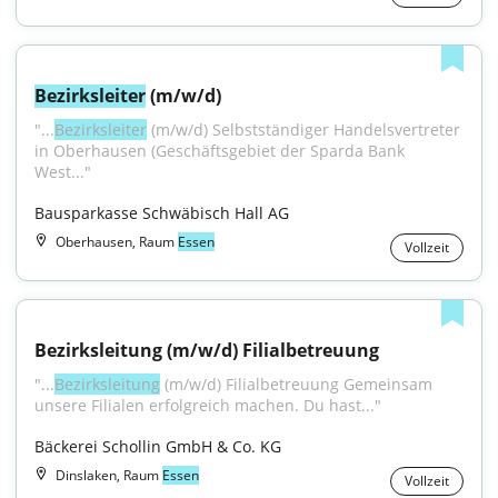
Bezirksleiter
 (m/w/d)
"...
Bezirksleiter
 (m/w/d) Selbstständiger Handelsvertreter 
in Oberhausen (Geschäftsgebiet der Sparda Bank 
West..."
Bausparkasse Schwäbisch Hall AG
Oberhausen, Raum
Essen
Vollzeit
Bezirksleitung (m/w/d) Filialbetreuung
"...
Bezirksleitung
 (m/w/d) Filialbetreuung Gemeinsam 
unsere Filialen erfolgreich machen. Du hast..."
Bäckerei Schollin GmbH & Co. KG
Dinslaken, Raum
Essen
Vollzeit