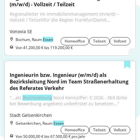
(m/w/d) - Vollzeit / Teilzeit
Regionalleiter im Immobilienmanagement (m/w/d) – 
Vollzeit / Teilzeitfür die Region FrankfurtDamit...
Vonovia SE
Bochum, Raum
Essen
Homeoffice
Teilzeit
Vollzeit
Von 41.200,00 € bis 119.200,00 €
Ingenieurin bzw. Ingenieur (w/m/d) als 
Bezirksleitung Nord im Team Straßenerhaltung 
des Referates Verkehr
"...als 
Bezirksleitung
 Nord Kennziffer: E 2026 - 069 (bitte 
bei Bewerbung angeben) unbefristet zu besetzen..."
Stadt Gelsenkirchen
Gelsenkirchen, Raum
Essen
Homeoffice
Teilzeit
Vollzeit
Von 50.000,00 € bis 67.500,00 € pro Jahr