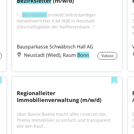
Bezirksleiter
 (m/w/d)
"...
Bezirksleiter
 (m/w/d) Selbstständiger 
Handelsvertreter § 84 HGB in Neustadt 
(Geschäftsgebiet der Raiffeisenbank..."
Bausparkasse Schwäbisch Hall AG
Neustadt (Wied), Raum
Bonn
Vollzeit
Regionalleiter 
Immobilienverwaltung (m/w/d)
Über Buena Buena macht alles rund um das 
Thema Immobilien so einfach und transparent 
wie den Kauf...
d