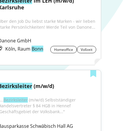
Bezirksleiter
 im LEH (m/w/d) 
Karlsruhe
Über den Job Du liebst starke Marken - wir lieben 
starke Persönlichkeiten! Werde Teil von Danone...
Danone GmbH
Köln, Raum
Bonn
Homeoffice
Vollzeit
Bezirksleiter
 (m/w/d)
...
Bezirksleiter
 (m/w/d) Selbstständiger 
Handelsvertreter § 84 HGB in Hennef 
(Geschäftsgebiet der Volksbank..."
Bausparkasse Schwäbisch Hall AG