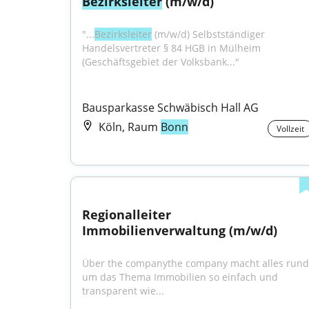
Bezirksleiter
 (m/w/d)
"...
Bezirksleiter
 (m/w/d) Selbstständiger 
Handelsvertreter § 84 HGB in Mülheim 
(Geschäftsgebiet der Volksbank..."
Bausparkasse Schwäbisch Hall AG
Köln, Raum
Bonn
Vollzeit
Regionalleiter 
Immobilienverwaltung (m/w/d)
Über the companythe company macht alles rund 
um das Thema Immobilien so einfach und 
transparent wie...