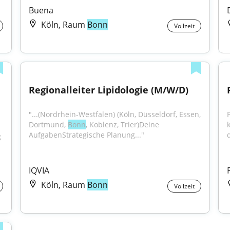
Buena
Köln, Raum
Bonn
Vollzeit
Regionalleiter Lipidologie (M/W/D)
"...(Nordrhein-Westfalen) (Köln, Düsseldorf, Essen, 
Dortmund, 
Bonn
, Koblenz, Trier)Deine 
AufgabenStrategische Planung..."
d
 
IQVIA
Köln, Raum
Bonn
Vollzeit