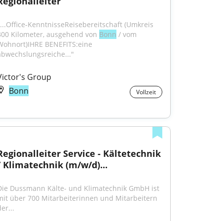
Regionalleiter
"...Office-KenntnisseReisebereitschaft (Umkreis 
300 Kilometer, ausgehend von 
Bonn
 / vom 
Wohnort)IHRE BENEFITS:eine 
abwechslungsreiche..."
Victor's Group
Bonn
Vollzeit
Regionalleiter Service - Kältetechnik 
/ Klimatechnik (m/w/d)...
Die Dussmann Kälte- und Klimatechnik GmbH ist 
mit über 700 Mitarbeiterinnen und Mitarbeitern 
er...