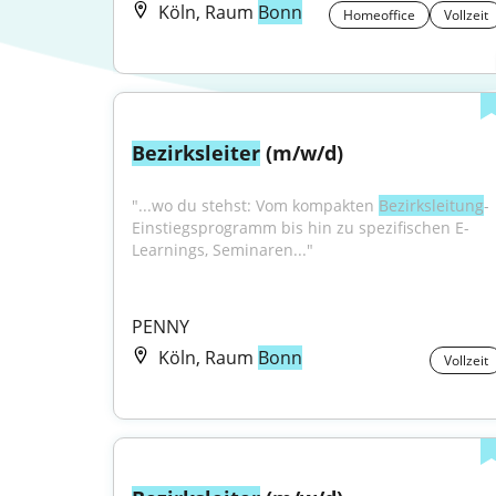
Köln, Raum
Bonn
Homeoffice
Vollzeit
Bezirksleiter
 (m/w/d)
"...wo du stehst: Vom kompakten 
Bezirksleitung
-
Einstiegsprogramm bis hin zu spezifischen E-
Learnings, Seminaren..."
PENNY
Köln, Raum
Bonn
Vollzeit