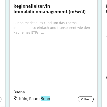
Regionalleiter/in 
Immobilienmanagement (m/w/d)
Buena macht alles rund um das Thema 
Immobilien so einfach und transparent wie den 
Kauf eines ETFs –...
K
Buena
Köln, Raum
Bonn
Vollzeit