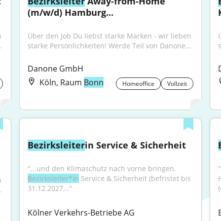
 
Bezirksleiter
 Away-from-Home 
(m/w/d) Hamburg...
 
Über den Job Du liebst starke Marken - wir lieben 
.
starke Persönlichkeiten! Werde Teil von Danone...
Danone GmbH
Köln, Raum
Bonn
Homeoffice
Vollzeit
Bezirksleiter
in Service & Sicherheit
"...und den Klimaschutz nach vorne bringen. 
"
Bezirksleiter*in
 Service & Sicherheit (befristet bis 
 
31.12.2027..."
.
Kölner Verkehrs-Betriebe AG