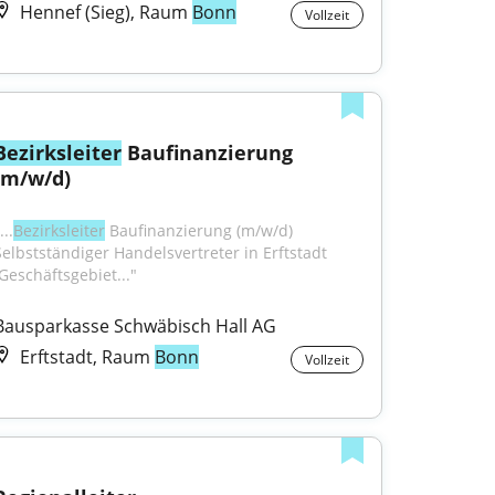
Hennef (Sieg), Raum
Bonn
Vollzeit
Bezirksleiter
 Baufinanzierung 
(m/w/d)
...
Bezirksleiter
 Baufinanzierung (m/w/d) 
Selbstständiger Handelsvertreter in Erftstadt 
(Geschäftsgebiet..."
Bausparkasse Schwäbisch Hall AG
Erftstadt, Raum
Bonn
Vollzeit