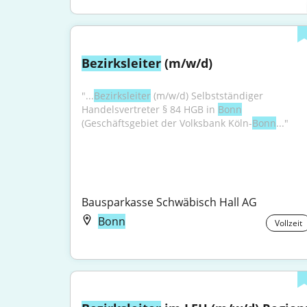
Bezirksleiter
 (m/w/d)
"...
Bezirksleiter
 (m/w/d) Selbstständiger 
Handelsvertreter § 84 HGB in 
Bonn
(Geschäftsgebiet der Volksbank Köln-
Bonn
..."
Bausparkasse Schwäbisch Hall AG
Bonn
Vollzeit