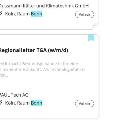
Dussmann Kälte- und Klimatechnik GmbH
Köln, Raum
Bonn
Vollzeit
Regionalleiter TGA (w/m/d)
PAUL macht Bestandsgebäude fit für eine 
klimaneutrale Zukunft. Als Technologieführer 
er...
PAUL Tech AG
Köln, Raum
Bonn
Vollzeit