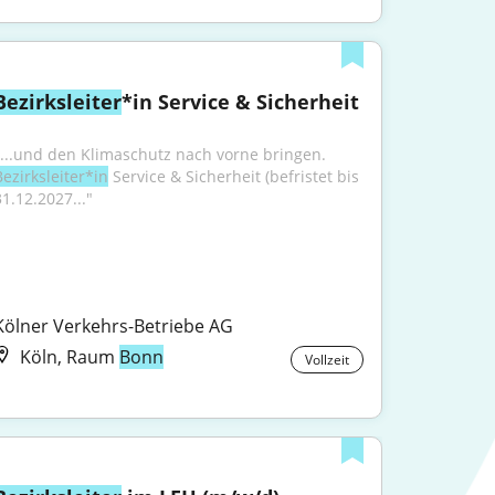
Bezirksleiter
*in Service & Sicherheit
"...und den Klimaschutz nach vorne bringen. 
Bezirksleiter*in
 Service & Sicherheit (befristet bis 
31.12.2027..."
Kölner Verkehrs-Betriebe AG
Köln, Raum
Bonn
Vollzeit