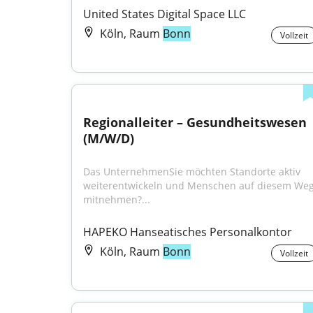
United States Digital Space LLC
Köln, Raum
Bonn
Vollzeit
Regionalleiter – Gesundheitswesen 
(M/W/D)
Das UnternehmenSie möchten Standorte aktiv 
weiterentwickeln und Menschen auf diesem Weg
mitnehmen?...
HAPEKO Hanseatisches Personalkontor
Köln, Raum
Bonn
Vollzeit