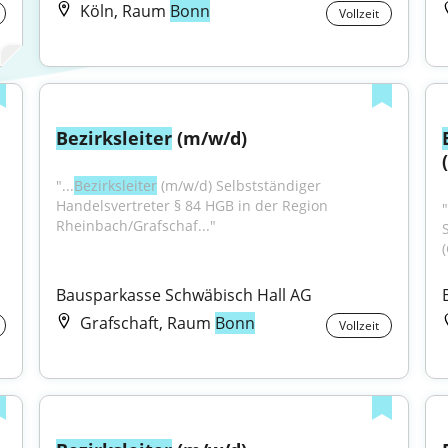
Köln, Raum
Bonn
Vollzeit
Bezirksleiter
 (m/w/d)
"...
Bezirksleiter
 (m/w/d) Selbstständiger 
Handelsvertreter § 84 HGB in der Region 
"
Rheinbach/Grafschaf..."
Bausparkasse Schwäbisch Hall AG
Grafschaft, Raum
Bonn
Vollzeit