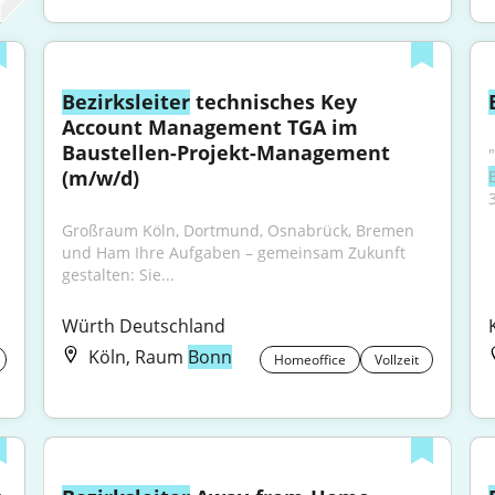
Bezirksleiter
 technisches Key 
Account Management TGA im 
Baustellen-Projekt-Management 
(m/w/d)
Großraum Köln, Dortmund, Osnabrück, Bremen 
und Ham Ihre Aufgaben – gemeinsam Zukunft 
gestalten: Sie...
Würth Deutschland
Köln, Raum
Bonn
Homeoffice
Vollzeit