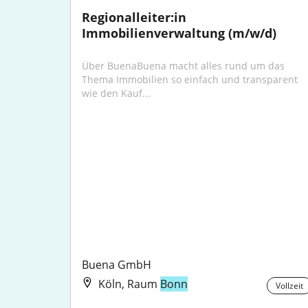
Regionalleiter:in 
Immobilienverwaltung (m/w/d)
Über BuenaBuena macht alles rund um das 
Thema Immobilien so einfach und transparent 
wie den Kauf...
Buena GmbH
Köln, Raum
Bonn
Vollzeit