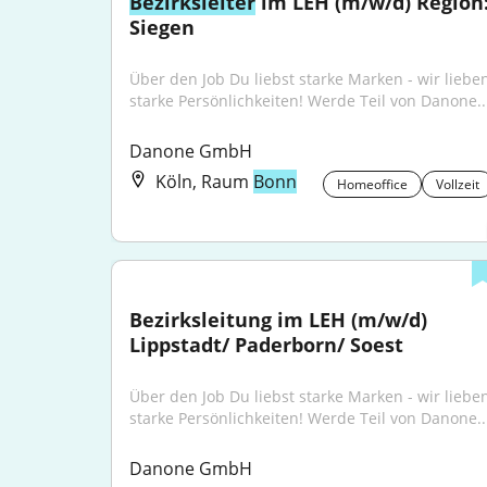
Bezirksleiter
 im LEH (m/w/d) Region:
Siegen
Über den Job Du liebst starke Marken - wir lieben
starke Persönlichkeiten! Werde Teil von Danone..
Danone GmbH
Köln, Raum
Bonn
Homeoffice
Vollzeit
Bezirksleitung im LEH (m/w/d) 
Lippstadt/ Paderborn/ Soest
Über den Job Du liebst starke Marken - wir lieben
starke Persönlichkeiten! Werde Teil von Danone..
Danone GmbH