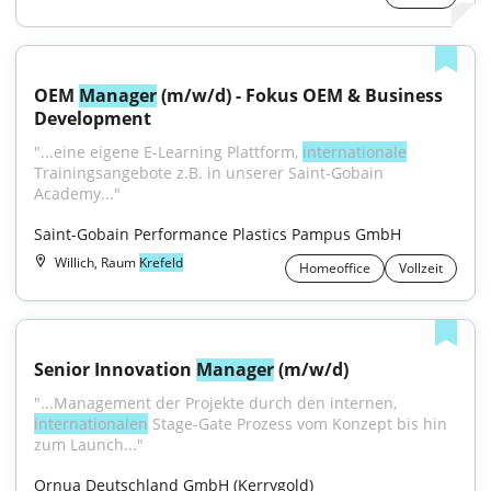
OEM 
Manager
 (m/w/d) - Fokus OEM & Business 
Development
"...eine eigene E-Learning Plattform, 
internationale
Trainingsangebote z.B. in unserer Saint-Gobain 
Academy..."
Saint-Gobain Performance Plastics Pampus GmbH
Willich, Raum
Krefeld
Homeoffice
Vollzeit
Senior Innovation 
Manager
 (m/w/d)
"...Management der Projekte durch den internen, 
internationalen
 Stage-Gate Prozess vom Konzept bis hin 
zum Launch..."
Ornua Deutschland GmbH (Kerrygold)