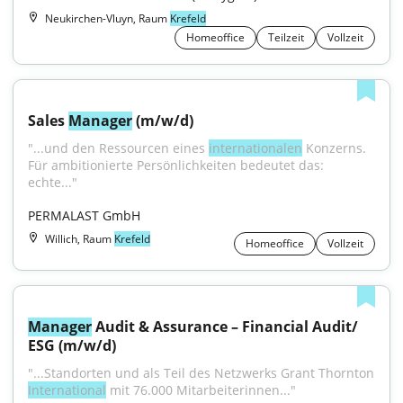
Neukirchen-Vluyn, Raum
Krefeld
Homeoffice
Teilzeit
Vollzeit
Sales 
Manager
 (m/w/d)
"...und den Ressourcen eines 
internationalen
 Konzerns. 
Für ambitionierte Persönlichkeiten bedeutet das: 
echte..."
PERMALAST GmbH
Willich, Raum
Krefeld
Homeoffice
Vollzeit
Manager
 Audit & Assurance – Financial Audit/ 
ESG (m/w/d)
"...Standorten und als Teil des Netzwerks Grant Thornton 
International
 mit 76.000 Mitarbeiterinnen..."