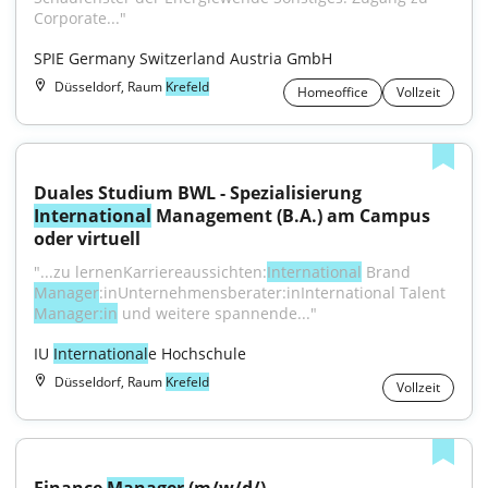
Corporate..."
SPIE Germany Switzerland Austria GmbH
Düsseldorf, Raum
Krefeld
Homeoffice
Vollzeit
Duales Studium BWL - Spezialisierung 
International
 Management (B.A.) am Campus 
oder virtuell
"...zu lernenKarriereaussichten:
International
 Brand 
Manager
:inUnternehmensberater:inInternational Talent 
Manager:in
 und weitere spannende..."
IU 
International
e Hochschule
Düsseldorf, Raum
Krefeld
Vollzeit