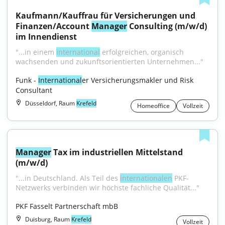
Kaufmann/Kauffrau für Versicherungen und 
Finanzen/Account 
Manager
 Consulting (m/w/d) 
im Innendienst
"...in einem 
international
 erfolgreichen, organisch 
wachsenden und zukunftsorientierten Unternehmen..."
Funk - 
International
er Versicherungsmakler und Risk 
Consultant
Düsseldorf, Raum
Krefeld
Homeoffice
Vollzeit
Manager
 Tax im industriellen Mittelstand 
(m/w/d)
"...in Deutschland. Als Teil des 
internationalen
 PKF-
Netzwerks verbinden wir höchste fachliche Qualität..."
PKF Fasselt Partnerschaft mbB
Duisburg, Raum
Krefeld
Vollzeit