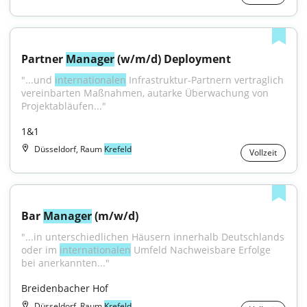
Partner 
Manager
 (w/m/d) Deployment
"...und 
internationalen
 Infrastruktur-Partnern vertraglich 
vereinbarten Maßnahmen, autarke Überwachung von 
Projektabläufen..."
1&1
Düsseldorf, Raum
Krefeld
Vollzeit
Bar 
Manager
 (m/w/d)
"...in unterschiedlichen Häusern innerhalb Deutschlands 
oder im 
internationalen
 Umfeld Nachweisbare Erfolge 
bei anerkannten..."
Breidenbacher Hof
Düsseldorf, Raum
Krefeld