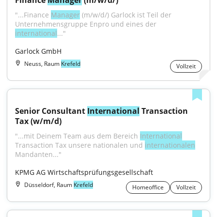
Finance 
Manager
 (m/w/d/)
"...Finance 
Manager
 (m/w/d/) Garlock ist Teil der 
Unternehmensgruppe Enpro und eines der 
international
..."
Garlock GmbH
Neuss, Raum
Krefeld
Vollzeit
Senior Consultant 
International
 Transaction 
Tax (w/m/d)
"...mit Deinem Team aus dem Bereich 
International
Transaction Tax unsere nationalen und 
internationalen
Mandanten..."
KPMG AG Wirtschaftsprüfungsgesellschaft
Düsseldorf, Raum
Krefeld
Homeoffice
Vollzeit