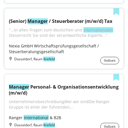
(Senior) 
Manager
 / Steuerberater (m/w/d) Tax
"...in allen Fragen zum deutschen und 
internationalen
Steuerrecht Sie sind der verantwortliche Experte..."
Nexia GmbH Wirtschaftsprüfungsgesellschaft / 
Steuerberatungsgesellschaft
Düsseldorf, Raum
Krefeld
Vollzeit
Manager
 Personal- & Organisationsentwicklung 
(m/w/d)
UnternehmensbeschreibungWer wir sindDie Ranger 
Gruppe ist einer der führenden...
Ranger 
International
 & B2B
Düsseldorf, Raum
Krefeld
Vollzeit