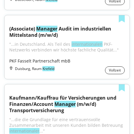
Vollzeit
(Associate) 
Manager
 Audit im industriellen 
Mittelstand (m/w/d)
"...in Deutschland. Als Teil des 
internationalen
 PKF-
Netzwerks verbinden wir höchste fachliche Qualität..."
PKF Fasselt Partnerschaft mbB
Duisburg, Raum
Krefeld
Vollzeit
Kaufmann/Kauffrau für Versicherungen und 
Finanzen/Account 
Manager
 (m/w/d) 
Transportversicherung
"...die die Grundlage für eine vertrauensvolle 
Zusammenarbeit mit unseren Kunden bilden Betreuung 
internationaler
..."