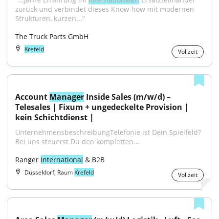
zurück und verbindet dieses Know-how mit modernen 
Strukturen, kurzen..."
The Truck Parts GmbH
Krefeld
Vollzeit
Account 
Manager
 Inside Sales (m/w/d) – 
Telesales | Fixum + ungedeckelte Provision | 
kein Schichtdienst |
UnternehmensbeschreibungTelefonie ist Dein Spielfeld? 
Bei uns steuerst Du den kompletten...
Ranger 
International
 & B2B
Düsseldorf, Raum
Krefeld
Vollzeit