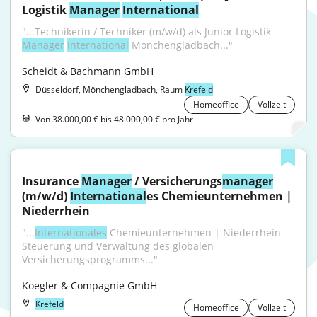
Logistik 
Manager
International
"...Technikerin / Techniker (m/w/d) als Junior Logistik 
Manager
International
 Mönchengladbach..."
Scheidt & Bachmann GmbH
Düsseldorf, Mönchengladbach, Raum
Krefeld
Homeoffice
Vollzeit
Von 38.000,00 € bis 48.000,00 € pro Jahr
Insurance 
Manager
 / Versicherungs
manager
(m/w/d) 
International
es Chemieunternehmen | 
Niederrhein
"...
Internationales
 Chemieunternehmen | Niederrhein 
Steuerung und Verwaltung des globalen 
Versicherungsprogramms..."
Koegler & Compagnie GmbH
Krefeld
Homeoffice
Vollzeit