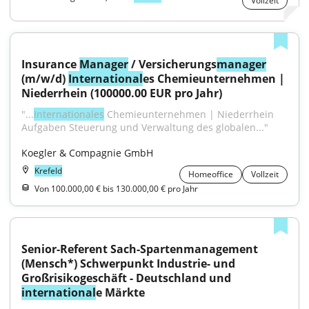
Vollzeit
Insurance 
Manager
 / Versicherungs
manager
(m/w/d) 
International
es Chemieunternehmen | 
Niederrhein (100000.00 EUR pro Jahr)
"...
Internationales
 Chemieunternehmen | Niederrhein 
Aufgaben Steuerung und Verwaltung des globalen..."
Koegler & Compagnie GmbH
Krefeld
Homeoffice
Vollzeit
Von 100.000,00 € bis 130.000,00 € pro Jahr
Senior-Referent Sach-Spartenmanagement 
(Mensch*) Schwerpunkt Industrie- und 
Großrisikogeschäft - Deutschland und 
international
e Märkte