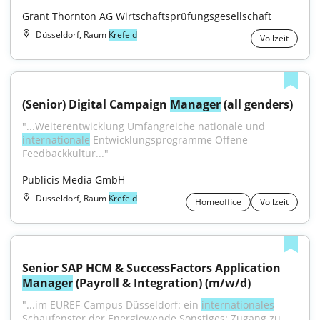
Grant Thornton AG Wirtschaftsprüfungsgesellschaft
Düsseldorf, Raum
Krefeld
Vollzeit
(Senior) Digital Campaign 
Manager
 (all genders)
"...Weiterentwicklung Umfangreiche nationale und 
internationale
 Entwicklungsprogramme Offene 
Feedbackkultur..."
Publicis Media GmbH
Düsseldorf, Raum
Krefeld
Homeoffice
Vollzeit
Senior SAP HCM & SuccessFactors Application 
Manager
 (Payroll & Integration) (m/w/d)
"...im EUREF-Campus Düsseldorf: ein 
internationales
Schaufenster der Energiewende Sonstiges: Zugang zu 