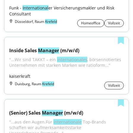
Funk - 
International
er Versicherungsmakler und Risk 
Consultant
Düsseldorf, Raum
Krefeld
Homeoffice
Vollzeit
Inside Sales 
Manager
 (m/w/d)
"...Wir sind TAKKT – ein 
internationales
, börsennotiertes 
Unternehmen mit starken Marken wie ratioform..."
kaiserkraft
Duisburg, Raum
Krefeld
Vollzeit
(Senior) Sales 
Manager
 (m/w/d)
"...aus den Augen.Für 
internationale
 Top-Brands 
schaffen wir aufmerksamkeitsstarke 