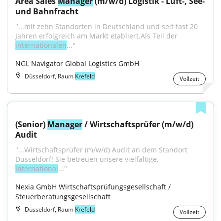
Area Sales 
Manager
 (m/w/d) Logistik - Luft-, See- 
und Bahnfracht
"...mit zehn Standorten in Deutschland und seit fast 20 
Jahren erfolgreich am Markt etabliert.Als Teil der 
internationalen
..."
NGL Navigator Global Logistics GmbH
Düsseldorf, Raum
Krefeld
Vollzeit
(Senior) 
Manager
 / Wirtschaftsprüfer (m/w/d) 
Audit
"...Wirtschaftsprüfer (m/w/d) Audit an dem Standort 
Düsseldorf! Sie betreuen unsere vielfältige, 
international
..."
Nexia GmbH Wirtschaftsprüfungsgesellschaft / 
Steuerberatungsgesellschaft
Düsseldorf, Raum
Krefeld
Vollzeit