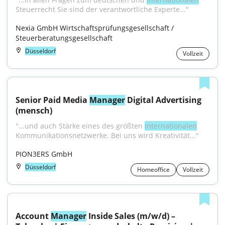
Steuerrecht Sie sind der verantwortliche Experte..."
Nexia GmbH Wirtschaftsprüfungsgesellschaft / 
Steuerberatungsgesellschaft
Düsseldorf
Vollzeit
Senior Paid Media 
Manager
 Digital Advertising 
(mensch)
"...und auch Stärke eines des größten 
internationalen
Kommunikationsnetzwerke. Bei uns wird Kreativität..."
PION3ERS GmbH
Düsseldorf
Homeoffice
Vollzeit
Account 
Manager
 Inside Sales (m/w/d) – 