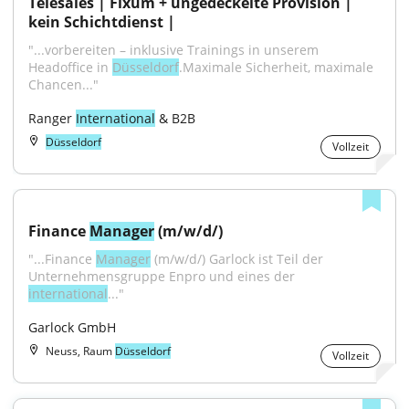
Telesales | Fixum + ungedeckelte Provision | 
kein Schichtdienst |
"...vorbereiten – inklusive Trainings in unserem 
Headoffice in 
Düsseldorf
.Maximale Sicherheit, maximale 
Chancen..."
Ranger 
International
 & B2B
Düsseldorf
Vollzeit
Finance 
Manager
 (m/w/d/)
"...Finance 
Manager
 (m/w/d/) Garlock ist Teil der 
Unternehmensgruppe Enpro und eines der 
international
..."
Garlock GmbH
Neuss, Raum
Düsseldorf
Vollzeit