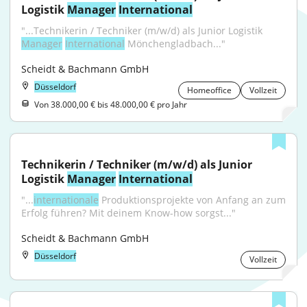
Logistik 
Manager
International
"...Technikerin / Techniker (m/w/d) als Junior Logistik 
Manager
International
 Mönchengladbach..."
Scheidt & Bachmann GmbH
Düsseldorf
Homeoffice
Vollzeit
Von 38.000,00 € bis 48.000,00 € pro Jahr
Technikerin / Techniker (m/w/d) als Junior 
Logistik 
Manager
International
"...
internationale
 Produktionsprojekte von Anfang an zum 
Erfolg führen? Mit deinem Know-how sorgst..."
Scheidt & Bachmann GmbH
Düsseldorf
Vollzeit