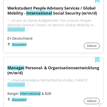
Werkstudent People Advisory Services / Global 
Mobility - 
International
 Social Security (w/m/d)
"...ist wie du.Deine AufgabenAls Teil unseres People 
Advisory Services Teams im Bereich Global Mobility in 
Düsseldorf
..."
EY Deutschland
Düsseldorf
Vollzeit
Manager
 Personal- & Organisationsentwicklung 
(m/w/d)
"...InternationalJana HefnerWahlerstraße 2140472 
Düsseldorf
..."
Ranger 
International
 & B2B
Düsseldorf
Vollzeit