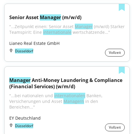
Senior Asset 
Manager
 (m/w/d)
"...Zeitpunkt einen: Senior Asset 
Manager
 (m/w/d) Starker 
Teamspirit: Eine 
internationale
 wertschätzende..."
Lianeo Real Estate GmbH
Düsseldorf
Vollzeit
Manager
 Anti-Money Laundering & Compliance 
(Financial Services) (w/m/d)
"...bei nationalen und 
internationalen
 Banken, 
Versicherungen und Asset 
Managern
 in den 
Bereichen..."
EY Deutschland
Düsseldorf
Vollzeit