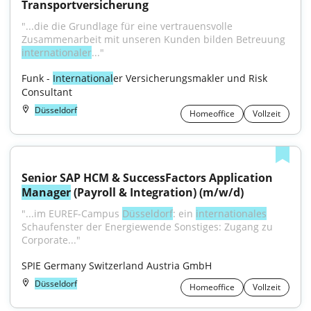
Transportversicherung
"...die die Grundlage für eine vertrauensvolle 
Zusammenarbeit mit unseren Kunden bilden Betreuung 
internationaler
..."
Funk - 
International
er Versicherungsmakler und Risk 
Consultant
Düsseldorf
Homeoffice
Vollzeit
Senior SAP HCM & SuccessFactors Application 
Manager
 (Payroll & Integration) (m/w/d)
"...im EUREF-Campus 
Düsseldorf
: ein 
internationales
Schaufenster der Energiewende Sonstiges: Zugang zu 
Corporate..."
SPIE Germany Switzerland Austria GmbH
Düsseldorf
Homeoffice
Vollzeit