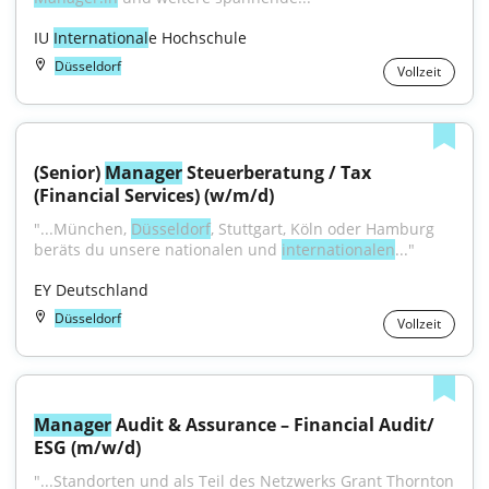
IU 
International
e Hochschule
Düsseldorf
Vollzeit
(Senior) 
Manager
 Steuerberatung / Tax 
(Financial Services) (w/m/d)
"...München, 
Düsseldorf
, Stuttgart, Köln oder Hamburg 
beräts du unsere nationalen und 
internationalen
..."
EY Deutschland
Düsseldorf
Vollzeit
Manager
 Audit & Assurance – Financial Audit/ 
ESG (m/w/d)
"...Standorten und als Teil des Netzwerks Grant Thornton 