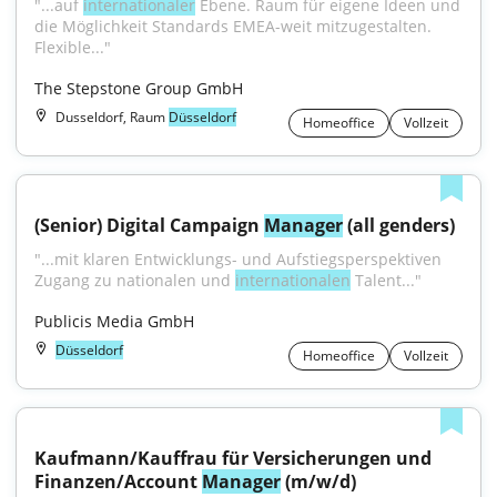
"...auf 
internationaler
 Ebene. Raum für eigene Ideen und 
die Möglichkeit Standards EMEA-weit mitzugestalten. 
Flexible..."
The Stepstone Group GmbH
Dusseldorf, Raum
Düsseldorf
Homeoffice
Vollzeit
(Senior) Digital Campaign 
Manager
 (all genders)
"...mit klaren Entwicklungs- und Aufstiegsperspektiven 
Zugang zu nationalen und 
internationalen
 Talent..."
Publicis Media GmbH
Düsseldorf
Homeoffice
Vollzeit
Kaufmann/Kauffrau für Versicherungen und 
Finanzen/Account 
Manager
 (m/w/d) 