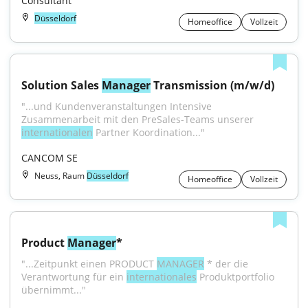
Consultant
Düsseldorf
Homeoffice
Vollzeit
Solution Sales 
Manager
 Transmission (m/w/d)
"...und Kundenveranstaltungen Intensive 
Zusammenarbeit mit den PreSales-Teams unserer 
internationalen
 Partner Koordination..."
CANCOM SE
Neuss, Raum
Düsseldorf
Homeoffice
Vollzeit
Product 
Manager
*
"...Zeitpunkt einen PRODUCT 
MANAGER
 * der die 
Verantwortung für ein 
internationales
 Produktportfolio 
übernimmt..."