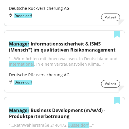
Deutsche Rückversicherung AG
Düsseldorf
Vollzeit
Manager
 Informationssicherheit & ISMS 
(Mensch*) im qualitativen Risikomanagement
"...Wir möchten mit Ihnen wachsen. In Deutschland und 
international
. In einem vertrauensvollen Klima..."
Deutsche Rückversicherung AG
Düsseldorf
Vollzeit
Manager
 Business Development (m/w/d) - 
Produktpartnerbetreuung
"...RathWahlerstraße 2140472 
Düsseldorf
..."