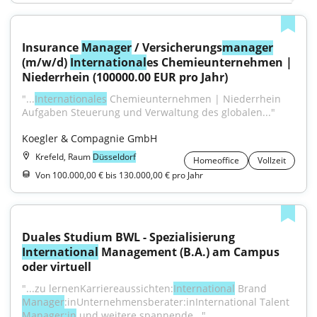
Insurance 
Manager
 / Versicherungs
manager
(m/w/d) 
International
es Chemieunternehmen | 
Niederrhein (100000.00 EUR pro Jahr)
"...
Internationales
 Chemieunternehmen | Niederrhein 
Aufgaben Steuerung und Verwaltung des globalen..."
Koegler & Compagnie GmbH
Krefeld, Raum
Düsseldorf
Homeoffice
Vollzeit
Von 100.000,00 € bis 130.000,00 € pro Jahr
Duales Studium BWL - Spezialisierung 
International
 Management (B.A.) am Campus 
oder virtuell
"...zu lernenKarriereaussichten:
International
 Brand 
Manager
:inUnternehmensberater:inInternational Talent 
Manager:in
 und weitere spannende..."