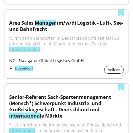
Area Sales 
Manager
 (m/w/d) Logistik - Luft-, See- 
und Bahnfracht
"...mit zehn Standorten in Deutschland und seit fast 20 
Jahren erfolgreich am Markt etabliert.Als Teil der 
internationalen
..."
NGL Navigator Global Logistics GmbH
Düsseldorf
Vollzeit
Senior-Referent Sach-Spartenmanagement 
(Mensch*) Schwerpunkt Industrie- und 
Großrisikogeschäft - Deutschland und 
international
e Märkte
"...Wir möchten mit Ihnen wachsen. In Deutschland und 
international
. In einem vertrauensvollen Klima..."