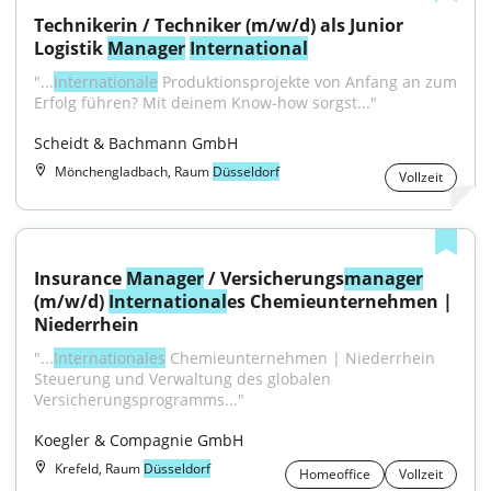
Technikerin / Techniker (m/w/d) als Junior 
Logistik 
Manager
International
"...
internationale
 Produktionsprojekte von Anfang an zum 
Erfolg führen? Mit deinem Know-how sorgst..."
Scheidt & Bachmann GmbH
Mönchengladbach, Raum
Düsseldorf
Vollzeit
Insurance 
Manager
 / Versicherungs
manager
(m/w/d) 
International
es Chemieunternehmen | 
Niederrhein
"...
Internationales
 Chemieunternehmen | Niederrhein 
Steuerung und Verwaltung des globalen 
Versicherungsprogramms..."
Koegler & Compagnie GmbH
Krefeld, Raum
Düsseldorf
Homeoffice
Vollzeit