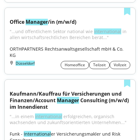
Office 
Manager
/in (m/w/d)
"...und öffentlichem Sektor national wie 
international
 in 
allen wirtschaftsrechtlichen Bereichen berät..."
ORTHPARTNERS Rechtsanwaltsgesellschaft mbH & Co. 
KG
Düsseldorf
Homeoffice
Teilzeit
Vollzeit
Kaufmann/Kauffrau für Versicherungen und 
Finanzen/Account 
Manager
 Consulting (m/w/d) 
im Innendienst
"...in einem 
international
 erfolgreichen, organisch 
wachsenden und zukunftsorientierten Unternehmen..."
Funk - 
International
er Versicherungsmakler und Risk 