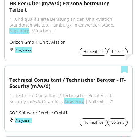
HR Recruiter (m/w/d) Personalbetreuung 
Teilzeit
"...und qualifizierte Beratung an den Unit Aviation 
Standorten wie z.B. Hamburg-Finkenwerder, Stade, 
Augsburg
, München..."
Orizon GmbH, Unit Aviation
Augsburg
Homeoffice
Teilzeit
Technical Consultant / Technischer Berater – IT-
Security (m/w/d)
"...Technical Consultant / Technischer Berater – IT-
Security (m/w/d) Standort: 
Augsburg
 | Vollzeit |..."
SOS Software Service GmbH
Augsburg
Homeoffice
Vollzeit