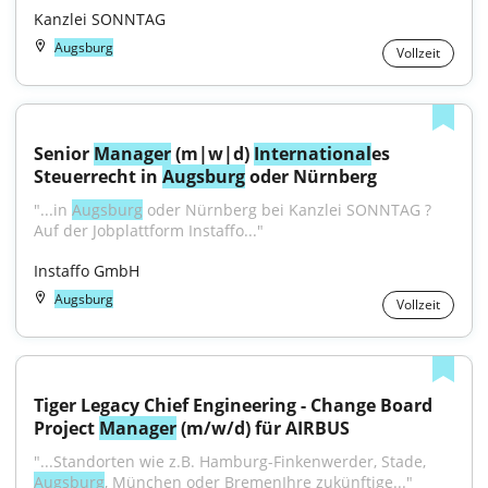
Kanzlei SONNTAG
Augsburg
Vollzeit
Senior 
Manager
 (m|w|d) 
International
es 
Steuerrecht in 
Augsburg
 oder Nürnberg
"...in 
Augsburg
 oder Nürnberg bei Kanzlei SONNTAG ? 
Auf der Jobplattform Instaffo..."
Instaffo GmbH
Augsburg
Vollzeit
Tiger Legacy Chief Engineering - Change Board 
Project 
Manager
 (m/w/d) für AIRBUS
"...Standorten wie z.B. Hamburg-Finkenwerder, Stade, 
Augsburg
, München oder BremenIhre zukünftige..."