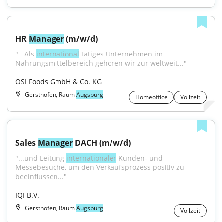
HR 
Manager
 (m/w/d)
"...Als 
international
 tätiges Unternehmen im 
Nahrungsmittelbereich gehören wir zur weltweit..."
OSI Foods GmbH & Co. KG
Gersthofen, Raum
Augsburg
Homeoffice
Vollzeit
Sales 
Manager
 DACH (m/w/d)
"...und Leitung 
internationaler
 Kunden- und 
Messebesuche, um den Verkaufsprozess positiv zu 
beeinflussen..."
IQI B.V.
Gersthofen, Raum
Augsburg
Vollzeit