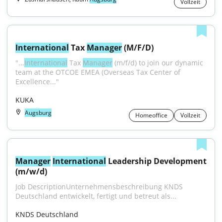
Vollzeit
International
 Tax 
Manager
 (M/F/D)
"...
International
 Tax 
Manager
 (m/f/d) to join our dynamic 
team at the OTCOE EMEA (Overseas Tax Center of 
Excellence..."
KUKA
Augsburg
Homeoffice
Vollzeit
Manager
International
 Leadership Development 
(m/w/d)
Job DescriptionUnternehmensbeschreibung KNDS 
Deutschland entwickelt, fertigt und betreut als...
KNDS Deutschland