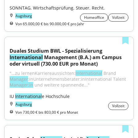
SONNTAG. Wirtschaftsprüfung. Steuer. Recht.
Augsburg
Homeoffice
Vollzeit
Von 65.000,00 € bis 90.000,00 € pro Jahr
Duales Studium BWL - Spezialisierung 
International
 Management (B.A.) am Campus 
oder virtuell (730.00 EUR pro Monat)
"...zu lernenKarriereaussichten:
International
 Brand 
Manager
:inUnternehmensberater:inInternational Talent 
Manager:in
 und weitere spannende..."
IU 
International
e Hochschule
Augsburg
Vollzeit
Von 730,00 € bis 803,00 € pro Monat