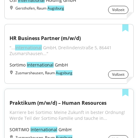
OSI 
International
 Holding GmbH
Gersthofen, Raum
Augsburg
Vollzeit
HR Business Partner (m/w/d)
"...
International
 GmbH, Dreilindenstraße 5, 86441 
Zusmarshausen..."
Sortimo 
International
 GmbH
Zusmarshausen, Raum
Augsburg
Vollzeit
Praktikum (m/w/d) – Human Resources
Karriere bei Sortimo: Meine Zukunft in bester Ordnung! 
Werde Teil der Sortimo Familie und tauche in...
SORTIMO 
International
 GmbH
Zusmarshausen, Raum
Augsburg