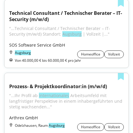
Technical Consultant / Technischer Berater – IT-
Security (m/w/d)
"...Technical Consultant / Technischer Berater – IT-
Security (m/w/d) Standort: 
Augsburg
 | Vollzeit |..."
SOS Software Service GmbH
Augsburg
Homeoffice
Vollzeit
Von 40.000,00 € bis 60.000,00 € pro Jahr
Prozess- & Projektkoordinator:in (m/w/d)
"...Ihr Profil ab 
Internationales
 Arbeitsumfeld mit 
langfristiger Perspektive in einem inhabergeführten und 
stetig wachsenden..."
Arthrex GmbH
Odelzhausen, Raum
Augsburg
Homeoffice
Vollzeit