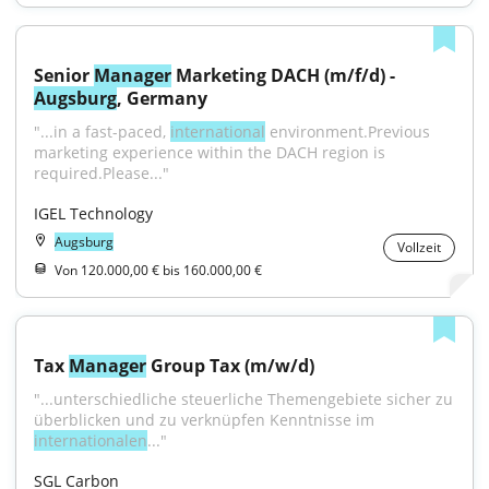
Senior 
Manager
 Marketing DACH (m/f/d) - 
Augsburg
, Germany
"...in a fast-paced, 
international
 environment.Previous 
marketing experience within the DACH region is 
required.Please..."
IGEL Technology
Augsburg
Vollzeit
Von 120.000,00 € bis 160.000,00 €
Tax 
Manager
 Group Tax (m/w/d)
"...unterschiedliche steuerliche Themengebiete sicher zu 
überblicken und zu verknüpfen Kenntnisse im 
internationalen
..."
SGL Carbon