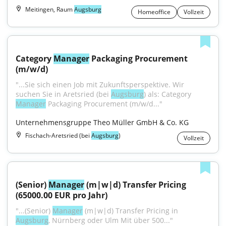
Meitingen, Raum
Augsburg
Homeoffice
Vollzeit
Category 
Manager
 Packaging Procurement 
(m/w/d)
"...Sie sich einen Job mit Zukunftsperspektive. Wir 
suchen Sie in Aretsried (bei 
Augsburg
) als: Category 
Manager
 Packaging Procurement (m/w/d..."
Unternehmensgruppe Theo Müller GmbH & Co. KG
Fischach-Aretsried (bei
Augsburg
)
Vollzeit
(Senior) 
Manager
 (m|w|d) Transfer Pricing 
(65000.00 EUR pro Jahr)
"...(Senior) 
Manager
 (m|w|d) Transfer Pricing in 
Augsburg
, Nürnberg oder Ulm Mit über 500..."