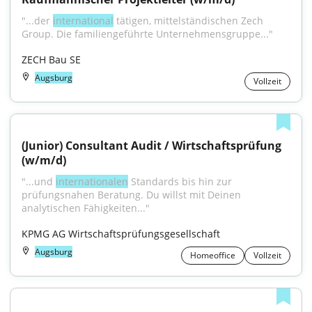
"...der 
in­ter­na­tio­nal
 tä­ti­gen, mit­tel­stän­di­schen Zech 
Group. Die fa­mi­lien­ge­führ­te Un­ter­neh­mens­grup­pe..."
ZECH Bau SE
Augsburg
Vollzeit
(Junior) Consultant Audit / Wirtschaftsprüfung 
(w/m/d)
"...und 
internationalen
 Standards bis hin zur 
prüfungsnahen Beratung. Du willst mit Deinen 
analytischen Fähigkeiten..."
KPMG AG Wirtschaftsprüfungsgesellschaft
Augsburg
Homeoffice
Vollzeit