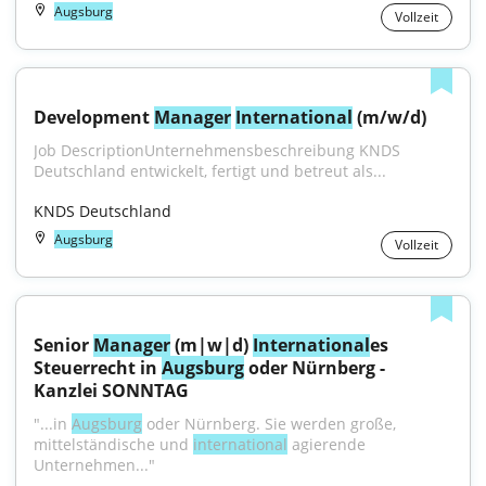
Augsburg
Vollzeit
Development 
Manager
International
 (m/w/d)
Job DescriptionUnternehmensbeschreibung KNDS 
Deutschland entwickelt, fertigt und betreut als...
KNDS Deutschland
Augsburg
Vollzeit
Senior 
Manager
 (m|w|d) 
International
es 
Steuerrecht in 
Augsburg
 oder Nürnberg - 
Kanzlei SONNTAG
"...in 
Augsburg
 oder Nürnberg. Sie werden große, 
mittelständische und 
international
 agierende 
Unternehmen..."