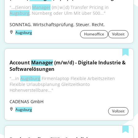
"...(Senior) 
Manager
 (m|w|d) Transfer Pricing in 
Augsburg
, Nürnberg oder Ulm Mit über 500..."
SONNTAG. Wirtschaftsprüfung. Steuer. Recht.
Augsburg
Homeoffice
Vollzeit
Account 
Manager
 (m/w/d) - Digitale Industrie & 
Softwarelösungen
"...in 
Augsburg
 Firmenlaptop Flexible Arbeitszeiten 
Flexible Urlaubsplanung Gleitzeitkonto 
Höhenverstellbare..."
CADENAS GmbH
Augsburg
Vollzeit