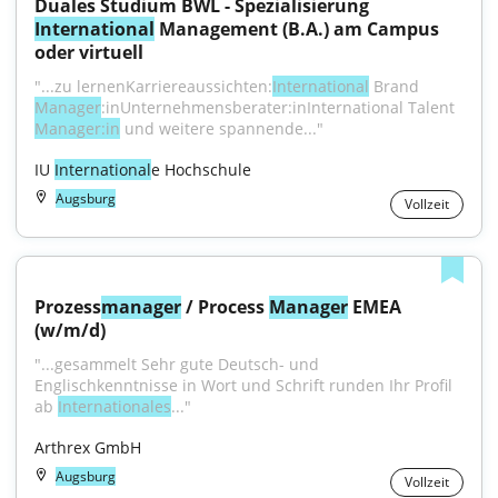
Duales Studium BWL - Spezialisierung 
International
 Management (B.A.) am Campus 
oder virtuell
"...zu lernenKarriereaussichten:
International
 Brand 
Manager
:inUnternehmensberater:inInternational Talent 
Manager:in
 und weitere spannende..."
IU 
International
e Hochschule
Augsburg
Vollzeit
Prozess
manager
 / Process 
Manager
 EMEA 
(w/m/d)
"...gesammelt Sehr gute Deutsch- und 
Englischkenntnisse in Wort und Schrift runden Ihr Profil 
ab 
Internationales
..."
Arthrex GmbH
Augsburg
Vollzeit