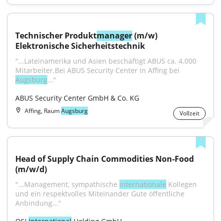
Technischer Produkt
manager
 (m/w) 
Elektronische Sicherheitstechnik
"...Lateinamerika und Asien beschäftigt ABUS ca. 4.000 
Mitarbeiter.Bei ABUS Security Center in Affing bei 
Augsburg
..."
ABUS Security Center GmbH & Co. KG
Affing, Raum
Augsburg
Vollzeit
Head of Supply Chain Commodities Non-Food 
(m/w/d)
"...Management, sympathische 
internationale
 Kollegen 
und ein respektvolles Miteinander Gute öffentliche 
Anbindung..."