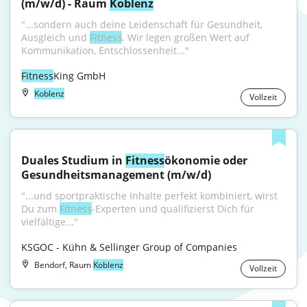
(m/w/d) - Raum 
Koblenz
"...sondern auch deine Leidenschaft für Gesundheit, 
Ausgleich und 
Fitness
. Wir legen großen Wert auf 
Kommunikation, Entschlossenheit..."
Fitness
King GmbH
Koblenz
Vollzeit
Duales Studium in 
Fitness
ökonomie oder 
Gesundheitsmanagement (m/w/d)
"...und sportpraktische Inhalte perfekt kombiniert, wirst 
Du zum 
Fitness
-Experten und qualifizierst Dich für 
vielfältige..."
KSGOC - Kühn & Sellinger Group of Companies
Bendorf, Raum
Koblenz
Vollzeit