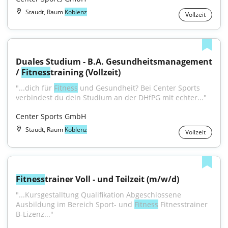
Staudt, Raum
Koblenz
Vollzeit
Duales Studium - B.A. Gesundheitsmanagement 
/ 
Fitness
training (Vollzeit)
"...dich für 
Fitness
 und Gesundheit? Bei Center Sports 
verbindest du dein Studium an der DHfPG mit echter..."
Center Sports GmbH
Staudt, Raum
Koblenz
Vollzeit
Fitness
trainer Voll - und Teilzeit (m/w/d)
"...Kursgestalltung Qualifikation Abgeschlossene 
Ausbildung im Bereich Sport- und 
Fitness
 Fitnesstrainer 
B-Lizenz..."