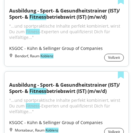
Ausbildung - Sport- & Gesundheitstrainer (IST)/ 
Sport- & 
Fitness
betriebswirt (IST) (m/w/d)
"...und sportpraktische Inhalte perfekt kombiniert, wirst 
Du zum 
Fitness
-Experten und qualifizierst Dich für 
vielfältige..."
KSGOC - Kühn & Sellinger Group of Companies
Bendorf, Raum
Koblenz
Vollzeit
Ausbildung - Sport- & Gesundheitstrainer (IST)/ 
Sport- & 
Fitness
betriebswirt (IST) (m/w/d)
"...und sportpraktische Inhalte perfekt kombiniert, wirst 
Du zum 
Fitness
-Experten und qualifizierst Dich für 
vielfältige..."
KSGOC - Kühn & Sellinger Group of Companies
Montabaur, Raum
Koblenz
Vollzeit