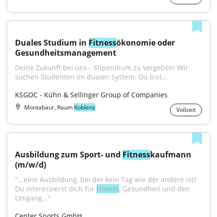
Duales Studium in 
Fitness
ökonomie oder 
Gesundheitsmanagement
Deine Zukunft bei uns - Stipendium zu vergeben! Wir 
suchen Studenten im dualen System. Du bist...
KSGOC - Kühn & Sellinger Group of Companies
Montabaur, Raum
Koblenz
Vollzeit
Ausbildung zum Sport- und 
Fitness
kaufmann 
(m/w/d)
"...eine Ausbildung, bei der kein Tag wie der andere ist? 
Du interessierst dich für 
Fitness
, Gesundheit und den 
Umgang..."
Center Sports GmbH