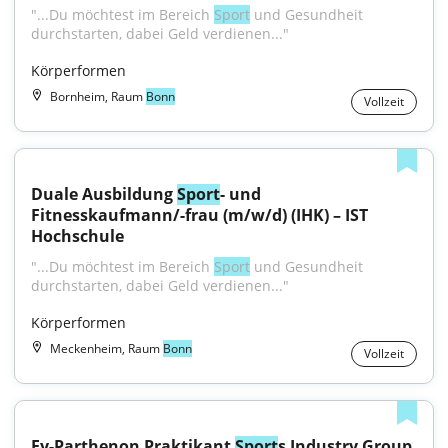
"...Du möchtest im Bereich 
Sport
 und Gesundheit 
durchstarten, dabei Geld verdienen..."
Körperformen
Bornheim, Raum
Bonn
Vollzeit
Duale Ausbildung 
Sport
- und 
Fitnesskaufmann/-frau (m/w/d) (IHK) – IST 
Hochschule
"...Du möchtest im Bereich 
Sport
 und Gesundheit 
durchstarten, dabei Geld verdienen..."
Körperformen
Meckenheim, Raum
Bonn
Vollzeit
Ey-Parthenon Praktikant 
Sport
s Industry Group 