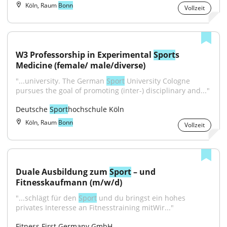
Köln, Raum
Bonn
Vollzeit
W3 Professorship in Experimental 
Sport
s 
Medicine (female/ male/diverse)
"...university. The German 
Sport
 University Cologne 
pursues the goal of promoting (inter-) disciplinary and..."
Deutsche 
Sport
hochschule Köln
Köln, Raum
Bonn
Vollzeit
Duale Ausbildung zum 
Sport
 – und 
Fitnesskaufmann (m/w/d)
"...schlägt für den 
Sport
 und du bringst ein hohes 
privates Interesse an Fitnesstraining mitWir..."
Fitness First Germany GmbH