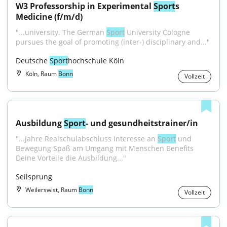
W3 Professorship in Experimental 
Sport
s 
Medicine (f/m/d)
"...university. The German 
Sport
 University Cologne 
pursues the goal of promoting (inter-) disciplinary and..."
Deutsche 
Sport
hochschule Köln
Köln, Raum
Bonn
Vollzeit
Ausbildung 
Sport
- und gesundheitstrainer/in
"...Jahre Realschulabschluss Interesse an 
Sport
 und 
Bewegung Spaß am Umgang mit Menschen Benefits 
Deine Vorteile die Ausbildung..."
Seilsprung
Weilerswist, Raum
Bonn
Vollzeit