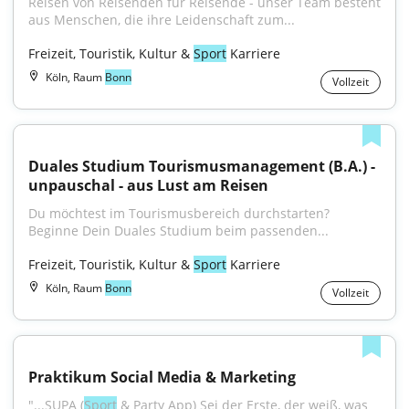
Reisen von Reisenden für Reisende - unser Team besteht 
aus Menschen, die ihre Leidenschaft zum...
Freizeit, Touristik, Kultur & 
Sport
 Karriere
Köln, Raum
Bonn
Vollzeit
Duales Studium Tourismusmanagement (B.A.) - 
unpauschal - aus Lust am Reisen
Du möchtest im Tourismusbereich durchstarten? 
Beginne Dein Duales Studium beim passenden...
Freizeit, Touristik, Kultur & 
Sport
 Karriere
Köln, Raum
Bonn
Vollzeit
Praktikum Social Media & Marketing
"...SUPA (
Sport
 & Party App) Sei der Erste, der weiß, was 