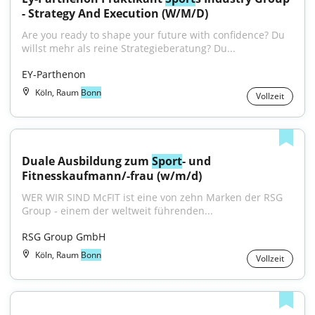
- Strategy And Execution (W/M/D)
Are you ready to shape your future with confidence? Du 
willst mehr als reine Strategieberatung? Du...
EY-Parthenon
Köln, Raum
Bonn
Vollzeit
Duale Ausbildung zum 
Sport
- und 
Fitnesskaufmann/-frau (w/m/d)
WER WIR SIND McFIT ist eine von zehn Marken der RSG 
Group - einem der weltweit führenden...
RSG Group GmbH
Köln, Raum
Bonn
Vollzeit