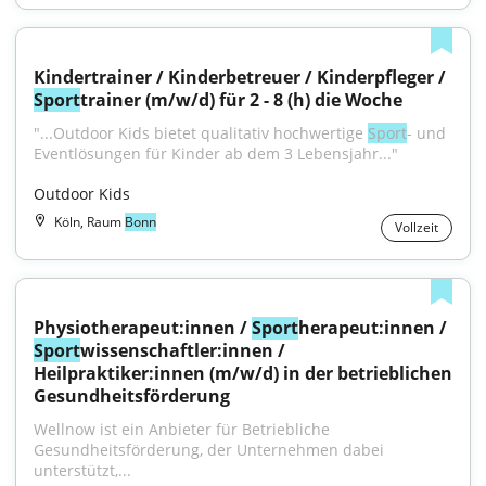
Kindertrainer / Kinderbetreuer / Kinderpfleger / 
Sport
trainer (m/w/d) für 2 - 8 (h) die Woche
"...Outdoor Kids bietet qualitativ hochwertige 
Sport
- und 
Eventlösungen für Kinder ab dem 3 Lebensjahr..."
Outdoor Kids
Köln, Raum
Bonn
Vollzeit
Physiotherapeut:innen / 
Sport
herapeut:innen / 
Sport
wissenschaftler:innen / 
Heilpraktiker:innen (m/w/d) in der betrieblichen 
Gesundheitsförderung
Wellnow ist ein Anbieter für Betriebliche 
Gesundheitsförderung, der Unternehmen dabei 
unterstützt,...