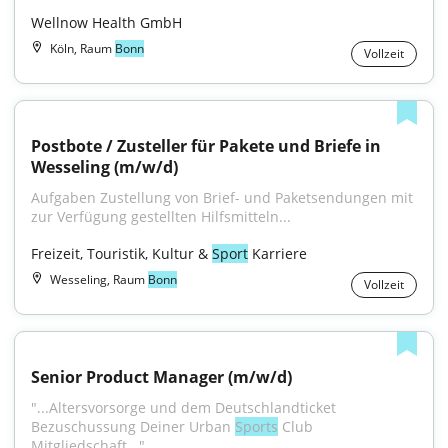
Wellnow Health GmbH
Köln, Raum
Bonn
Vollzeit
Postbote / Zusteller für Pakete und Briefe in 
Wesseling (m/w/d)
Aufgaben Zustellung von Brief- und Paketsendungen mit 
zur Verfügung gestellten Hilfsmitteln...
Freizeit, Touristik, Kultur & 
Sport
 Karriere
Wesseling, Raum
Bonn
Vollzeit
Senior Product Manager (m/w/d)
"...Altersvorsorge und dem Deutschlandticket 
Bezuschussung Deiner Urban 
Sports
 Club 
Mitgliedschaft..."