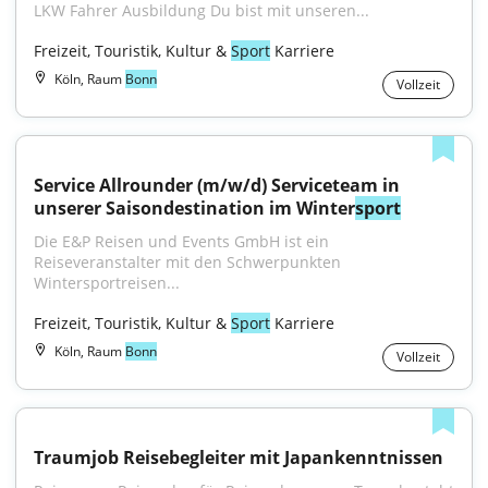
LKW Fahrer Ausbildung Du bist mit unseren...
Freizeit, Touristik, Kultur & 
Sport
 Karriere
Köln, Raum
Bonn
Vollzeit
Service Allrounder (m/w/d) Serviceteam in 
unserer Saisondestination im Winter
sport
Die E&P Reisen und Events GmbH ist ein 
Reiseveranstalter mit den Schwerpunkten 
Wintersportreisen...
Freizeit, Touristik, Kultur & 
Sport
 Karriere
Köln, Raum
Bonn
Vollzeit
Traumjob Reisebegleiter mit Japankenntnissen