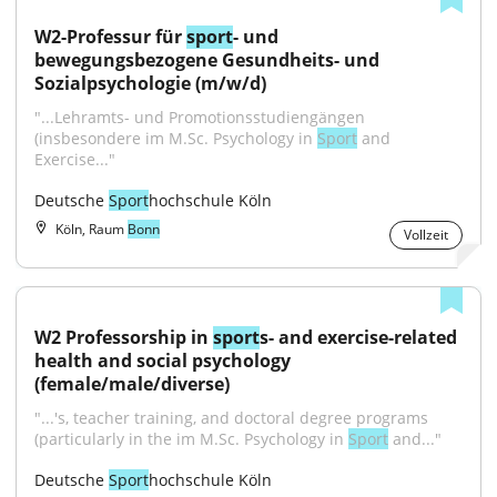
W2-Professur für 
sport
- und 
bewegungsbezogene Gesundheits- und 
Sozialpsychologie (m/w/d)
"...Lehramts- und Promotionsstudiengängen 
(insbesondere im M.Sc. Psychology in 
Sport
 and 
Exercise..."
Deutsche 
Sport
hochschule Köln
Köln, Raum
Bonn
Vollzeit
W2 Professorship in 
sport
s- and exercise-related 
health and social psychology 
(female/male/diverse)
"...'s, teacher training, and doctoral degree programs 
(particularly in the im M.Sc. Psychology in 
Sport
 and..."
Deutsche 
Sport
hochschule Köln