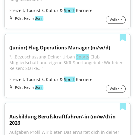
Freizeit, Touristik, Kultur & 
Sport
 Karriere
Köln, Raum
Bonn
Vollzeit
(Junior) Flug Operations Manager (m/w/d)
"...Bezuschussung Deiner Urban 
Sports
 Club 
Mitgliedschaft und eigene SKR-Sportangebote Wir leben 
Reisen: Starke..."
Freizeit, Touristik, Kultur & 
Sport
 Karriere
Köln, Raum
Bonn
Vollzeit
Ausbildung Berufskraftfahrer/-in (m/w/d) in 
2026
Aufgaben Profil Wir bieten Das erwartet dich in deiner 