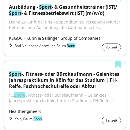
Ausbildung - 
Sport
- & Gesundheitstrainer (IST)/ 
Sport
- & Fitnessbetriebswirt (IST) (m/w/d)
Deine Zukunft bei uns - Stipendium zu vergeben! Mit der 
betrieblichen Ausbildung, die kaufmännische...
KSGOC - Kühn & Sellinger Group of Companies
Bad Neuenahr-Ahrweiler, Raum
Bonn
Vollzeit
Sport
-, Fitness- oder Bürokaufmann - Gelenktes 
Jahrespraktikum in Köln für das Studium | FH-
Reife, Fachhochschulreife oder Abitur
"...
Sport
-, Fitness- oder Bürokaufmann - Gelenktes 
Jahrespraktikum in Köln für das Studium | FH-Reife..."
Healthengineers
Köln, Raum
Bonn
Teilzeit