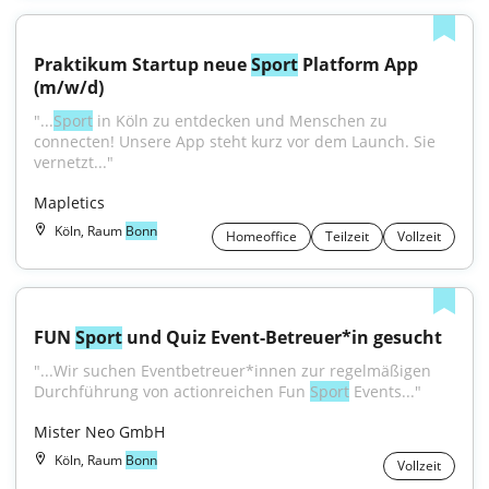
Praktikum Startup neue 
Sport
 Platform App 
(m/w/d)
"...
Sport
 in Köln zu entdecken und Menschen zu 
connecten! Unsere App steht kurz vor dem Launch. Sie 
vernetzt..."
Mapletics
Köln, Raum
Bonn
Homeoffice
Teilzeit
Vollzeit
FUN 
Sport
 und Quiz Event-Betreuer*in gesucht
"...Wir suchen Eventbetreuer*innen zur regelmäßigen 
Durchführung von actionreichen Fun 
Sport
 Events..."
Mister Neo GmbH
Köln, Raum
Bonn
Vollzeit