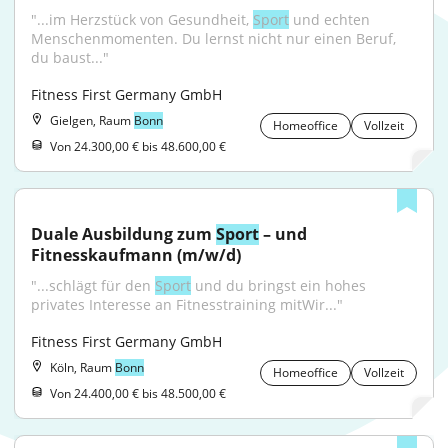
"...im Herzstück von Gesundheit, 
Sport
 und echten 
Menschenmomenten. Du lernst nicht nur einen Beruf, 
du baust..."
Fitness First Germany GmbH
Gielgen, Raum
Bonn
Homeoffice
Vollzeit
Von 24.300,00 € bis 48.600,00 €
Duale Ausbildung zum 
Sport
 – und 
Fitnesskaufmann (m/w/d)
"...schlägt für den 
Sport
 und du bringst ein hohes 
privates Interesse an Fitnesstraining mitWir..."
Fitness First Germany GmbH
Köln, Raum
Bonn
Homeoffice
Vollzeit
Von 24.400,00 € bis 48.500,00 €