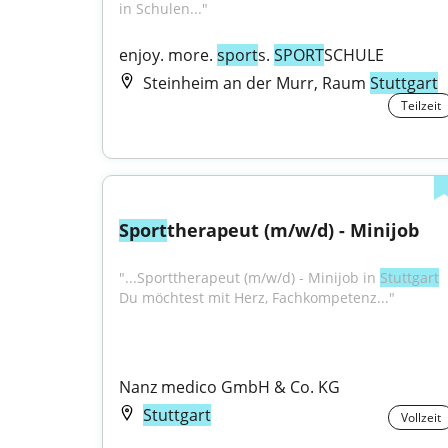
in Schulen..."
enjoy. more. 
sport
s. 
SPORT
SCHULE
Steinheim an der Murr, Raum
Stuttgart
Teilzeit
Sport
therapeut (m/w/d) - Minijob
"...Sporttherapeut (m/w/d) - Minijob in 
Stuttgart
Du möchtest mit Herz, Fachkompetenz..."
Nanz medico GmbH & Co. KG
Stuttgart
Vollzeit