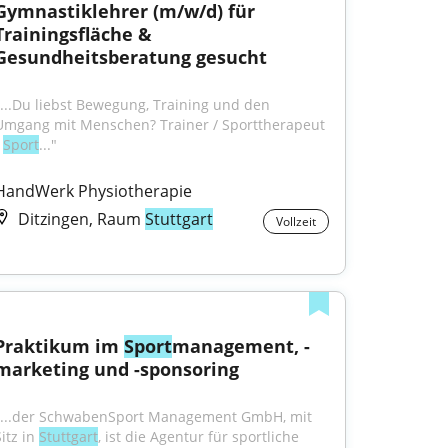
Gymnastiklehrer (m/w/d) für 
Trainingsfläche & 
Gesundheitsberatung gesucht
"...Du liebst Bewegung, Training und den 
Umgang mit Menschen? Trainer / Sporttherapeut 
 
Sport
..."
HandWerk Physiotherapie
Ditzingen, Raum
Stuttgart
Vollzeit
Praktikum im 
Sport
management, -
marketing und -sponsoring
"...der SchwabenSport Management GmbH, mit 
itz in 
Stuttgart
, ist die Agentur für sportliche 