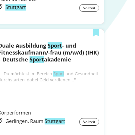
Stuttgart
Vollzeit
Duale Ausbildung 
Sport
- und 
Fitnesskaufmann/-frau (m/w/d) (IHK) 
– Deutsche 
Sport
akademie
"...Du möchtest im Bereich 
Sport
 und Gesundheit 
durchstarten, dabei Geld verdienen..."
Körperformen
Gerlingen, Raum
Stuttgart
Vollzeit