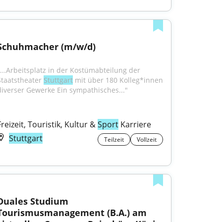
Schuhmacher (m/w/d)
"...Arbeitsplatz in der Kostümabteilung der 
Staatstheater 
Stuttgart
 mit über 180 Kolleg*innen 
diverser Gewerke Ein sympathisches..."
Freizeit, Touristik, Kultur & 
Sport
 Karriere
Stuttgart
Teilzeit
Vollzeit
Duales Studium 
Tourismusmanagement (B.A.) am 