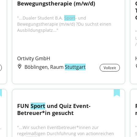
Bewegungstherapie (m/w/d)
"...Dualer Student B.A. 
Sport
- und 
Bewegungstherapie (m/w/d) ?Du suchst einen 
Ausbildungsplatz..."
/
Ortivity GmbH
Böblingen, Raum
Stuttgart
Vollzeit
FUN 
Sport
 und Quiz Event-
Betreuer*in gesucht
 
"...Wir suchen Eventbetreuer*innen zur 
regelmäßigen Durchführung von actionreichen 
S