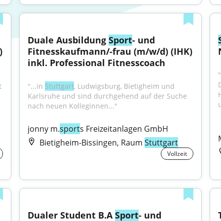
Duale Ausbildung 
Sport
- und 
 
Fitnesskaufmann/-frau (m/w/d) (IHK) 
inkl. Professional Fitnesscoach
 
"...in 
Stuttgart
, Ludwigsburg, Bietigheim und 
Karlsruhe und sind durchgehend auf der Suche 
nach neuen Kolleginnen..."
jonny m.
sport
s Freizeitanlagen GmbH
Bietigheim-Bissingen, Raum
Stuttgart
Vollzeit
Dualer Student B.A 
Sport
- und 