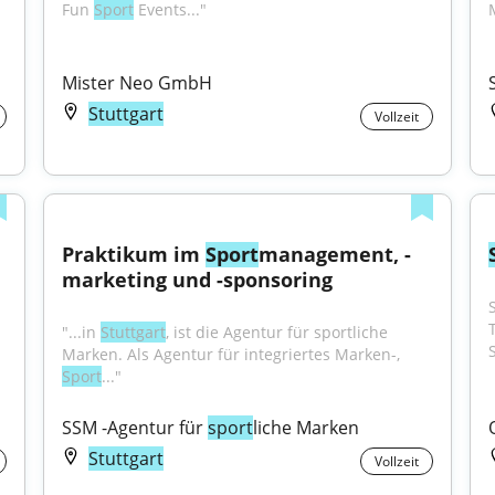
Fun 
Sport
 Events..."
Mister Neo GmbH
Stuttgart
Vollzeit
Praktikum im 
Sport
management, -
marketing und -sponsoring
"...in 
Stuttgart
, ist die Agentur für sportliche 
Marken. Als Agentur für integriertes Marken-, 
Sport
..."
SSM -Agentur für 
sport
liche Marken
Stuttgart
Vollzeit