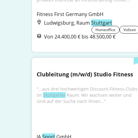
Fitness First Germany GmbH
Ludwigsburg, Raum
Stuttgart
Homeoffice
Vollzeit
Von 24.400,00 € bis 48.500,00 €
Clubleitung (m/w/d) Studio Fitness
"...aus drei hochwertigen Discount-Fitness-Clubs 
im 
Stuttgarter
 Raum. Wir wachsen weiter und 
sind auf der Suche nach Ihnen..."
JA 
Sport
 GmbH