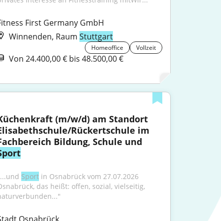
Fitness First Germany GmbH
Winnenden, Raum
Stuttgart
Homeoffice
Vollzeit
Von 24.400,00 € bis 48.500,00 €
Küchenkraft (m/w/d) am Standort 
Elisabethschule/Rückertschule im 
Fachbereich Bildung, Schule und 
Sport
...und 
Sport
 in Osnabrück vom 27.07.2026 
snabrück, das heißt: offen, sozial, vielseitig, 
naturverbunden..."
Stadt Osnabrück