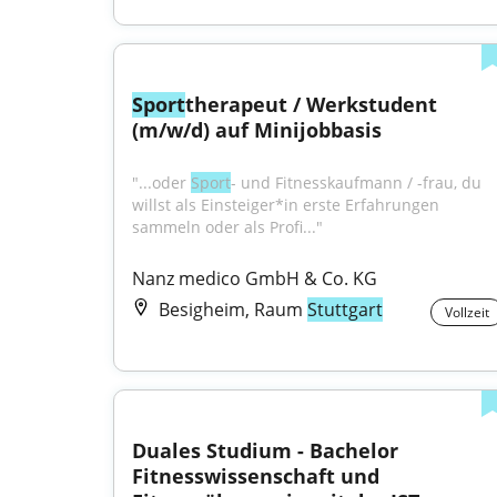
Sport
therapeut / Werkstudent 
(m/w/d) auf Minijobbasis
"...oder 
Sport
- und Fitnesskaufmann / -frau, du 
willst als Einsteiger*in erste Erfahrungen 
sammeln oder als Profi..."
Nanz medico GmbH & Co. KG
Besigheim, Raum
Stuttgart
Vollzeit
Duales Studium - Bachelor 
Fitnesswissenschaft und 