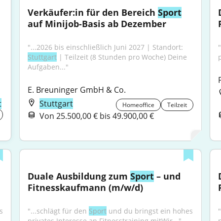
Verkäufer:in für den Bereich 
Sport
auf Minijob-Basis ab Dezember
"...2026 bis einschließlich Juni 2027 | Standort: 
"
Stuttgart
 | Teilzeit (8 Stunden pro Woche) Deine 
Aufgaben..."
E. Breuninger GmbH & Co.
t
Stuttgart
Homeoffice
Teilzeit
Von 25.500,00 € bis 49.900,00 €
Duale Ausbildung zum 
Sport
 – und 
Fitnesskaufmann (m/w/d)
 
"...schlägt für den 
Sport
 und du bringst ein hohes 
"
privates Interesse an Fitnesstraining mitWir..."