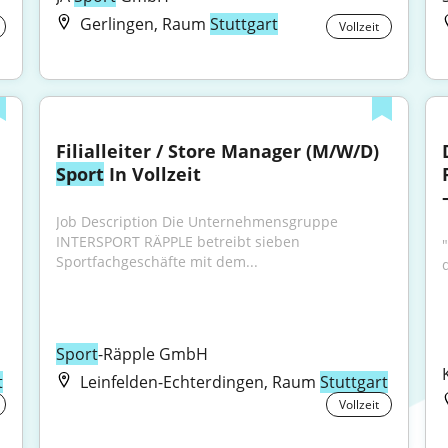
Gerlingen, Raum
Stuttgart
Vollzeit
Filialleiter / Store Manager (M/W/D) 
Sport
 In Vollzeit
Job Description Die Unternehmensgruppe 
INTERSPORT RÄPPLE betreibt sieben 
Sportfachgeschäfte mit dem...
Sport
-Räpple GmbH
t
Leinfelden-Echterdingen, Raum
Stuttgart
Vollzeit