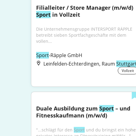
Filialleiter / Store Manager (m/w/d) 
Sport
 in Vollzeit
Die Unternehmensgruppe INTERSPORT RÄPPLE 
betreibt sieben Sportfachgeschäfte mit dem 
vollen...
Sport
-Räpple GmbH
Leinfelden-Echterdingen, Raum
Stuttgar
Vollzeit
Duale Ausbildung zum 
Sport
 – und 
Fitnesskaufmann (m/w/d)
"...schlägt für den 
Sport
 und du bringst ein hohes
privates Interesse an Fitnesstraining mitWir..."