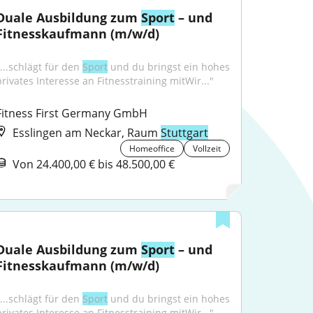
Duale Ausbildung zum 
Sport
 – und 
Fitnesskaufmann (m/w/d)
...schlägt für den 
Sport
 und du bringst ein hohes 
privates Interesse an Fitnesstraining mitWir..."
Fitness First Germany GmbH
Esslingen am Neckar, Raum
Stuttgart
Homeoffice
Vollzeit
Von 24.400,00 € bis 48.500,00 €
Duale Ausbildung zum 
Sport
 – und 
Fitnesskaufmann (m/w/d)
...schlägt für den 
Sport
 und du bringst ein hohes 
privates Interesse an Fitnesstraining mitWir..."