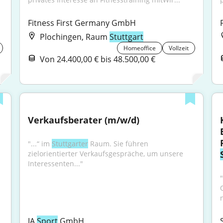
Fitness First Germany GmbH
Plochingen, Raum
Stuttgart
Homeoffice
Vollzeit
Von 24.400,00 € bis 48.500,00 €
Verkaufsberater (m/w/d)
"...“ im 
Stuttgarter
 Raum. Sie führen 
zielorientierter Verkaufsgespräche, um unsere 
Interessenten..."
"
O
JA 
Sport
 GmbH