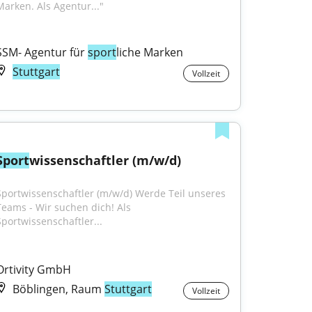
Marken. Als Agentur..."
SSM- Agentur für 
sport
liche Marken
Stuttgart
Vollzeit
Sport
wissenschaftler (m/w/d)
Sportwissenschaftler (m/w/d) Werde Teil unseres 
Teams - Wir suchen dich! Als 
Sportwissenschaftler...
Ortivity GmbH
Böblingen, Raum
Stuttgart
Vollzeit