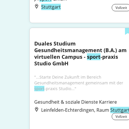
Stuttgart
Vollzeit
Duales Studium 
Gesundheitsmanagement (B.A.) am 
virtuellen Campus - 
sport
-praxis 
Studio GmbH
"...Starte Deine Zukunft im Bereich 
Gesundheitsmanagement gemeinsam mit der 
sport
-praxis Studio..."
Gesundheit & soziale Dienste Karriere
Leinfelden-Echterdingen, Raum
Stuttgar
Vollzeit