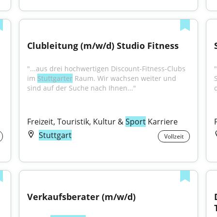
Clubleitung (m/w/d) Studio Fitness
"...aus drei hochwertigen Discount-Fitness-Clubs 
im 
Stuttgarter
 Raum. Wir wachsen weiter und 
sind auf der Suche nach Ihnen..."
Freizeit, Touristik, Kultur & 
Sport
 Karriere
Stuttgart
Vollzeit
Verkaufsberater (m/w/d)