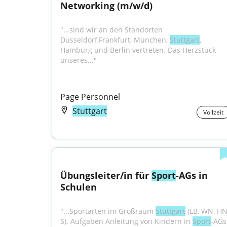
Networking (m/w/d)
"...sind wir an den Standorten 
Düsseldorf,Frankfurt, München, 
Stuttgart
, 
Hamburg und Berlin vertreten. Das Herzstück 
unseres..."
Page Personnel
Stuttgart
Vollzeit
Übungsleiter/in für 
Sport
-AGs in 
Schulen
"...Sportarten im Großraum 
Stuttgart
 (LB, WN, HN,
S). Aufgaben Anleitung von Kindern in 
Sport
-AGs 