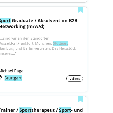
Sport
 Graduate / Absolvent im B2B 
Networking (m/w/d)
"...sind wir an den Standorten 
Düsseldorf,Frankfurt, München, 
Stuttgart
, 
Hamburg und Berlin vertreten. Das Herzstück 
unseres..."
Michael Page
Stuttgart
Vollzeit
Trainer / 
Sport
therapeut / 
Sport
- und 