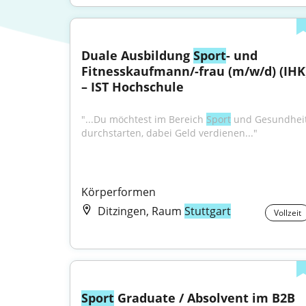
Duale Ausbildung 
Sport
- und 
Fitnesskaufmann/-frau (m/w/d) (IHK)
– IST Hochschule
"...Du möchtest im Bereich 
Sport
 und Gesundheit
durchstarten, dabei Geld verdienen..."
Körperformen
Ditzingen, Raum
Stuttgart
Vollzeit
Sport
 Graduate / Absolvent im B2B 