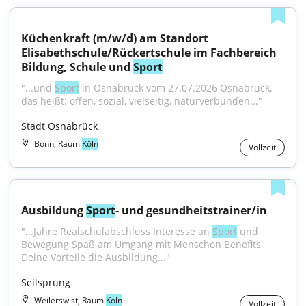
Küchenkraft (m/w/d) am Standort 
Elisabethschule/Rückertschule im Fachbereich 
Bildung, Schule und 
Sport
"...und 
Sport
 in Osnabrück vom 27.07.2026 Osnabrück, 
das heißt: offen, sozial, vielseitig, naturverbunden..."
Stadt Osnabrück
Bonn, Raum
Köln
Vollzeit
Ausbildung 
Sport
- und gesundheitstrainer/in
"...Jahre Realschulabschluss Interesse an 
Sport
 und 
Bewegung Spaß am Umgang mit Menschen Benefits 
Deine Vorteile die Ausbildung..."
Seilsprung
Weilerswist, Raum
Köln
Vollzeit