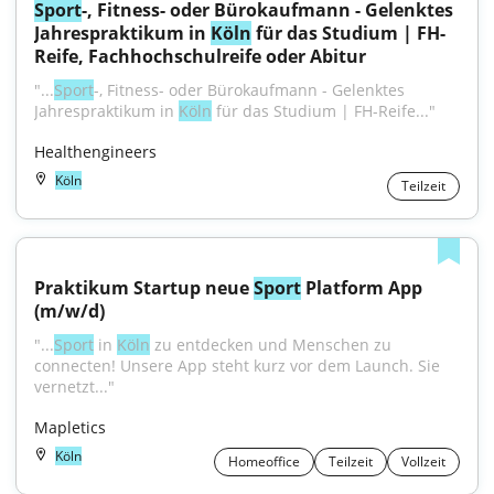
Sport
-, Fitness- oder Bürokaufmann - Gelenktes 
Jahrespraktikum in 
Köln
 für das Studium | FH-
Reife, Fachhochschulreife oder Abitur
"...
Sport
-, Fitness- oder Bürokaufmann - Gelenktes 
Jahrespraktikum in 
Köln
 für das Studium | FH-Reife..."
Healthengineers
Köln
Teilzeit
Praktikum Startup neue 
Sport
 Platform App 
(m/w/d)
"...
Sport
 in 
Köln
 zu entdecken und Menschen zu 
connecten! Unsere App steht kurz vor dem Launch. Sie 
vernetzt..."
Mapletics
Köln
Homeoffice
Teilzeit
Vollzeit