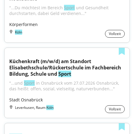
"...Du möchtest im Bereich 
Sport
 und Gesundheit 
durchstarten, dabei Geld verdienen..."
Körperformen
Köln
Vollzeit
Küchenkraft (m/w/d) am Standort 
Elisabethschule/Rückertschule im Fachbereich 
Bildung, Schule und 
Sport
"...und 
Sport
 in Osnabrück vom 27.07.2026 Osnabrück, 
das heißt: offen, sozial, vielseitig, naturverbunden..."
Stadt Osnabrück
Leverkusen, Raum
Köln
Vollzeit