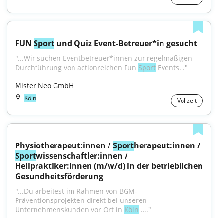
FUN 
Sport
 und Quiz Event-Betreuer*in gesucht
"...Wir suchen Eventbetreuer*innen zur regelmäßigen 
Durchführung von actionreichen Fun 
Sport
 Events..."
Mister Neo GmbH
Köln
Vollzeit
Physiotherapeut:innen / 
Sport
herapeut:innen / 
Sport
wissenschaftler:innen / 
Heilpraktiker:innen (m/w/d) in der betrieblichen 
Gesundheitsförderung
"...Du arbeitest im Rahmen von BGM-
Präventionsprojekten direkt bei unseren 
Unternehmenskunden vor Ort in 
Köln
 ...."