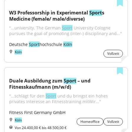
W3 Professorship in Experimental 
Sport
s 
Medicine (female/ male/diverse)
"...university. The German 
Sport
 University Cologne 
pursues the goal of promoting (inter-) disciplinary and..."
Deutsche 
Sport
hochschule 
Köln
Köln
Vollzeit
Duale Ausbildung zum 
Sport
 – und 
Fitnesskaufmann (m/w/d)
"...schlägt für den 
Sport
 und du bringst ein hohes 
privates Interesse an Fitnesstraining mitWir..."
Fitness First Germany GmbH
Köln
Homeoffice
Vollzeit
Von 24.400,00 € bis 48.500,00 €