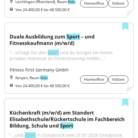
Leichlingen (Rheinland), Raum
Köln
Homeoffice
Vollzeit
Von 24.400,00 € bis 48.500,00 €
Duale Ausbildung zum 
Sport
 – und 
Fitnesskaufmann (m/w/d)
"...schlägt für den 
Sport
 und du bringst ein hohes 
privates Interesse an Fitnesstraining mitWir..."
Fitness First Germany GmbH
Kerpen, Raum
Köln
Homeoffice
Vollzeit
Von 24.400,00 € bis 48.500,00 €
Küchenkraft (m/w/d) am Standort 
Elisabethschule/Rückertschule im Fachbereich 
Bildung, Schule und 
Sport
"...und 
Sport
 in Osnabrück vom 27.07.2026 Osnabrück, 