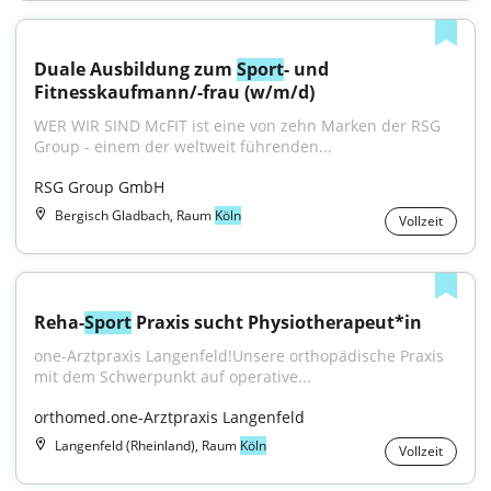
Duale Ausbildung zum 
Sport
- und 
Fitnesskaufmann/-frau (w/m/d)
WER WIR SIND McFIT ist eine von zehn Marken der RSG 
Group - einem der weltweit führenden...
RSG Group GmbH
Bergisch Gladbach, Raum
Köln
Vollzeit
Reha-
Sport
 Praxis sucht Physiotherapeut*in
one-Arztpraxis Langenfeld!Unsere orthopädische Praxis 
mit dem Schwerpunkt auf operative...
orthomed.one-Arztpraxis Langenfeld
Langenfeld (Rheinland), Raum
Köln
Vollzeit