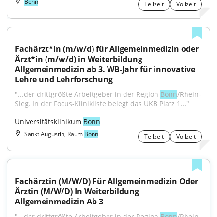
Bonn
Teilzeit
Vollzeit
Fachärzt*in (m/w/d) für Allgemeinmedizin oder 
Ärzt*in (m/w/d) in Weiterbildung 
Allgemeinmedizin ab 3. WB-Jahr für innovative 
Lehre und Lehrforschung
"...der drittgrößte Arbeitgeber in der Region 
Bonn
/Rhein-
Sieg. In der Focus-Klinikliste belegt das UKB Platz 1..."
Universitätsklinikum 
Bonn
Sankt Augustin, Raum
Bonn
Teilzeit
Vollzeit
Fachärztin (M/W/D) Für Allgemeinmedizin Oder 
Ärztin (M/W/D) In Weiterbildung 
Allgemeinmedizin Ab 3
"...der drittgrößte Arbeitgeber in der Region 
Bonn
/Rhein-