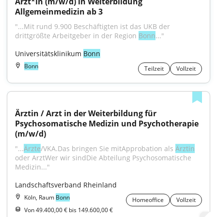
Ärzt*in (m/w/d) in Weiterbildung 
Allgemeinmedizin ab 3
"...Mit rund 9.900 Beschäftigten ist das UKB der 
drittgrößte Arbeitgeber in der Region 
Bonn
..."
Universitätsklinikum 
Bonn
Bonn
Teilzeit
Vollzeit
Ärztin / Arzt in der Weiterbildung für 
Psychosomatische Medizin und Psychotherapie 
(m/w/d)
"...
Ärzte
/VKA.Das bringen Sie mitApprobation als 
Ärztin
oder ArztWer wir sindDie Abteilung Psychosomatische 
Medizin..."
Landschaftsverband Rheinland
Köln, Raum
Bonn
Homeoffice
Vollzeit
Von 49.400,00 € bis 149.600,00 €