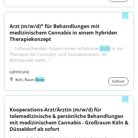
Arzt (m/w/d)* für Behandlungen mit 
medizinischem Cannabis in einem hybriden 
Therapiekonzept
"...hilfesuchenden Patient:innen erfahrene 
Ärzte
 in der 
Therapie mit Cannabis und Cannabinoiden. Im 
Mittelpunkt steht..."
canncura
Köln, Raum
Bonn
Vollzeit
Kooperations-Arzt/Ärztin (m/w/d) für 
telemedizinische & persönliche Behandlungen 
mit medizinischem Cannabis - Großraum Köln & 
Düsseldorf ab sofort