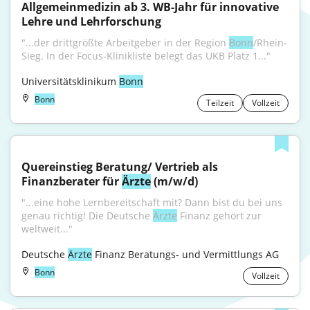
Allgemeinmedizin ab 3. WB-Jahr für innovative 
Lehre und Lehrforschung
"...der drittgrößte Arbeitgeber in der Region 
Bonn
/Rhein-
Sieg. In der Focus-Klinikliste belegt das UKB Platz 1..."
Universitätsklinikum 
Bonn
Bonn
Teilzeit
Vollzeit
Quereinstieg Beratung/ Vertrieb als 
Finanzberater für 
Ärzte
 (m/w/d)
"...eine hohe Lernbereitschaft mit? Dann bist du bei uns 
genau richtig! Die Deutsche 
Ärzte
 Finanz gehört zur 
weltweit..."
Deutsche 
Ärzte
 Finanz Beratungs- und Vermittlungs AG
Bonn
Vollzeit