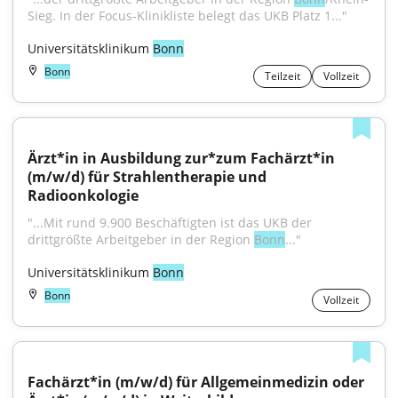
Sieg. In der Focus-Klinikliste belegt das UKB Platz 1..."
Universitätsklinikum 
Bonn
Bonn
Teilzeit
Vollzeit
Ärzt*in in Ausbildung zur*zum Fachärzt*in 
(m/w/d) für Strahlentherapie und 
Radioonkologie
"...Mit rund 9.900 Beschäftigten ist das UKB der 
drittgrößte Arbeitgeber in der Region 
Bonn
..."
Universitätsklinikum 
Bonn
Bonn
Vollzeit
Fachärzt*in (m/w/d) für Allgemeinmedizin oder 