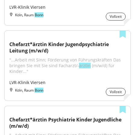
LVR-Klinik Viersen
Köln, Raum
Bonn
Vollzeit
Chefarzt*ärztin Kinder Jugendpsychiatrie 
Leitung (m/w/d)
"...Arbeit mit Sinn; Förderung von Führungskräften Das 
bringen Sie mit Sie sind Facharzt/-
ärztin
 (m/w/d) für 
Kinder..."
LVR-Klinik Viersen
Köln, Raum
Bonn
Vollzeit
Chefarzt*ärztin Psychiatrie Kinder Jugendliche 
(m/w/d)