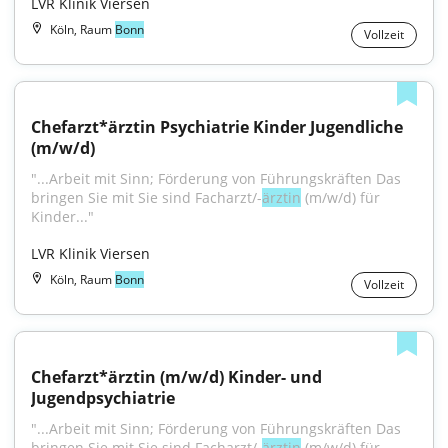
LVR Klinik Viersen
Köln, Raum
Bonn
Vollzeit
Chefarzt*ärztin Psychiatrie Kinder Jugendliche 
(m/w/d)
"...Arbeit mit Sinn; Förderung von Führungskräften Das 
bringen Sie mit Sie sind Facharzt/-
ärztin
 (m/w/d) für 
Kinder..."
LVR Klinik Viersen
Köln, Raum
Bonn
Vollzeit
Chefarzt*ärztin (m/w/d) Kinder- und 
Jugendpsychiatrie
"...Arbeit mit Sinn; Förderung von Führungskräften Das 
bringen Sie mit Sie sind Facharzt/-
ärztin
 (m/w/d) für 