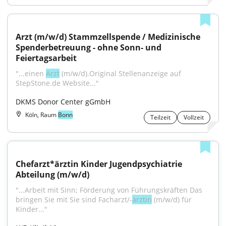
Arzt (m/w/d) Stammzellspende / Medizinische 
Spenderbetreuung - ohne Sonn- und 
Feiertagsarbeit
"...einen 
Arzt
 (m/w/d).Original Stellenanzeige auf 
StepStone.de Website..."
DKMS Donor Center gGmbH
Köln, Raum
Bonn
Teilzeit
Vollzeit
Chefarzt*ärztin Kinder Jugendpsychiatrie 
Abteilung (m/w/d)
"...Arbeit mit Sinn; Förderung von Führungskräften Das 
bringen Sie mit Sie sind Facharzt/-
ärztin
 (m/w/d) für 
Kinder..."