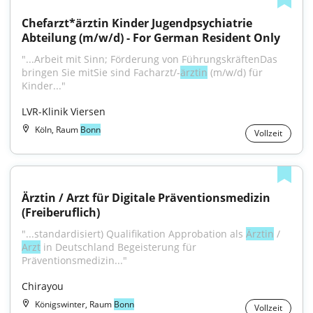
Chefarzt*ärztin Kinder Jugendpsychiatrie 
Abteilung (m/w/d) - For German Resident Only
"...Arbeit mit Sinn; Förderung von FührungskräftenDas 
bringen Sie mitSie sind Facharzt/-
ärztin
 (m/w/d) für 
Kinder..."
LVR-Klinik Viersen
Köln, Raum
Bonn
Vollzeit
Ärztin / Arzt für Digitale Präventionsmedizin 
(Freiberuflich)
"...standardisiert) Qualifikation Approbation als 
Ärztin
 / 
Arzt
 in Deutschland Begeisterung für 
Präventionsmedizin..."
Chirayou
Königswinter, Raum
Bonn
Vollzeit