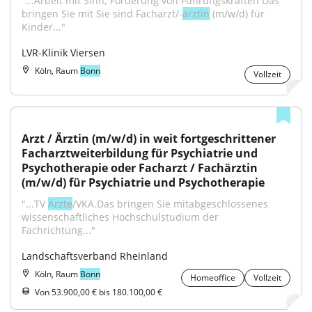
"...Arbeit mit Sinn; Förderung von Führungskräften Das 
bringen Sie mit Sie sind Facharzt/-
ärztin
 (m/w/d) für 
Kinder..."
LVR-Klinik Viersen
Köln, Raum
Bonn
Vollzeit
Arzt / Ärztin (m/w/d) in weit fortgeschrittener 
Facharztweiterbildung für Psychiatrie und 
Psychotherapie oder Facharzt / Fachärztin 
(m/w/d) für Psychiatrie und Psychotherapie
"...TV 
Ärzte
/VKA.Das bringen Sie mitabgeschlossenes 
wissenschaftliches Hochschulstudium der 
Fachrichtung..."
Landschaftsverband Rheinland
Köln, Raum
Bonn
Homeoffice
Vollzeit
Von 53.900,00 € bis 180.100,00 €