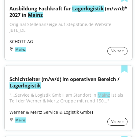
Ausbildung Fachkraft für 
Lagerlogistik
 (m/w/d)* 
2027 in 
Mainz
Original Stellenanzeige auf StepStone.de Website 
JBTE_DE
SCHOTT AG
Mainz
Vollzeit
Schichtleiter (m/w/d) im operativen Bereich / 
Lagerlogistik
"...Service & Logistik GmbH am Standort in 
Mainz
 ist als 
Teil der Werner & Mertz Gruppe mit rund 150..."
Werner & Mertz Service & Logistik GmbH
Mainz
Vollzeit