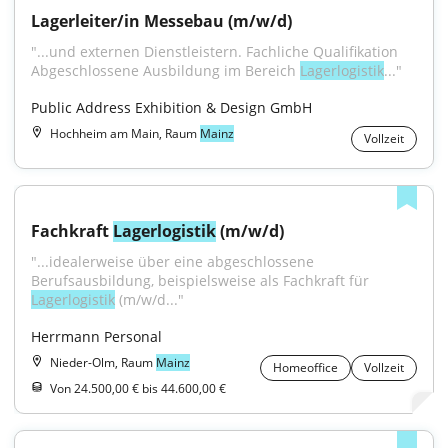
Lagerleiter/in Messebau (m/w/d)
"...und externen Dienstleistern. Fachliche Qualifikation 
Abgeschlossene Ausbildung im Bereich 
Lagerlogistik
..."
Public Address Exhibition & Design GmbH
Hochheim am Main, Raum
Mainz
Vollzeit
Fachkraft 
Lagerlogistik
 (m/w/d)
"...idealerweise über eine abgeschlossene 
Berufsausbildung, beispielsweise als Fachkraft für 
Lagerlogistik
 (m/w/d..."
Herrmann Personal
Nieder-Olm, Raum
Mainz
Homeoffice
Vollzeit
Von 24.500,00 € bis 44.600,00 €