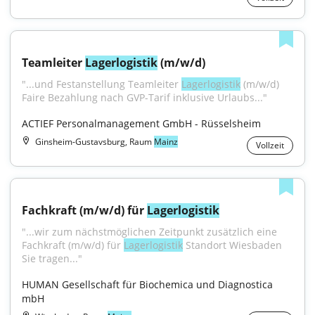
Teamleiter 
Lagerlogistik
 (m/w/d)
"...und Festanstellung Teamleiter 
Lagerlogistik
 (m/w/d) 
Faire Bezahlung nach GVP-Tarif inklusive Urlaubs..."
ACTIEF Personalmanagement GmbH - Rüsselsheim
Ginsheim-Gustavsburg, Raum
Mainz
Vollzeit
Fachkraft (m/w/d) für 
Lagerlogistik
"...wir zum nächstmöglichen Zeitpunkt zusätzlich eine 
Fachkraft (m/w/d) für 
Lagerlogistik
 Standort Wiesbaden 
Sie tragen..."
HUMAN Gesellschaft für Biochemica und Diagnostica 
mbH