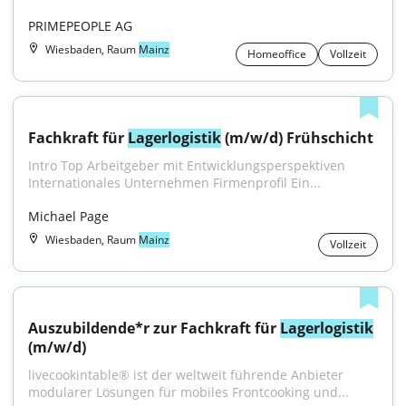
PRIMEPEOPLE AG
Wiesbaden, Raum
Mainz
Homeoffice
Vollzeit
Fachkraft für 
Lagerlogistik
 (m/w/d) Frühschicht
Intro Top Arbeitgeber mit Entwicklungsperspektiven 
Internationales Unternehmen Firmenprofil Ein...
Michael Page
Wiesbaden, Raum
Mainz
Vollzeit
Auszubildende*r zur Fachkraft für 
Lagerlogistik
(m/w/d)
livecookintable® ist der weltweit führende Anbieter 
modularer Lösungen für mobiles Frontcooking und...