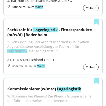
a. hartrodt Deutschland (GmbH & Co) KG
Raunheim, Raum
Mainz
Vollzeit
Fachkraft für 
Lagerlogistik
 - Fitnessprodukte 
(m/w/d) |Bodenheim
"...von Ordnung und Arbeitssicherheit Qualifikation 
Abgeschlossene Ausbildung zur Fachkraft für 
Lagerlogistik
, als Fachlagerist..."
ATLETICA Deutschland GmbH
Bodenheim, Raum
Mainz
Vollzeit
Kommissionierer (w/m/d) 
Lagerlogistik
Willkommen bei Rhenus! Die Rhenus Gruppe ist einer 
der führenden, weltweit operierenden...