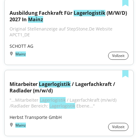
Ausbildung Fachkraft Für 
Lagerlogistik
 (M/W/D) 
2027 In 
Mainz
Original Stellenanzeige auf StepStone.De Website 
APCT1_DE
SCHOTT AG
Mainz
Vollzeit
Mitarbeiter 
Lagerlogistik
 / Lagerfachkraft / 
Radlader (m/w/d)
"...Mitarbeiter 
Lagerlogistik
 / Lagerfachkraft (m/w/d) 
/Radlader Bereich: 
Lagerlogistik
 Ebene..."
Herbst Transporte GmbH
Mainz
Vollzeit