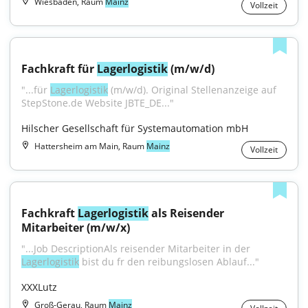
Wiesbaden, Raum
Mainz
Vollzeit
Fachkraft für 
Lagerlogistik
 (m/w/d)
"...für 
Lagerlogistik
 (m/w/d). Original Stellenanzeige auf 
StepStone.de Website JBTE_DE..."
Hilscher Gesellschaft für Systemautomation mbH
Hattersheim am Main, Raum
Mainz
Vollzeit
Fachkraft 
Lagerlogistik
 als Reisender 
Mitarbeiter (m/w/x)
"...Job DescriptionAls reisender Mitarbeiter in der 
Lagerlogistik
 bist du fr den reibungslosen Ablauf..."
XXXLutz
Groß-Gerau, Raum
Mainz