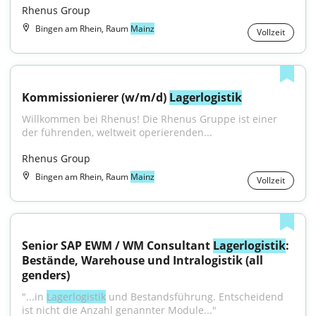
Rhenus Group
Bingen am Rhein, Raum
Mainz
Vollzeit
Kommissionierer (w/m/d) 
Lagerlogistik
Willkommen bei Rhenus! Die Rhenus Gruppe ist einer 
der führenden, weltweit operierenden...
Rhenus Group
Bingen am Rhein, Raum
Mainz
Vollzeit
Senior SAP EWM / WM Consultant 
Lagerlogistik
: 
Bestände, Warehouse und Intralogistik (all 
genders)
"...in 
Lagerlogistik
 und Bestandsführung. Entscheidend 
ist nicht die Anzahl genannter Module..."