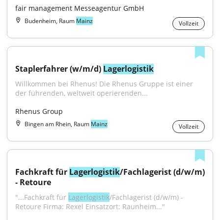
fair management Messeagentur GmbH
Budenheim, Raum
Mainz
Vollzeit
Staplerfahrer (w/m/d) 
Lagerlogistik
Willkommen bei Rhenus! Die Rhenus Gruppe ist einer 
der führenden, weltweit operierenden...
Rhenus Group
Bingen am Rhein, Raum
Mainz
Vollzeit
Fachkraft für 
Lagerlogistik
/Fachlagerist (d/w/m) 
- Retoure
"...Fachkraft für 
Lagerlogistik
/Fachlagerist (d/w/m) - 
Retoure Firma: Rexel Einsatzort: Raunheim..."