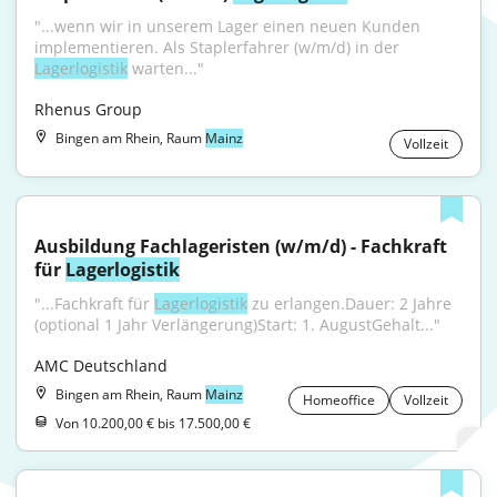
"...wenn wir in unserem Lager einen neuen Kunden 
implementieren. Als Staplerfahrer (w/m/d) in der 
Lagerlogistik
 warten..."
Rhenus Group
Bingen am Rhein, Raum
Mainz
Vollzeit
Ausbildung Fachlageristen (w/m/d) - Fachkraft 
für 
Lagerlogistik
"...Fachkraft für 
Lagerlogistik
 zu erlangen.Dauer: 2 Jahre 
(optional 1 Jahr Verlängerung)Start: 1. AugustGehalt..."
AMC Deutschland
Bingen am Rhein, Raum
Mainz
Homeoffice
Vollzeit
Von 10.200,00 € bis 17.500,00 €