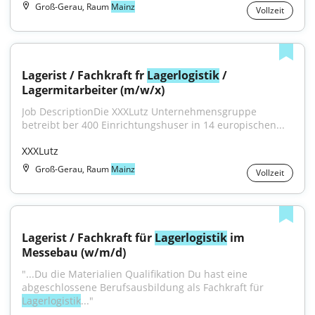
Groß-Gerau, Raum
Mainz
Vollzeit
Lagerist / Fachkraft fr 
Lagerlogistik
 / 
Lagermitarbeiter (m/w/x)
Job DescriptionDie XXXLutz Unternehmensgruppe 
betreibt ber 400 Einrichtungshuser in 14 europischen...
XXXLutz
Groß-Gerau, Raum
Mainz
Vollzeit
Lagerist / Fachkraft für 
Lagerlogistik
 im 
Messebau (w/m/d)
"...Du die Materialien Qualifikation Du hast eine 
abgeschlossene Berufsausbildung als Fachkraft für 
Lagerlogistik
..."