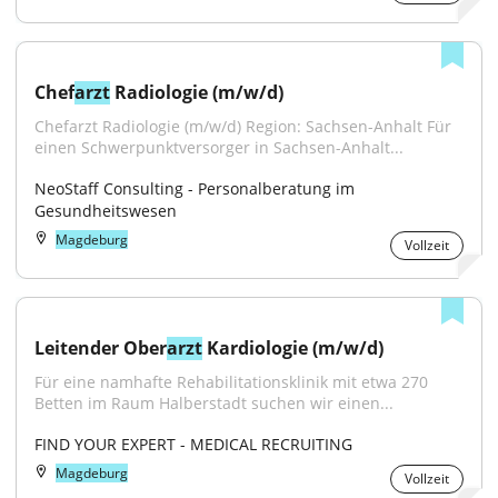
Chef
arzt
 Radiologie (m/w/d)
Chefarzt Radiologie (m/w/d) Region: Sachsen-Anhalt Für 
einen Schwerpunktversorger in Sachsen-Anhalt...
NeoStaff Consulting - Personalberatung im 
Gesundheitswesen
Magdeburg
Vollzeit
Leitender Ober
arzt
 Kardiologie (m/w/d)
Für eine namhafte Rehabilitationsklinik mit etwa 270 
Betten im Raum Halberstadt suchen wir einen...
FIND YOUR EXPERT - MEDICAL RECRUITING
Magdeburg
Vollzeit