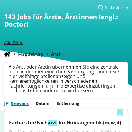
Suche ändern
143
Jobs für Ärzte, Ärztinnen (engl.:
Doctor)
Alle Filter
>
Magdeburg
>
Arzt
Als Arzt oder Ärztin übernehmen Sie eine zentrale
Rolle in der medizinischen Versorgung. Finden Sie
hier vielfältige Stellenanzeigen und
Karrieremöglichkeiten in verschiedenen
Fachrichtungen, um Ihre Expertise einzubringen
und das Leben anderer zu verbessern.
Relevanz
Datum
Entfernung
Fachärztin/Fach
arzt
 für Humangenetik (m,w,d)
Das Medizinische Labor Schenk/Ansorge ist seit 1991 ein 