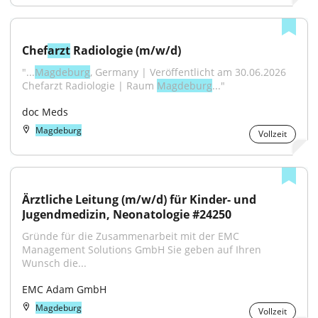
Chef
arzt
 Radiologie (m/w/d)
"...
Magdeburg
, Germany | Veröffentlicht am 30.06.2026 
Chefarzt Radiologie | Raum 
Magdeburg
..."
doc Meds
Magdeburg
Vollzeit
Ärztliche Leitung (m/w/d) für Kinder- und 
Jugendmedizin, Neonatologie #24250
Gründe für die Zusammenarbeit mit der EMC 
Management Solutions GmbH Sie geben auf Ihren 
Wunsch die...
EMC Adam GmbH
Magdeburg
Vollzeit