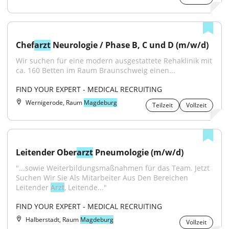
Chef
arzt
 Neurologie / Phase B, C und D (m/w/d)
Wir suchen für eine modern ausgestattete Rehaklinik mit 
ca. 160 Betten im Raum Braunschweig einen...
FIND YOUR EXPERT - MEDICAL RECRUITING
Wernigerode, Raum
Magdeburg
Teilzeit
Vollzeit
Leitender Ober
arzt
 Pneumologie (m/w/d)
"...sowie Weiterbildungsmaßnahmen für das Team. Jetzt 
Suchen Wir Sie Als Mitarbeiter Aus Den Bereichen 
Leitender 
Arzt
, Leitende..."
FIND YOUR EXPERT - MEDICAL RECRUITING
Halberstadt, Raum
Magdeburg
Vollzeit