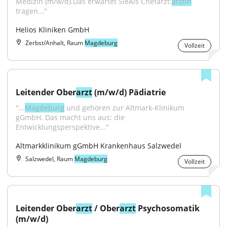
Medizin (m/w/d).Das erwartet SieAls Chefarzt:
ärztin
tragen..."
Helios Kliniken GmbH
Zerbst/Anhalt, Raum
Magdeburg
Vollzeit
Leitender Ober
arzt
 (m/w/d) Pädiatrie
"...
Magdeburg
 und gehören zur Altmark-Klinikum 
gGmbH. Das macht uns aus: die 
Entwicklungsperspektive..."
Altmarkklinikum gGmbH Krankenhaus Salzwedel
Salzwedel, Raum
Magdeburg
Vollzeit
Leitender Ober
arzt
 / Ober
arzt
 Psychosomatik 
(m/w/d)