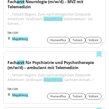
Fach
arzt
 Neurologie (m/w/d) – MVZ mit 
Telemedizin
"...Teilzeit Beginn: Zum nächstmöglichen Zeitpunkt 
Arbeitsort: Großraum 
Magdeburg
 Stellendetails: Sie 
führen..."
tw.con
Magdeburg
Homeoffice
Teilzeit
Vollzeit
Fach
arzt
 für Psychiatrie und Psychotherapie 
(m/w/d) – ambulant mit Telemedizin
"...Teilzeit Beginn: Zum nächstmöglichen Zeitpunkt 
Arbeitsort: Großraum 
Magdeburg
, Sachsen-Anhalt..."
tw.con
Magdeburg
Homeoffice
Teilzeit
Vollzeit