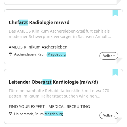
Chef
arzt
 Radiologie m/w/d
Das AMEOS Klinikum Aschersleben-Staßfurt zählt als 
moderner Schwerpunktversorger in Sachsen-Anhalt...
AMEOS Klinikum Aschersleben
Aschersleben, Raum
Magdeburg
Vollzeit
Leitender Ober
arzt
 Kardiologie (m/w/d)
Für eine namhafte Rehabilitationsklinik mit etwa 270 
Betten im Raum Halberstadt suchen wir einen...
FIND YOUR EXPERT - MEDICAL RECRUITING
Halberstadt, Raum
Magdeburg
Vollzeit