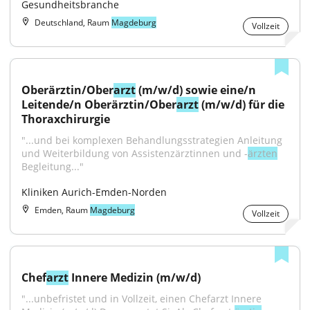
Gesundheitsbranche
Deutschland, Raum
Magdeburg
Vollzeit
Oberärztin/Ober
arzt
 (m/w/d) sowie eine/n 
Leitende/n Oberärztin/Ober
arzt
 (m/w/d) für die 
Thoraxchirurgie
"...und bei komplexen Behandlungsstrategien Anleitung 
und Weiterbildung von Assistenzärztinnen und -
ärzten
Begleitung..."
Kliniken Aurich-Emden-Norden
Emden, Raum
Magdeburg
Vollzeit
Chef
arzt
 Innere Medizin (m/w/d)
"...unbefristet und in Vollzeit, einen Chefarzt Innere 