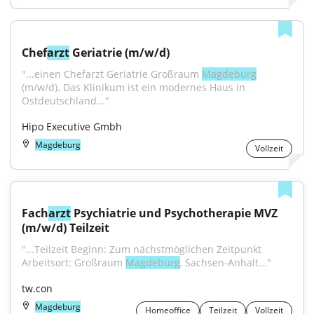
Chef
arzt
 Geriatrie (m/w/d)
"...einen Chefarzt Geriatrie Großraum 
Magdeburg
(m/w/d). Das Klinikum ist ein modernes Haus in 
Ostdeutschland..."
Hipo Executive Gmbh
Magdeburg
Vollzeit
Fach
arzt
 Psychiatrie und Psychotherapie MVZ 
(m/w/d) Teilzeit
"...Teilzeit Beginn: Zum nächstmöglichen Zeitpunkt 
Arbeitsort: Großraum 
Magdeburg
, Sachsen-Anhalt..."
tw.con
Magdeburg
Homeoffice
Teilzeit
Vollzeit