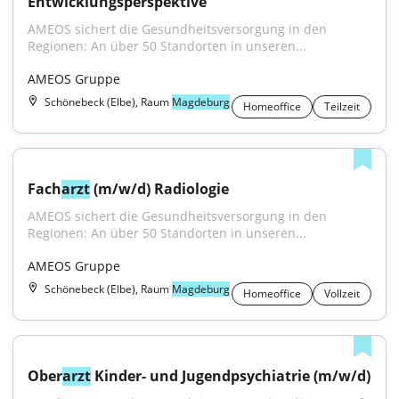
Entwicklungsperspektive
AMEOS sichert die Gesundheitsversorgung in den 
Regionen: An über 50 Standorten in unseren...
AMEOS Gruppe
Schönebeck (Elbe), Raum
Magdeburg
Homeoffice
Teilzeit
Fach
arzt
 (m/w/d) Radiologie
AMEOS sichert die Gesundheitsversorgung in den 
Regionen: An über 50 Standorten in unseren...
AMEOS Gruppe
Schönebeck (Elbe), Raum
Magdeburg
Homeoffice
Vollzeit
Ober
arzt
 Kinder- und Jugendpsychiatrie (m/w/d)