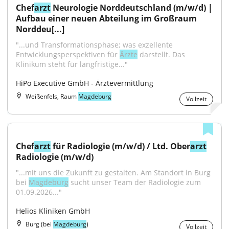
Chef
arzt
 Neurologie Norddeutschland (m/w/d) | 
Aufbau einer neuen Abteilung im Großraum 
Norddeu[...]
"...und Transformationsphase; was exzellente 
Entwicklungsperspektiven für 
Ärzte
 darstellt. Das 
Klinikum steht für langfristige..."
HiPo Executive GmbH - Ärztevermittlung
Weißenfels, Raum
Magdeburg
Vollzeit
Chef
arzt
 für Radiologie (m/w/d) / Ltd. Ober
arzt
Radiologie (m/w/d)
"...mit uns die Zukunft zu gestalten. Am Standort in Burg 
bei 
Magdeburg
 sucht unser Team der Radiologie zum 
01.09.2026..."
Helios Kliniken GmbH
Burg (bei
Magdeburg
)
Vollzeit