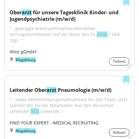
Ober
arzt
 für unsere Tagesklinik Kinder- und 
Jugendpsychiatrie (m/w/d)
"...geprägte ArbeitsatmosphäreAttraktive 
Vertragskonditionen auf der Basis des TV-
Ärzte
 / VKA 
zzgl..."
Vitos gGmbH
Magdeburg
Teilzeit
Leitender Ober
arzt
 Pneumologie (m/w/d)
"...sowie Weiterbildungsmaßnahmen für das Team. Jetzt 
Suchen Wir Sie Als Mitarbeiter Aus Den Bereichen 
Leitender 
Arzt
, Leitende..."
FIND YOUR EXPERT - MEDICAL RECRUITING
Magdeburg
Vollzeit