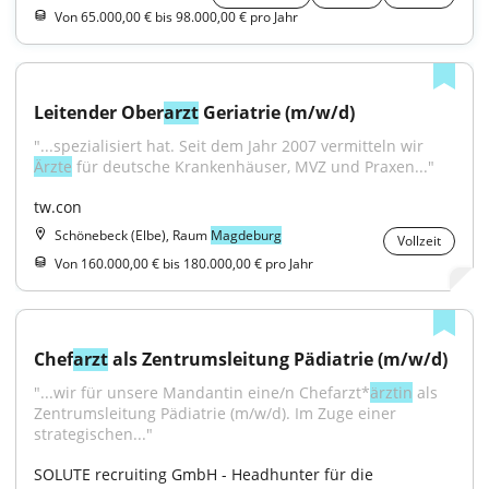
Von 65.000,00 € bis 98.000,00 € pro Jahr
Leitender Ober
arzt
 Geriatrie (m/w/d)
"...spezialisiert hat. Seit dem Jahr 2007 vermitteln wir 
Ärzte
 für deutsche Krankenhäuser, MVZ und Praxen..."
tw.con
Schönebeck (Elbe), Raum
Magdeburg
Vollzeit
Von 160.000,00 € bis 180.000,00 € pro Jahr
Chef
arzt
 als Zentrumsleitung Pädiatrie (m/w/d)
"...wir für unsere Mandantin eine/n Chefarzt*
ärztin
 als 
Zentrumsleitung Pädiatrie (m/w/d). Im Zuge einer 
strategischen..."
SOLUTE recruiting GmbH - Headhunter für die 