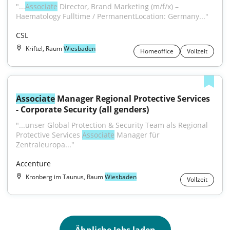
"...
Associate
 Director, Brand Marketing (m/f/x) – 
Haematology Fulltime / PermanentLocation: Germany..."
CSL
Kriftel, Raum
Wiesbaden
Homeoffice
Vollzeit
Associate
 Manager Regional Protective Services 
- Corporate Security (all genders)
"...unser Global Protection & Security Team als Regional 
Protective Services 
Associate
 Manager für 
Zentraleuropa..."
Accenture
Kronberg im Taunus, Raum
Wiesbaden
Vollzeit