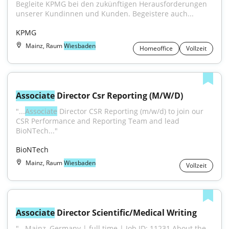
Begleite KPMG bei den zukünftigen Herausforderungen 
unserer Kundinnen und Kunden. Begeistere auch...
KPMG
Mainz, Raum
Wiesbaden
Homeoffice
Vollzeit
Associate
 Director Csr Reporting (M/W/D)
"...
Associate
 Director CSR Reporting (m/w/d) to join our 
CSR Performance and Reporting Team and lead 
BioNTech..."
BioNTech
Mainz, Raum
Wiesbaden
Vollzeit
Associate
 Director Scientific/Medical Writing
"...Mainz, Germany | full time | Job ID: 11231 About the 