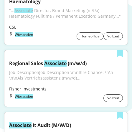
Haematology
"...
Associate
 Director, Brand Marketing (m/f/x) – 
Haematology Fulltime / Permanent Location: Germany..."
CSL
Wiesbaden
Homeoffice
Vollzeit
Regional Sales 
Associate
 (m/w/d)
Job DescriptionJob Description \n\nIhre Chance: \n\n 
\n\nAls Vertriebsassistenz (m/w/d)...
Fisher Investments
Wiesbaden
Vollzeit
Associate
 It Audit (M/W/D)