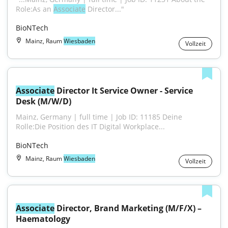
Role:As an 
Associate
 Director..."
BioNTech
Mainz, Raum
Wiesbaden
Vollzeit
Associate
 Director It Service Owner - Service 
Desk (M/W/D)
Mainz, Germany | full time | Job ID: 11185 Deine 
Rolle:Die Position des IT Digital Workplace...
BioNTech
Mainz, Raum
Wiesbaden
Vollzeit
Associate
 Director, Brand Marketing (M/F/X) – 
Haematology