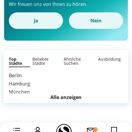
Wir freuen uns von Ihnen zu hören.
Ja
Nein
Top
Beliebte
Ähnliche
Ausbildung
Städte
Städte
Suchen
Berlin
Hamburg
München
Alle anzeigen
Köln
Frankfurt am Main
Stuttgart
Düsseldorf