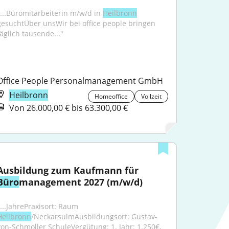
"...Büromitarbeiterin m/w/d in 
Heilbronn
gesuchtÜber unsWir bei office people bringen 
täglich tausende..."
Office People Personalmanagement GmbH
Heilbronn
Homeoffice
Vollzeit
Von 26.000,00 € bis 63.300,00 €
Ausbildung zum Kaufmann für 
Büro
management 2027 (m/w/d)
"...JahrePraxisort: Raum 
Heilbronn
/NeckarsulmAusbildungsort: Gustav-
von-Schmoller SchuleVergütung: 1. Jahr: 1.250€, 