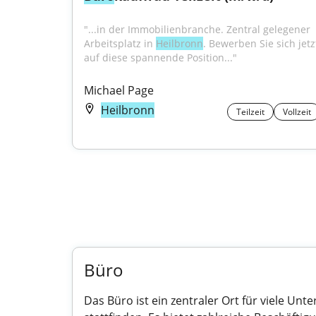
"...in der Immobilienbranche. Zentral gelegener 
Arbeitsplatz in 
Heilbronn
. Bewerben Sie sich jetzt
auf diese spannende Position..."
Michael Page
Heilbronn
Teilzeit
Vollzeit
Büro
Das Büro ist ein zentraler Ort für viele U