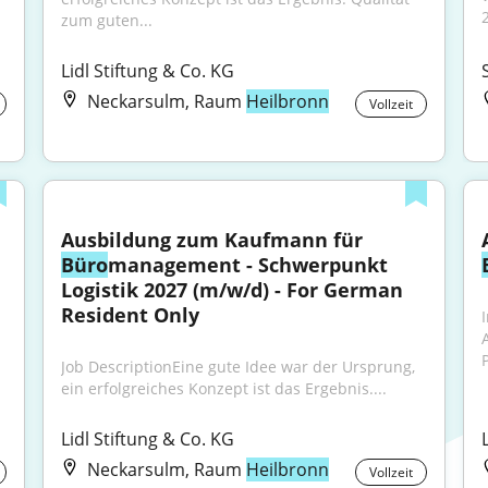
2
zum guten...
Lidl Stiftung & Co. KG
Neckarsulm, Raum
Heilbronn
Vollzeit
Ausbildung zum Kaufmann für 
Büro
management - Schwerpunkt 
Logistik 2027 (m/w/d) - For German 
Resident Only
P
Job DescriptionEine gute Idee war der Ursprung, 
ein erfolgreiches Konzept ist das Ergebnis....
Lidl Stiftung & Co. KG
Neckarsulm, Raum
Heilbronn
Vollzeit