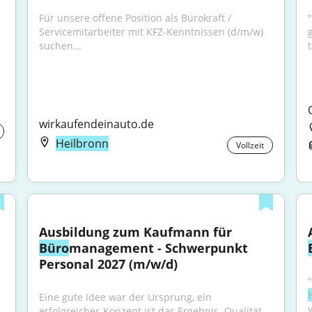
Für unsere offene Position als Bürokraft / 
Servicemitarbeiter mit KFZ-Kenntnissen (d/m/w) 
suchen...
wirkaufendeinauto.de
Heilbronn
Vollzeit
dung zum Kaufmann/-frau für 
Ausbildung zum Kaufmann für 
Büro
management - Schwerpunkt 
Personal 2027 (m/w/d)
Eine gute Idee war der Ursprung, ein 
erfolgreiches Konzept ist das Ergebnis. Qualität 