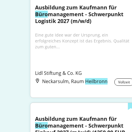
Ausbildung zum Kaufmann für 
Büro
management - Schwerpunkt 
Logistik 2027 (m/w/d)
Eine gute Idee war der Ursprung, ein 
erfolgreiches Konzept ist das Ergebnis. Qualität 
zum guten...
Lidl Stiftung & Co. KG
Neckarsulm, Raum
Heilbronn
Vollzeit
Ausbildung zum Kaufmann für 
Büro
management - Schwerpunkt 