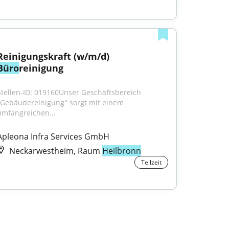
Reinigungskraft (w/m/d) 
Büro
reinigung
Stellen-ID: 019160Unser Geschäftsbereich 
"Gebäudereinigung" sorgt mit einem 
umfangreichen...
Apleona Infra Services GmbH
Neckarwestheim, Raum
Heilbronn
Teilzeit