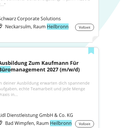
..."
Schwarz Corporate Solutions
Neckarsulm, Raum
Heilbronn
Vollzeit
Ausbildung Zum Kaufmann Für 
Büro
management 2027 (m/w/d)
In deiner Ausbildung erwarten dich spannende 
Aufgaben, echte Teamarbeit und jede Menge 
raxis in...
Lidl Dienstleistung GmbH & Co. KG
Bad Wimpfen, Raum
Heilbronn
Vollzeit