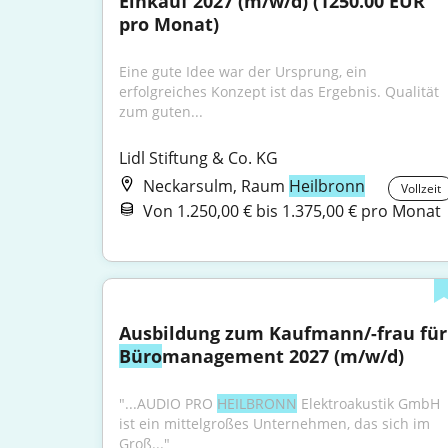
Einkauf 2027 (m/w/d) (1250.00 EUR 
pro Monat)
Eine gute Idee war der Ursprung, ein 
erfolgreiches Konzept ist das Ergebnis. Qualität 
zum guten...
Lidl Stiftung & Co. KG
Neckarsulm, Raum
Heilbronn
Vollzeit
Von 1.250,00 € bis 1.375,00 € pro Monat
Ausbil
Büro
management 2027 (m/w/d)
"...AUDIO PRO 
HEILBRONN
 Elektroakustik GmbH 
ist ein mittelgroßes Unternehmen, das sich im 
Groß..."