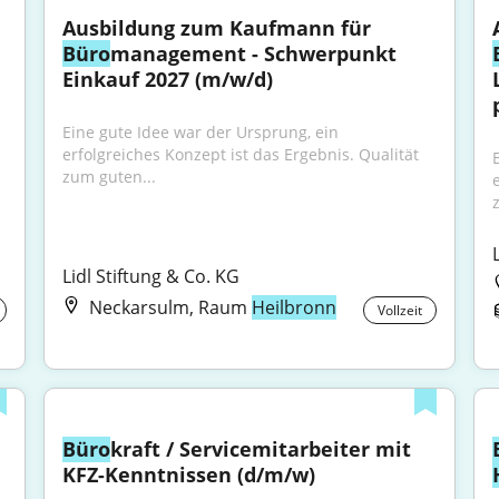
Ausbildung zum Kaufmann für 
Büro
management - Schwerpunkt 
Einkauf 2027 (m/w/d)
Eine gute Idee war der Ursprung, ein 
erfolgreiches Konzept ist das Ergebnis. Qualität 
zum guten...
Lidl Stiftung & Co. KG
Neckarsulm, Raum
Heilbronn
Vollzeit
Büro
kraft / Servicemitarbeiter mit 
KFZ-Kenntnissen (d/m/w)