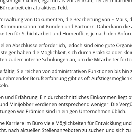
ungsmöglichkeiten, egal ob als Vollzeitkraft, Teilzeitmitarbe
Büroarbeit ein attraktives Feld.
erwaltung von Dokumenten, die Bearbeitung von E-Mails, d
ommunikation mit Kunden und Partnern. Dabei kann die Arbe
chkeiten für Schichtarbeit und Homeoffice, je nach den An
ziellen Abschlüsse erforderlich, jedoch sind eine gute Organ
teiger haben die Möglichkeit, sich durch Praktika oder klei
ten zudem interne Schulungen an, um die Mitarbeiter fortz
lfältig. Sie reichen von administrativen Funktionen bis hin 
nehmender Berufserfahrung gibt es oft Aufstiegsmöglichkei
seln.
ion und Erfahrung. Ein durchschnittliches Einkommen liegt o
te und Minijobber verdienen entsprechend weniger. Die Verg
tungen wie Prämien sind in einigen Unternehmen üblich.
 Karriere im Büro viele Möglichkeiten für Entwicklung und F
icht, nach aktuellen Stellenangeboten zu suchen und sich z