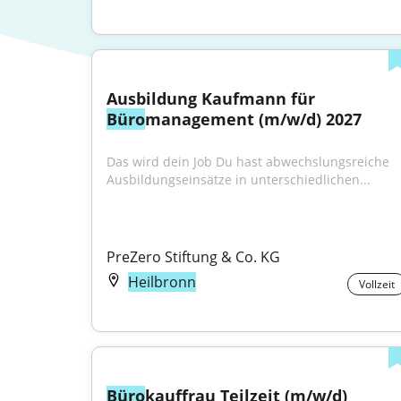
Ausbildung Kaufmann für 
Büro
management (m/w/d) 2027
Das wird dein Job Du hast abwechslungsreiche 
Ausbildungseinsätze in unterschiedlichen...
PreZero Stiftung & Co. KG
Heilbronn
Vollzeit
Büro
kauffrau Teilzeit (m/w/d)