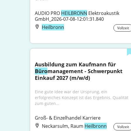
AUDIO PRO 
HEILBRONN
 Elektroakustik 
GmbH_2026-07-08-12:01:31.840
Heilbronn
Vollzeit
Ausbildung zum Kaufmann für 
Büro
management - Schwerpunkt 
Einkauf 2027 (m/w/d)
Eine gute Idee war der Ursprung, ein 
erfolgreiches Konzept ist das Ergebnis. Qualität 
zum guten...
Groß- & Einzelhandel Karriere
Neckarsulm, Raum
Heilbronn
Vollzeit