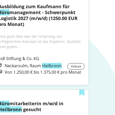
Ausbildung zum Kaufmann für 
Büro
management - Schwerpunkt 
Logistik 2027 (m/w/d) (1250.00 EUR 
pro Monat)
Eine gute Idee war der Ursprung, ein 
erfolgreiches Konzept ist das Ergebnis. Qualität 
zum guten...
Lidl Stiftung & Co. KG
Neckarsulm, Raum
Heilbronn
Vollzeit
Von 1.250,00 € bis 1.375,00 € pro Monat
Büro
mitarbeiterin m/w/d in 
Heilbronn
 gesucht