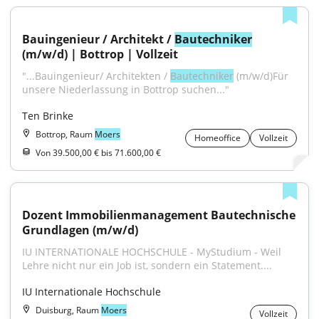
Bauingenieur / Architekt / 
Bautechniker
(m/w/d) | Bottrop | Vollzeit
"...Bauingenieur/ Architekten / 
Bautechniker
 (m/w/d)Für 
unsere Niederlassung in Bottrop suchen..."
Ten Brinke
Bottrop, Raum
Moers
Homeoffice
Vollzeit
Von 39.500,00 € bis 71.600,00 €
Dozent Immobilienmanagement Bautechnische 
Grundlagen (m/w/d)
IU INTERNATIONALE HOCHSCHULE - MyStudium - Weil 
Lehre nicht nur ein Job ist, sondern ein Statement....
IU Internationale Hochschule
Duisburg, Raum
Moers
Vollzeit