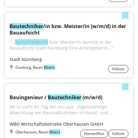
Bautechniker
/in bzw. Meister/in (w/m/d) in der 
Bauaufsicht
"...
Bautechniker/in
 bzw. Meister/in (w/m/d) in der 
Bauaufsicht Stadt Nürnberg Eine Arbeitgeberin..."
Stadt Nürnberg
Duisburg, Raum
Moers
Vollzeit
Bauingenieur / 
Bautechniker
 (m/w/d)
## So sieht Ihr Tag bei uns aus - Eigenständige 
Abwicklung von Baumaßnahmen im Kanal- und...
WBO Wirtschaftsbetriebe Oberhausen GmbH
Oberhausen, Raum
Moers
Homeoffice
Vollzeit