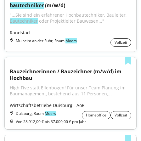
bautechniker
 (m/w/d)
"...Sie sind ein erfahrener Hochbautechniker, Bauleiter, 
Bautechniker
 oder Projektleiter Bauwesen..."
Randstad
Mülheim an der Ruhr, Raum
Moers
Vollzeit
Bauzeichnerinnen / Bauzeichner (m/w/d) im 
Hochbau
High Five statt Ellenbogen! Für unser Team Planung im 
Baumanagement, bestehend aus 11 Personen,...
Wirtschaftsbetriebe Duisburg - AöR
Duisburg, Raum
Moers
Homeoffice
Vollzeit
Von 28.912,00 € bis 37.000,00 € pro Jahr