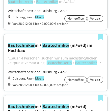
Bautechnikerin
 / 
Bautechniker
 (m/w/d..."
Wirtschaftsbetriebe Duisburg - AöR
Duisburg, Raum
Moers
Homeoffice
Vollzeit
Von 28.912,00 € bis 42.000,00 € pro Jahr
Bautechniker
in / 
Bautechniker
 (m/w/d) im 
Hochbau
"...aus 14 Personen, suchen wir zum nächstmöglichen 
Zeitpunkt Verstärkung. 
Bautechnikerin
 / 
Bautechniker
..."
Wirtschaftsbetriebe Duisburg - AöR
Duisburg, Raum
Moers
Homeoffice
Vollzeit
Von 28.912,00 € bis 42.000,00 € pro Jahr
Bautechniker
in / 
Bautechniker
 (m/w/d) 