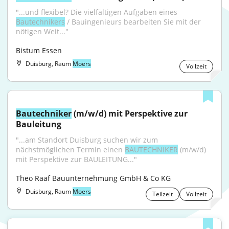
"...und flexibel? Die vielfältigen Aufgaben eines 
Bautechnikers
 / Bauingenieurs bearbeiten Sie mit der 
nötigen Weit..."
Bistum Essen
Duisburg, Raum
Moers
Vollzeit
Bautechniker
 (m/w/d) mit Perspektive zur 
Bauleitung
"...am Standort Duisburg suchen wir zum 
nächstmöglichen Termin einen 
BAUTECHNIKER
 (m/w/d) 
mit Perspektive zur BAULEITUNG..."
Theo Raaf Bauunternehmung GmbH & Co KG
Duisburg, Raum
Moers
Teilzeit
Vollzeit