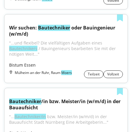
Vollzeit
Wir suchen: 
Bautechniker
 oder Bauingenieur 
(w/m/d)
"...und flexibel? Die vielfältigen Aufgaben eines 
Bautechnikers
 / Bauingenieurs bearbeiten Sie mit der 
nötigen Weit..."
Bistum Essen
Mülheim an der Ruhr, Raum
Moers
Teilzeit
Vollzeit
Bautechniker
/in bzw. Meister/in (w/m/d) in der 
Bauaufsicht
"...
Bautechniker/in
 bzw. Meister/in (w/m/d) in der 
Bauaufsicht Stadt Nürnberg Eine Arbeitgeberin..."