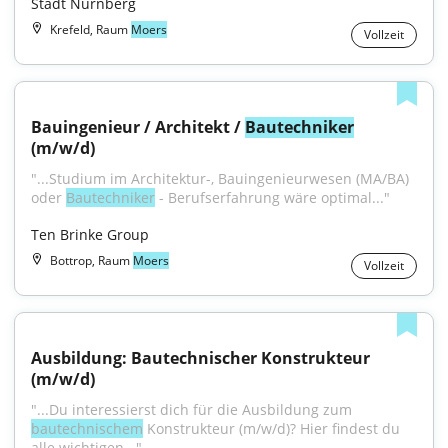
Stadt Nürnberg
Krefeld, Raum
Moers
Vollzeit
Bauingenieur / Architekt / 
Bautechniker
(m/w/d)
"...Studium im Architektur-, Bauingenieurwesen (MA/BA) 
oder 
Bautechniker
 - Berufserfahrung wäre optimal..."
Ten Brinke Group
Bottrop, Raum
Moers
Vollzeit
Ausbildung: Bautechnischer Konstrukteur 
(m/w/d)
"...Du interessierst dich für die Ausbildung zum 
bautechnischem
 Konstrukteur (m/w/d)? Hier findest du 
alle wichtigen..."