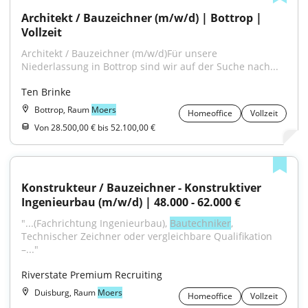
Architekt / Bauzeichner (m/w/d) | Bottrop | 
Vollzeit
Architekt / Bauzeichner (m/w/d)Für unsere 
Niederlassung in Bottrop sind wir auf der Suche nach...
Ten Brinke
Bottrop, Raum
Moers
Homeoffice
Vollzeit
Von 28.500,00 € bis 52.100,00 €
Konstrukteur / Bauzeichner - Konstruktiver 
Ingenieurbau (m/w/d) | 48.000 - 62.000 €
"...(Fachrichtung Ingenieurbau), 
Bautechniker
, 
Technischer Zeichner oder vergleichbare Qualifikation 
–..."
Riverstate Premium Recruiting
Duisburg, Raum
Moers
Homeoffice
Vollzeit