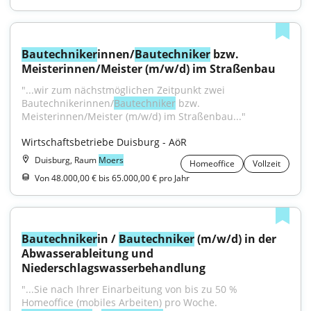
Bautechniker
innen/
Bautechniker
 bzw. 
Meisterinnen/Meister (m/w/d) im Straßenbau
"...wir zum nächstmöglichen Zeitpunkt zwei 
Bautechnikerinnen/
Bautechniker
 bzw. 
Meisterinnen/Meister (m/w/d) im Straßenbau..."
Wirtschaftsbetriebe Duisburg - AöR
Duisburg, Raum
Moers
Homeoffice
Vollzeit
Von 48.000,00 € bis 65.000,00 € pro Jahr
Bautechniker
in / 
Bautechniker
 (m/w/d) in der 
Abwasserableitung und 
Niederschlagswasserbehandlung
"...Sie nach Ihrer Einarbeitung von bis zu 50 % 
Homeoffice (mobiles Arbeiten) pro Woche. 