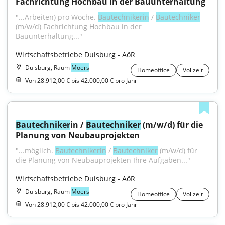
Fachrichtung Hochbau in der Bauunterhaltung
"...Arbeiten) pro Woche. 
Bautechnikerin
 / 
Bautechniker
(m/w/d) Fachrichtung Hochbau in der 
Bauunterhaltung..."
Wirtschaftsbetriebe Duisburg - AöR
Duisburg, Raum
Moers
Homeoffice
Vollzeit
Von 28.912,00 € bis 42.000,00 € pro Jahr
Bautechniker
in / 
Bautechniker
 (m/w/d) für die 
Planung von Neubauprojekten
"...möglich. 
Bautechnikerin
 / 
Bautechniker
 (m/w/d) für 
die Planung von Neubauprojekten Ihre Aufgaben..."
Wirtschaftsbetriebe Duisburg - AöR
Duisburg, Raum
Moers
Homeoffice
Vollzeit
Von 28.912,00 € bis 42.000,00 € pro Jahr