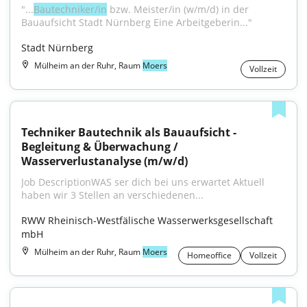
"...
Bautechniker/in
 bzw. Meister/in (w/m/d) in der 
Bauaufsicht Stadt Nürnberg Eine Arbeitgeberin..."
Stadt Nürnberg
Mülheim an der Ruhr, Raum
Moers
Vollzeit
Techniker Bautechnik als Bauaufsicht - 
Begleitung & Überwachung / 
Wasserverlustanalyse (m/w/d)
Job DescriptionWAS ser dich bei uns erwartet Aktuell 
haben wir 3 Stellen an verschiedenen...
RWW Rheinisch-Westfälische Wasserwerksgesellschaft 
mbH
Mülheim an der Ruhr, Raum
Moers
Homeoffice
Vollzeit