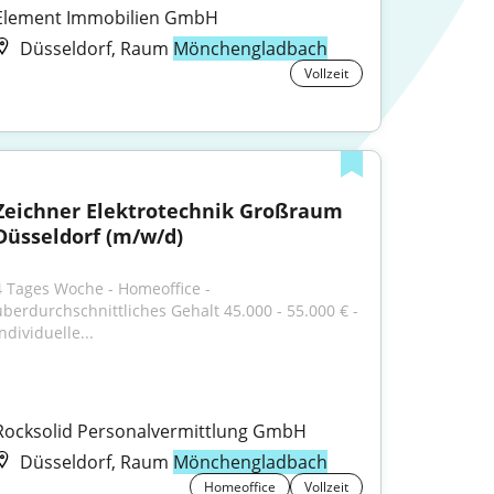
Element Immobilien GmbH
Düsseldorf, Raum
Mönchengladbach
Vollzeit
Zeichner Elektrotechnik Großraum 
Düsseldorf (m/w/d)
4 Tages Woche - Homeoffice - 
überdurchschnittliches Gehalt 45.000 - 55.000 € - 
ndividuelle...
Rocksolid Personalvermittlung GmbH
Düsseldorf, Raum
Mönchengladbach
Homeoffice
Vollzeit