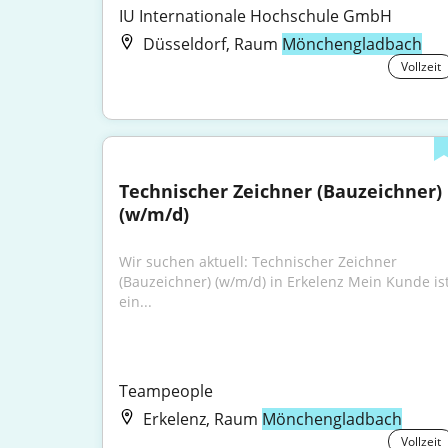
IU Internationale Hochschule GmbH
Düsseldorf, Raum
Mönchengladbach
Vollzeit
Technischer Zeichner (Bauzeichner) 
(w/m/d)
Wir suchen aktuell: Technischer Zeichner 
(Bauzeichner) (w/m/d) in Erkelenz Mein Kunde ist
ein...
Teampeople
Erkelenz, Raum
Mönchengladbach
Vollzeit