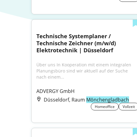
Technische Systemplaner / 
Technische Zeichner (m/w/d) 
Elektrotechnik | Düsseldorf
Über uns In Kooperation mit einem integralen 
Planungsbüro sind wir aktuell auf der Suche 
nach einem...
ADVERGY GmbH
Düsseldorf, Raum
Mönchengladbach
Homeoffice
Vollzeit