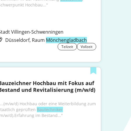
Schwerpunkt Hochbau..."
Stadt Villingen-Schwenningen
Düsseldorf, Raum
Mönchengladbach
Teilzeit
Vollzeit
Bauzeichner Hochbau mit Fokus auf 
Bestand und Revitalisierung (m/w/d)
"...(m/w/d) Hochbau oder eine Weiterbildung zum 
staatlich geprüften 
Bautechniker
(m/w/d).Erfahrung im Bestand..."