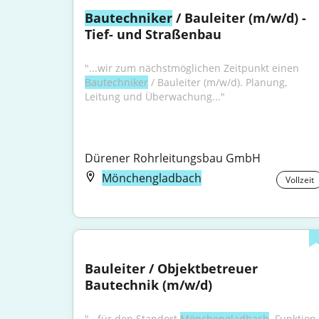
Bautechniker
 / Bauleiter (m/w/d) - 
Tief- und Straßenbau
"...wir zum nächstmöglichen Zeitpunkt einen 
Bautechniker
 / Bauleiter (m/w/d). Planung, 
Leitung und Überwachung..."
Dürener Rohrleitungsbau GmbH
Mönchengladbach
Vollzeit
Bauleiter / Objektbetreuer 
Bautechnik (m/w/d)
"...für den Standort 
Mönchengladbach
. Funktion 