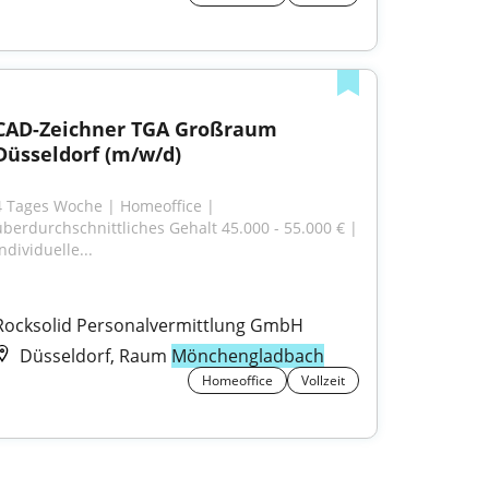
CAD-Zeichner TGA Großraum 
Düsseldorf (m/w/d)
4 Tages Woche | Homeoffice | 
überdurchschnittliches Gehalt 45.000 - 55.000 € | 
ndividuelle...
Rocksolid Personalvermittlung GmbH
Düsseldorf, Raum
Mönchengladbach
Homeoffice
Vollzeit