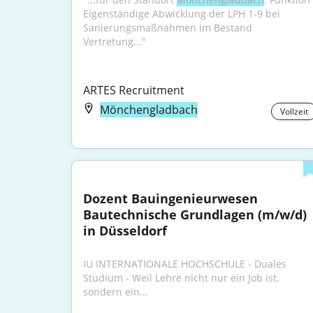
Eigenständige Abwicklung der LPH 1-9 bei 
Sanierungsmaßnahmen im Bestand 
Vertretung..."
ARTES Recruitment
Mönchengladbach
Vollzeit
Dozent Bauingenieurwesen 
Bautechnische Grundlagen (m/w/d) 
in Düsseldorf
IU INTERNATIONALE HOCHSCHULE - Duales 
Studium - Weil Lehre nicht nur ein Job ist, 
sondern ein...