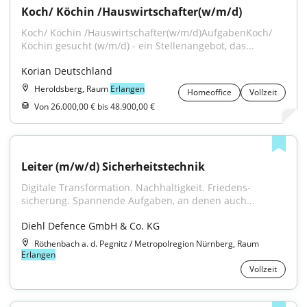
Koch/ Köchin /Hauswirtschafter(w/m/d)
Koch/ Köchin /Hauswirtschafter(w/m/d)AufgabenKoch/ 
Köchin gesucht (w/m/d) - ein Stellenangebot, das...
Korian Deutschland
Heroldsberg, Raum
Erlangen
Homeoffice
Vollzeit
Von 26.000,00 € bis 48.900,00 €
Leiter (m/w/d) Sicherheitstechnik
Digitale Trans­formation. Nach­haltig­keit. Friedens­
sicherung. Spannende Aufgaben, an denen auch...
Diehl Defence GmbH & Co. KG
Röthenbach a. d. Pegnitz / Metropolregion Nürnberg, Raum
Erlangen
Vollzeit