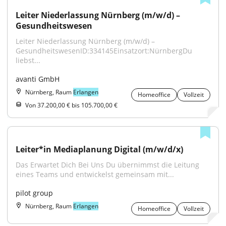
Leiter Niederlassung Nürnberg (m/w/d) – 
Gesundheitswesen
Leiter Niederlassung Nürnberg (m/w/d) – 
GesundheitswesenID:334145Einsatzort:NürnbergDu 
liebst...
avanti GmbH
Nürnberg, Raum
Erlangen
Homeoffice
Vollzeit
Von 37.200,00 € bis 105.700,00 €
Leiter*in Mediaplanung Digital (m/w/d/x)
Das Erwartet Dich Bei Uns Du übernimmst die Leitung 
eines Teams und entwickelst gemeinsam mit...
pilot group
Nürnberg, Raum
Erlangen
Homeoffice
Vollzeit