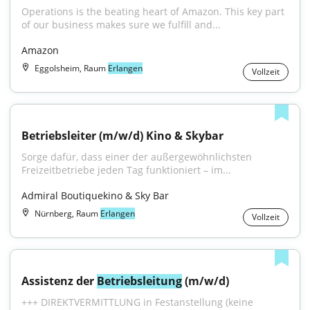
Operations is the beating heart of Amazon. This key part 
of our business makes sure we fulfill and...
Amazon
Eggolsheim, Raum
Erlangen
Vollzeit
Betriebsleiter (m/w/d) Kino & Skybar
Sorge dafür, dass einer der außergewöhnlichsten 
Freizeitbetriebe jeden Tag funktioniert – im...
Admiral Boutiquekino & Sky Bar
Nürnberg, Raum
Erlangen
Vollzeit
Assistenz der 
Betriebsleitung
 (m/w/d)
+++ DIREKTVERMITTLUNG in Festanstellung (keine 