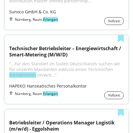
distribution master limited partnership...
Sunoco GmbH & Co. KG
Nürnberg, Raum
Erlangen
Vollzeit
Technischer Betriebsleiter – Energiewirtschaft / 
Smart-Metering (M/W/D)
"...Für den Standort im Süden Deutschlands suchen wir 
für unseren Mandanten exklusiv einen Technischen 
Betriebsleiter
 (m/w/d..."
HAPEKO Hanseatisches Personalkontor
Nürnberg, Raum
Erlangen
Vollzeit
Betriebsleiter / Operations Manager Logistik 
(m/w/d) - Eggolsheim