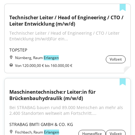
Technischer Leiter / Head of Engineering / CTO / 
Leiter Entwicklung (m/w/d)
Technischer Leiter / Head of Engineering / CTO / Leiter 
Entwicklung (m/w/d)Für ein...
TOPSTEP
Nürnberg, Raum
Erlangen
Vollzeit
Von 120.000,00 € bis 160.000,00 €
Maschinentechnische:r Leiter:in für 
Brückenbauhydraulik (m/w/d)
Bei STRABAG bauen rund 89.000 Menschen an mehr als 
2.400 Standorten weltweit am Fortschritt....
STRABAG BMTI GMBH & CO. KG
Fischbach, Raum
Erlangen
Homeoffice
Vollzeit