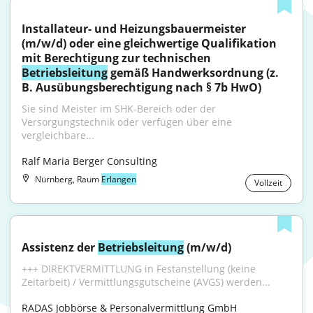
Installateur- und Heizungsbauermeister 
(m/w/d) oder eine gleichwertige Qualifikation 
mit Berechtigung zur technischen 
Betriebsleitung
 gemäß Handwerksordnung (z. 
B. Ausübungsberechtigung nach § 7b HwO)
Sie sind Meister im SHK-Bereich oder der 
Versorgungstechnik oder verfügen über eine 
vergleichbare...
Ralf Maria Berger Consulting
Nürnberg, Raum
Erlangen
Vollzeit
Assistenz der 
Betriebsleitung
 (m/w/d)
+++ DIREKTVERMITTLUNG in Festanstellung (keine 
Zeitarbeit) / Vermittlungsgutscheine (AVGS) werden...
RADAS Jobbörse & Personalvermittlung GmbH