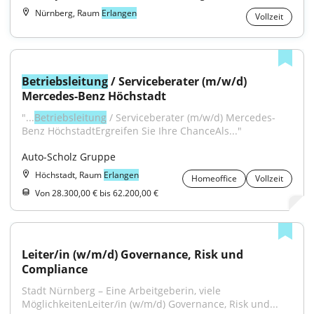
Nürnberg, Raum
Erlangen
Vollzeit
Betriebsleitung
 / Serviceberater (m/w/d) 
Mercedes-Benz Höchstadt
"...
Betriebsleitung
 / Serviceberater (m/w/d) Mercedes-
Benz HöchstadtErgreifen Sie Ihre ChanceAls..."
Auto-Scholz Gruppe
Höchstadt, Raum
Erlangen
Homeoffice
Vollzeit
Von 28.300,00 € bis 62.200,00 €
Leiter/in (w/m/d) Governance, Risk und 
Compliance
Stadt Nürnberg – Eine Arbeitgeberin, viele 
MöglichkeitenLeiter/in (w/m/d) Governance, Risk und...