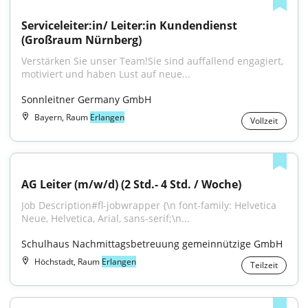
Serviceleiter:in/ Leiter:in Kundendienst 
(Großraum Nürnberg)
Verstärken Sie unser Team!Sie sind auffallend engagiert, 
motiviert und haben Lust auf neue...
Sonnleitner Germany GmbH
Bayern, Raum
Erlangen
Vollzeit
AG Leiter (m/w/d) (2 Std.- 4 Std. / Woche)
Job Description#fl-jobwrapper {\n font-family: Helvetica 
Neue, Helvetica, Arial, sans-serif;\n...
Schulhaus Nachmittagsbetreuung gemeinnützige GmbH
Höchstadt, Raum
Erlangen
Teilzeit