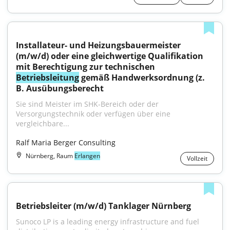
Installateur- und Heizungsbauermeister 
(m/w/d) oder eine gleichwertige Qualifikation 
mit Berechtigung zur technischen 
Betriebsleitung
 gemäß Handwerksordnung (z. 
B. Ausübungsberecht
Sie sind Meister im SHK-Bereich oder der 
Versorgungstechnik oder verfügen über eine 
vergleichbare...
Ralf Maria Berger Consulting
Nürnberg, Raum
Erlangen
Vollzeit
Betriebsleiter (m/w/d) Tanklager Nürnberg
Sunoco LP is a leading energy infrastructure and fuel 