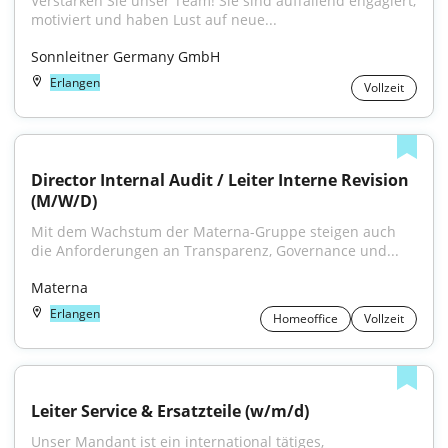
Verstärken Sie unser Team! Sie sind auffallend engagiert, 
motiviert und haben Lust auf neue...
Sonnleitner Germany GmbH
Erlangen
Vollzeit
Director Internal Audit / Leiter Interne Revision 
(M/W/D)
Mit dem Wachstum der Materna-Gruppe steigen auch 
die Anforderungen an Transparenz, Governance und...
Materna
Erlangen
Homeoffice
Vollzeit
Leiter Service & Ersatzteile (w/m/d)
Unser Mandant ist ein international tätiges, 