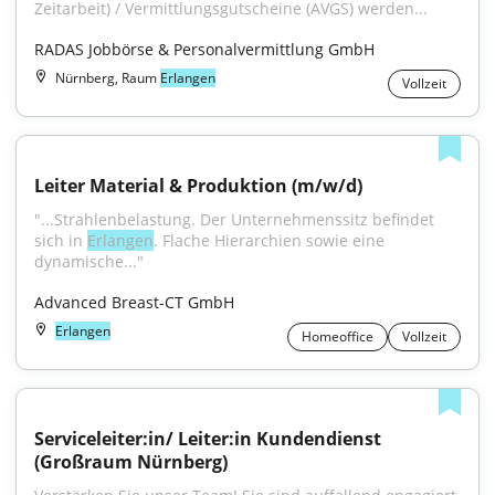
Zeitarbeit) / Vermittlungsgutscheine (AVGS) werden...
RADAS Jobbörse & Personalvermittlung GmbH
Nürnberg, Raum
Erlangen
Vollzeit
Leiter Material & Produktion (m/w/d)
"...Strahlenbelastung. Der Unternehmenssitz befindet 
sich in 
Erlangen
. Flache Hierarchien sowie eine 
dynamische..."
Advanced Breast-CT GmbH
Erlangen
Homeoffice
Vollzeit
Serviceleiter:in/ Leiter:in Kundendienst 
(Großraum Nürnberg)