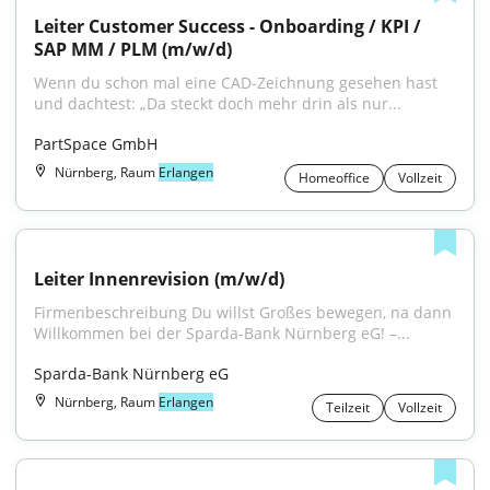
Leiter Customer Success - Onboarding / KPI / 
SAP MM / PLM (m/w/d)
Wenn du schon mal eine CAD-Zeichnung gesehen hast 
und dachtest: „Da steckt doch mehr drin als nur...
PartSpace GmbH
Nürnberg, Raum
Erlangen
Homeoffice
Vollzeit
Leiter Innenrevision (m/w/d)
Firmenbeschreibung Du willst Großes bewegen, na dann 
Willkommen bei der Sparda-Bank Nürnberg eG! –...
Sparda-Bank Nürnberg eG
Nürnberg, Raum
Erlangen
Teilzeit
Vollzeit