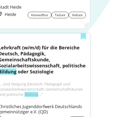
Stadt Heide
Heide
Homeoffice
Teilzeit
Vollzeit
Lehrkraft (w/m/d) für die Bereiche 
Deutsch, Pädagogik, 
Gemeinschaftskunde, 
Sozialarbeitswissenschaft, politische 
Bildung
 oder Soziologie
"...und Neigung (Deutsch, Pädagogik und 
Sozialarbeitswissenschaft; Gemeinschaftskunde 
und politische 
Bildung
..."
Christliches Jugenddorfwerk Deutschlands 
gemeinnütziger e.V. (CJD)