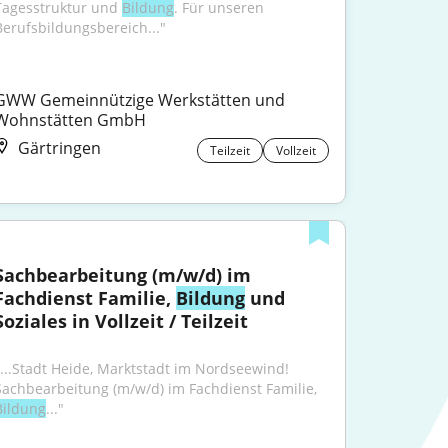
Tagesstruktur und 
Bildung
. Für unseren 
Berufsbildungsbereich..."
GWW Gemeinnützige Werkstätten und 
Wohnstätten GmbH
Gärtringen
Teilzeit
Vollzeit
Sachbearbeitung (m/w/d) im 
Fachdienst Familie, 
Bildung
 und 
Soziales in Vollzeit / Teilzeit
"...Stadt Heide, Marktstadt im Nordseewind! 
Sachbearbeitung (m/w/d) im Fachdienst Familie, 
Bildung
..."