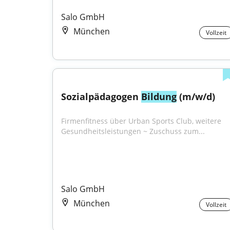
Salo GmbH
München
Vollzeit
Sozialpädagogen 
Bildung
 (m/w/d)
Firmenfitness über Urban Sports Club, weitere 
Gesundheitsleistungen ~ Zuschuss zum...
Salo GmbH
München
Vollzeit