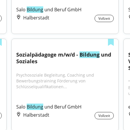
Salo 
Bildung
 und Beruf GmbH
Halberstadt
Vollzeit
Sozialpädagoge m/w/d - 
Bildung
 und 
Soziales
Psychosoziale Begleitung, Coaching und 
Bewerbungstraining Förderung von 
"
Schlüsselqualifikationen...
Salo 
Bildung
 und Beruf GmbH
Halberstadt
Vollzeit