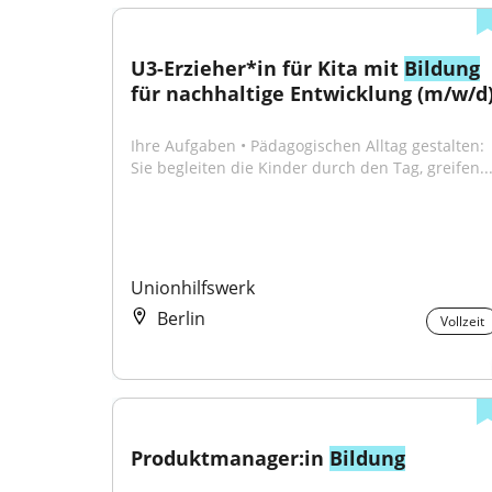
U3-Erzieher*in für Kita mit 
Bildung
für nachhaltige Entwicklung (m/w/d
Ihre Aufgaben • Pädagogischen Alltag gestalten: 
Sie begleiten die Kinder durch den Tag, greifen..
Unionhilfswerk
Berlin
Vollzeit
Produktmanager:in 
Bildung