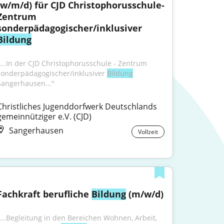
(w/m/d) für CJD Christophorusschule- 
Zentrum 
sonderpädagogischer/inklusiver 
Bildung
"...In der CJD Christophorusschule - Zentrum 
sonderpädagogischer/inklusiver 
Bildung
Sangerhausen..."
Christliches Jugenddorfwerk Deutschlands 
gemeinnütziger e.V. (CJD)
Sangerhausen
Vollzeit
Fachkraft berufliche 
Bildung
 (m/w/d)
"...Begleitung in den Bereichen Wohnen, Arbeit, 