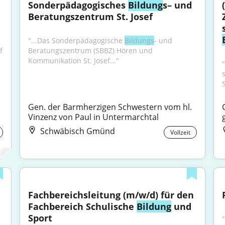
Sonderpädagogisches 
Bildung
s– und 
Beratungszentrum St. Josef
"...Das Sonderpädagogische 
Bildungs
- und 
 
Beratungszentrum (SBBZ) Hören und 
Kommunikation St. Josef..."
Gen. der Barmherzigen Schwestern vom hl. 
Vinzenz von Paul in Untermarchtal
Schwäbisch Gmünd
Vollzeit
Fachbereichsleitung (m/w/d) für den 
Fachbereich Schulische 
Bildung
 und 
Sport