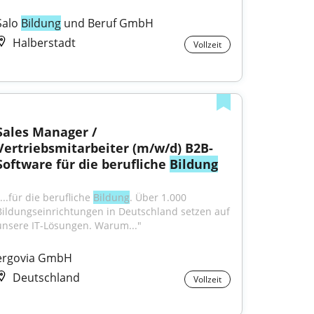
Salo 
Bildung
 und Beruf GmbH
Halberstadt
Vollzeit
Sales Manager / 
Vertriebsmitarbeiter (m/w/d) B2B-
Software für die berufliche 
Bildung
...für die berufliche 
Bildung
. Über 1.000 
Bildungseinrichtungen in Deutschland setzen auf 
unsere IT-Lösungen. Warum..."
ergovia GmbH
Deutschland
Vollzeit