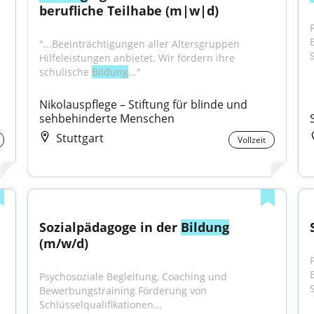
berufliche Teilhabe (m|w|d)
"...Beeinträchtigungen aller Altersgruppen 
Hilfeleistungen anbietet. Wir fördern ihre 
schulische 
Bildung
..."
Nikolauspflege – Stiftung für blinde und 
sehbehinderte Menschen
Stuttgart
Vollzeit
Sozialpädagoge in der 
Bildung
(m/w/d)
Psychosoziale Begleitung, Coaching und 
Bewerbungstraining Förderung von 
Schlüsselqualifikationen...