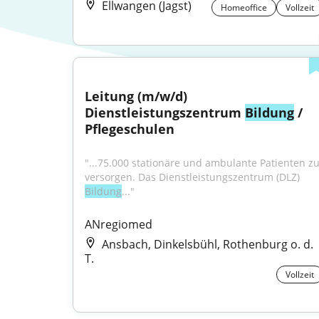
Ellwangen (Jagst)
Homeoffice
Vollzeit
Leitung (m/w/d) 
Dienstleistungszentrum 
Bildung
 / 
Pflegeschulen
"...75.000 stationäre und ambulante Patienten zu
versorgen. Das Dienstleistungszentrum (DLZ) 
Bildung
..."
ANregiomed
Ansbach, Dinkelsbühl, Rothenburg o. d.
T.
Vollzeit