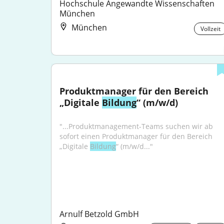
Hochschule Angewandte Wissenschaften 
München
München
Vollzeit
Produktmanager für den Bereich 
„Digitale 
Bildung
“ (m/w/d)
"...Produktmanagement-Teams suchen wir ab 
sofort einen Produktmanager für den Bereich 
„Digitale 
Bildung
“ (m/w/d..."
Arnulf Betzold GmbH