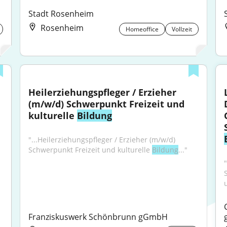
Stadt Rosenheim
Rosenheim
Homeoffice
Vollzeit
Heilerziehungspfleger / Erzieher 
(m/w/d) Schwerpunkt Freizeit und 
kulturelle 
Bildung
"...Heilerziehungspfleger / Erzieher (m/w/d) 
Schwerpunkt Freizeit und kulturelle 
Bildung
..."
Franziskuswerk Schönbrunn gGmbH