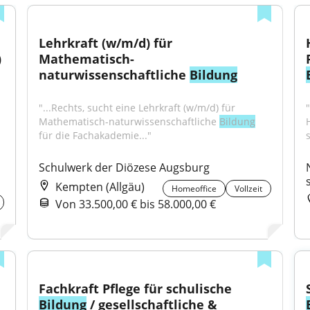
Lehrkraft (w/m/d) für 
)
Mathematisch-
naturwissenschaftliche 
Bildung
.
"...Rechts, sucht eine Lehrkraft (w/m/d) für 
Mathematisch-naturwissenschaftliche 
Bildung
für die Fachakademie..."
Schulwerk der Diözese Augsburg
Kempten (Allgäu)
Homeoffice
Vollzeit
Von 33.500,00 € bis 58.000,00 €
Fachkraft Pflege für schulische 
Bildung
 / gesellschaftliche & 