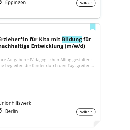
Eppingen
Vollzeit
Erzieher*in für Kita mit 
Bildung
 für 
nachhaltige Entwicklung (m/w/d)
Ihre Aufgaben • Pädagogischen Alltag gestalten: 
Sie begleiten die Kinder durch den Tag, greifen...
Unionhilfswerk
Berlin
Vollzeit