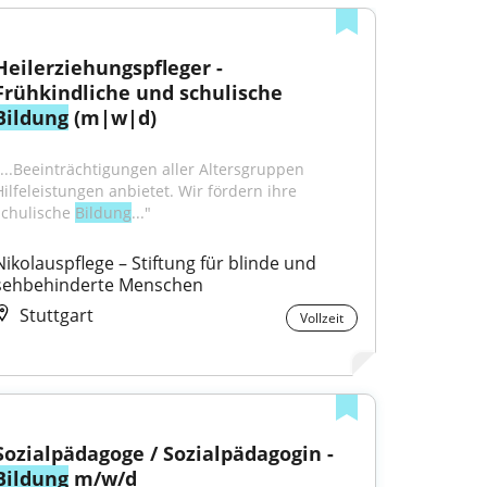
Heilerziehungspfleger - 
Frühkindliche und schulische 
Bildung
 (m|w|d)
"...Beeinträchtigungen aller Altersgruppen 
Hilfeleistungen anbietet. Wir fördern ihre 
schulische 
Bildung
..."
Nikolauspflege – Stiftung für blinde und 
sehbehinderte Menschen
Stuttgart
Vollzeit
Sozialpädagoge / Sozialpädagogin - 
Bildung
 m/w/d