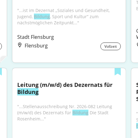
"...ist im Dezernat „Soziales und Gesundheit, 
Jugend, 
Bildung
, Sport und Kultur“ zum 
nächstmöglichen Zeitpunkt..."
Stadt Flensburg
Flensburg
Vollzeit
Leitung (m/w/d) des Dezernats für 
Bildung
"...Stellenausschreibung Nr. 2026-082 Leitung 
(m/w/d) des Dezernats für 
Bildung
 Die Stadt 
Rosenheim..."