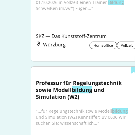
01.10.2026 in Vollzeit einen Trainer 
Bildung
Schweißen (m/w/*) Fügen..."
SKZ — Das Kunststoff-Zentrum
Würzburg
Homeoffice
Vollzeit
Professur für Regelungs­technik 
sowie Modell­
bildung
 und 
Simulation (W2)
"...für Regelungs­technik sowie Modell­
bildung
und Simulation (W2) Kennziffer: BV 0606 Wir 
suchen Sie: wissenschaftlich..."