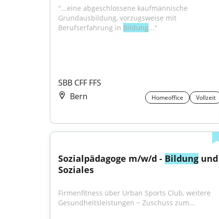
"...eine abgeschlossene kaufmännische 
Grundausbildung, vorzugsweise mit 
Berufserfahrung in 
Bildung
..."
SBB CFF FFS
Bern
Homeoffice
Vollzeit
Sozialpädagoge m/w/d - 
Bildung
 und 
Soziales
Firmenfitness über Urban Sports Club, weitere 
Gesundheitsleistungen ~ Zuschuss zum...