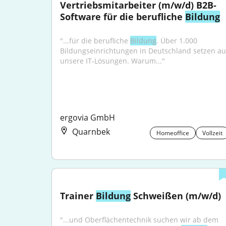
Vertriebsmitarbeiter (m/w/d) B2B-
Software für die berufliche 
Bildung
"...für die berufliche 
Bildung
. Über 1.000 
Bildungseinrichtungen in Deutschland setzen auf
unsere IT-Lösungen. Warum..."
ergovia GmbH
Quarnbek
Homeoffice
Vollzeit
Trainer 
Bildung
 Schweißen (m/w/d)
"...und Oberflächentechnik suchen wir ab dem 