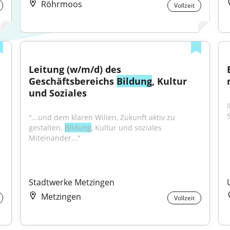
Röhrmoos
Vollzeit
Leitung (w/m/d) des 
Geschäftsbereichs 
Bildung
, Kultur 
und Soziales
 
"...und dem klaren Willen, Zukunft aktiv zu 
gestalten. 
Bildung
, Kultur und soziales 
Miteinander..."
Stadtwerke Metzingen
Metzingen
Vollzeit