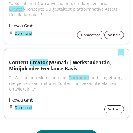
"...Social-First-Narrative, auch für Influencer- und 
Creator
-Konzepte Du gestaltest plattformnative Assets 
für die Kanäle..."
likeyaa GmbH
Dortmund
Homeoffice
Vollzeit
Content 
Creator
 (w/m/d) | Werkstudent:in, 
Minijob oder Freelance-Basis
"...Wir suchen Menschen aus 
Dortmund
 und Umgebung, 
die gemeinsam mit uns Content für bekannte Marken 
entwickeln..."
likeyaa GmbH
Dortmund
Vollzeit