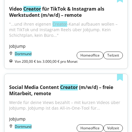
Video 
Creator
 für TikTok & Instagram als 
Werkstudent (m/w/d) – remote
"...und ihren eigenen 
Creator
-Kanal aufbauen wollen – 
mit TikTok und Instagram Reels über JobJump. Kein 
Schichtplan, kein Büro..."
JobJump
Dortmund
Homeoffice
Teilzeit
Von 200,00 € bis 3.000,00 € pro Monat
Social Media Content 
Creator
 (m/w/d) – freie 
Mitarbeit, remote
Werde für deine Views bezahlt – mit kurzen Videos über 
JobJump. JobJump ist das All-in-One-Tool für...
JobJump
Dortmund
Homeoffice
Vollzeit