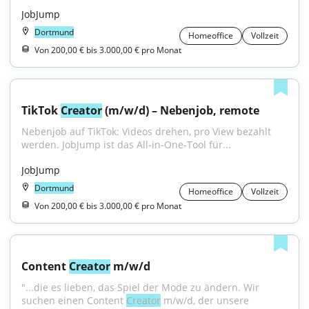
JobJump
Dortmund
Homeoffice
Vollzeit
Von 200,00 € bis 3.000,00 € pro Monat
TikTok 
Creator
 (m/w/d) – Nebenjob, remote
Nebenjob auf TikTok: Videos drehen, pro View bezahlt 
werden. JobJump ist das All-in-One-Tool für...
JobJump
Dortmund
Homeoffice
Vollzeit
Von 200,00 € bis 3.000,00 € pro Monat
Content 
Creator
 m/w/d
"...die es lieben, das Spiel der Mode zu ändern. Wir 
suchen einen Content 
Creator
 m/w/d, der unsere 