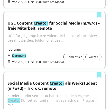
Von 200,00 € bis 3.000,00 € pro Monat
UGC Content 
Creator
 für Social Media (m/w/d) – 
freie Mitarbeit, remote
UGC für JobJump: kurze Videos drehen, direkt pro View 
bezahlt werden. JobJump ist das...
JobJump
Dortmund
Homeoffice
Vollzeit
Von 200,00 € bis 3.000,00 € pro Monat
Social Media Content 
Creator
 als Werkstudent 
(m/w/d) – TikTok, remote
"...oder Studio-Setup. Du baust dabei dein eigenes 
Creator
-Skillset auf und nimmst es nach dem Programm 
mit..."