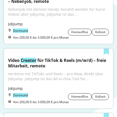
– Nebenjob, remote
Nebenjob mit deinem Handy: bezahlt werden für kurze 
Videos über JobJump. JobJump ist das...
JobJump
Dortmund
Homeoffice
Vollzeit
Von 200,00 € bis 3.000,00 € pro Monat
Video 
Creator
 für TikTok & Reels (m/w/d) – freie 
Mitarbeit, remote
Verdiene mit TikToks und Reels – pro View, direkt über 
JobJump. JobJump ist das All-in-One-Tool für...
JobJump
Dortmund
Homeoffice
Vollzeit
Von 200,00 € bis 3.000,00 € pro Monat