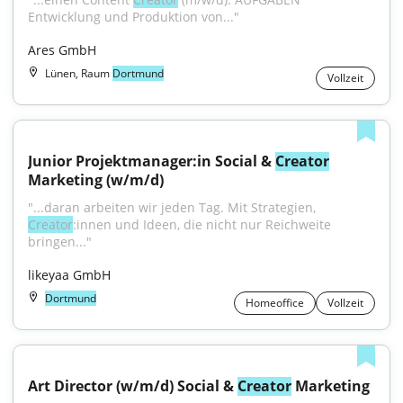
Entwicklung und Produktion von..."
Ares GmbH
Lünen, Raum
Dortmund
Vollzeit
Junior Projektmanager:in Social & 
Creator
Marketing (w/m/d)
"...daran arbeiten wir jeden Tag. Mit Strategien, 
Creator
:innen und Ideen, die nicht nur Reichweite 
bringen..."
likeyaa GmbH
Dortmund
Homeoffice
Vollzeit
Art Director (w/m/d) Social & 
Creator
 Marketing