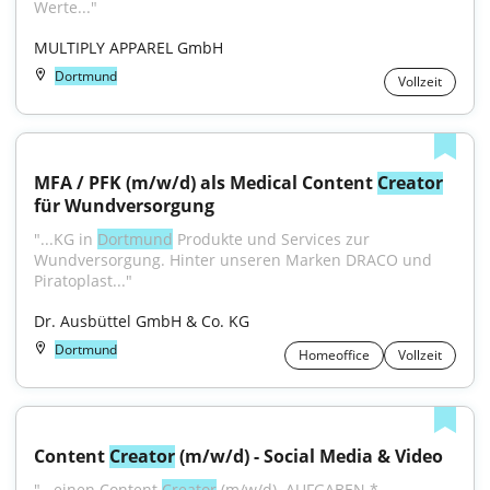
Werte..."
MULTIPLY APPAREL GmbH
Dortmund
Vollzeit
MFA / PFK (m/w/d) als Medical Content 
Creator
für Wundversorgung
"...KG in 
Dortmund
 Produkte und Services zur 
Wundversorgung. Hinter unseren Marken DRACO und 
Piratoplast..."
Dr. Ausbüttel GmbH & Co. KG
Dortmund
Homeoffice
Vollzeit
Content 
Creator
 (m/w/d) - Social Media & Video
"...einen Content 
Creator
 (m/w/d). AUFGABEN * 