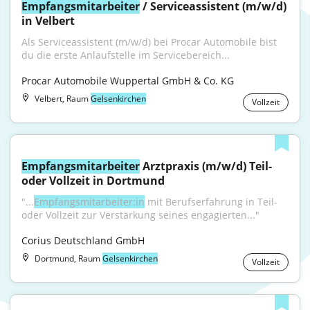
Empfangsmitarbeiter
 / Serviceassistent (m/w/d) 
in Velbert
Als Serviceassistent (m/w/d) bei Procar Automobile bist 
du die erste Anlaufstelle im Servicebereich...
Procar Automobile Wuppertal GmbH & Co. KG
Velbert, Raum
Gelsenkirchen
Vollzeit
Empfangsmitarbeiter
 Arztpraxis (m/w/d) Teil- 
oder Vollzeit in Dortmund
"...
Empfangsmitarbeiter:in
 mit Berufserfahrung in Teil- 
oder Vollzeit zur Verstärkung seines engagierten..."
Corius Deutschland GmbH
Dortmund, Raum
Gelsenkirchen
Vollzeit