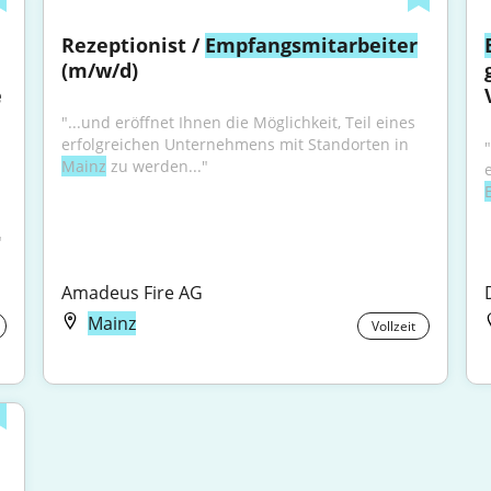
Rezeptionist / 
Empfangsmitarbeiter
(m/w/d)
 
"...und eröffnet Ihnen die Möglichkeit, Teil eines 
erfolgreichen Unternehmens mit Standorten in 
Mainz
 zu werden..."
"
Amadeus Fire AG
Mainz
Vollzeit