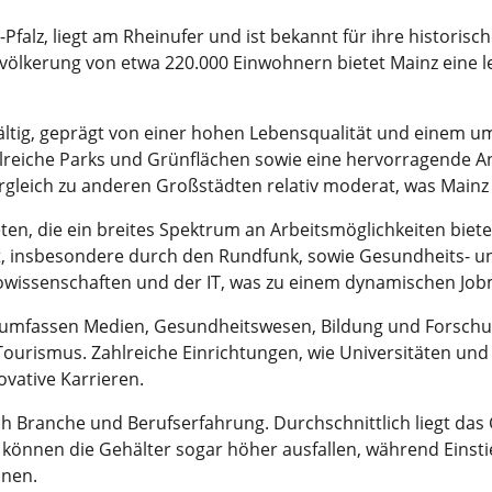
falz, liegt am Rheinufer und ist bekannt für ihre historisc
Bevölkerung von etwa 220.000 Einwohnern bietet Mainz eine
fältig, geprägt von einer hohen Lebensqualität und einem um
ahlreiche Parks und Grünflächen sowie eine hervorragende 
rgleich zu anderen Großstädten relativ moderat, was Mainz
en, die ein breites Spektrum an Arbeitsmöglichkeiten biete
 insbesondere durch den Rundfunk, sowie Gesundheits- un
wissenschaften und der IT, was zu einem dynamischen Jobm
z umfassen Medien, Gesundheitswesen, Bildung und Forschun
urismus. Zahlreiche Einrichtungen, wie Universitäten und F
vative Karrieren.
ch Branche und Berufserfahrung. Durchschnittlich liegt das 
e können die Gehälter sogar höher ausfallen, während Einst
nnen.