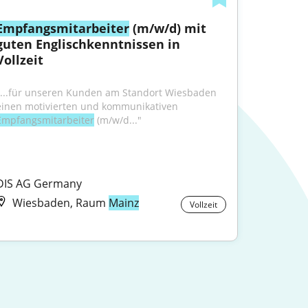
Empfangsmitarbeiter
 (m/w/d) mit 
guten Englischkenntnissen in 
Vollzeit
"...für unseren Kunden am Standort Wiesbaden 
einen motivierten und kommunikativen 
Empfangsmitarbeiter
 (m/w/d..."
DIS AG Germany
Wiesbaden, Raum
Mainz
Vollzeit