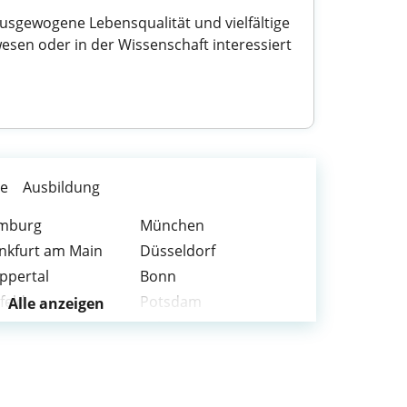
ausgewogene Lebensqualität und vielfältige
esen oder in der Wissenschaft interessiert
te
Ausbildung
mburg
München
nkfurt am Main
Düsseldorf
ppertal
Bonn
feld
Potsdam
Alle anzeigen
erkusen
Solingen
fenbach am Main
Bergisch Gladbach
weitere Städte >