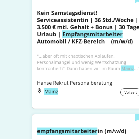
Kein Samstagsdienst! 
Serviceassistentin | 36 Std./Woche | 
3.500 € mtl. Gehalt + Bonus | 30 Tage
Urlaub | 
Empfangsmitarbeiter
Automobil / KFZ-Bereich | (m/w/d)
"...aber oft mit chaotischen Abläufen, 
Personalmangel und wenig Wertschätzung 
konfrontiert?" Dann haben wir im Raum 
Mainz
...
Hanse Rekrut Personalberatung
Mainz
Vollzeit
empfangsmitarbeiter
in (m/w/d)