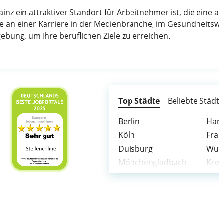
nz ein attraktiver Standort für Arbeitnehmer ist, die eine 
Sie an einer Karriere in der Medienbranche, im Gesundheitsw
ebung, um Ihre beruflichen Ziele zu erreichen.
Top Städte
Beliebte Städ
Berlin
Ha
Köln
Fra
Duisburg
Wu
Mönchengladbach
Kre
Mülheim an der Ruhr
Lev
Neuss
Of